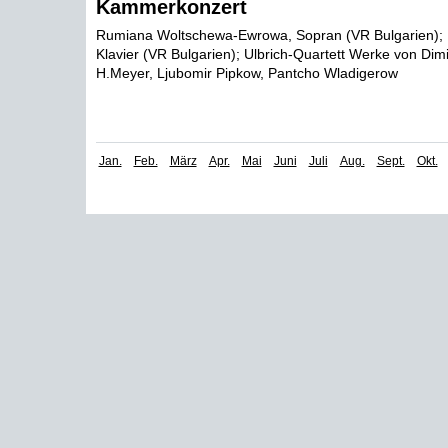
Kammerkonzert
Rumiana Woltschewa-Ewrowa, Sopran (VR Bulgarien); N
Klavier (VR Bulgarien); Ulbrich-Quartett Werke von Dimi
H.Meyer, Ljubomir Pipkow, Pantcho Wladigerow
Jan.
Feb.
März
Apr.
Mai
Juni
Juli
Aug.
Sept.
Okt.