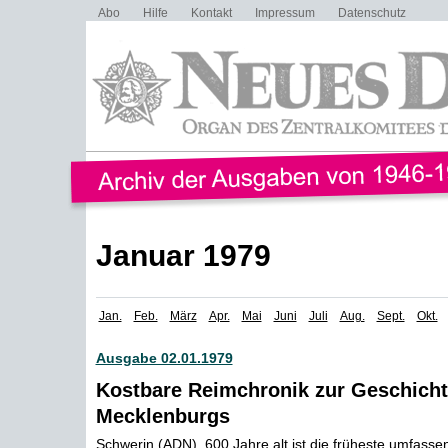
Abo
Hilfe
Kontakt
Impressum
Datenschutz
Januar 1979
Jan.
Feb.
März
Apr.
Mai
Juni
Juli
Aug.
Sept.
Okt.
Ausgabe 02.01.1979
Kostbare Reimchronik zur Geschich
Mecklenburgs
Schwerin (ADN). 600 Jahre alt ist die früheste umfasse