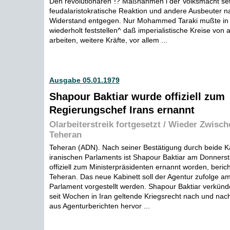
Den revolutionären"!? Maßnahmen i der Volksmacht se
feudalaristokratische Reaktion und andere Ausbeuter na
Widerstand entgegen. Nur Mohammed Taraki mußte in le
wiederholt feststellen^ daß imperialistische Kreise von
arbeiten, weitere Kräfte, vor allem ...
Ausgabe 05.01.1979
Shapour Baktiar wurde offiziell zum
Regierungschef Irans ernannt
Olarbeiterstreik fortgesetzt / Wieder Zwische
Teheran
Teheran (ADN). Nach seiner Bestätigung durch beide
iranischen Parlaments ist Shapour Baktiar am Donner
offiziell zum Ministerpräsidenten ernannt worden, beric
Teheran. Das neue Kabinett soll der Agentur zufolge
Parlament vorgestellt werden. Shapour Baktiar verkünde
seit Wochen in Iran geltende Kriegsrecht nach und nac
aus Agenturberichten hervor ...