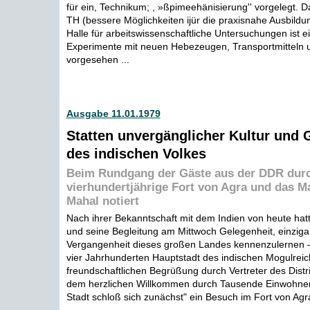
für ein, Technikum; , »ßpimeehänisierung'' vorgelegt. Da
TH (bessere Möglichkeiten ijür die praxisnahe Ausbildu
Halle für arbeitswissenschaftliche Untersuchungen ist e
Experimente mit neuen Hebezeugen, Transportmitteln
vorgesehen ...
Ausgabe 11.01.1979
Statten unvergänglicher Kultur und 
des indischen Volkes
Beim Rundgang der Gäste aus der DDR dur
vierhundertjährige Fort von Agra und das M
Mahal notiert
Nach ihrer Bekanntschaft mit dem Indien von heute hat
und seine Begleitung am Mittwoch Gelegenheit, einziga
Vergangenheit dieses großen Landes kennenzulernen —
vier Jahrhunderten Hauptstadt des indischen Mogulreic
freundschaftlichen Begrüßung durch Vertreter des Distri
dem herzlichen Willkommen durch Tausende Einwohner
Stadt schloß sich zunächst" ein Besuch im Fort von Agra