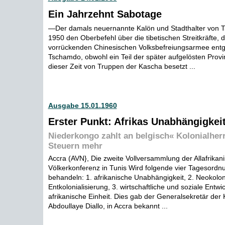
Ein Jahrzehnt Sabotage
—Der damals neuernannte Kalön und Stadthalter von
1950 den Oberbefehl über die tibetischen Streitkräfte, d
vorrückenden Chinesischen Volksbefreiungsarmee entg
Tschamdo, obwohl ein Teil der später aufgelösten Provi
dieser Zeit von Truppen der Kascha besetzt ...
Ausgabe 15.01.1960
Erster Punkt: Afrikas Unabhängigkei
Niederkongo zahlt an belgisch« Kolonialher
Steuern mehr
Accra (AVN}, Die zweite Vollversammlung der Allafrikan
Völkerkonferenz in Tunis Wird folgende vier Tagesord
behandeln: 1. afrikanische Unabhängigkeit, 2. Neokolo
Entkolonialisierung, 3. wirtschaftliche und soziale Entwic
afrikanische Einheit. Dies gab der Generalsekretär der
Abdoullaye Diallo, in Accra bekannt ...