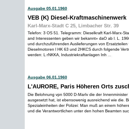
Ausgabe 05.01.1960
VEB (K) Diesel-Kraftmaschinenwerk
Karl-Marx-Stadt C 25, Limbacher Str. 39
Telefon: 3 OS 51. Telegramm: Dieselkraft Karl-Marx-Sta
and Interessenten geben wir bekannt» daO ab l. L. 196
und durchzuführenden Auslieferungen von Ersatzteilen 
Dieselmotoren l HK 63 und 2HKCS durch folgende Vertr
werden: L rNKKA, Industriekraftanlagen Inh ...
Ausgabe 06.01.1960
L'AURORE, Paris Höheren Orts zusc
Die Belohnung vpn 5000 D-Marlv die der Innenminister
ausgesetzt hat, ist ebensowenig ausreichend wie die. B
Spezialeinheiten der Polizei: Man muß an einem höher
und die Verantwortlichen unter den hohen Beamten su