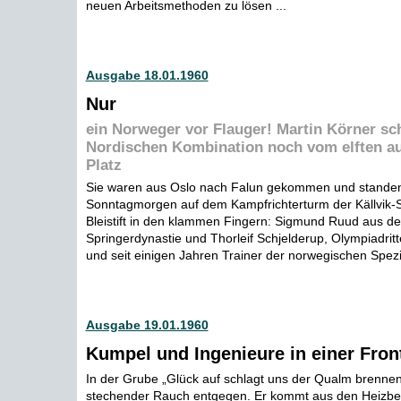
neuen Arbeitsmethoden zu lösen ...
Ausgabe 18.01.1960
Nur
ein Norweger vor Flauger! Martin Körner sch
Nordischen Kombination noch vom elften au
Platz
Sie waren aus Oslo nach Falun gekommen und standen
Sonntagmorgen auf dem Kampfrichterturm der Källvik-
Bleistift in den klammen Fingern: Sigmund Ruud aus d
Springerdynastie und Thorleif Schjelderup, Olympiadritte
und seit einigen Jahren Trainer der norwegischen Spezia
Ausgabe 19.01.1960
Kumpel und Ingenieure in einer Fron
In der Grube „Glück auf schlagt uns der Qualm brennen
stechender Rauch entgegen. Er kommt aus den Heizbehä