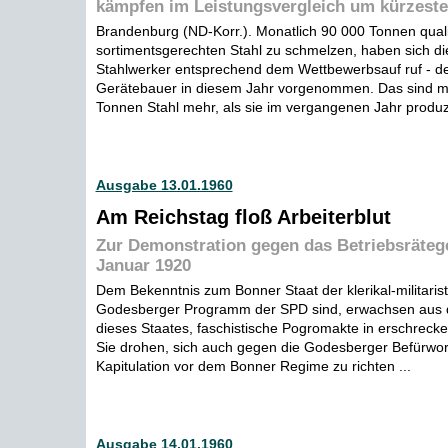
kämpfen im Leistungsvergleich um kürzeste
Brandenburg (ND-Korr.). Monatlich 90 000 Tonnen quali
sortimentsgerechten Stahl zu schmelzen, haben sich d
Stahlwerker entsprechend dem Wettbewerbsauf ruf - d
Gerätebauer in diesem Jahr vorgenommen. Das sind m
Tonnen Stahl mehr, als sie im vergangenen Jahr produzi
Ausgabe 13.01.1960
Am Reichstag floß Arbeiterblut
Zur Demonstration gegen das Betriebsrätege
Januar 1920
Dem Bekenntnis zum Bonner Staat der klerikal-militarist
Godesberger Programm der SPD sind, erwachsen aus
dieses Staates, faschistische Pogromakte in erschrecke
Sie drohen, sich auch gegen die Godesberger Befürwor
Kapitulation vor dem Bonner Regime zu richten ...
Ausgabe 14.01.1960