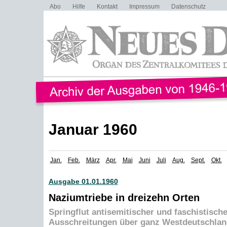
Abo
Hilfe
Kontakt
Impressum
Datenschutz
Januar 1960
Jan.
Feb.
März
Apr.
Mai
Juni
Juli
Aug.
Sept.
Okt.
Ausgabe 01.01.1960
Naziumtriebe in dreizehn Orten
Springflut antisemitischer und faschistische
Ausschreitungen über ganz Westdeutschlan