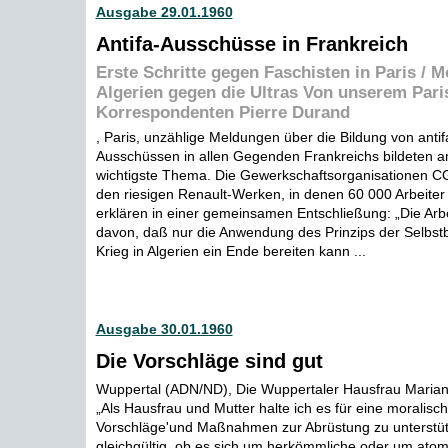
Ausgabe 29.01.1960
Antifa-Ausschüsse in Frankreich
Erste Schritte gegen Faschisten in Paris / 
Algerien gegen die Ultras Von unserem Pari
Korrespondenten Pierre Durand
, Paris, unzählige Meldungen über die Bildung von antif
Ausschüssen in allen Gegenden Frankreichs bildeten 
wichtigste Thema. Die Gewerkschaftsorganisationen 
den riesigen Renault-Werken, in denen 60 000 Arbeiter 
erklären in einer gemeinsamen Entschließung: „Die Arbe
davon, daß nur die Anwendung des Prinzips der Selb
Krieg in Algerien ein Ende bereiten kann ...
Ausgabe 30.01.1960
Die Vorschläge sind gut
Wuppertal (ADN/ND), Die Wuppertaler Hausfrau Mariann
„Als Hausfrau und Mutter halte ich es für eine moralisch
Vorschläge'und Maßnahmen zur Abrüstung zu unterstütz
gleichgültig, ob es sich um herkömmliche oder um atom