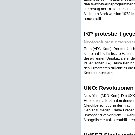
den Wettbewerbsprogrammen von
Jahrestag der DDR. Frankfurt (O
Millionen Mark wurden 1978 in 
hergestellt ...
IKP protestiert geg
Neofaschisten erschoss
Rom (ADN-Korr.). Der neofaschi
seine antifaschistische Haltung
der auf einen Umsturz zielende
Italienischen KP, Enrico Berlin
des Ermordeten drückte er die t
Kommunisten aus ...
UNO: Resolutionen 
New York (ADN-Korr.). Die XXX
Resolution alle Staaten dring
Gleichberechtigung der Frau im
Gebiet zu treffen. Diese Forder
umfassend verwirklicht — war i
Mongolische Volksrepublik dem W