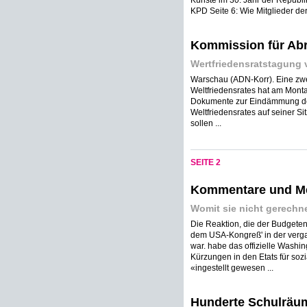
Künste im 30. Jahr der Republik
KPD Seite 6: Wie Mitglieder der
Kommission für Abr
Wertfriedensratstagung v
Warschau (ADN-Korr). Eine zwe
Weltfriedensrates hat am Mont
Dokumente zur Eindämmung des 
Weltfriedensrates auf seiner S
sollen ...
SEITE 2
Kommentare und M
Womit sie nicht gerechn
Die Reaktion, die der Budgeten
dem USA-Kongreß' in der verga
war. habe das offizielle Washin
Kürzungen in den Etats für soz
«ingestellt gewesen ...
Hunderte Schulräum