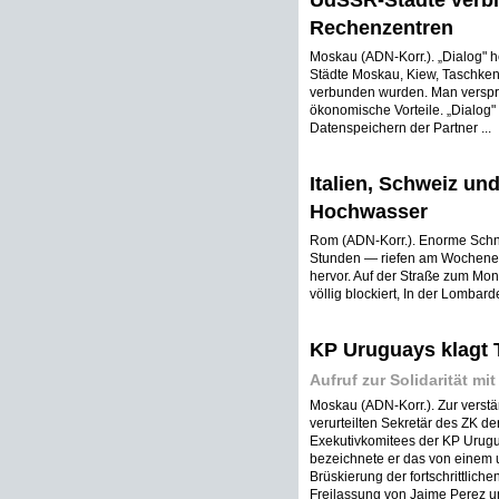
UdSSR-Städte verbi
Rechenzentren
Moskau (ADN-Korr.). „Dialog" h
Städte Moskau, Kiew, Taschkent
verbunden wurden. Man verspri
ökonomische Vorteile. „Dialog
Datenspeichern der Partner ...
Italien, Schweiz un
Hochwasser
Rom (ADN-Korr.). Enorme Schne
Stunden — riefen am Wochenend
hervor. Auf der Straße zum Mo
völlig blockiert, In der Lomba
KP Uruguays klagt 
Aufruf zur Solidarität mi
Moskau (ADN-Korr.). Zur verstä
verurteilten Sekretär des ZK d
Exekutivkomitees der KP Urug
bezeichnete er das von einem u
Brüskierung der fortschrittlich
Freilassung von Jaime Perez und