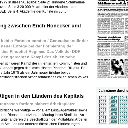
r 1979 In dieser Ausgabe: Seite 2: Hunderte Schulräume
iert Seite 3:20 000 Mitarbeiter der Akademie der
ED Seite 4: Akademie der Künste im 30 ...
ung zwischen Erich Honecker und
eider Parteien beraten / Generalsekretär der
 neuer Erfolge bei der Formierung der
z des Pinochet-Regimes Das Volk der DDR
t den gerechten Kampf des chilenische
 den schweren Kampf der chilenischen Kommunisten und
 Landes gegen dlle faschistisehe Pinochet-Diktatur; Br
e Jahr 1978 als ein Jahr neuer Erfolge bei der
ntifaschistischen Aktionseinheit des chilenischen Volkes
Jahrgänge durchs
tigen in den Ländern des Kapitals
1946
|
1947
|
1948
1953
|
1954
|
1955
 Franzosen fordern sichere Arbeitsplätze
1960
|
1961
|
1962
1967
|
1968
|
1969
britische Werktätige — vor allem Lastwagenfahrer sowie
1974
|
1975
|
1976
licher Dienste — setzten am Montag ihren Streik fort. An
1981
|
1982
|
1983
unter anderen die Beschäftigten der Müllabfuhr, Arbeiter
1988
|
1989
|
1990
in Schulen und anderen öffentlichen Einrichtungen ...