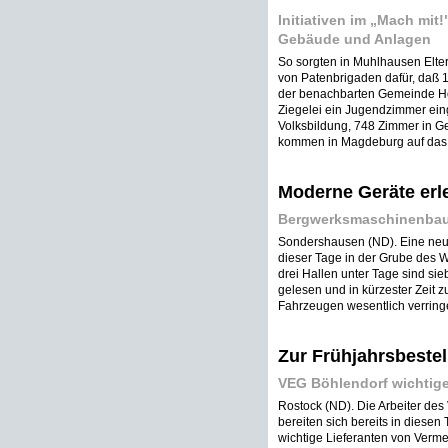
Initiativen im „Mach mit
Gebäude und Anlagen
So sorgten in Muhlhausen Elter
von Patenbrigaden dafür, daß 1
der benachbarten Gemeinde Hö
Ziegelei ein Jugendzimmer eing
Volksbildung, 748 Zimmer in Ge
kommen in Magdeburg auf das Ko
Moderne Geräte erle
Bergwerksmaschinenbaue
Sondershausen (ND). Eine neue
dieser Tage in der Grube des 
drei Hallen unter Tage sind sie
gelesen und in kürzester Zeit 
Fahrzeugen wesentlich verringer
Zur Frühjahrsbestel
VEG Böhlendorf wichtige
Rostock (ND). Die Arbeiter des
bereiten sich bereits in diesen
wichtige Lieferanten von Verme