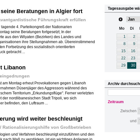
Tagesausgabe wä
seine Beratungen in Algier fort
 avantgardistische Führungskraft erfüllen
er tagende 4. Parteikongreß der Nationarien
Mo
Di
ontag seine Beratungen fortgesetzt; In der
1
2
te aus den Wilyaten (Bezirken) des Landes und
anisationen ihre Stellungnahmen ab. Übereinstimmend
8
9
n Fortsetzung des sozialistisch orientierten
15
16
k gebracht ...
22
23
29
30
ut Libanon
s eingedrungen
 hat am Montag erheut Provokationen gegen Libanoh
Archiv durchsuch
nternahmen Düsenjäger des Aggressors während des
chem Territorium „Erkundungsflüge". Ferner verletzten
 der nordlibanesischen Stadt Tripoli, wo sich
Zeitraum
er befinden, den Luftraum ...
Zwischen
erung wird weiter beschleunigt
und
/ Rationalisierungshilfe von Großbetrieben
ogien und Verfahren beschleunigt einzuführen und den
nach Maß zu verstärken, ist ein wichtiges Anliegen in