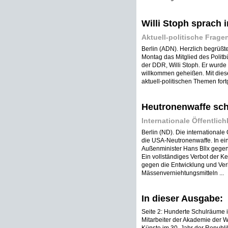
Willi Stoph sprach 
Aktuell-politische Fragen
Berlin (ADN). Herzlich begrüß
Montag das Mitglied des Politb
der DDR, Willi Stoph. Er wurde
willkommen geheißen. Mit die
aktuell-politischen Themen fortg
Heutronenwaffe scha
Internationale Öffentlich
Berlin (ND). Die internationale 
die USA-Neutronenwaffe. In e
Außenminister Hans Bllx gege
Ein vollständiges Verbot der K
gegen die Entwicklung und Ver
Mässenverniehtungsmitteln ...
In dieser Ausgabe:
Seite 2: Hunderte Schulräume 
Mitarbeiter der Akademie der 