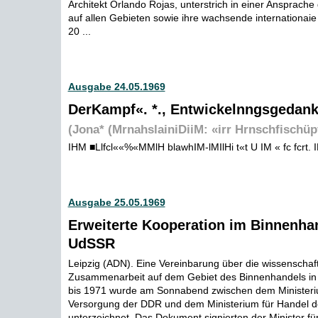
Architekt Orlando Rojas, unterstrich in einer Ansprache
auf allen Gebieten sowie ihre wachsende internationaie
20 ...
Ausgabe 24.05.1969
DerKampf«. *., Entwickelnngsgedan
(Jona* (MrnahslainiDiiM: «irr Hrnschfischüp
IHM ■Llfcl««%«MMlH blawhIM-lMIlHi t«t U IM « fc fcrt. 
Ausgabe 25.05.1969
Erweiterte Kooperation im Binnenha
UdSSR
Leipzig (ADN). Eine Vereinbarung über die wissenschaft
Zusammenarbeit auf dem Gebiet des Binnenhandels in
bis 1971 wurde am Sonnabend zwischen dem Ministeri
Versorgung der DDR und dem Ministerium für Handel 
unterzeichnet. Das Dokument signierten der Minister f