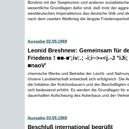
Bündnis mit der Sowjetunion und anderen sozialistische
wesentliche Grundlagen dafür sind, daß trotz der aggres
westdeutschen Imperialismus das deutsche Volk und di
nach dem zweiten Weltkrieg die längste Friedensperlode
Ausgabe 02.05.1969
Leonid Breshnew: Gemeinsam für de
Friedens ! ■■-■';iv:.; -i;i~>«<j.-J "iJi; '
■naoV'
chemische Werke und Betriebe der Leicht- und Nahrungs
Unsere Landwirtschaft entwickelt sich erfolgreich. Die Ar
die Initiative der Kolchosbauern und der Beschäftigte
sich bedeutend erhöht. Es werden die Grundlagen für 
dauerhaften Aufschwung des Ackerbaus und der Viehwirt
Ausgabe 03.05.1969
Beschluß international begrüßt