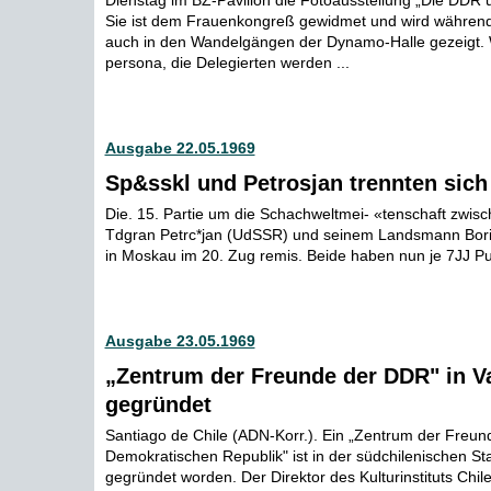
Dienstag im BZ-Pavillon die Fotoausstellung „Die DDR 
Sie ist dem Frauenkongreß gewidmet und wird währen
auch in den Wandelgängen der Dynamo-Halle gezeigt. 
persona, die Delegierten werden ...
Ausgabe 22.05.1969
Sp&sskl und Petrosjan trennten sich
Die. 15. Partie um die Schachweltmei- «tenschaft zwisch
Tdgran Petrc*jan (UdSSR) und seinem Landsmann Bor
in Moskau im 20. Zug remis. Beide haben nun je 7JJ P
Ausgabe 23.05.1969
„Zentrum der Freunde der DDR" in Va
gegründet
Santiago de Chile (ADN-Korr.). Ein „Zentrum der Freu
Demokratischen Republik" ist in der südchilenischen Sta
gegründet worden. Der Direktor des Kulturinstituts Chil