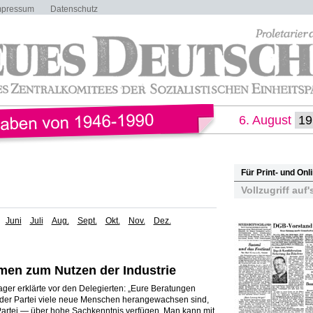
mpressum
Datenschutz
6. August
Für Print- und On
Vollzugriff auf'
Juni
Juli
Aug.
Sept.
Okt.
Nov.
Dez.
en zum Nutzen der Industrie
ager erklärte vor den Delegierten: „Eure Beratungen
 der Partei viele neue Menschen herangewachsen sind,
Partei — über hohe Sachkenntnis verfügen. Man kann mit