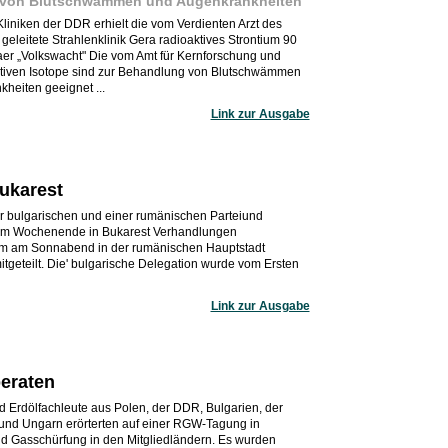
 von Blutschwämmen und Augenkrankheiten
Kliniken der DDR erhielt die vom Verdienten Arzt des
 geleitete Strahlenklinik Gera radioaktives Strontium 90
raer „Volkswacht" Die vom Amt für Kernforschung und
aktiven Isotope sind zur Behandlung von Blutschwämmen
heiten geeignet ...
Link zur Ausgabe
ukarest
r bulgarischen und einer rumänischen Parteiund
am Wochenende in Bukarest Verhandlungen
nem am Sonnabend in der rumänischen Hauptstadt
tgeteilt. Die' bulgarische Delegation wurde vom Ersten
Link zur Ausgabe
eraten
Erdölfachleute aus Polen, der DDR, Bulgarien, der
d Ungarn erörterten auf einer RGW-Tagung in
d Gasschürfung in den Mitgliedländern. Es wurden