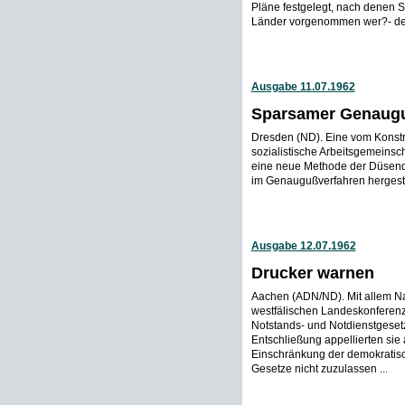
Pläne festgelegt, nach denen S
Länder vorgenommen wer?- den 
Ausgabe 11.07.1962
Sparsamer Genaug
Dresden (ND). Eine vom Konstru
sozialistische Arbeitsgemeinsch
eine neue Methode der Düsende
im Genaugußverfahren hergestel
Ausgabe 12.07.1962
Drucker warnen
Aachen (ADN/ND). Mit allem Na
westfälischen Landeskonferenz
Notstands- und Notdienstgese
Entschließung appellierten sie 
Einschränkung der demokratisc
Gesetze nicht zuzulassen ...