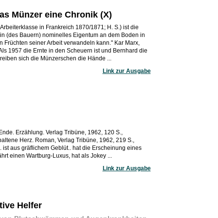
s Münzer eine Chronik (X)
beiterklasse in Frankreich 1870/1871; H. S.) ist die
ein (des Bauern) nominelles Eigentum an dem Boden in
n Früchten seiner Arbeit verwandeln kann." Kar Marx,
 Als 1957 die Ernte in den Scheuern ist und Bernhard die
reiben sich die Münzerschen die Hände ...
Link zur Ausgabe
nde. Erzählung. Verlag Tribüne, 1962, 120 S.,
altene Herz. Roman, Verlag Tribüne, 1962, 219 S.,
. ist aus gräflichem Geblüt.. hat die Erscheinung eines
rt einen Wartburg-Luxus, hat als Jokey ...
Link zur Ausgabe
tive Helfer