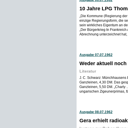
Ausgabe 06.07.1962
10 Jahre LPG Thoma
„Die Kommune (Regierung der Ar
einzige Regierungsform, die s
sein wirkliches Eigentum an de
„Der Bürgerkrieg tn Frankreich
Abrechnung unterzeichnet hat, 
Ausgabe 07.07.1962
Weder aktuell noch
Literatur
J. C. Schwarz: Münchhausens E
Ganzleinen, 4,30 DM. Das gesp
Ganzleinen, 5,50 DM. „Charly ..
ungarischen Zigeunerprimas, fäh
Ausgabe 08.07.1962
Gera erhielt radioak