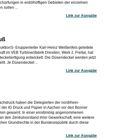
chürfungen in erdölhöffigen Gebieten der einzelnen
sollen ...
Link zur Ausgabe
uß
ktionS- Eruppenleiter Karl-Heinz Weißenfels geleitete
aft im VEB Turbinenfabrik Dresden, Werk 2, Freital, hat
ckeliertlgung entwickelt. Die Düsendeckel werden jetzt
lt. Je Düsendeckel ...
Link zur Ausgabe
chdruck haben die Delegierten der nordrhein-
 der IG Druck und Papier in Aachen vor den Bonner
tzen gewarnt. In einer einstimmig angenommenen
an den Zentralvorstand ihrer Gewerkschaft, eine weitere
hen Grundrechte in der Bundesrepublik durch diese
Link zur Ausgabe