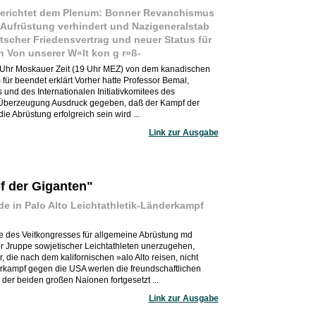
berichtet dem Plenum: Bonner Revanchismus
Aufrüstung verhindert und Nazigeneralstab
tscher Friedensvertrag und neuer Status für
 Von unserer W«lt kon g r»ß-
Uhr Moskauer Zeit (19 Uhr MEZ) von dem kanadischen
für beendet erklärt Vorher hatte Professor Bemal,
 und des Internationalen Initiativkomitees des
n Überzeugung Ausdruck gegeben, daß der Kampf der
die Abrüstung erfolgreich sein wird ...
Link zur Ausgabe
 der Giganten"
in Palo Alto Leichtathletik-Länderkampf
e des Veitkongresses für allgemeine Abrüstung md
er Jruppe sowjetischer Leichtathleten unerzugehen,
, die nach dem kalifornischen »alo Alto reisen, nicht
derkampf gegen die USA werlen die freundschaftlichen
der beiden großen Naionen fortgesetzt ...
Link zur Ausgabe