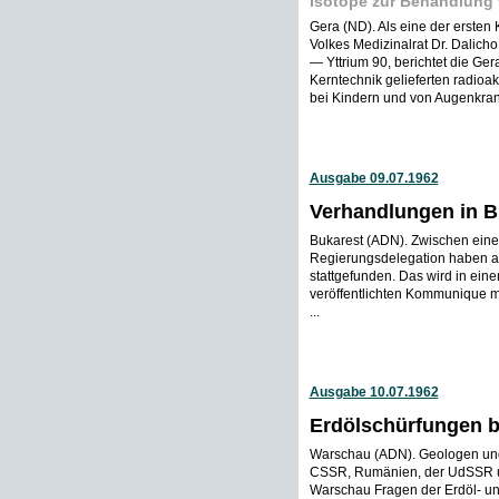
Isotope zur Behandlung
Gera (ND). Als eine der ersten 
Volkes Medizinalrat Dr. Dalicho
— Yttrium 90, berichtet die Ge
Kerntechnik gelieferten radio
bei Kindern und von Augenkrank
Ausgabe 09.07.1962
Verhandlungen in B
Bukarest (ADN). Zwischen eine
Regierungsdelegation haben 
stattgefunden. Das wird in ei
veröffentlichten Kommunique mi
...
Ausgabe 10.07.1962
Erdölschürfungen b
Warschau (ADN). Geologen und 
CSSR, Rumänien, der UdSSR un
Warschau Fragen der Erdöl- un