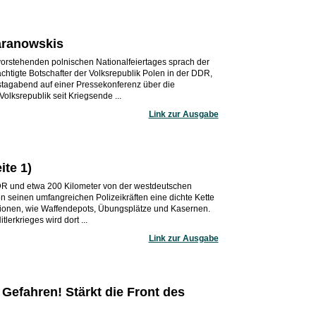
aranowskis
vorstehenden polnischen Nationalfeiertages sprach der
htigte Botschafter der Volksrepublik Polen in der DDR,
tagabend auf einer Pressekonferenz über die
olksrepublik seit Kriegsende ...
Link zur Ausgabe
ite 1)
DDR und etwa 200 Kilometer von der westdeutschen
ben seinen umfangreichen Polizeikräften eine dichte Kette
utionen, wie Waffendepots, Übungsplätze und Kasernen.
erkrieges wird dort ...
Link zur Ausgabe
Gefahren! Stärkt die Front des