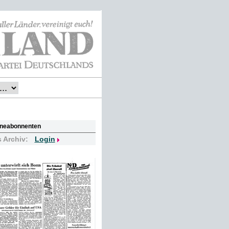
lineabonnenten
s Archiv:
Login