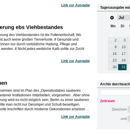
Link zur Ausgabe
Tagesausgabe wä
Mo
Di
terung ebs Viehbestandes
rung des Viehbestandes ist die Futterwirtschaft. Wo
eist auch keine großen Tierverluste. # Gesunde und
2
3
nnen nur durch vorbildliche Haltung, Pflege und.
9
10
t werden. # Nicht jedes weibliche Kalb sollte zur Zucht
16
17
23
24
Link zur Ausgabe
30
31
nen
Archiv durchsuch
nahmen sind im Plan des „Operativstabes sauberes
hiedener Institutionen mitarbeiten, vorgesehen. .Aber ohne
erung wird es nicht möglich sein, Berlin zu einer sauberen
Zeitraum
lte man nicht nur Gerumpel und Schutt-beseitigen,
olte Inschriften durch moderne Dekorationen ersetzen ...
Zwischen
Link zur Ausgabe
und