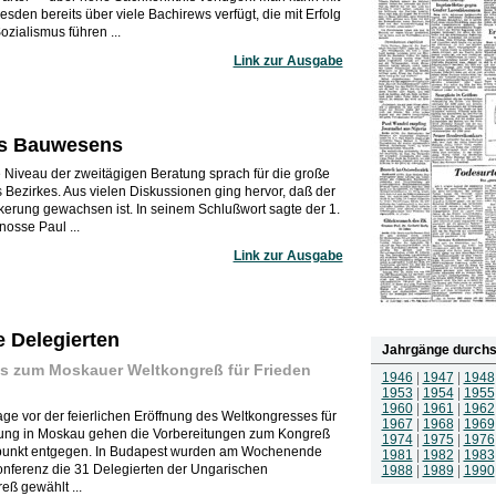
sden bereits über viele Bachirews verfügt, die mit Erfolg
zialismus führen ...
Link zur Ausgabe
des Bauwesens
e Niveau der zweitägigen Beratung sprach für die große
s Bezirkes. Aus vielen Diskussionen ging hervor, daß der
lkerung gewachsen ist. In seinem Schlußwort sagte der 1.
nosse Paul ...
Link zur Ausgabe
 Delegierten
Jahrgänge durchs
s zum Moskauer Weltkongreß für Frieden
1946
|
1947
|
1948
1953
|
1954
|
1955
1960
|
1961
|
1962
e vor der feierlichen Eröffnung des Weltkongresses für
1967
|
1968
|
1969
tung in Moskau gehen die Vorbereitungen zum Kongreß
1974
|
1975
|
1976
punkt entgegen. In Budapest wurden am Wochenende
1981
|
1982
|
1983
onferenz die 31 Delegierten der Ungarischen
1988
|
1989
|
1990
eß gewählt ...