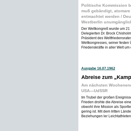
Politische Kommission 
muß gebändigt, atomare 
entmachtet werden / Deu
Westberlin unumgänglich
Der Weltkongreß wurde um 21 
Delegierten Dr. Brock Chisholm 
Präsident des Weltfriedensrates
Weltkongresses, seiner feste
Friedenskräfte in aller Welt um 
Ausgabe 16.07.1962
Abreise zum „Kampf
Am nächsten Wochenende 
USA—UdSSR
Im Trubel der großen Ereigniss
Frieden drohte die Abreise ein
obwohl ihre Mission als Sportler
gering ist. Mit dem Iritten Län
Beziehungen ler Leichtathleten 