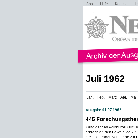
Abo
Hilfe
Kontakt
I
Juli 1962
Jan.
Feb.
März
Apr.
Mai
Ausgabe 01.07.1962
445 Forschungsthem
Kandidat des Politbüros Kurt H
erbrachten den Beweis, daß in
die — getragen von Liebe zur 