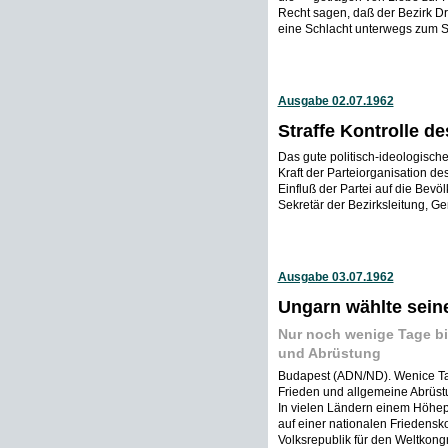
Recht sagen, daß der Bezirk Dre
eine Schlacht unterwegs zum So
Ausgabe 02.07.1962
Straffe Kontrolle 
Das gute politisch-ideologisch
Kraft der Parteiorganisation de
Einfluß der Partei auf die Bevö
Sekretär der Bezirksleitung, Ge
Ausgabe 03.07.1962
Ungarn wählte seine
Nur noch wenige Tage bi
und Abrüstung
Budapest (ADN/ND). Wenice Tag
Frieden und allgemeine Abrüs
In vielen Ländern einem Höhe
auf einer nationalen Friedensk
Volksrepublik für den Weltkongr