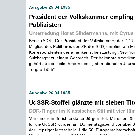
Ausgabe 25.04.1985
Präsident der Volkskammer empfing
Publizisten
Unterredung Horst Sihdermanns. mit Cyrus
Berlin (ADN). Der Präsident der Volkskammer der DDR,
Mitglied des Politbüros des ZK der SED, empfing am M
Korrespondenten der amerikanischen Zeitung „New Yor
Sulzberger zu einem Gespräch. Der bekannte amerikani
gehört zu den Teilnehmern des . „Internationalen Journa
Torgau 1985" ...
Ausgabe 26.04.1985
UdSSR-Stoffel glänzte mit sieben Ti
DDR-Ringer im Klassischen Stil mit vier fün
Von unserem Berichterstatter Jürgen Holz Mit einem ü
für die UdSSR wurden am Donnerstagabend vor über 3
der Leipziger Messehalle 1 die 50. Europameisterschaf