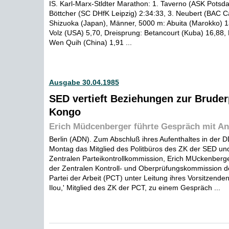
IS. Karl-Marx-Stldter Marathon: 1. Taverno (ASK Potsda
Böttcher (SC DHfK Leipzig) 2:34:33, 3. Neubert (BAC Ca
Shizuoka (Japan), Männer, 5000 m: Abuita (Marokko) 1
Volz (USA) 5,70, Dreisprung: Betancourt (Kuba) 16,88,
Wen Quih (China) 1,91 ...
Ausgabe 30.04.1985
SED vertieft Beziehungen zur Bruderp
Kongo
Erich Müdcenberger führte Gespräch mit An
Berlin (ADN). Zum Abschluß ihres Aufenthaltes in der
Montag das Mitglied des Politbüros des ZK der SED und
Zentralen Parteikontrollkommission, Erich MUckenberge
der Zentralen Kontroll- und Oberprüfungskommission d
Partei der Arbeit (PCT) unter Leitung ihres Vorsitzend
Ilou,' Mitglied des ZK der PCT, zu einem Gespräch ...