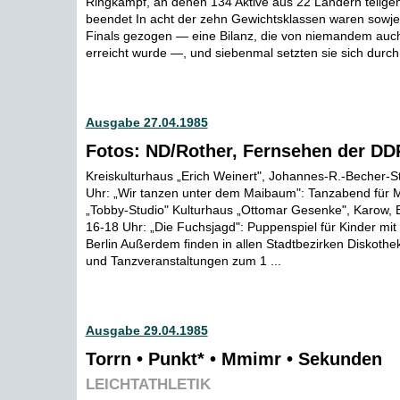
Ringkampf, an denen 134 Aktive aus 22 Ländern teilg
beendet In acht der zehn Gewichtsklassen waren sowjet
Finals gezogen — eine Bilanz, die von niemandem auc
erreicht wurde —, und siebenmal setzten sie sich durch 
Ausgabe 27.04.1985
Fotos: ND/Rother, Fernsehen der DD
Kreiskulturhaus „Erich Weinert", Johannes-R.-Becher-S
Uhr: „Wir tanzen unter dem Maibaum": Tanzabend für M
„Tobby-Studio" Kulturhaus „Ottomar Gesenke", Karow,
16-18 Uhr: „Die Fuchsjagd": Puppenspiel für Kinder mi
Berlin Außerdem finden in allen Stadtbezirken Diskoth
und Tanzveranstaltungen zum 1 ...
Ausgabe 29.04.1985
Torrn • Punkt* • Mmimr • Sekunden
LEICHTATHLETIK