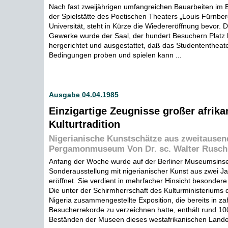
Nach fast zweijährigen umfangreichen Bauarbeiten im 
der Spielstätte des Poetischen Theaters „Louis Fürnber
Universität, steht in Kürze die Wiedereröffnung bevor. D
Gewerke wurde der Saal, der hundert Besuchern Platz b
hergerichtet und ausgestattet, daß das Studententheate
Bedingungen proben und spielen kann ...
Ausgabe 04.04.1985
Einzigartige Zeugnisse großer afrika
Kulturtradition
Nigerianische Kunstschätze aus zweitausen
Pergamonmuseum Von Dr. sc. Walter Rusch
Anfang der Woche wurde auf der Berliner Museumsinse
Sonderausstellung mit nigerianischer Kunst aus zwei J
eröffnet. Sie verdient in mehrfacher Hinsicht besonder
Die unter der Schirmherrschaft des Kulturministeriums 
Nigeria zusammengestellte Exposition, die bereits in z
Besucherrekorde zu verzeichnen hatte, enthält rund 1
Beständen der Museen dieses westafrikanischen Landes