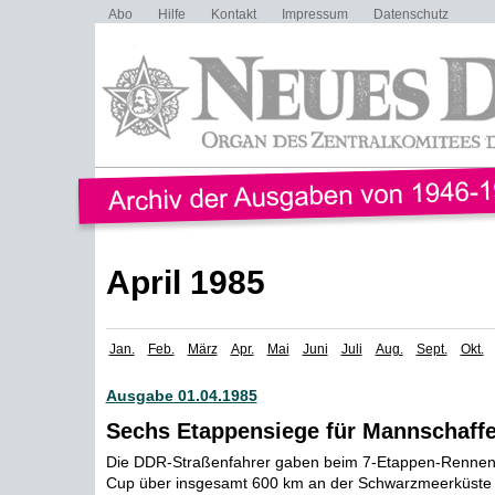
Abo
Hilfe
Kontakt
Impressum
Datenschutz
April 1985
Jan.
Feb.
März
Apr.
Mai
Juni
Juli
Aug.
Sept.
Okt.
Ausgabe 01.04.1985
Sechs Etappensiege für Mannschaff
Die DDR-Straßenfahrer gaben beim 7-Etappen-Renne
Cup über insgesamt 600 km an der Schwarzmeerküste 