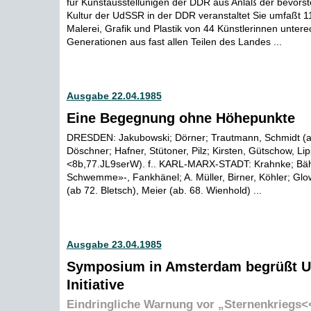
für Kunstausstellunigen der DDR aus Anlaß der bevors
Kultur der UdSSR in der DDR veranstaltet Sie umfaßt 1
Malerei, Grafik und Plastik von 44 Künstlerinnen untere
Generationen aus fast allen Teilen des Landes ...
Ausgabe 22.04.1985
Eine Begegnung ohne Höhepunkte
DRESDEN: Jakubowski; Dörner; Trautmann, Schmidt (ab
Döschner; Hafner, Stütoner, Pilz; Kirsten, Gütschow, L
<8b,77.JL9serW). f.. KARL-MARX-STADT: Krahnke; Bähr
Schwemme»-, Fankhänel; A. Müller, Birner, Köhler; Glo
(ab 72. Bletsch), Meier (ab. 68. Wienhold) ...
Ausgabe 23.04.1985
Symposium in Amsterdam begrüßt 
Initiative
Eindringliche Warnung vor „Sternenkriegs<