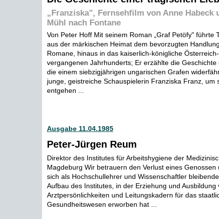
„Franziska", Fernsehfilm von Anne Habeck 
Mühl nach Fontane
Von Peter Hoff Mit seinem Roman „Graf Petöfy" führte
aus der märkischen Heimat dem bevorzugten Handlung
Romane, hinaus in das kaiserlich-königliche Österreic
vergangenen Jahrhunderts; Er erzählte die Geschichte
die einem siebzigjährigen ungarischen Grafen widerfährt
junge, geistreiche Schauspielerin Franziska Franz, um 
entgehen ...
Ausgabe 11.04.1985
Peter-Jürgen Reum
Direktor des Institutes für Arbeitshygiene der Medizini
Magdeburg Wir betrauern den Verlust eines Genossen 
sich als Hochschullehrer und Wissenschaftler bleibend
Aufbau des Institutes, in der Erziehung und Ausbildung 
Arztpersönlichkeiten und Leitungskadern für das staatli
Gesundheitswesen erworben hat ...