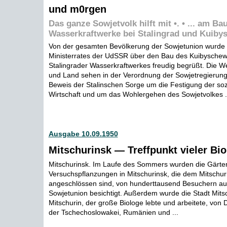
und m0rgen
Das ganze Sowjetvolk hilft mit •. • ... am Ba
Wasserkraftwerke bei Stalingrad und Kuiby
Von der gesamten Bevölkerung der Sowjetunion wurde 
Ministerrates der UdSSR über den Bau des Kuibyschew
Stalingrader Wasserkraftwerkes freudig begrüßt. Die We
und Land sehen in der Verordnung der Sowjetregierun
Beweis der Stalinschen Sorge um die Festigung der sozi
Wirtschaft und um das Wohlergehen des Sowjetvolkes .
Ausgabe 10.09.1950
Mitschurinsk — Treffpunkt vieler Bi
Mitschurinsk. Im Laufe des Sommers wurden die Gärte
Versuchspflanzungen in Mitschurinsk, die dem Mitschurin
angeschlössen sind, von hunderttausend Besuchern aus
Sowjetunion besichtigt. Außerdem wurde die Stadt Mits
Mitschurin, der große Biologe lebte und arbeitete, von
der Tschechoslowakei, Rumänien und ...