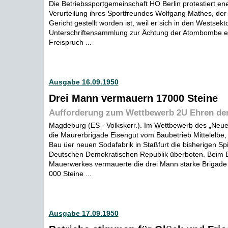
Die Betriebssportgemeinschaft HO Berlin protestiert en
Verurteilung ihres Sportfreundes Wolfgang Mathes, der 
Gericht gestellt worden ist, weil er sich in den Westsekt
Unterschriftensammlung zur Ächtung der Atombombe ei
Freispruch ...
Ausgabe 16.09.1950
Drei Mann vermauern 17000 Steine
Aufforderung zum Wettbewerb 2U Ehren de
Magdeburg (ES - Volkskorr.). Im Wettbewerb des „Neue
die Maurerbrigade Eisengut vom Baubetrieb Mittelelbe
Bau üer neuen Sodafabrik in Staßfurt die bisherigen Sp
Deutschen Demokratischen Republik überboten. Beim E
Mauerwerkes vermauerte die drei Mann starke Brigade 
000 Steine ...
Ausgabe 17.09.1950