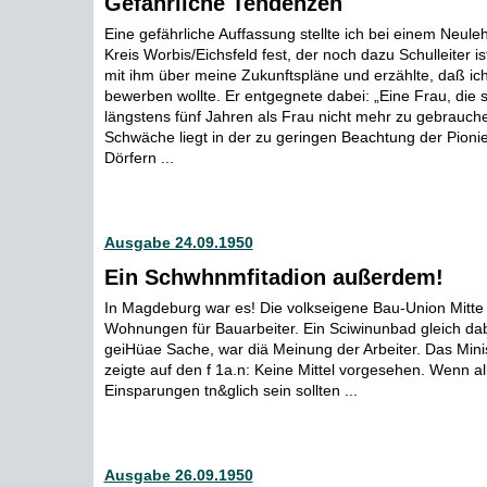
Gefährliche Tendenzen
Eine gefährliche Auffassung stellte ich bei einem Neuleh
Kreis Worbis/Eichsfeld fest, der noch dazu Schulleiter is
mit ihm über meine Zukunftspläne und erzählte, daß i
bewerben wollte. Er entgegnete dabei: „Eine Frau, die st
längstens fünf Jahren als Frau nicht mehr zu gebrauche
Schwäche liegt in der zu geringen Beachtung der Pion
Dörfern ...
Ausgabe 24.09.1950
Ein Schwhnmfitadion außerdem!
In Magdeburg war es! Die volkseigene Bau-Union Mitte
Wohnungen für Bauarbeiter. Ein Sciwinunbad gleich dab
geiHüae Sache, war diä Meinung der Arbeiter. Das Min
zeigte auf den f 1a.n: Keine Mittel vorgesehen. Wenn al
Einsparungen tn&glich sein sollten ...
Ausgabe 26.09.1950