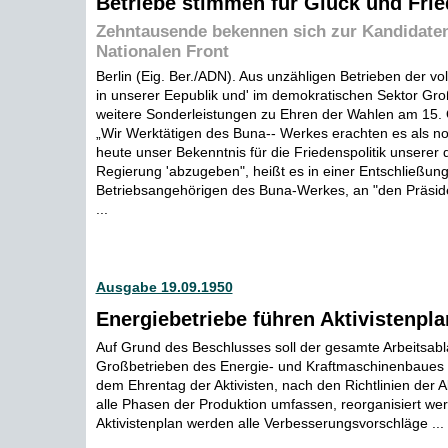
Betriebe stimmen für Glück und Fri
Zehntausende bekennen sich zur Kandidaten
Nationalen Front
Berlin (Eig. Ber./ADN). Aus unzähligen Betrieben der vo
in unserer Eepublik und' im demokratischen Sektor Gro
weitere Sonderleistungen zu Ehren der Wahlen am 15.
„Wir Werktätigen des Buna-- Werkes erachten es als n
heute unser Bekenntnis für die Friedenspolitik unserer
Regierung 'abzugeben", heißt es in einer Entschließun
Betriebsangehörigen des Buna-Werkes, an "den Präsid
...
Ausgabe 19.09.1950
Energiebetriebe führen Aktivistenpla
Auf Grund des Beschlusses soll der gesamte Arbeitsabl
Großbetrieben des Energie- und Kraftmaschinenbaues 
dem Ehrentag der Aktivisten, nach den Richtlinien der Ak
alle Phasen der Produktion umfassen, reorganisiert we
Aktivistenplan werden alle Verbesserungsvorschläge ...