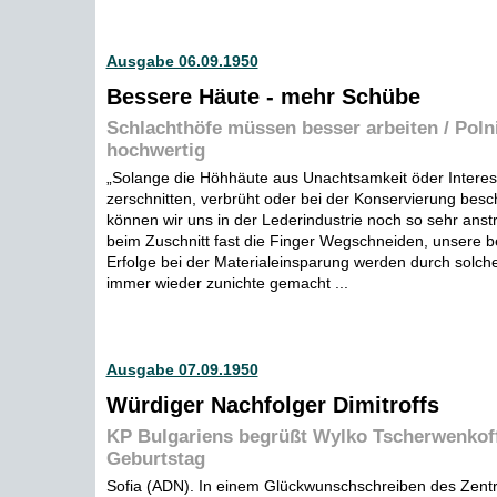
Ausgabe 06.09.1950
Bessere Häute - mehr Schübe
Schlachthöfe müssen besser arbeiten / Pol
hochwertig
„Solange die Höhhäute aus Unachtsamkeit öder Interess
zerschnitten, verbrüht oder bei der Konservierung besc
können wir uns in der Lederindustrie noch so sehr ans
beim Zuschnitt fast die Finger Wegschneiden, unsere be
Erfolge bei der Materialeinsparung werden durch solch
immer wieder zunichte gemacht ...
Ausgabe 07.09.1950
Würdiger Nachfolger Dimitroffs
KP Bulgariens begrüßt Wylko Tscherwenkof
Geburtstag
Sofia (ADN). In einem Glückwunschschreiben des Zentr