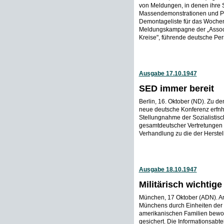
von Meldungen, in denen ihre 
Massendemonstrationen und Pro
Demontageliste für das Woche
Meldungskampagne der „Associa
Kreise", führende deutsche Pe
Ausgabe 17.10.1947
SED immer bereit
Berlin, 16. Oktober (ND). Zu d
neue deutsche Konferenz erfnhr
Stellungnahme der Sozialistisc
gesamtdeutscher Vertretungen 
Verhandlung zu die der Herstell
Ausgabe 18.10.1947
Militärisch wichtig
München, 17 Oktober (ADN). Am
Münchens durch Einheiten der
amerikanischen Familien bewo
gesichert. Die Informationsabtei