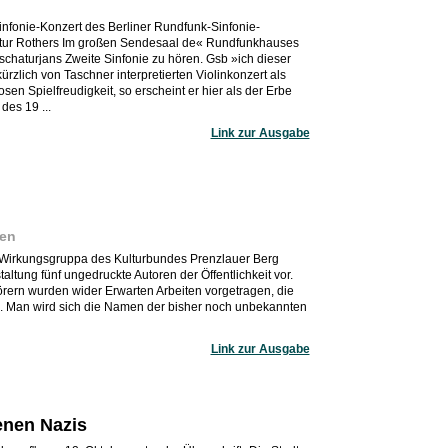
infonie-Konzert des Berliner Rundfunk-Sinfonie-
Artur Rothers Im großen Sendesaal de« Rundfunkhauses
chaturjans Zweite Sinfonie zu hören. Gsb »ich dieser
ürzlich von Taschner interpretierten Violinkonzert als
sen Spielfreudigkeit, so erscheint er hier als der Erbe
des 19 ...
Link zur Ausgabe
sen
 Wirkungsgruppa des Kulturbundes Prenzlauer Berg
altung fünf ungedruckte Autoren der Öffentlichkeit vor.
rern wurden wider Erwarten Arbeiten vorgetragen, die
. Man wird sich die Namen der bisher noch unbekannten
Link zur Ausgabe
enen Nazis