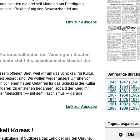
tung standen die drei seit Monaten auf Erledigung
trats zur Bekämpfung von Schwarzhandel und
Link zur Ausgabe
 Kulturschallenden der Vereinigten Staaten
Seite steht Ihr, amerikanische Meister der
em offenen Brief, weil wir um das Schicksal *sr Kultur,
Jahrgänge durchs
it besorgt sind. Wir wollen weder unsere Unruhe vor
1946
|
1947
|
1948
 vor jenen neuen Gefahren für das Schicksal der Kultur
1953
|
1954
|
1955
anderen, zu entstehen begannen, sobald der Krieg mit
1960
|
1961
|
1962
der Menschheit — mit dem Faschismus — gerade
1967
|
1968
|
1969
1974
|
1975
|
1976
1981
|
1982
|
1983
Link zur Ausgabe
1988
|
1989
|
1990
Tagesausgabe wä
eit Koreas /
Heutzutage ist Südkorea das Land der großen Unruhe,