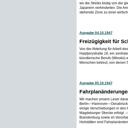
wo die Streiks blutig von der g
Japanern verhinderten. Die Ame
stehende Zone zu einer wirtscha
Ausgabe 04.10.1947
Freizügigkeit für S
Von der Abteilung für Arbelt de
Haijdjerystraße 18, ein zentrale
künstlerische Berufs (Wisokü) e
Menschen betreut, von denen 51
Ausgabe 05.10.1947
Fahrplanänderunge
Wir machen unsere Leser dara
Berlin—Hannover—Osnabrück—A
einige Verschiebungen in den A
Magdeburger Strecke erfolgt.
Brandenburg sowie im Vorortve
Heilstätten sind Fahrplanänderu