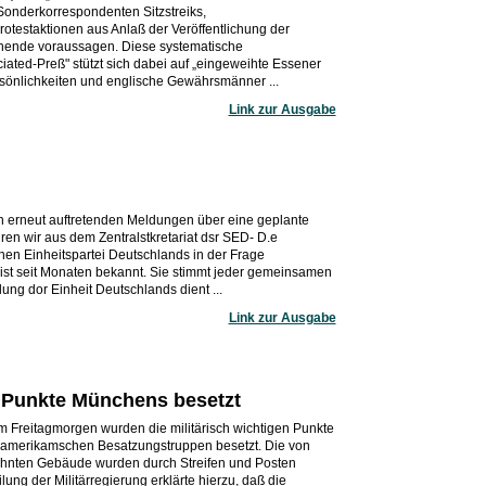
Sonderkorrespondenten Sitzstreiks,
testaktionen aus Anlaß der Veröffentlichung der
nende voraussagen. Diese systematische
ted-Preß" stützt sich dabei auf „eingeweihte Essener
rsönlichkeiten und englische Gewährsmänner ...
Link zur Ausgabe
en erneut auftretenden Meldungen über eine geplante
en wir aus dem Zentralstkretariat dsr SED- D.e
hen Einheitspartei Deutschlands in der Frage
ist seit Monaten bekannt. Sie stimmt jeder gemeinsamen
ung dor Einheit Deutschlands dient ...
Link zur Ausgabe
e Punkte Münchens besetzt
 Freitagmorgen wurden die militärisch wichtigen Punkte
 amerikamschen Besatzungstruppen besetzt. Die von
hnten Gebäude wurden durch Streifen und Posten
lung der Militärregierung erklärte hierzu, daß die