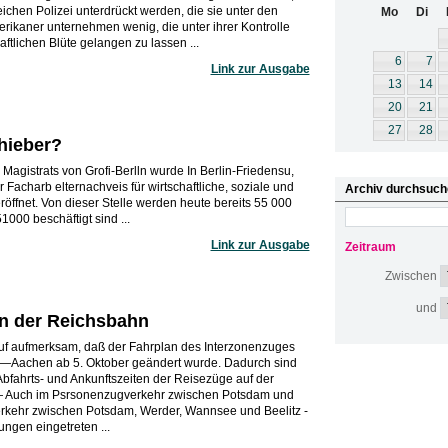
leichen Polizei unterdrückt werden, die sie unter den
Mo
Di
rikaner unternehmen wenig, die unter ihrer Kontrolle
ftlichen Blüte gelangen zu lassen ...
6
7
Link zur Ausgabe
13
14
20
21
27
28
chieber?
s Magistrats von Grofi-Berlln wurde In Berlin-Friedensu,
r Facharb elternachveis für wirtschaftliche, soziale und
Archiv durchsuch
röffnet. Von dieser Stelle werden heute bereits 55 000
000 beschäftigt sind ...
Link zur Ausgabe
Zeitraum
Zwischen
und
n der Reichsbahn
uf aufmerksam, daß der Fahrplan des Interzonenzuges
achen ab 5. Oktober geändert wurde. Dadurch sind
bfahrts- und Ankunftszeiten der Reisezüge auf der
 — Auch im Psrsonenzugverkehr zwischen Potsdam und
rkehr zwischen Potsdam, Werder, Wannsee und Beelitz -
ngen eingetreten ...