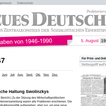
mpressum
Datenschutz
5. August
47
Für Print- und On
Vollzugriff auf'
Juni
Juli
Aug.
Sept.
Okt.
Nov.
Dez.
iche Haltung Swolinzkys
 Bericht.) Zu der Sitzung des Wirtschaftspolitischen
tenversammlung waren alle Fraktionen erschienen. Die
struktionspolitik aufgegeben, aber nur, um eine neue