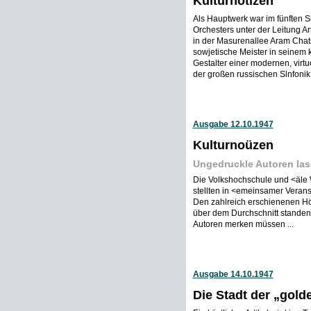
Kulturnotizen
Als Hauptwerk war im fünften S
Orchesters unter der Leitung 
in der Masurenallee Aram Chats
sowjetische Meister in seinem k
Gestalter einer modernen, virtuo
der großen russischen Slnfonik 
Ausgabe 12.10.1947
Kulturnoüzen
Ungedruckle Autoren la
Die Volkshochschule und <äle
stellten in <emeinsamer Veranst
Den zahlreich erschienenen Hö
über dem Durchschnitt standen
Autoren merken müssen ...
Ausgabe 14.10.1947
Die Stadt der „gold