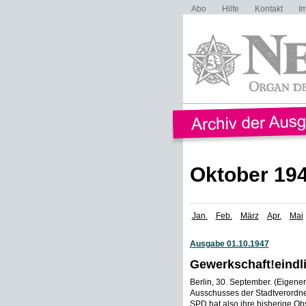
Abo
Hilfe
Kontakt
I
Oktober 19
Jan.
Feb.
März
Apr.
Mai
Ausgabe 01.10.1947
Gewerkschaft!eindl
Berlin, 30. September. (Eigener
Ausschusses der Stadtverordne
SPD hat also ihre bisherige Ob