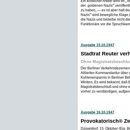
Ein köstlicher Artikel wird im „
der .goldenen Nazis'" veröffentl
zu haben, — es ist aber halt do
Nazis'" wird bewegliche Klage g
die Nazis und beileibe nicht d
Funktionäre vor die Spruchkam
Ausgabe 15.10.1947
Stadtrat Reuter ver
Ohne Magistratsbeschl
Der Berliner Verkehrsdezernent, 
Alliierten Kommandantur über d
Kohlenersparnis in Berliner B
Winters. Es wird bekannt, daß
Magistratsbeschluß und ohne 
vorher zu verständigen, aufgen
Ausgabe 16.10.1947
Provokatorisch® 
Düsseldorf, 15. Oktober (Eig. B