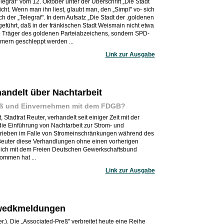
Telegraf" vom 12. Oktober unter der Überschrift „Die Stadt
icht. Wenn man ihn liest, glaubt man, den „Simpl" vo- sich
ch der „Telegraf". In dem Aufsatz „Die Stadt der .goldenen
eführt, daß in der fränkischen Stadt Weismain nicht etwa
ie Träger des goldenen Parteiabzeichens, sondern SPD-
mern geschleppt werden ...
Link zur Ausgabe
handelt über Nachtarbeit
uß und Einvernehmen mit dem FDGB?
Stadtrat Reuter, verhandelt seit einiger Zeit mit der
ie Einführung von Nachtarbeit zur Strom- und
etrieben im Falle von Stromeinschränkungen während des
 Beuter diese Verhandlungen ohne einen vorherigen
eich mit dem Freien Deutschen Gewerkschaftsbund
ommen hat ...
Link zur Ausgabe
Zwedkmeldungen
er.). Die „Associated-Preß" verbreitet heute eine Reihe