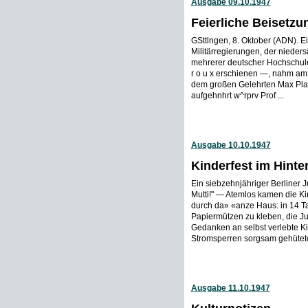
Ausgabe 09.10.1947
Feierliche Beisetz
GSttlngen, 8. Oktober (ADN). E
Militärregierungen, der nieder
mehrerer deutscher Hochschulen 
r o u x erschienen —, nahm am 
dem großen Gelehrten Max Plan
aufgehnhrt w^rprv Prof ...
Ausgabe 10.10.1947
Kinderfest im Hinte
Ein siebzehnjähriger Berliner J
Mutti!" — Atemlos kamen die Kin
durch da» «anze Haus: in 14 T
Papiermützen zu kleben, die Ju
Gedanken an selbst verlebte Ki
Stromsperren sorgsam gehütet
Ausgabe 11.10.1947