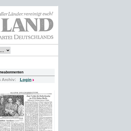
lineabonnenten
s Archiv:
Login