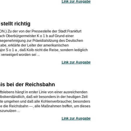
Link zur Ausgabe
tellt richtig
ADN.) Zu der von der Pressestelle der Stadt Frankfurt
h Oberbürgermeister K o 1 b auf Grund einer
isegenehmigung zur Präeidialsitzung des Deutschen
habe, erklärte der Leiter der amerikanischen
ajor S o 1 a , daß Kolb nicht die Reise, sondern lediglich
verweigert worden sei ...
Link zur Ausgabe
nis bei der Reichsbahn
slebens hängt in erster Linie von einer ausreichenden
bstverständlich, daß wir besonders in der heutigen Zeit
ste umgehen und daß alle Kohlenverbraucher, besonders
e die Reichsbahn —, alle Maßnahmen treffen, um dieses
szunutzen ...
Link zur Ausgabe