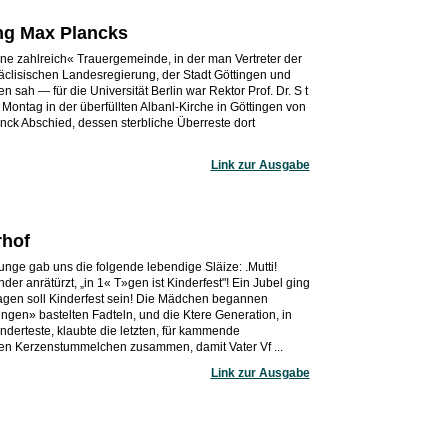
ung Max Plancks
ine zahlreich« Trauergemeinde, in der man Vertreter der
säclisischen Landesregierung, der Stadt Göttingen und
sah — für die Universität Berlin war Rektor Prof. Dr. S t
Montag in der überfüllten Albanl-Kirche in Göttingen von
ck Abschied, dessen sterbliche Überreste dort
Link zur Ausgabe
rhof
unge gab uns die folgende lebendige Släize: .Mutti!
der anrätürzt, „in 1« T»gen ist Kinderfest"! Ein Jubel ging
agen soll Kinderfest sein! Die Mädchen begannen
ngen» bastelten Fadteln, und die Ktere Generation, in
nderteste, klaubte die letzten, für kammende
en Kerzenstummelchen zusammen, damit Vater Vf ...
Link zur Ausgabe