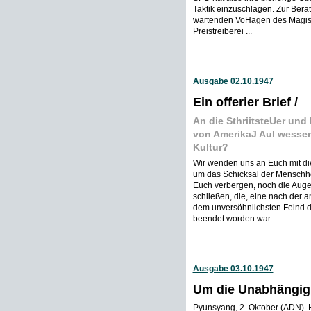
Taktik einzuschlagen. Zur Bera
wartenden VoHagen des Magis
Preistreiberei ...
Ausgabe 02.10.1947
Ein offerier Brief /
An die SthriitsteUer und
von AmerikaJ Aul wessen 
Kultur?
Wir wenden uns an Euch mit dies
um das Schicksal der Menschhe
Euch verbergen, noch die Augen
schließen, die, eine nach der 
dem unversöhnlichsten Feind 
beendet worden war ...
Ausgabe 03.10.1947
Um die Unabhängigk
Pyunsyang, 2. Oktober (ADN). 