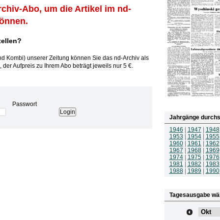
rchiv-Abo, um die Artikel im nd-
können.
tellen?
und Kombi) unserer Zeitung können Sie das nd-Archiv als
 der Aufpreis zu Ihrem Abo beträgt jeweils nur 5 €.
Passwort
Jahrgänge durchs
1946
|
1947
|
1948
1953
|
1954
|
1955
1960
|
1961
|
1962
1967
|
1968
|
1969
1974
|
1975
|
1976
1981
|
1982
|
1983
1988
|
1989
|
1990
Tagesausgabe wä