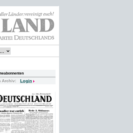
lineabonnenten
s Archiv:
Login