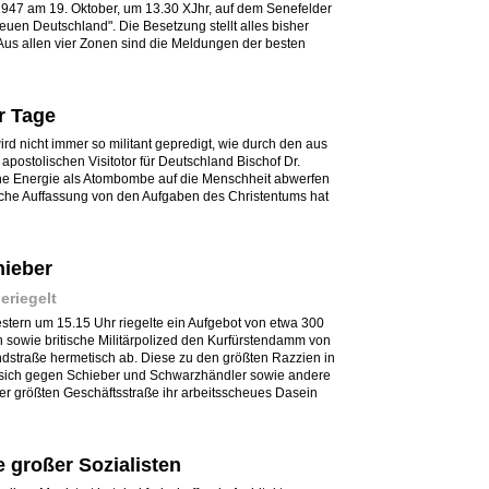
1947 am 19. Oktober, um 13.30 XJhr, auf dem Senefelder
euen Deutschland". Die Besetzung stellt alles bisher
us allen vier Zonen sind die Meldungen der besten
r Tage
ird nicht immer so militant gepredigt, wie durch den aus
stolischen Visitotor für Deutschland Bischof Dr.
iche Energie als Atombombe auf die Menschheit abwerfen
sche Auffassung von den Aufgaben des Christentums hat
hieber
riegelt
 Gestern um 15.15 Uhr riegelte ein Aufgebot von etwa 300
 sowie britische Militärpolized den Kurfürstendamm von
ndstraße hermetisch ab. Diese zu den größten Razzien in
te sich gegen Schieber und Schwarzhändler sowie andere
ser größten Geschäftsstraße ihr arbeitsscheues Dasein
e großer Sozialisten