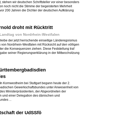
 stehen wir deutschen Schriftsteller vor einer besonders
n noch nicht die Stimme der begeisterten Mehrheit
 vor 200 Jahren die Dichter der deutschen Aufklärung
nold droht mit Rücktritt
Landtag von Nordrhein-Westfalen
Bleibe der jetzt herrschende einseitige Länderegoismus
von Nordrhein-Westfalen mit Rücksicht auf den völligen
er die Konsequenzen ziehen. Diese Feststellung traf
bgabe seiner Regierungserklärung in der Mittwochsitzung
ürttembergbadisdien
des
). In Kornwestheim bei Stuttgart begann heute der 2.
badischen Gewerkschaftsbundes unter Anwesenheit von
, des Ministerpräsidenten, der Abgeordneten der
en und einer Delegation des dänischen und
ndes ...
tschaft der UdSSfö