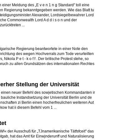
einer Meldung des „E v e n 1 n g Standard" toll eine
hen Regierung bekanntgegeben werden. Wie das Blatt tu
teidigungsminister Alexander, Lordsiegelbewahrer Lord
itische Commonwealth Lord A d d i s o n und der
urücktreten ...
ulgarische Regierung beantwortete in einer Note den
inrichtung des wegen Hochverrats zum Tode verurteilten
Nikola P e t - k o f f . Der britische Protest stehe, so
spruch zu allen Grundsätzen des internationalen Rechtes
rher Stellung der Universität
ch einen neuer Befehl des sowjetischen Kommandanten ir
e bauliche Instandsetzung der Universität Berlin und de
chaften zi Berlin einen hocherfreulichen weiteren Aut
ow hat ii diesem Befehl vom 1 ...
tet
 W!« der Ausschuß für „TJnamerikanische Tätfsfceit" das
ab, hat das Amt für Einwjnderunff und Naturalisierung