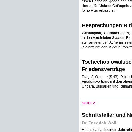
einen Haftbefehl gegen den ös
des zu fünf Jahren Gefängnis ve
feine Frau erlassen ...
Besprechungen Bida
Washington, 3. Oktober (ADN). 
in den Vereinigten Staaten. B 
stellvertretenden Außenminister
„Soforthilfe" der USA für Frankr
Tschechoslowakisch
Friedensverträge
Prag, 3. Oktober (SNB). Die ts
Friedensverträge mit den ehem
Ungarn, Bulgarien und Rumäni
SEITE 2
Schriftsteller und Na
Dr. Friedrich Woll
Heut«, da nach einem Jahrzehn