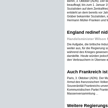
Berlin, 3. Oktober (ADN). Der Be
beauftragt, bis zum 1. Januar 
Sozialisten auf dem Zentralfrie
entsteht an dem bereits vor Ja
Gräber bekannter Sozialisten, w
Hermann Müller-Franken und Mo
England redinef nid
Handelsminister Wilson f
Die Aufgabe, die britische Indus
weiter aus, für die Regierung sc
während des Krieges gewesen 
darstellte. Heute würden jedoc
den Verbrauchern in Übersee erte
Auch Frankreich ist
Paris, 3. Oktober (ADN). Der M
Armut des franzosischen Volkes
Souveränität Frankreichs unvere
Kommunistischen Partei Frankr
Massenversammlung ...
Weitere Regierungs