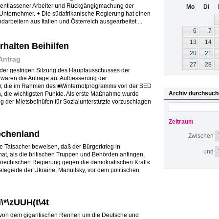
mg entlassener Arbeiter und Rückgängigmachung der
Mo
Di
ternehmer. + Die südafrikanische Regierung hat einen
rbeitern aus Italien und Österreich ausgearbeitet ...
6
7
13
14
rhalten Beihilfen
20
21
Antrag
27
28
 In der gestrigen Sitzung des Hauptausschusses der
waren die Anträge auf Aufbesserung der
r, die im Rahmen des ■Winternotprogramms von der SED
Archiv durchsuch
, die wichtigsten Punkte. Als erste Maßnahme wurde
 der Mietsbeihüfen für Sozialunterstützte vorzuschlagen
Zeitraum
echenland
Zwischen
e Tatsacher beweisen, daß der Bürgerkrieg in
und
t, als die britischen Truppen und Behörden anfingen,
griechischen Regierung gegen die demokratischen Kraft«
Delegierte der Ukraine, Manuilsky, vor dem politischen
i\*\zUUH(t\4t
 von dem gigantischen Rennen um die Deutsche und