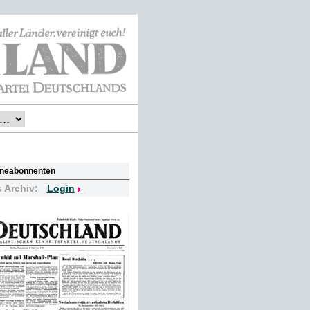
lineabonnenten
s Archiv:
Login