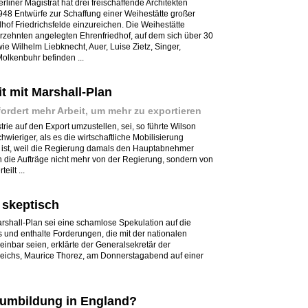
rliner Magistrat hat drei freischaffende Architekten
1948 Entwürfe zur Schaffung einer Weihestätte großer
dhof Friedrichsfelde einzureichen. Die Weihestätte
hrzehnten angelegten Ehrenfriedhof, auf dem sich über 30
ie Wilhelm Liebknecht, Auer, Luise Zietz, Singer,
lkenbuhr befinden ...
it mit Marshall-Plan
ordert mehr Arbeit, um mehr zu exportieren
trie auf den Export umzustellen, sei, so führte Wilson
hwieriger, als es die wirtschaftliche Mobilisierung
ist, weil die Regierung damals den Hauptabnehmer
h die Aufträge nicht mehr von der Regierung, sondern von
ilt ...
 skeptisch
arshall-Plan sei eine schamlose Spekulation auf die
 und enthalte Forderungen, die mit der nationalen
inbar seien, erklärte der Generalsekretär der
eichs, Maurice Thorez, am Donnerstagabend auf einer
umbildung in England?