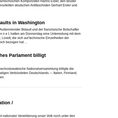
terreichischen Komponisten Hanns Eisler, den Bruder
rurteilten deutschen Antifaschisten Gerhart Eisler und
ults in Washington
Außenminister Bidault und der französische Botschafter
o n n e t, hatten am Donnerstag eine Unterredung mit dem
, Lovett, die sich auf technische Einzelheiten der
eich bezogen hat ...
es Parlament billigt
chechoslowakische Nationalversammlung billigte die
aligen Verbündeten Deutschlands — Italien, Finnland,
en.
tion /
t nationaler Verwilderung unser Volk noch unter den