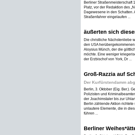
Berliner Straßenmeisterschaft 
Platz, vor der Redaktion des „N
Dagewesene in den Schatten. A
Straßenfahrer eingelaufen ...
äußerten sich diese
Die christliche Nächstenliebe w
den USA herübergekommenen apo
Aloysius Münch, der die göttl
möchte. Eine weniger kriegeri
der Erzbischof von York, Dr ...
Groß-Razzia auf Sc
Der Kurfürstendamm abge
Berlin, 3. Oktober (Eig. Ber.).
Polizisten und Kriminalbeamten
der Joachimstaler bis zur Uhla
Berlin zählende Aktion richte
unlautere Elemente, die in die
führen ...
Berliner Weihes*ätt