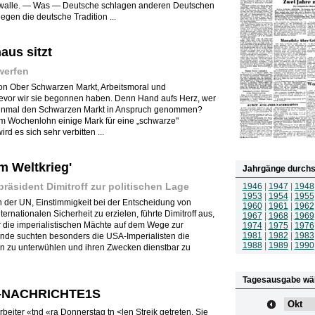
awalle. — Was — Deutsche schlagen anderen Deutschen
egen die deutsche Tradition ...
aus sitzt
 werfen
ion Ober Schwarzen Markt, Arbeitsmoral und
evor wir sie begonnen haben. Denn Hand aufs Herz, wer
 einmal den Schwarzen Markt in Anspruch genommen?
nem Wochenlohn einige Mark für eine „schwarze"
d es sich sehr verbitten ...
m Weltkrieg'
Jahrgänge durchs
präsident Dimitroff zur politischen Lage
1946
|
1947
|
1948
1953
|
1954
|
1955
 der UN, Einstimmigkeit bei der Entscheidung von
1960
|
1961
|
1962
ernationalen Sicherheit zu erzielen, führte Dimitroff aus,
1967
|
1968
|
1969
ür die imperialistischen Mächte auf dem Wege zur
1974
|
1975
|
1976
1981
|
1982
|
1983
unde suchten besonders die USA-Imperialisten die
1988
|
1989
|
1990
on zu unterwühlen und ihren Zwecken dienstbar zu
Tagesausgabe wä
-NACHRICHTE1S
rbeiter «tnd «ra Donnerstag tn <len Streik getreten. Sie