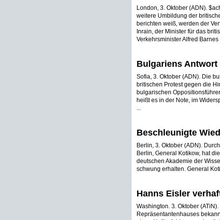
London, 3. Oktober (ADN). $ach 
weitere Umbildung der britisc
berichten weiß, werden der Ver
Inrain, der Minister für das br
Verkehrsminister Alfred Barnes z
Bulgariens Antwort
Sofia, 3. Oktober (ADN). Die b
britischen Protest gegen die H
bulgarischen Oppositionsführers, 
heißt es in der Note, im Wider
...
Beschleunigte Wiede
Berlin, 3. Oktober (ADN). Dur
Berlin, General Kotikow, hat di
deutschen Akademie der Wissens
schwung erhalten. General Kotik
Hanns Eisler verhaf
Washington. 3. Oktober (ATiN).
Repräsentantenhauses bekanntg