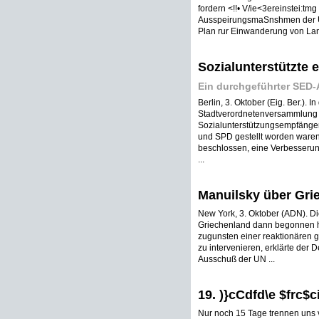
fordern <!!• V/ie<3ereinstei:t
AusspeirungsmaSnshmen der Un
Plan rur Einwanderung von Landa
Sozialunterstützte e
Ein durchgeführter SED-
Berlin, 3. Oktober (Eig. Ber.).
Stadtverordnetenversammlung 
Sozialunterstützungsempfänge
und SPD gestellt worden waren
beschlossen, eine Verbesserung
...
Manuilsky über Gri
New York, 3. Oktober (ADN). Di
Griechenland dann begonnen ha
zugunsten einer reaktionären 
zu intervenieren, erklärte der 
Ausschuß der UN ...
19. )}cCdfd\e $frc$c
Nur noch 15 Tage trennen uns