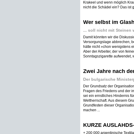
Krakeel und wenn möglich Kr
nicht die Schädel ein? Das ist g
Wer selbst im Glash
... soll nicht mit Steinen
Damit könnten wir die Diskuss
Versorgungslage abbrechen, b
hätte nicht »chon wenigstens
Aber der Arbeiter, der von fei
Sonntagszigarette aufwendet, wir
Zwei Jahre nach de
Der bulgarische Minister
Der Grundsatz der Organisation
Fragen des Friedens und der int
sei ein ernstliches Hindernis f
Weltherrschaft. Aus diesem Gr
Grundfesten dieser Organisati
machen ...
KURZE AUSLAHDS
+ 200 000 argentinische Textila