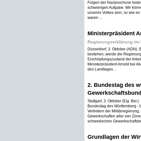
Folgen der Nazipsvchose leidet,
schwierigen Aufgabe. Wir könne
unseres Volkes sein, so wie es
waren ...
Ministerpräsident Ar
Regierungserklärung im 
Düsseldorf, 3. Oktober (ADN). 
bestehen, werde die Regierung 
Erschöpfungszustand der Arbeit
Ministerpräsident Arnold bei A
des Landtages ...
2. Bundestag des w
Gewerkschaftsbun
Stuttgart, 3. Oktober (Eig. Ber.
Bundestag des Württemberg - 
Vertretern der Militärregierung
Gewerkschaften aller vier Zon
schwedischen Gewerkschaftsbu
Grundlagen der Wir