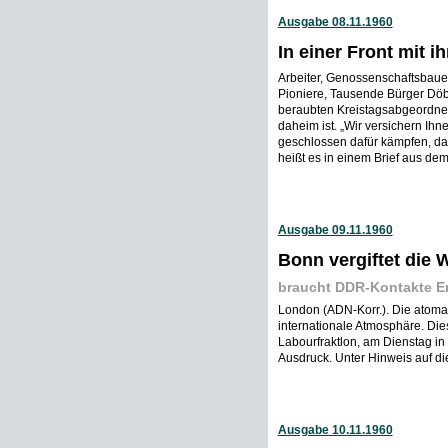
Ausgabe 08.11.1960
In einer Front mit 
Arbeiter, Genossenschaftsbauer
Pioniere, Tausende Bürger Döbe
beraubten Kreistagsabgeordneten
daheim ist. „Wir versichern Ih
geschlossen dafür kämpfen, daß 
heißt es in einem Brief aus de
Ausgabe 09.11.1960
Bonn vergiftet die W
braucht DDR-Kontakte E
London (ADN-Korr.). Die atomar
internationale Atmosphäre. Die
Labourfraktlon, am Dienstag i
Ausdruck. Unter Hinweis auf di
Ausgabe 10.11.1960