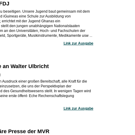
 FDJ
zu beseitigen. Unsere Jugend baut gemeinsam mit dem
 iGuineas eine Schule zur Ausbildung von
 errichtet mit der Jugend Ghanas ein
 stellt den jungen unabhängigen Nationalstaaten
um an den Universitäten, Hoch- und Fachschulen der
ld, Sportgeräte, Musikinstrumente, Medikamente usw ...
Link zur Ausgabe
e an Walter Ulbricht
)
 Ausdruck einer großen Bereitschaft, alle Kraft für die
 einzusetzen, die uns der Perspektivplan der
d des Gesundheitswesens stellt. In wenigen Tagen wird
seine erste öffent- Eche Rechenschaftslegung
Link zur Ausgabe
näre Presse der MVR