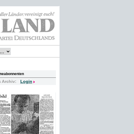
lineabonnenten
s Archiv:
Login