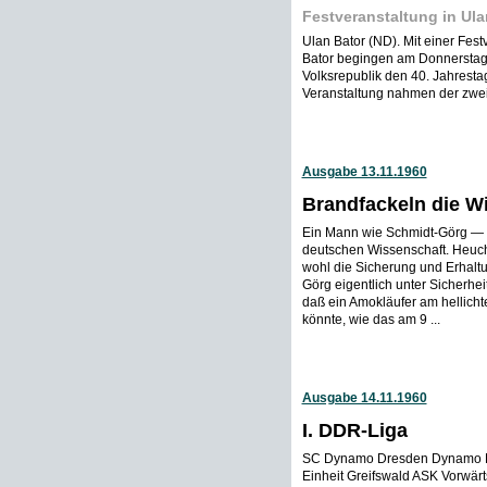
Festveranstaltung in Ula
Ulan Bator (ND). Mit einer Fes
Bator begingen am Donnerstag f
Volksrepublik den 40. Jahresta
Veranstaltung nahmen der zweit
Ausgabe 13.11.1960
Brandfackeln die W
Ein Mann wie Schmidt-Görg — d
deutschen Wissenschaft. Heuch
wohl die Sicherung und Erhaltu
Görg eigentlich unter Sicherhei
daß ein Amokläufer am hellicht
könnte, wie das am 9 ...
Ausgabe 14.11.1960
I. DDR-Liga
SC Dynamo Dresden Dynamo Ei
Einheit Greifswald ASK Vorwär