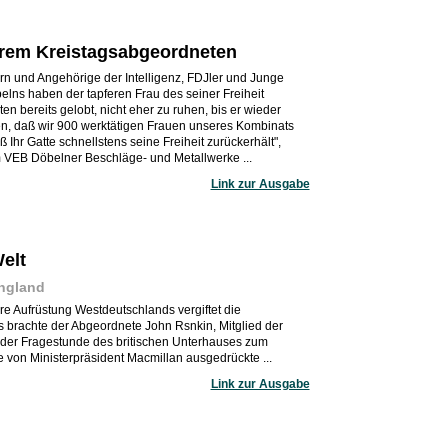
ihrem Kreistagsabgeordneten
n und Angehörige der Intelligenz, FDJler und Junge
lns haben der tapferen Frau des seiner Freiheit
 bereits gelobt, nicht eher zu ruhen, bis er wieder
nen, daß wir 900 werktätigen Frauen unseres Kombinats
Ihr Gatte schnellstens seine Freiheit zurückerhält",
m VEB Döbelner Beschläge- und Metallwerke ...
Link zur Ausgabe
elt
ngland
e Aufrüstung Westdeutschlands vergiftet die
s brachte der Abgeordnete John Rsnkin, Mitglied der
n der Fragestunde des britischen Unterhauses zum
e von Ministerpräsident Macmillan ausgedrückte ...
Link zur Ausgabe