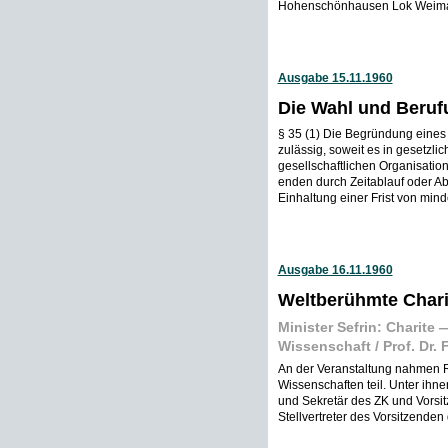
Hohenschönhausen Lok Weimar
Ausgabe 15.11.1960
Die Wahl und Beruf
§ 35 (1) Die Begründung eines 
zulässig, soweit es in gesetzl
gesellschaftlichen Organisation
enden durch Zeitablauf oder Ab
Einhaltung einer Frist von min
Ausgabe 16.11.1960
Weltberühmte Charit
Minister Sefrin: Charit
Wissenschaft / Prof. Dr. 
An der Veranstaltung nahmen R
Wissenschaften teil. Unter ihne
und Sekretär des ZK und Vorsit
Stellvertreter des Vorsitzenden