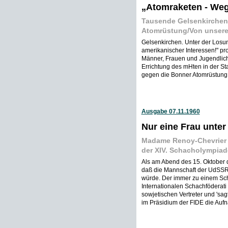
„Atomraketen - Weg
Tausende Gelsenkirchen
Atomrüstung/Von unser
Gelsenkirchen. Unter der Losun
amerikanischer Interessen!" p
Männer, Frauen und Jugendlich
Errichtung des mHten in der St
gegen die Bonner Atomrüstung 
Ausgabe 07.11.1960
Nur eine Frau unte
Madame Renoy-Chevrier 
der XIV. Schacholympiad
Als am Abend des 15. Oktober d
daß die Mannschaft der UdSSR 
würde. Der immer zu einem Sch
Internationalen Schachföderati
sowjetischen Vertreter und 'sag
im Präsidium der FIDE die Auf