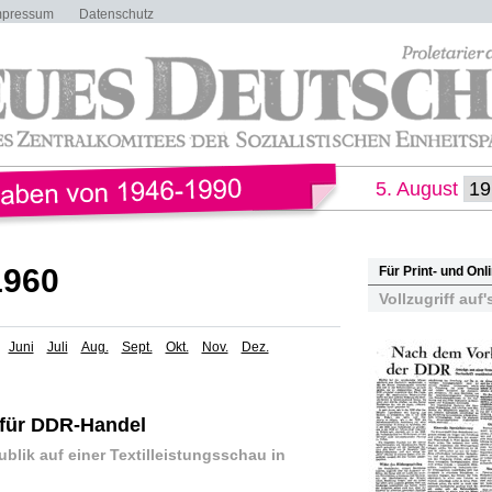
mpressum
Datenschutz
5. August
1960
Für Print- und On
Vollzugriff auf'
Juni
Juli
Aug.
Sept.
Okt.
Nov.
Dez.
 für DDR-Handel
ublik auf einer Textilleistungsschau in