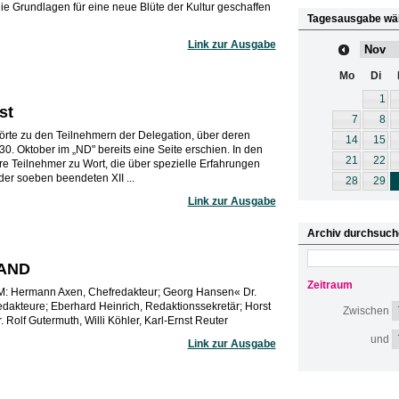
die Grundlagen für eine neue Blüte der Kultur geschaffen
Tagesausgabe wä
Link zur Ausgabe
Mo
Di
1
st
7
8
örte zu den Teilnehmern der Delegation, über deren
14
15
0. Oktober im „ND" bereits eine Seite erschien. In den
21
22
 Teilnehmer zu Wort, die über spezielle Erfahrungen
der soeben beendeten XII ...
28
29
Link zur Ausgabe
Archiv durchsuch
AND
Zeitraum
ermann Axen, Chefredakteur; Georg Hansen« Dr.
redakteure; Eberhard Heinrich, Redaktionssekretär; Horst
Zwischen
. Rolf Gutermuth, Willi Köhler, Karl-Ernst Reuter
und
Link zur Ausgabe