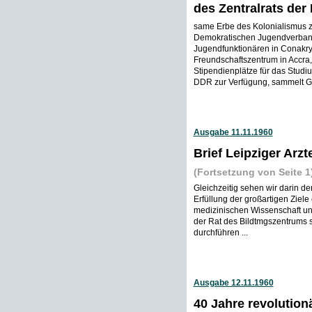
des Zentralrats der
same Erbe des Kolonialismus 
Demokratischen Jugendverband
Jugendfunktionären in Conakry,
Freundschaftszentrum in Accra,
Stipendienplätze für das Studi
DDR zur Verfügung, sammelt Ge
Ausgabe 11.11.1960
Brief Leipziger Arzt
(Fortsetzung von Seite 1
Gleichzeitig sehen wir darin den
Erfüllung der großartigen Ziele
medizinischen Wissenschaft un
der Rat des Bildtmgszentrums 
durchführen ...
Ausgabe 12.11.1960
40 Jahre revolutio