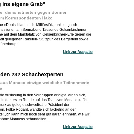
 ins eigene Grab"
er demonstrierten gegen Bonner
em Korrespondenten Hako
e »Deutschland nicht Militärstützpunkt englisch-
rotestierten am Sonnabend Tausende Gelsenkirchener
e auf dem Marktplatz von Gelsenkirchen-Erle gegen die
adt gelegenen Raketen- Stützpunktes Bergerfeld sowie
überhaupt ...
Link zur Ausgabe
r den 232 Schachexperten
aus Monaco einzige weibliche Teilnehmerin
e
ie Auslosung in den Vorgruppen erfolgte, ergab sich,
in der ersten Runde auf das Team von Monaco treffen
erz aufgelegte schwedische Präsident der
 on. Folke Rogard, wandte sich lächelnd an den
te: „Ich kann mich noch sehr gut daran erinnern, wie wir
nahme Monacos behandelten ...
Link zur Ausgabe