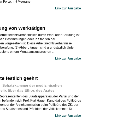
 Fortschritt Meerane
Link zur Ausgabe
ung von Werktätigen
Arbeitsrechtsverhältnisses durch Wahl oder Berufung Ist
ichen Bestimmungen oder in Statuten der
en vorgesehen ist. Diese Arbeitsrechtsverhältnisse
berufung. (2) Abberufungen sind grundsätzlich Unter
destens einem Monat auszusprechen ...
Link zur Ausgabe
e festlich geehrt
e — Schatzkammer der medizinischen
Felix über das Ethos des Arztes
epräsentanten des Staatsapparates, der Partei und der
n befanden sich Prof. Kurt Hager, Kandidat des Politbüros
zender der Ärztekommission beim Politbüro des ZK; der
 des Staatsrates und Präsident der Volkskammer, Dr ...
Link zur Ausgabe