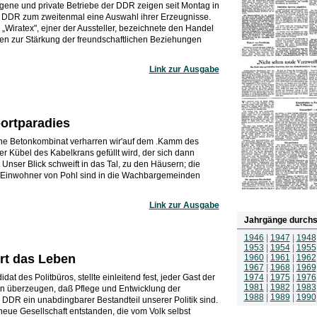
gene und private Betriebe der DDR zeigen seit Montag in
DDR zum zweitenmal eine Auswahl ihrer Erzeugnisse.
„Wiratex", ejner der Aussteller, bezeichnete den Handel
ten zur Stärkung der freundschaftlichen Beziehungen
Link zur Ausgabe
ortparadies
ne Betonkombinat verharren wir'auf dem .Kamm des
er Kübel des Kabelkrans gefüllt wird, der sich dann
 Unser Blick schweift in das Tal, zu den Häusern; die
e Einwohner von Pohl sind in die Wachbargemeinden
Link zur Ausgabe
Jahrgänge durchs
1946
|
1947
|
1948
1953
|
1954
|
1955
rt das Leben
1960
|
1961
|
1962
1967
|
1968
|
1969
at des Politbüros, stellte einleitend fest, jeder Gast der
1974
|
1975
|
1976
1981
|
1982
|
1983
n überzeugen, daß Pflege und Entwicklung der
1988
|
1989
|
1990
 DDR ein unabdingbarer Bestandteil unserer Politik sind.
neue Gesellschaft entstanden, die vom Volk selbst