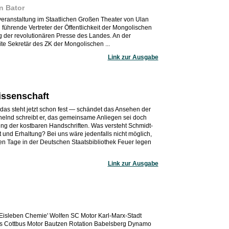
n Bator
tveranstaltung im Staatlichen Großen Theater von Ulan
ührende Vertreter der Öffentlichkeit der Mongolischen
g der revolutionären Presse des Landes. An der
e Sekretär des ZK der Mongolischen ...
Link zur Ausgabe
issenschaft
as steht jetzt schon fest — schändet das Ansehen der
elnd schreibt er, das gemeinsame Anliegen sei doch
ng der kostbaren Handschriften. Was versteht Schmidt-
t und Erhaltung? Bei uns wäre jedenfalls nicht möglich,
en Tage in der Deutschen Staatsbibliothek Feuer legen
Link zur Ausgabe
sleben Chemie' Wolfen SC Motor Karl-Marx-Stadt
ts Cottbus Motor Bautzen Rotation Babelsberg Dynamo