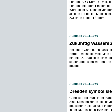
London (ADN-Korr.). 60 volksei
London unter dem Emblem der 
Werbeleiter Kickelhaim von der 
als eine der besten Möglichkei
zwischen beiden Ländern ...
Ausgabe 02.11.1960
Zukünftig Wassersp
Bei einem Gang durch das klei
Berges, wo täglich viele Male d
hinunter zur Baustelle schwingt
später abgerissen werden. Di
gezogen ...
Ausgabe 03.11.1960
Dresden symbolisie
Genosse Prof. Kurt Hager, Kandid
Stadt Dresden könne sich davo
deutschen Nationalkultur in der
In der DDR ist nach 1945 eine 