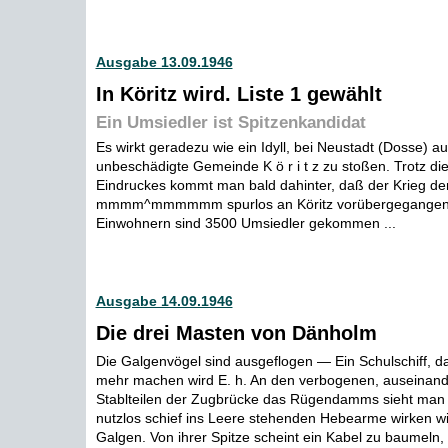
Ausgabe 13.09.1946
In Köritz wird. Liste 1 gewählt
Ein Umsiedler ist Spitzenkandidat
Es wirkt geradezu wie ein Idyll, bei Neustadt (Dosse) auf
unbeschädigte Gemeinde K ö r i t z zu stoßen. Trotz di
Eindruckes kommt man bald dahinter, daß der Krieg de
mmmm^mmmmmm spurlos an Köritz vorübergegangen i
Einwohnern sind 3500 Umsiedler gekommen ...
Ausgabe 14.09.1946
Die drei Masten von Dänholm
Die Galgenvögel sind ausgeflogen — Ein Schulschiff, d
mehr machen wird E. h. An den verbogenen, auseinan
Stablteilen der Zugbrücke das Rügendamms sieht man s
nutzlos schief ins Leere stehenden Hebearme wirken w
Galgen. Von ihrer Spitze scheint ein Kabel zu baumeln