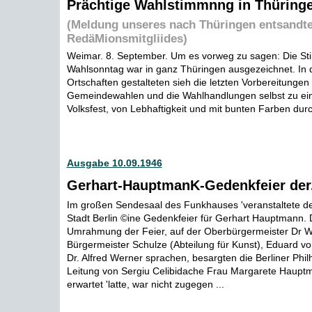
Prächtige Wahlstimmnng in Thüring
(Meldung unseres nach Thüringen entsandt
RedäMionsmitgliides)
Weimar. 8. September. Um es vorweg zu sagen: Die S
Wahlsonntag war in ganz Thüringen ausgezeichnet. In 
Ortschaften gestalteten sieh die letzten Vorbereitungen 
Gemeindewahlen und die Wahlhandlungen selbst zu e
Volksfest, von Lebhaftigkeit und mit bunten Farben durch
Ausgabe 10.09.1946
Gerhart-HauptmanK-Gedenkfeier der.
Im großen Sendesaal des Funkhauses 'veranstaltete de
Stadt Berlin ©ine Gedenkfeier für Gerhart Hauptmann. 
Umrahmung der Feier, auf der Oberbürgermeister Dr W
Bürgermeister Schulze (Abteilung für Kunst), Eduard vo
Dr. Alfred Werner sprachen, besargten die Berliner Phi
Leitung von Sergiu Celibidache Frau Margarete Haupt
erwartet 'latte, war nicht zugegen ...