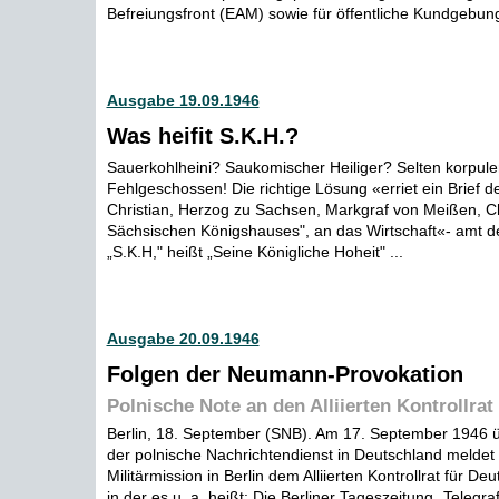
Befreiungsfront (EAM) sowie für öffentliche Kundgebung
Ausgabe 19.09.1946
Was heifit S.K.H.?
Sauerkohlheini? Saukomischer Heiliger? Selten korpul
Fehlgeschossen! Die richtige Lösung «erriet ein Brief d
Christian, Herzog zu Sachsen, Markgraf von Meißen, C
Sächsischen Königshauses", an das Wirtschaft«- amt der
„S.K.H," heißt „Seine Königliche Hoheit" ...
Ausgabe 20.09.1946
Folgen der Neumann-Provokation
Polnische Note an den Alliierten Kontrollrat 
Berlin, 18. September (SNB). Am 17. September 1946 
der polnische Nachrichtendienst in Deutschland meldet
Militärmission in Berlin dem Alliierten Kontrollrat für De
in der es u. a. heißt: Die Berliner Tageszeitung „Telegraf