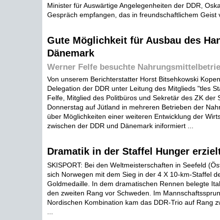
Minister für Auswärtige Angelegenheiten der DDR, Oska
Gespräch empfangen, das in freundschaftlichem Geist ver
Gute Möglichkeit für Ausbau des Han
Dänemark
Werner Felfe besuchte Nahrungsmittelbetrie
Von unserem Berichterstatter Horst Bitsehkowski Kope
Delegation der DDR unter Leitung des Mitglieds "tles S
Felfe, Mitglied des Politbüros und Sekretär des ZK der
Donnerstag auf Jütland in mehreren Betrieben der Nahr
über Möglichkeiten einer weiteren Entwicklung der Wir
zwischen der DDR und Dänemark iniformiert ...
Dramatik in der Staffel Hunger erziel
SKISPORT: Bei den Weltmeisterschaften in Seefeld (Öst
sich Norwegen mit dem Sieg in der 4 X 10-km-Staffel de
Goldmedaille. In dem dramatischen Rennen belegte Ita
den zweiten Rang vor Schweden. Im Mannschaftssprun
Nordischen Kombination kam das DDR-Trio auf Rang zw
...