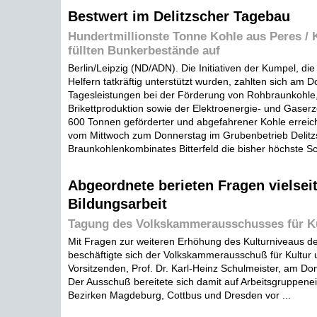
Bestwert im Delitzscher Tagebau
Hundertmillionste Tonne Kohle aus Peres / 
füllten Bunkerbestände auf
Berlin/Leipzig (ND/ADN). Die Initiativen der Kumpel, die
Helfern tatkräftig unterstützt wurden, zahlten sich am 
Tagesleistungen bei der Förderung von Rohbraunkohle,
Brikettproduktion sowie der Elektroenergie- und Gaser
600 Tonnen geförderter und abgefahrener Kohle erreich
vom Mittwoch zum Donnerstag im Grubenbetrieb Delit
Braunkohlenkombinates Bitterfeld die bisher höchste Sch
Abgeordnete berieten Fragen vielseit
Bildungsarbeit
Tagung des Volkskammerausschusses für K
Mit Fragen zur weiteren Erhöhung des Kulturniveaus de
beschäftigte sich der Volkskammerausschuß für Kultur 
Vorsitzenden, Prof. Dr. Karl-Heinz Schulmeister, am Don
Der Ausschuß bereitete sich damit auf Arbeitsgruppenei
Bezirken Magdeburg, Cottbus und Dresden vor ...