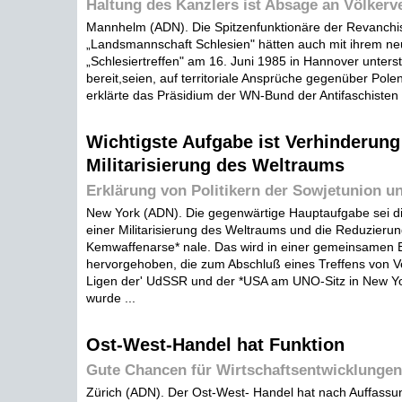
Haltung des Kanzlers ist Absage an Völkerv
Mannhelm (ADN). Die Spitzenfunktionäre der Revanchis
„Landsmannschaft Schlesien" hätten auch mit ihrem ne
„Schlesiertreffen" am 16. Juni 1985 in Hannover unterst
bereit,seien, auf territoriale Ansprüche gegenüber Pole
erklärte das Präsidium der WN-Bund der Antifaschisten 
Wichtigste Aufgabe ist Verhinderung
Militarisierung des Weltraums
Erklärung von Politikern der Sowjetunion u
New York (ADN). Die gegenwärtige Hauptaufgabe sei d
einer Militarisierung des Weltraums und die Reduzierun
Kemwaffenarse* nale. Das wird in einer gemeinsamen 
hervorgehoben, die zum Abschluß eines Treffens von V
Ligen der' UdSSR und der *USA am UNO-Sitz in New Yor
wurde ...
Ost-West-Handel hat Funktion
Gute Chancen für Wirtschaftsentwicklung
Zürich (ADN). Der Ost-West- Handel hat nach Auffassu