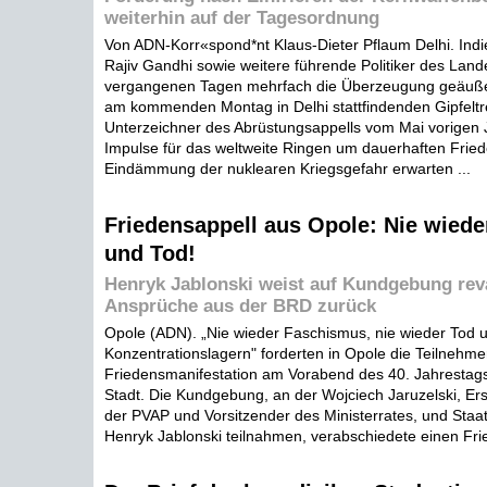
weiterhin auf der Tagesordnung
Von ADN-Korr«spond*nt Klaus-Dieter Pflaum Delhi. Indi
Rajiv Gandhi sowie weitere führende Politiker des Lan
vergangenen Tagen mehrfach die Überzeugung geäuße
am kommenden Montag in Delhi stattfindenden Gipfeltr
Unterzeichner des Abrüstungsappells vom Mai vorigen
Impulse für das weltweite Ringen um dauerhaften Fried
Eindämmung der nuklearen Kriegsgefahr erwarten ...
Friedensappell aus Opole: Nie wied
und Tod!
Henryk Jablonski weist auf Kundgebung rev
Ansprüche aus der BRD zurück
Opole (ADN). „Nie wieder Faschismus, nie wieder Tod 
Konzentrationslagern" forderten in Opole die Teilnehme
Friedensmanifestation am Vorabend des 40. Jahrestags
Stadt. Die Kundgebung, an der Wojciech Jaruzelski, Er
der PVAP und Vorsitzender des Ministerrates, und Staat
Henryk Jablonski teilnahmen, verabschiedete einen Frie