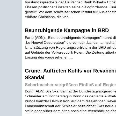
Vorstandssprechers der Deutschen Bank Wilhelm Christ
Phasen politischer Eiszeiten seine dialogfördernde Fun
gestellt. Vor dem schweizerischen Institut für Auslandsf
erklärte Christians, die vor ...
Beunruhigende Kampagne in BRD
Parto (ADN). „Eine beunruhigende Kampagne" nennt die
„Le Nouvel Observateur" die von der „Landsmannschaft
Unterstützung von Regierungsvertretern der BRD erho
auf Gebiete der Volksrepublik Polen. Die Zeitung zitiert 
Losung des vorgesehenen ...
Grüne: Auftreten Kohls vor Revanchi
Skandal
Scharfmacher vergrößern Einfluß auf Regier
Bonn (ADN). Als Skandal hat der Bundestagsabgeordne
Schneider am Donnerstag in Bonn das geplante Auftret
Bundeskanzler Helmut Kohl auf dem diesjährigen Revan
Landsmannschaft der Schlesier bezeichnet, Das neue M
stelle gegenüber dem alten noch eine Verschärfung dar 