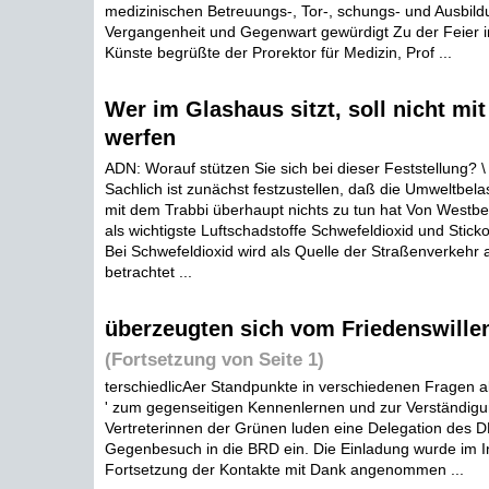
medizinischen Betreuungs-, Tor-, schungs- und Ausbildu
Vergangenheit und Gegenwart gewürdigt Zu der Feier i
Künste begrüßte der Prorektor für Medizin, Prof ...
Wer im Glashaus sitzt, soll nicht mit
werfen
ADN: Worauf stützen Sie sich bei dieser Feststellung? \ 
Sachlich ist zunächst festzustellen, daß die Umweltbela
mit dem Trabbi überhaupt nichts zu tun hat Von Westbe
als wichtigste Luftschadstoffe Schwefeldioxid und Stic
Bei Schwefeldioxid wird als Quelle der Straßenverkehr 
betrachtet ...
überzeugten sich vom Friedenswille
(Fortsetzung von Seite 1)
terschiedlicAer Standpunkte in verschiedenen Fragen a
' zum gegenseitigen Kennenlernen und zur Verständigu
Vertreterinnen der Grünen luden eine Delegation des 
Gegenbesuch in die BRD ein. Die Einladung wurde im I
Fortsetzung der Kontakte mit Dank angenommen ...