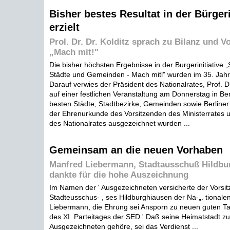
Bisher bestes Resultat in der Bürgeri
erzielt
Prol. Dr. Dr. Kolditz sprach zu Bilanz und V
„Mach mit!"
Die bisher höchsten Ergebnisse in der Burgerinitiative
Städte und Gemeinden - Mach mitl" wurden im 35. Jahr 
Darauf verwies der Präsident des Nationalrates, Prof. Dr.
auf einer festlichen Veranstaltung am Donnerstag in Berl
besten Städte, Stadtbezirke, Gemeinden sowie Berline
der Ehrenurkunde des Vorsitzenden des Ministerrates 
des Nationalrates ausgezeichnet wurden ...
Gemeinsam an die neuen Vorhaben
Manfred Liebermann, Stadtausschuß Hildbu
dankte für die hohe Auszeichnung
Im Namen der ' Ausgezeichneten versicherte der Vorsi
Stadteusschus- , ses Hildburghiausen der Na-„. tionale
Liebermann, die Ehrung sei Ansporn zu neuen guten Ta
des XI. Parteitages der SED.' Daß seine Heimatstadt z
Ausgezeichneten gehöre, sei das Verdienst ...