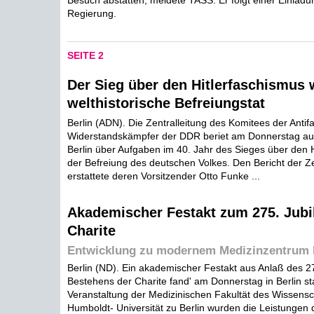
Besuch abstatten, meldete TASS. Er folgt einer Einladu
Regierung.
SEITE 2
Der Sieg über den Hitlerfaschismus 
welthistorische Befreiungstat
Berlin (ADN). Die Zentralleitung des Komitees der Antif
Widerstandskämpfer der DDR beriet am Donnerstag auf 
Berlin über Aufgaben im 40. Jahr des Sieges über den 
der Befreiung des deutschen Volkes. Den Bericht der Ze
erstattete deren Vorsitzender Otto Funke ...
Akademischer Festakt zum 275. Jubi
Charite
Entwicklung zu modernem Medizinzentrum 
Berlin (ND). Ein akademischer Festakt aus Anlaß des 2
Bestehens der Charite fand' am Donnerstag in Berlin sta
Veranstaltung der Medizinischen Fakultät des Wissensc
Humboldt- Universität zu Berlin wurden die Leistungen