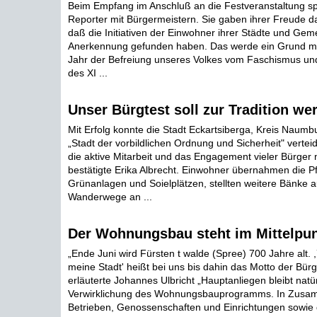
Beim Empfang im Anschluß an die Festveranstaltung s
Reporter mit Bürgermeistern. Sie gaben ihrer Freude d
daß die Initiativen der Einwohner ihrer Städte und Ge
Anerkennung gefunden haben. Das werde ein Grund me
Jahr der Befreiung unseres Volkes vom Faschismus und
des XI ...
Unser Bürgtest soll zur Tradition we
Mit Erfolg konnte die Stadt Eckartsiberga, Kreis Naumbu
„Stadt der vorbildlichen Ordnung und Sicherheit" vertei
die aktive Mitarbeit und das Engagement vieler Bürger 
bestätigte Erika Albrecht. Einwohner übernahmen die P
Grünanlagen und Soielplätzen, stellten weitere Bänke a
Wanderwege an ...
Der Wohnungsbau steht im Mittelpu
„Ende Juni wird Fürsten t walde (Spree) 700 Jahre alt. 
meine Stadt' heißt bei uns bis dahin das Motto der Bürger
erläuterte Johannes Ulbricht „Hauptanliegen bleibt natür
Verwirklichung des Wohnungsbauprogramms. In Zusam
Betrieben, Genossenschaften und Einrichtungen sowie d