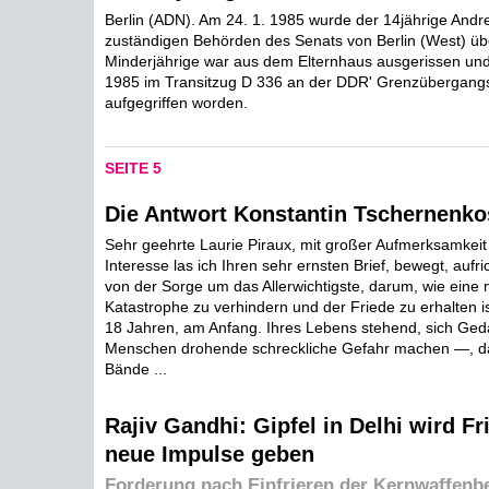
Berlin (ADN). Am 24. 1. 1985 wurde der 14jährige And
zuständigen Behörden des Senats von Berlin (West) ü
Minderjährige war aus dem Elternhaus ausgerissen un
1985 im Transitzug D 336 an der DDR' Grenzübergang
aufgegriffen worden.
SEITE 5
Die Antwort Konstantin Tschernenko
Sehr geehrte Laurie Piraux, mit großer Aufmerksamkei
Interesse las ich Ihren sehr ernsten Brief, bewegt, aufr
von der Sorge um das Allerwichtigste, darum, wie eine 
Katastrophe zu verhindern und der Friede zu erhalten is
18 Jahren, am Anfang. Ihres Lebens stehend, sich Ged
Menschen drohende schreckliche Gefahr machen —, das
Bände ...
Rajiv Gandhi: Gipfel in Delhi wird F
neue Impulse geben
Forderung nach Einfrieren der Kernwaffenb