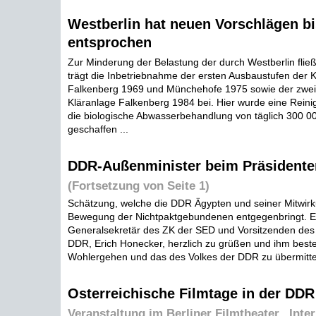
Westberlin hat neuen Vorschlägen bi
entsprochen
Zur Minderung der Belastung der durch Westberlin fl
trägt die Inbetriebnahme der ersten Ausbaustufen der 
Falkenberg 1969 und Münchehofe 1975 sowie der zwei
Kläranlage Falkenberg 1984 bei. Hier wurde eine Reini
die biologische Abwasserbehandlung von täglich 300 0
geschaffen ...
DDR-Außenminister beim Präsidente
(Fortsetzung von Seite 1)
Schätzung, welche die DDR Ägypten und seiner Mitwirk
Bewegung der Nichtpaktgebundenen entgegenbringt. Er
Generalsekretär des ZK der SED und Vorsitzenden des 
DDR, Erich Honecker, herzlich zu grüßen und ihm best
Wohlergehen und das des Volkes der DDR zu übermittel
Osterreichische Filmtage in der DDR 
Veranstaltung im Berliner Filmtheater „Inter