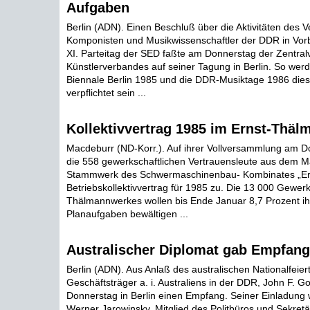
Aufgaben
Berlin (ADN). Einen Beschluß über die Aktivitäten des 
Komponisten und Musikwissenschaftler der DDR in Vorb
XI. Parteitag der SED faßte am Donnerstag der Zentral
Künstlerverbandes auf seiner Tagung in Berlin. So werd
Biennale Berlin 1985 und die DDR-Musiktage 1986 dies
verpflichtet sein ...
Kollektivvertrag 1985 im Ernst-Thä
Macdeburr (ND-Korr.). Auf ihrer Vollversammlung am 
die 558 gewerkschaftlichen Vertrauensleute aus dem 
Stammwerk des Schwermaschinenbau- Kombinates „Er
Betriebskollektivvertrag für 1985 zu. Die 13 000 Gewer
Thälmannwerkes wollen bis Ende Januar 8,7 Prozent ih
Planaufgaben bewältigen ...
Australischer Diplomat gab Empfang 
Berlin (ADN). Aus Anlaß des australischen Nationalfeie
Geschäftsträger a. i. Australiens in der DDR, John F. G
Donnerstag in Berlin einen Empfang. Seiner Einladung 
Werner Jarowinsky, Mitglied des Politbüros und Sekret