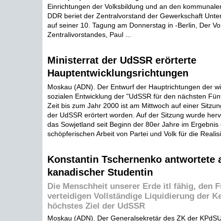
Einrichtungen der Volksbildung und an den kommunale
DDR beriet der Zentralvorstand der Gewerkschaft Unter
auf seiner 10. Tagung am Donnerstag in -Berlin, Der Vo
Zentralivorstandes, Paul ...
Ministerrat der UdSSR erörterte
Hauptentwicklungsrichtungen
Moskau (ADN). Der Entwurf der Hauptrichtungen der wir
sozialen Entwicklung der "UdSSR für den nächsten Fünf
Zeit bis zum Jahr 2000 ist am Mittwoch auf einer Sitzun
der UdSSR erörtert worden. Auf der Sitzung wurde her
das Sowjetland seit Beginn der 80er Jahre im Ergebni
schöpferischen Arbeit von Partei und Volk für die Realisi
Konstantin Tschernenko antwortete a
kanadischer Studentin
Die Menschheit unserer Erde itl fähig, den F
verteidigen Vollständige Liquidierung der K
höchstes Ziel der UdSSR
Moskau (ADN). Der Generalsekretär des ZK der KPdSU