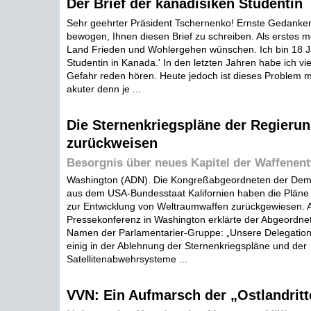
Der Brief der kanadisiken Studentin
Sehr geehrter Präsident Tschernenko! Ernste Gedanke
bewogen, Ihnen diesen Brief zu schreiben. Als erstes m
Land Frieden und Wohlergehen wünschen. Ich bin 18 Ja
Studentin in Kanada.' In den letzten Jahren habe ich vi
Gefahr reden hören. Heute jedoch ist dieses Problem 
akuter denn je ...
Die Sternenkriegspläne der Regieru
zurückweisen
Besorgnis über neues Kapitel der Waffenen
Washington (ADN). Die Kongreßabgeordneten der Demo
aus dem USA-Bundesstaat Kalifornien haben die Plän
zur Entwicklung von Weltraumwaffen zurückgewiesen. A
Pressekonferenz in Washington erklärte der Abgeordn
Namen der Parlamentarier-Gruppe: „Unsere Delegation i
einig in der Ablehnung der Sternenkriegspläne und der
Satellitenabwehrsysteme ...
VVN: Ein Aufmarsch der „Ostlandritt