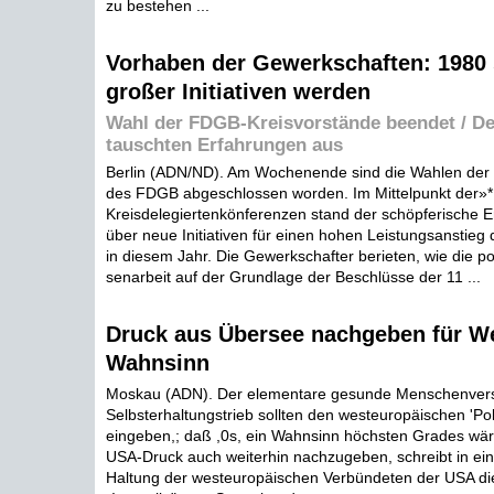
zu bestehen ...
Vorhaben der Gewerkschaften: 1980 
großer Initiativen werden
Wahl der FDGB-Kreisvorstände beendet / De
tauschten Erfahrungen aus
Berlin (ADN/ND). Am Wochenende sind die Wahlen der 
des FDGB abgeschlossen worden. Im Mittelpunkt der»*
Kreisdelegiertenkönferenzen stand der schöpferische 
über neue Initiativen für einen hohen Leistungsanstieg 
in diesem Jahr. Die Gewerkschafter berieten, wie die po
senarbeit auf der Grundlage der Beschlüsse der 11 ...
Druck aus Übersee nachgeben für W
Wahnsinn
Moskau (ADN). Der elementare gesunde Menschenvers
Selbsterhaltungstrieb sollten den westeuropäischen 'Pol 
eingeben,; daß ,0s, ein Wahnsinn höchsten Grades wä
USA-Druck auch weiterhin nachzugeben, schreibt in ein
Haltung der westeuropäischen Verbündeten der USA di