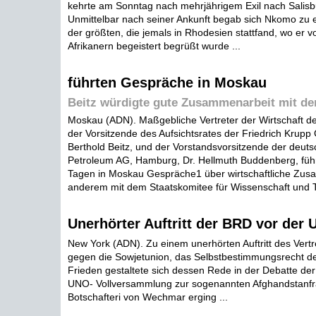
kehrte am Sonntag nach mehrjährigem Exil nach Salisb
Unmittelbar nach seiner Ankunft begab sich Nkomo zu
der größten, die jemals in Rhodesien stattfand, wo er 
Afrikanern begeistert begrüßt wurde ...
führten Gespräche in Moskau
Beitz würdigte gute Zusammenarbeit mit de
Moskau (ADN). Maßgebliche Vertreter der Wirtschaft de
der Vorsitzende des Aufsichtsrates der Friedrich Krup
Berthold Beitz, und der Vorstandsvorsitzende der deut
Petroleum AG, Hamburg, Dr. Hellmuth Buddenberg, führt
Tagen in Moskau Gespräche1 über wirtschaftliche Zus
anderem mit dem Staatskomitee für Wissenschaft und Te
Unerhörter Auftritt der BRD vor der
New York (ADN). Zu einem unerhörten Auftritt des Vert
gegen die Sowjetunion, das Selbstbestimmungsrecht de
Frieden gestaltete sich dessen Rede in der Debatte de
UNO- Vollversammlung zur sogenannten Afghandstanfr
Botschafteri von Wechmar erging ...