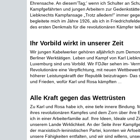
Ehrensache. An diesem'Tag;' wenn ich Schulter an Schu
Kampfgefährten und jungen Arbeitern zur Gedenkstätte z
Liebknechts Kampfansage „Trotz alledem!" immer gegen
begleitete mich im Jähre 1926, als ich in Friedrichsfel
des ersten Denkmals für die revolutionären Kämpfer tei
Ihr Vorbild wirkt in unserer Zeit
Wir jungen Kabelwerker gehören alljährlich zum Demon
Berliner Werktätigen. Leben und Kampf von Karl Liebk
Luxemburg sind uns Vorbild. Wir FDJler sehen im- Ver
Revolutionäre eine Verpflichtung, mit neuen Wettbewerbs
höherer Leistungskratft der Republik beizutragen- Das 
und Frieden, wofür Karl und Rosa kämpften ...
Alle Kraft gegen das Wettrüsten
Zu Karl und Rosa habe ich, eine tiefe innere Bindung. 
ihres revolutionären Kampfes und dem Zorn über ihre
ich in einer Arbeiterfamilie auf. Ihre Ideen, Ideale und Z
unserem Lande Wirklichkeit. An der Seite ihrer Kampfge
der marxistisch-leninistischen Partei, konnten wir Arfoei
unsere Fähigkeiten entfalten, und wir sind willens, unse