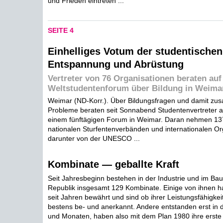
und Frieden eintreten ...
SEITE 4
Einhelliges Votum der studentischen
Entspannung und Abrüstung
Vertreter von 76 Organisationen beraten auf
Weltstudentenforum über Bildung in Weima
Weimar (ND-Korr.). Über Bildungsfragen und damit 
Probleme beraten seit Sonnabend Studentenvertreter au
einem fünftägigen Forum in Weimar. Daran nehmen 137
nationalen Sturfentenverbänden und internationalen Org
darunter von der UNESCO ...
Kombinate — geballte Kraft
Seit Jahresbeginn bestehen in der Industrie und im B
Republik insgesamt 129 Kombinate. Einige von ihnen ha
seit Jahren bewährt und sind ob ihrer Leistungsfähigkeit
bestens be- und anerkannt. Andere entstanden erst in 
und Monaten, haben also mit dem Plan 1980 ihre erst