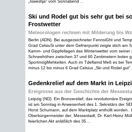
„Iswestija" vom Sonnabend ...
Ski und Rodel gut bis sehr gut bei s
Frostwetter
Meteorologen rechnen mit Milderung bis W
Berlin (ADN). Bei ausgezeichneter FennsiGht und Temp
Grad CelsiuSi unter dem Gefrierpunkt zeigte stich am 
Kamm- und Gippfellagen das Wintenwetter vom seiner 
Schneehöhen zwischen 37 und 60 Zentimetern boten g
SportmögMehkeiten. Auch im Tdeflamd Meß es bei Te
minus 12 bis minus 6 Grad Celsius „Ski und Rodel gut" .
Gedenkrelief auf dem Markt in Leipzi
Ereignisse aus der Geschichte der Messestad
Leipzig (ND). Ein Bronzerelief, das revolutionäre Ereigni
ist am Sonntag in Anwesenheit des 1. Sekretärs der SED
Horst Schumann, auf dem Marktplatz enthüllt worden.. 
Oberbürgermeister der; Messestadt, Dr. Karl-Heinz Mü
feierlichen Akt anläßlich des 35 ...