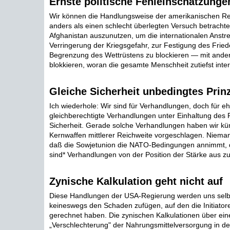
Ernste politische Fehleinschätzunge
Wir können die Handlungsweise der amerikanischen Re
anders als einen schlecht überlegten Versuch betrachten
Afghanistan auszunutzen, um die internationalen Anst
Verringerung der Kriegsgefahr, zur Festigung des Frie
Begrenzung des Wettrüstens zu blockieren — mit ande
blokkieren, woran die gesamte Menschheit zutiefst interes
Gleiche Sicherheit unbedingtes Prin
Ich wiederhole: Wir sind für Verhandlungen, doch für eh
gleichberechtigte Verhandlungen unter Einhaltung des P
Sicherheit. Gerade solche Verhandlungen haben wir kür
Kernwaffen mittlerer Reichweite vorgeschlagen. Niema
daß die Sowjetunion die NATO-Bedingungen annimmt, di
sind* Verhandlungen von der Position der Stärke aus zu 
Zynische Kalkulation geht nicht auf
Diese Handlungen der USA-Regierung werden uns selbs
keineswegs den Schaden zufügen, auf den die Initiator
gerechnet haben. Die zynischen Kalkulationen über ein
„Verschlechterung" der Nahrungsmittelversorgung in de