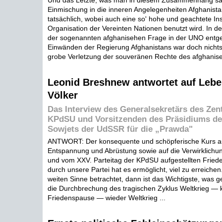
Und das Letzte, was man in diesem Zusammenhang sa
Einmischung in die inneren Angelegenheiten Afghanista
tatsächlich, wobei auch eine so' hohe und geachtete Inst
Organisation der Vereinten Nationen benutzt wird. In de
der sogenannten afghanisehen Frage in der UNO entg
Einwänden der Regierung Afghanistans war doch nichts
grobe Verletzung der souveränen Rechte des afghanise
Leonid Breshnew antwortet auf Lebe
Völker
Das Interview des Generalsekretärs des Zen
KPdSU und Vorsitzenden des Präsidiums de
Sowjets der UdSSR für die „Prawda"
ANTWORT: Der konsequente und schöpferische Kurs au
Entspannung und Abrüstung sowie auf die Verwirklichu
und vom XXV. Parteitag der KPdSU aufgestellten Frie
durch unsere Partei hat es ermöglicht, viel zu erreich
weiten Sinne betrachtet, dann ist das Wichtigste, was 
die Durchbrechung des tragischen Zyklus Weltkrieg — 
Friedenspause — wieder Weltkrieg ...