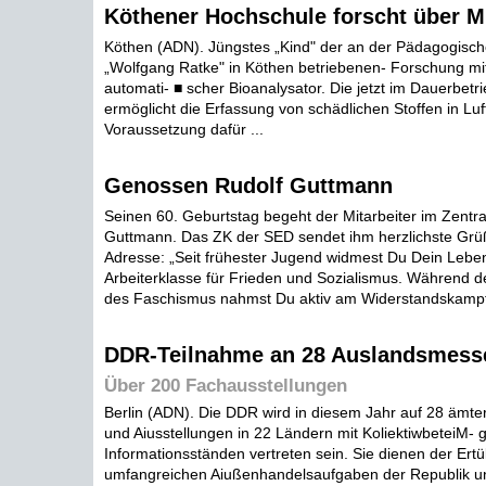
Köthener Hochschule forscht über M
Köthen (ADN). Jüngstes „Kind" der an der Pädagogisc
„Wolfgang Ratke" in Köthen betriebenen- Forschung mit 
automati- ■ scher Bioanalysator. Die jetzt im Dauerbetr
ermöglicht die Erfassung von schädlichen Stoffen in Lu
Voraussetzung dafür ...
Genossen Rudolf Guttmann
Seinen 60. Geburtstag begeht der Mitarbeiter im Zentr
Guttmann. Das ZK der SED sendet ihm herzlichste Grüß
Adresse: „Seit frühester Jugend widmest Du Dein Leb
Arbeiterklasse für Frieden und Sozialismus. Während d
des Faschismus nahmst Du aktiv am Widerstandskampf t
DDR-Teilnahme an 28 Auslandsmess
Über 200 Fachausstellungen
Berlin (ADN). Die DDR wird in diesem Jahr auf 28 ämt
und Aiusstellungen in 22 Ländern mit KoliektiwbeteiM-
Informationsständen vertreten sein. Sie dienen der Ertü
umfangreichen Aiußenhandelsaufgaben der Republik u