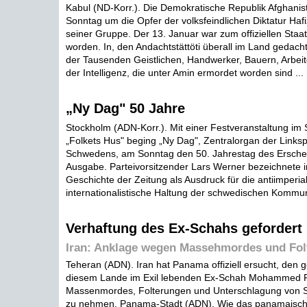
Kabul (ND-Korr.). Die Demokratische Republik Afghanis
Sonntag um die Opfer der volksfeindlichen Diktatur Haf
seiner Gruppe. Der 13. Januar war zum offiziellen Staat
worden. In, den Andachtstättöti überall im Land gedach
der Tausenden Geistlichen, Handwerker, Bauern, Arbei
der Intelligenz, die unter Amin ermordet worden sind ...
„Ny Dag" 50 Jahre
Stockholm (ADN-Korr.). Mit einer Festveranstaltung im
„Folkets Hus" beging „Ny Dag", Zentralorgan der Link
Schwedens, am Sonntag den 50. Jahrestag des Erschei
Ausgabe. Parteivorsitzender Lars Werner bezeichnete i
Geschichte der Zeitung als Ausdruck für die antiimperial
internationalistische Haltung der schwedischen Kommuni
Verhaftung des Ex-Schahs gefordert
Iran: Anklage wegen Massehmordes und Fol
Teheran (ADN). Iran hat Panama offiziell ersucht, den 
diesem Lande im Exil lebenden Ex-Schah Mohammed 
Massenmordes, Folterungen und Unterschlagung von Sta
zu nehmen. Panama-Stadt (ADN). Wie das panamaisc