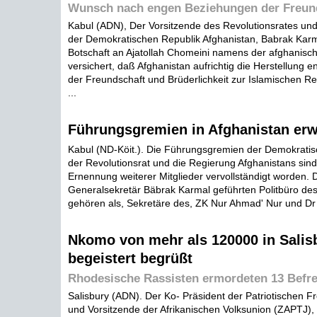
Wunsch nach engen Beziehungen der Freund
Kabul (ADN), Der Vorsitzende des Revolutionsrates und
der Demokratischen Republik Afghanistan, Babrak Karma
Botschaft an Ajatollah Chomeini namens der afghanisc
versichert, daß Afghanistan aufrichtig die Herstellung
der Freundschaft und Brüderlichkeit zur Islamischen Re
...
Führungsgremien in Afghanistan erw
Kabul (ND-Köit.). Die Führungsgremien der Demokratisc
der Revolutionsrat und die Regierung Afghanistans sin
Ernennung weiterer Mitglieder vervollständigt worden.
Generalsekretär Bäbrak Karmal geführten Politbüro de
gehören als, Sekretäre des, ZK Nur Ahmad' Nur und Dr 
Nkomo von mehr als 120000 in Salis
begeistert begrüßt
Rhodesische Rassisten ermordeten 13 Befr
Salisbury (ADN). Der Ko- Präsident der Patriotischen 
und Vorsitzende der Afrikanischen Volksunion (ZAPTJ)