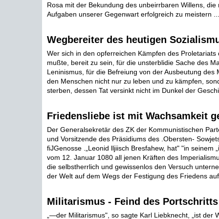
Rosa mit der Bekundung des unbeirrbaren Willens, die 
Aufgaben unserer Gegenwart erfolgreich zu meistern ..
Wegbereiter des heutigen Sozialism
Wer sich in den opferreichen Kämpfen des Proletariat
mußte, bereit zu sein, für die unsterblidie Sache des M
Leninismus, für die Befreiung von der Ausbeutung des
den Menschen nicht nur zu leben und zu kämpfen, son
sterben, dessen Tat versinkt nicht im Dunkel der Geschic
Friedensliebe ist mit Wachsamkeit g
Der Generalsekretär des ZK der Kommunistischen Parte
und Vorsitzende des Präsidiums des .Obersten- Sowjets
fiJGenosse .„Leonid lljiisch Bresfahew, hat" "in seinem 
vom 12. Januar 1080 all jenen Kräften des Imperialismus
die selbstherrlich und gewissenlos den Versuch untern
der Welt auf dem Wegs der Festigung des Friedens aufz
Militarismus - Feind des Portschritts
„—der Militarismus", so sagte Karl Liebknecht, „ist der