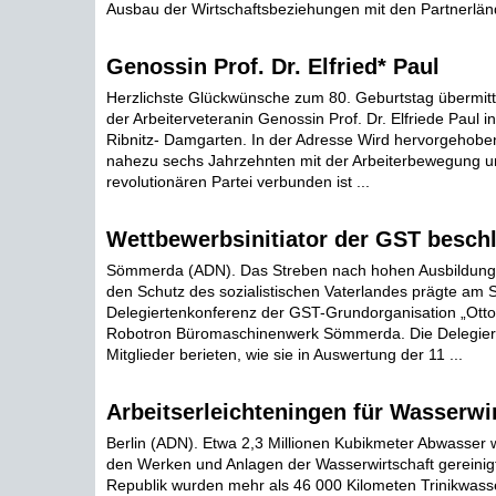
Ausbau der Wirtschaftsbeziehungen mit den Partnerländ
Genossin Prof. Dr. Elfried* Paul
Herzlichste Glückwünsche zum 80. Geburtstag übermitt
der Arbeiterveteranin Genossin Prof. Dr. Elfriede Paul i
Ribnitz- Damgarten. In der Adresse Wird hervorgehoben
nahezu sechs Jahrzehnten mit der Arbeiterbewegung un
revolutionären Partei verbunden ist ...
Wettbewerbsinitiator der GST besch
Sömmerda (ADN). Das Streben nach hohen Ausbildungs
den Schutz des sozialistischen Vaterlandes prägte am
Delegiertenkonferenz der GST-Grundorganisation „Ot
Robotron Büromaschinenwerk Sömmerda. Die Delegiert
Mitglieder berieten, wie sie in Auswertung der 11 ...
Arbeitserleichteningen für Wasserwir
Berlin (ADN). Etwa 2,3 Millionen Kubikmeter Abwasser w
den Werken und Anlagen der Wasserwirtschaft gereinig
Republik wurden mehr als 46 000 Kilometen Trinikwass