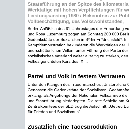
Staatsführung an der Spitze des kilometerl
Werktätige mit hohen Verpflichtungen für w
Leistungsanstieg 1980 / Bekenntnis zur Polit
Vollbeschäftigung, des Volkswohlstandes,
Berlin. Anläßlich des 61. Jahrestages der Ermordung vo
und Rosa Luxemburg zogen am Sonntag 200 000 Berlin
Gedenkstätte der Sozialisten in B*rlin-Fri*drichsfeld*. I
Kampfdemonstration bekundeten die Werktätigen der H
unerschütterlichen Willen, unter Führung der Partei der 
sozialistisches Vaterland weiter allseitig zu stärken, de
Volkes gerichteten Kurs des IX ...
Partei und Volk in festem Vertrauen
Unter den Klängen des Trauermarsches „Unsterbliche O
Genossen die Gedenkstätte der Sozialisten. Gedämpft
erklang, als Angehörige der Nationalen Volksarmee die 
und Staatsführung niederlegten. Die rote Schleife am K
Zentralkomitees der SED trug die Aufschrift: „Getreu 
für Frieden und Sozialismus" ...
Zusätzlich eine Tagesproduktion