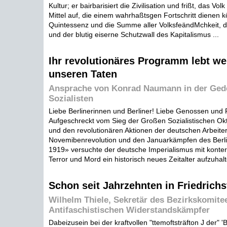
Kultur; er bairbarisiert die Zivilisation und frißt, das Vol
Mittel auf, die einem wahrhaßtsgen Fortschritt dienen kö
Quintessenz und die Summe aller VolksfeändMchkeit, d
und der blutig eiserne Schutzwall des Kapitalismus ...
Ihr revolutionäres Programm lebt wei
unseren Taten
Ansprache von Konrad Naumann in der Gede
Sozialisten
Liebe Berlinerinnen und Berliner! Liebe Genossen und
Aufgeschreckt vom Sieg der Großen Sozialistischen Okt
und den revolutionären Aktionen der deutschen Arbeiter
Novemibenrevolution und den Januarkämpfen des Berline
1919» versuchte der deutsche Imperialismus mit konte
Terror und Mord ein historisch neues Zeitalter aufzuhalte
Schon seit Jahrzehnten in Friedrichs
Wilhelm Thiele, Sekretär des Bezirkskomitee
Antifaschistischen Widerstandskämpfer
Dabeizusein bei der kraftvollen "ttemoftsträfton J der" 'Be