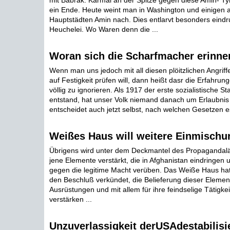
mit Babrak: Karmal an der Spitze gegen diese Amin- Tyr
ein Ende. Heute weint man in Washington und einigen 
Hauptstädten Amin nach. Dies entlarvt besonders eindru
Heuchelei. Wo Waren denn die ...
Woran sich die Scharfmacher erinner
Wenn man uns jedoch mit all diesen plöitzlichen Angriffe
auf Festigkeit prüfen will, dann heißt dasr die Erfahru
völlig zu ignorieren. Als 1917 der erste sozialistische St
entstand, hat unser Volk niemand danach um Erlaubnis 
entscheidet auch jetzt selbst, nach welchen Gesetzen es 
Weißes Haus will weitere Einmischu
Übrigens wird unter dem Deckmantel des Propagandalär
jene Elemente verstärkt, die in Afghanistan eindringen 
gegen die legitime Macht verüben. Das Weiße Haus hat
den Beschluß verkündet, die Belieferung dieser Element
Ausrüstungen und mit allem für ihre feindselige Tätigkei
verstärken ...
Unzuverlassigkeit derUSAdestabilisie