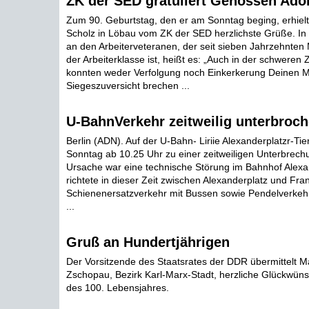
ZK der SED gratuliert Genossen Adol
Zum 90. Geburtstag, den er am Sonntag beging, erhiel
Scholz in Löbau vom ZK der SED herzlichste Grüße. I
an den Arbeiterveteranen, der seit sieben Jahrzehnten M
der Arbeiterklasse ist, heißt es: „Auch in der schweren
konnten weder Verfolgung noch Einkerkerung Deinen M
Siegeszuversicht brechen ...
U-BahnVerkehr zeitweilig unterbroc
Berlin (ADN). Auf der U-Bahn- Liriie Alexanderplatzr-T
Sonntag ab 10.25 Uhr zu einer zeitweiligen Unterbrech
Ursache war eine technische Störung im Bahnhof Alexa
richtete in dieser Zeit zwischen Alexanderplatz und Fran
Schienenersatzverkehr mit Bussen sowie Pendelverkehr
...
Gruß an Hundertjährigen
Der Vorsitzende des Staatsrates der DDR übermittelt 
Zschopau, Bezirk Karl-Marx-Stadt, herzliche Glückwün
des 100. Lebensjahres.