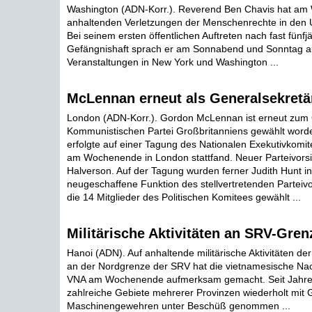
Washington (ADN-Korr.). Reverend Ben Chavis hat am
anhaltenden Verletzungen der Menschenrechte in den 
Bei seinem ersten öffentlichen Auftreten nach fast fünfj
Gefängnishaft sprach er am Sonnabend und Sonntag au
Veranstaltungen in New York und Washington ...
McLennan erneut als Generalsekretä
London (ADN-Korr.). Gordon McLennan ist erneut zum 
Kommunistischen Partei Großbritanniens gewählt word
erfolgte auf einer Tagung des Nationalen Exekutivkomite
am Wochenende in London stattfand. Neuer Parteivorsi
Halverson. Auf der Tagung wurden ferner Judith Hunt in
neugeschaffene Funktion des stellvertretenden Parteiv
die 14 Mitglieder des Politischen Komitees gewählt ...
Militärische Aktivitäten an SRV-Gren
Hanoi (ADN). Auf anhaltende militärische Aktivitäten de
an der Nordgrenze der SRV hat die vietnamesische Na
VNA am Wochenende aufmerksam gemacht. Seit Jahre
zahlreiche Gebiete mehrerer Provinzen wiederholt mit 
Maschinengewehren unter Beschüß genommen ...