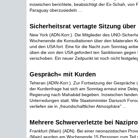
inzwischen berichtete, beabsichtigt der Ex-Schah, vo
Paraguay überzusiedeln ...
Sicherheitsrat vertagte Sitzung über
New York (ADN-Korr.). Die Mitglieder des UNO-Sicherhe
Wochenende die Konsultationen über den bilateralen Ko
und den USA fort. Eine für die Nacht zum Sonntag anb
üben die von den USA gefordert ten Sanktionen gegen 
verschoben. Ein neuer Zeitpunkt ist noch nicht festgelegt
Gespräch« mit Kurden
Teheran (ADIN-Korr.). Zur Fortsetzung der Gespräche 
der Kurdenfrage hat sich am Sonntag erneut eine Deleg
Regierung nach Mahabäd begeben. Inzwischen fanden 
Unterredungen statt. Wie Staatsminister Dariusch Forou
verliefen sie in „freundschaftlicher Atmosphäre" ...
Mehrere Schwerverletzte bei Nazipro
Frankfurt (Main) (ADN). Bei einer neonazistischen Provo
(Main) wurden am Wochenende 15 Personen zum Teil sc