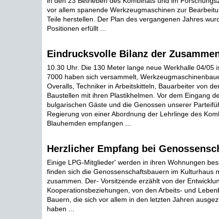
in den 23 Betrieben des Kombinats und im Forschungsze
vor allem spanende Werkzeugmaschinen zur Bearbeitun
Teile herstellen. Der Plan des vergangenen Jahres wurd
Positionen erfüllt ...
Eindrucksvolle Bilanz der Zusammen
10.30 Uhr. Die 130 Meter lange neue Werkhalle 04/05 ist
7000 haben sich versammelt, Werkzeugmaschinenbauer
Overalls, Techniker in Arbeitskitteln, Bauarbeiter von d
Baustellen mit ihren Plastikhelmen. Vor dem Eingang de
bulgarischen Gäste und die Genossen unserer Parteif
Regierung von einer Abordnung der Lehrlinge des Komb
Blauhemden empfangen ...
Herzlicher Empfang bei Genossensc
Einige LPG-Mitglieder' werden in ihren Wohnungen bes
finden sich die Genossenschaftsbauern im Kulturhaus m
zusammen. Der- Vorsitzende erzählt von der Entwicklun
Kooperationsbeziehungen, von den Arbeits- und Lebe
Bauern, die sich vor allem in den letzten Jahren ausgez
haben ...