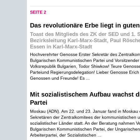
SEITE 2
Das revolutionäre Erbe liegt in gute
Toast des Mitglieds des ZK der SED und 1. S
Bezirksleitung Karl-Marx-Stadt, Paul Rösch
Essen in Karl-Marx-Stadt
Hochverehrter Genosse Erster Sekretär des Zentralkom
Bulgarischen Kommunistischen Partei und Vorsitzender 
Volksrepublik Bulgarien, Todor Shiwkow! Teure Genoss
Parteiund Regierungsdelegation! Lieber Genosse Erich
Genossen und Freunde! Es ...
Mit sozialistischem Aufbau wachst di
Partei
Moskau (ADN). Am 22. und 23. Januar fand in Moskau 
Sekretären der Zentralkomitees der kommunistischen u
sozialistischer Länder statt. An der Beratung nahmen Ve
Bulgarischen Kommunistischen Partei, der Ungarischen 
Arbeiterpartei, der Sozialistischen ...