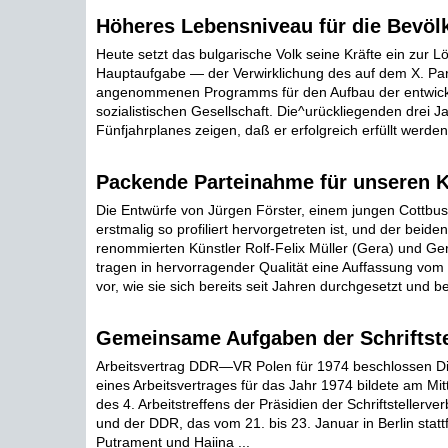
Höheres Lebensniveau für die Bevöl
Heute setzt das bulgarische Volk seine Kräfte ein zur L
Hauptaufgabe — der Verwirklichung des auf dem X. Par
angenommenen Programms für den Aufbau der entwick
sozialistischen Gesellschaft. Die^urückliegenden drei J
Fünfjahrplanes zeigen, daß er erfolgreich erfüllt werden 
Packende Parteinahme für unseren 
Die Entwürfe von Jürgen Förster, einem jungen Cottbuse
erstmalig so profiliert hervorgetreten ist, und der beiden
renommierten Künstler Rolf-Felix Müller (Gera) und Ger
tragen in hervorragender Qualität eine Auffassung vom 
vor, wie sie sich bereits seit Jahren durchgesetzt und be
Gemeinsame Aufgaben der Schriftste
Arbeitsvertrag DDR—VR Polen für 1974 beschlossen D
eines Arbeitsvertrages für das Jahr 1974 bildete am M
des 4. Arbeitstreffens der Präsidien der Schriftstellerv
und der DDR, das vom 21. bis 23. Januar in Berlin statt
Putrament und Haiina ...