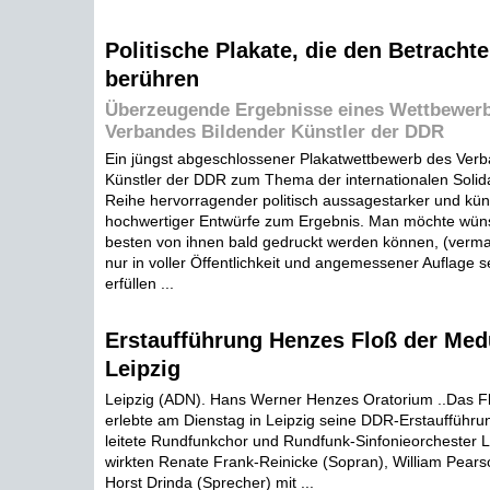
Politische Plakate, die den Betrachte
berühren
Überzeugende Ergebnisse eines Wettbewer
Verbandes Bildender Künstler der DDR
Ein jüngst abgeschlossener Plakatwettbewerb des Verb
Künstler der DDR zum Thema der internationalen Solidar
Reihe hervorragender politisch aussagestarker und küns
hochwertiger Entwürfe zum Ergebnis. Man möchte wün
besten von ihnen bald gedruckt werden können, (verma
nur in voller Öffentlichkeit und angemessener Auflage s
erfüllen ...
Erstaufführung Henzes Floß der Med
Leipzig
Leipzig (ADN). Hans Werner Henzes Oratorium ..Das F
erlebte am Dienstag in Leipzig seine DDR-Erstaufführu
leitete Rundfunkchor und Rundfunk-Sinfonieorchester Le
wirkten Renate Frank-Reinicke (Sopran), William Pears
Horst Drinda (Sprecher) mit ...