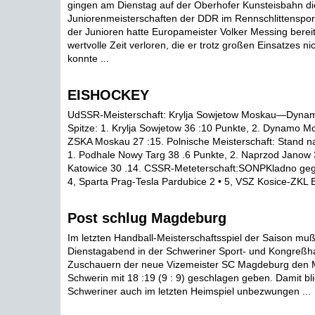
gingen am Dienstag auf der Oberhofer Kunsteisbahn di
Juniorenmeisterschaften der DDR im Rennschlittensport
der Junioren hatte Europameister Volker Messing bere
wertvolle Zeit verloren, die er trotz großen Einsatzes n
konnte ...
EISHOCKEY
UdSSR-Meisterschaft: Krylja Sowjetow Moskau—Dynam
Spitze: 1. Krylja Sowjetow 36 :10 Punkte, 2. Dynamo Mo
ZSKA Moskau 27 :15. Polnische Meisterschaft: Stand n
1. Podhale Nowy Targ 38 .6 Punkte, 2. Naprzod Janow 3
Katowice 30 .14. CSSR-Meteterschaft:SONPKladno gege
4, Sparta Prag-Tesla Pardubice 2 • 5, VSZ Kosice-ZKL Br
Post schlug Magdeburg
Im letzten Handball-Meisterschaftsspiel der Saison mu
Dienstagabend in der Schweriner Sport- und Kongreßha
Zuschauern der neue Vizemeister SC Magdeburg den 
Schwerin mit 18 :19 (9 : 9) geschlagen geben. Damit bl
Schweriner auch im letzten Heimspiel unbezwungen ...