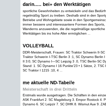
darin..... bei» den Werktätigen
sportliche Gewohnheiten zu entwickeln und das Bedürf
regelmäßig Sport zu treiben. Deshalb sind in den Spor
Betriebe und Wohngebiete sowie in den Sportgemeins
immer bessere und interessantere Formen des Sports, 
Wanderns anzuwenden, die die regelmäßige sportliche 
Werktätigen bis ins hohe Alter ermöglichen ...
VOLLEYBALL
DDR-Meisterschaft, Frauen: SC Traktor Schwerin II-SC 
Traktor Schwerin I-TSC Berlin 3 :1, SC Dynamo Berlin
II 3:0, SC Dynamo I—SC Leipzig 3 .0, TSC Berlin-SC Dy
Stand: 1. SC Dynamo I 16 Punkte'23 • 1 Sätze, 2. TSC B
SC Traktor I 1215 :10, 4 ...
me aktuelle ND-Tabe//e
Meisterschaft in drei Dritteln
Erstmals wurde ausgetragen. Die Schäften in den einze
ASK Frankfurt 2. SC Magdeburg 3. Empor Rostock 4. P
Dynamo 6. SC Leipzir 7. SC DHfK 8. Wismut Aue 9. ZA