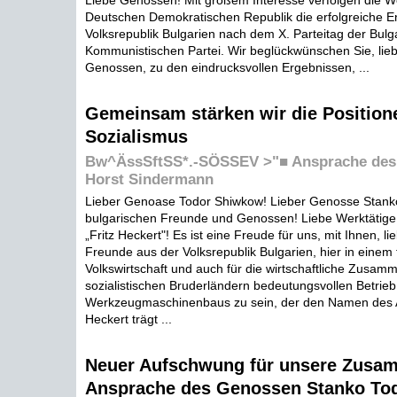
Liebe Genossen! Mit großem Interesse verfolgen die W
Deutschen Demokratischen Republik die erfolgreiche E
Volksrepublik Bulgarien nach dem X. Parteitag der Bulg
Kommunistischen Partei. Wir beglückwünschen Sie, lieb
Genossen, zu den eindrucksvollen Ergebnissen, ...
Gemeinsam stärken wir die Position
Sozialismus
Bw^ÄssSftSS*.-SÖSSEV >"■ Ansprache des
Horst Sindermann
Lieber Genoase Todor Shiwkow! Lieber Genosse Stank
bulgarischen Freunde und Genossen! Liebe Werktätig
„Fritz Heckert"! Es ist eine Freude für uns, mit Ihnen, 
Freunde aus der Volksrepublik Bulgarien, hier in einem 
Volkswirtschaft und auch für die wirtschaftliche Zusam
sozialistischen Bruderländern bedeutungsvollen Betrieb
Werkzeugmaschinenbaus zu sein, der den Namen des Ar
Heckert trägt ...
Neuer Aufschwung für unsere Zusa
Ansprache des Genossen Stanko To