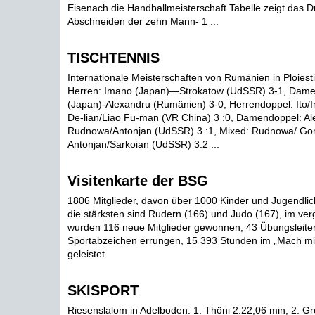
Eisenach die Handballmeisterschaft Tabelle zeigt das Dri
Abschneiden der zehn Mann- 1 ...
TISCHTENNIS
Internationale Meisterschaften von Rumänien in Ploiesti.
Herren: Imano (Japan)—Strokatow (UdSSR) 3-1, Dam
(Japan)-Alexandru (Rumänien) 3-0, Herrendoppel: Ito/
De-lian/Liao Fu-man (VR China) 3 :0, Damendoppel: 
Rudnowa/Antonjan (UdSSR) 3 :1, Mixed: Rudnowa/ 
Antonjan/Sarkoian (UdSSR) 3:2 ...
Visitenkarte der BSG
1806 Mitglieder, davon über 1000 Kinder und Jugendlic
die stärksten sind Rudern (166) und Judo (167), im ve
wurden 116 neue Mitglieder gewonnen, 43 Übungsleiter
Sportabzeichen errungen, 15 393 Stunden im „Mach mi
geleistet
SKISPORT
Riesenslalom in Adelboden: 1. Thöni 2:22,06 min, 2. Gro