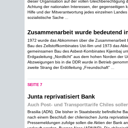
dieser Organisation auf der vollen Gleichberechtigung d
Achtung der nationalen Interessen, der gegenseitigen 
Hilfe und der Mitverantwortung jedes einzelnen Lande
sozialistische Sache ...
Zusammenarbeit wurde bedeutend int
1972 wurde das Abkommen über die Zusammenarbeit
Bau des Zellstoffkombinates Ust-Ilim und 1973 das A
gemeinsamen Bau des Asbest-Kombinates Kijembaj unte
Erdgasleitung „Nordlicht" aus dem hohen Norden der 
Abzweigungen bis in die DDR wurde in Betrieb genom
zweite Strang der Erdölleitung „Freundschaft" ...
SEITE 7
Junta reprivatisiert Bank
Auch Post- und Transporttarife Chiles solle
Brasilia (ADN). Die bisher in Staatsbesitz befindliche B
nach einem Beschluß der chilenischen Junta reprivatisi
Pressemeldungen zufolge sollen die Aktien der Bank an