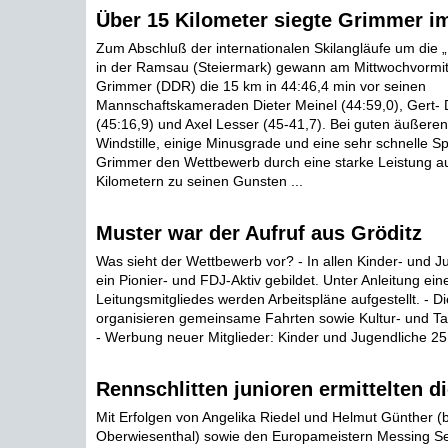
Über 15 Kilometer siegte Grimmer i
Zum Abschluß der internationalen Skilangläufe um die 
in der Ramsau (Steiermark) gewann am Mittwochvormi
Grimmer (DDR) die 15 km in 44:46,4 min vor seinen
Mannschaftskameraden Dieter Meinel (44:59,0), Gert- 
(45:16,9) und Axel Lesser (45-41,7). Bei guten äußer
Windstille, einige Minusgrade und eine sehr schnelle Sp
Grimmer den Wettbewerb durch eine starke Leistung auf
Kilometern zu seinen Gunsten ...
Muster war der Aufruf aus Gröditz
Was sieht der Wettbewerb vor? - In allen Kinder- und 
ein Pionier- und FDJ-Aktiv gebildet. Unter Anleitung ein
Leitungsmitgliedes werden Arbeitspläne aufgestellt. - D
organisieren gemeinsame Fahrten sowie Kultur- und Ta
- Werbung neuer Mitglieder: Kinder und Jugendliche 25
Rennschlitten junioren ermittelten d
Mit Erfolgen von Angelika Riedel und Helmut Günther (
Oberwiesenthal) sowie den Europameistern Messing Se