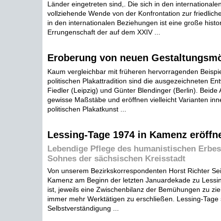
Länder eingetreten sind,. Die sich in den international
vollziehende Wende von der Konfrontation zur friedli
in den internationalen Beziehungen ist eine große histo
Errungenschaft der auf dem XXIV ...
Eroberung von neuen Gestaltungsmö
Kaum vergleichbar mit früheren hervorragenden Beispi
politischen Plakattradition sind die ausgezeichneten E
Fiedler (Leipzig) und Günter Blendinger (Berlin). Beide
gewisse Maßstäbe und eröffnen vielleicht Varianten inn
politischen Plakatkunst ...
Lessing-Tage 1974 in Kamenz eröffn
Lebendige Pflege des humanistischen Erbes
Sohnes der sächsischen Kreisstadt
Von unserem Bezirkskorrespondenten Horst Richter Seit
Kamenz am Beginn der letzten Januardekade zu Lessing
ist, jeweils eine Zwischenbilanz der Bemühungen zu zi
immer mehr Werktätigen zu erschließen. Lessing-Tage 
Selbstverständigung ...