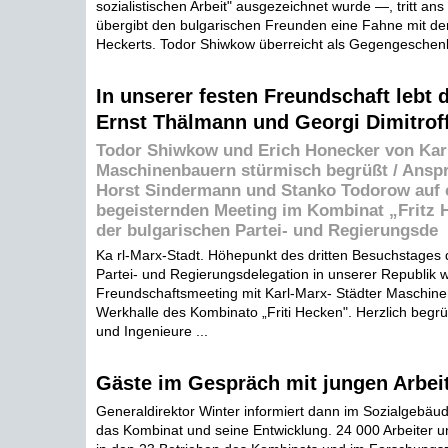
sozialistischen Arbeit" ausgezeichnet wurde —, tritt an
übergibt den bulgarischen Freunden eine Fahne mit dem
Heckerts. Todor Shiwkow überreicht als Gegengeschenk
In unserer festen Freundschaft lebt 
Ernst Thälmann und Georgi Dimitrof
Todor Shiwkow und Erich Honecker von Kar
Maschinenbauern stürmisch begrüßt / Ansp
Horst Sindermann und Stanko Todorow auf
begeisternden Meeting im Kombinat „Fritz 
der bulgarischen Partei- und Regierungsde
Ka rl-Marx-Stadt. Höhepunkt des dritten Besuchstages 
Partei- und Regierungsdelegation in unserer Republik 
Freundschaftsmeeting mit Karl-Marx- Städter Maschine
Werkhalle des Kombinato „Friti Hecken". Herzlich begrü
und Ingenieure ...
Gäste im Gespräch mit jungen Arbei
Generaldirektor Winter informiert dann im Sozialgebäu
das Kombinat und seine Entwicklung. 24 000 Arbeiter un