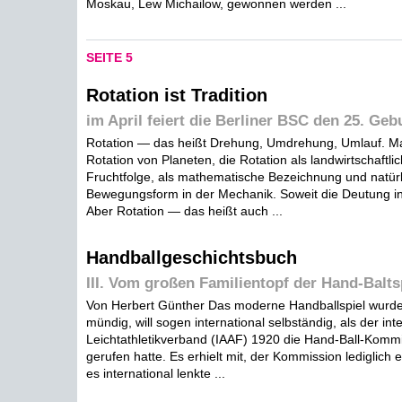
Moskau, Lew Michailow, gewonnen werden ...
SEITE 5
Rotation ist Tradition
im April feiert die Berliner BSC den 25. Geb
Rotation — das heißt Drehung, Umdrehung, Umlauf. Ma
Rotation von Planeten, die Rotation als landwirtschaftli
Fruchtfolge, als mathematische Bezeichnung und natürl
Bewegungsform in der Mechanik. Soweit die Deutung in 
Aber Rotation — das heißt auch ...
Handballgeschichtsbuch
III. Vom großen Familientopf der Hand-Balts
Von Herbert Günther Das moderne Handballspiel wurd
mündig, will sogen international selbständig, als der int
Leichtathletikverband (IAAF) 1920 die Hand-Ball-Komm
gerufen hatte. Es erhielt mit, der Kommission lediglich 
es international lenkte ...