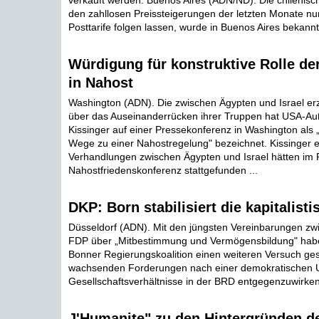
verkauft werden. Buenos Aires (ADN/ND). Die chilenisc
den zahllosen Preissteigerungen der letzten Monate n
Posttarife folgen lassen, wurde in Buenos Aires bekannt 
Würdigung für konstruktive Rolle de
in Nahost
Washington (ADN). Die zwischen Ägypten und Israel erz
über das Auseinanderrücken ihrer Truppen hat USA-Au
Kissinger auf einer Pressekonferenz in Washington als „
Wege zu einer Nahostregelung" bezeichnet. Kissinger er
Verhandlungen zwischen Ägypten und Israel hätten im
Nahostfriedenskonferenz stattgefunden ...
DKP: Born stabilisiert die kapitalis
Düsseldorf (ADN). Mit den jüngsten Vereinbarungen z
FDP über „Mitbestimmung und Vermögensbildung" habe
Bonner Regierungskoalition einen weiteren Versuch ges
wachsenden Forderungen nach einer demokratischen 
Gesellschaftsverhältnisse in der BRD entgegenzuwirken 
J'Humanite" zu den Hintergründen d