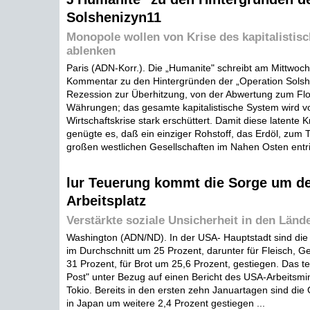
Solshenizyn11
Monopole wollen von Krise des kapitalistis
ablenken
Paris (ADN-Korr.). Die „Humanite" schreibt am Mittwoch
Kommentar zu den Hintergründen der „Operation Solsh
Rezession zur Überhitzung, von der Abwertung zum Flo
Währungen; das gesamte kapitalistische System wird v
Wirtschaftskrise stark erschüttert. Damit diese latente Kr
genügte es, daß ein einziger Rohstoff, das Erdöl, zum Te
großen westlichen Gesellschaften im Nahen Osten entrin
lur Teuerung kommt die Sorge um d
Arbeitsplatz
Verstärkte soziale Unsicherheit in den Länd
Washington (ADN/ND). In der USA- Hauptstadt sind die
im Durchschnitt um 25 Prozent, darunter für Fleisch, G
31 Prozent, für Brot um 25,6 Prozent, gestiegen. Das te
Post" unter Bezug auf einen Bericht des USA-Arbeitsmin
Tokio. Bereits in den ersten zehn Januartagen sind die
in Japan um weitere 2,4 Prozent gestiegen ...