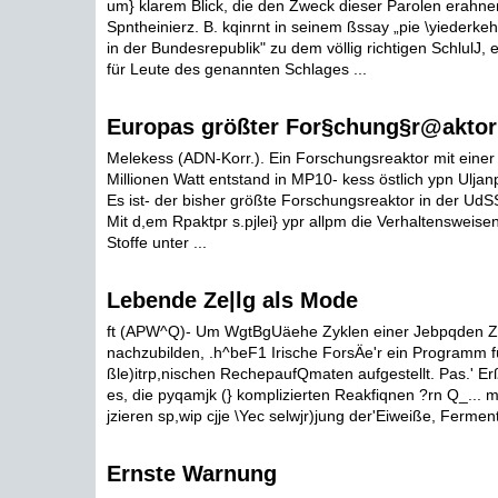
um} klarem Blick, die den Zweck dieser Parolen erahne
Spntheinierz. B. kqinrnt in seinem ßssay „pie \yiederke
in der Bundesrepublik" zu dem völlig richtigen SchlulJ,
für Leute des genannten Schlages ...
Europas größter For§chung§r@aktor
Melekess (ADN-Korr.). Ein Forschungsreaktor mit einer
Millionen Watt entstand in MP10- kess östlich ypn Ulja
Es ist- der bisher größte Forschungsreaktor in der Ud
Mit d,em Rpaktpr s.pjlei} ypr allpm die Verhaltensweise
Stoffe unter ...
Lebende Ze|lg als Mode
ft (APW^Q)- Um WgtBgUäehe Zyklen einer Jebpqden Ze
nachzubilden, .h^beF1 Irische ForsÄe'r ein Programm f
ßle)itrp,nischen RechepaufQmaten aufgestellt. Pas.' E
es, die pyqamjk (} komplizierten Reakfiqnen ?rn Q_... m
jzieren sp,wip cjje \Yec selwjr)jung der'Eiweiße, Ferment 
Ernste Warnung