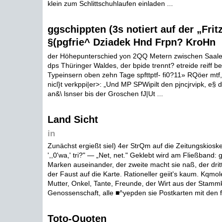
klein zum Schlittschuhlaufen einladen ...
ggschippten (3s notiert auf der „Frit
§(pgfrie^ Dziadek Hnd Frpn? KroHn
der Höhepunterschied yon 2QQ Metern zwischen Saale
dps Thüringer Waldes, der bpide trennt? etreide reiff be
Typeinsern oben zehn Tage spfttptf- fi0?11» RQöer mtf,
nicl}t verkppi|er>: „Und MP SPWipilt den pjncjrvipk, e§ 
an&\ lsnser bis der Groschen fJ|Ut ...
Land Sicht
in
Zunächst ergießt siel) 4er StrQm auf die Zeitungskioske: ,
',,0'wa,' tri?" — „Net, net." Geklebt wird am Fließband: g
Marken auseinander, der zweite macht sie naß, der dritt
der Faust auf die Karte. Rationeller geiit's kaum. Kqmole
Mutter, Onkel, Tante, Freunde, der Wirt aus der Stamm
Genossenschaft, alle ■^yepden sie Postkarten mit den f
Toto-Quoten