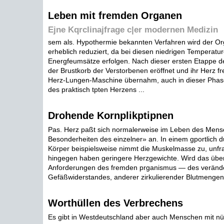
Leben mit fremden Organen
Ejne Kqrclinajfrage c|er modernen Medizin
sem als. Hypothermie bekannten Verfahren wird der Or
erheblich reduziert, da bei diesen niedrigen Temperatu
Energfeumsätze erfolgen. Nach dieser ersten Etappe de
der Brustkorb der Verstorbenen eröffnet und ihr Herz fre
Herz-Lungen-Maschine übernahm, auch in dieser Phas
des praktisch tpten Herzens ...
Drohende Kornplikptipnen
Pas. Herz paßt sich normalerweise im Leben des Men
Besonderheiten des einzelner» an. In einem gportlich du
Körper beispielsweise nimmt die Muskelmasse zu, unfra
hingegen haben geringere Herzgewichte. Wird das übe
Anforderungen des fremden prganismus — des veränd
Gefäßwiderstandes, anderer zirkulierender Blutmengen 
Worthüllen des Verbrechens
Es gibt in Westdeutschland aber auch Menschen mit n