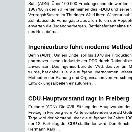
Suhl (ADN). Über 100 000 Erholungsuchende werden in
1967/68 in den 70 Ferienheimen des FDGB und seinen
VertragshSusern im Thüringer Wald ihren Winterurlaub 
Zehntausende Feriengäste aus allen Teilen der Republ
erwarten die Jugendherbergen, Betriebsferienheime u
des Reisebüros ...
Ingenieurbüro führt moderne Method
Berlin (ADN). Um ein Drittel soll bis 1970 die Produktion
pharmazeutischen Industrie der DDR durch Rationali
anwachsen. Das Ingenieurbüro der VVB, das vor fünf M
wurde, hat dabei u. a. die Aufgabe übernommen, wissen
Methoden der Planung und Organisation von Forschun
Entwicklungsarbeiten einzuführen ...
CDU-Hauptvorstand tagt in Freiberg
Freibere (ADN). Die XVII. Sitzung des Hauptvorstand
Freitag in Freiberg vom Parteivorsitzenden Gerald Götti
Tage wird der Vorstand über die Aufgaben im Jahre 196
der 12. Parteitag der CDU stattfinden wird. Den Berich
Hermann Kalb ...