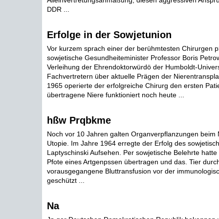
Alleinvertretungsanmaßung, diesen aggressiven Anspru
DDR ...
Erfolge in der Sowjetunion
Vor kurzem sprach einer der berühmtesten Chirurgen p>
sowjetische Gesundheiteminister Professor Boris Petrow
Verleihung der Ehrendoktorwürdö der Humboldt-Universi
Fachvertretern über aktuelle Prägen der Nierentransplan
1965 operierte der erfolgreiche Chirurg den ersten Pat
übertragene Niere funktioniert noch heute ...
hßw Prqbkme
Noch vor 10 Jahren galten Organverpflanzungen beim
Utopie. Im Jahre 1964 erregte der Erfolg des sowjetisc
Laptyschinski Aufsehen. Per sowjetische Belehrte hatt
Pfote eines Artgenpssen übertragen und das. Tier durc
vorausgegangene Bluttransfusion vor der immunologis
geschützt ...
Na