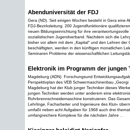
Abenduniversität der FDJ
Gera (ND). Seit einigen Wochen besteht in Gera eine A
FDJ-Bezirksleitung. 200 Jugendfunktionäre qualifizieren
neuen Bildungseinrichtung für ihre verantwortungsvolle 
sozialistischen Jugendverband. Nachdem sich die Lehr
bisher vor allem mit dem „Kapital" und den Lehren der 
beschäftigten, werden in den künftigen monatlichen Le
Seminaren Probleme der wissenschaftlichen Leitungstäti
Elektronik im Programm der jungen 
Magdeburg (ADN). Forschungsund Entwicklungsaufga
Perspektivplan des VEB Schwermaschinenbau „Georgi D
Magdeburg hat der Klub junger Techniker dieses Wer
jungen Techniker werden unter anderem eine elektroni
Rohrbrennschneidemaschine konstruieren. Das Gesam
Lehrlinge, Facharbeiter und Ingenieure des Klut« üb
umfaßt neben acht Aufgaben für 1968 auch drei themat
umfangreichere Komplexe für die nächsten Jahre ...