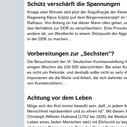
Schütz verschärft die Spannungen
Knapp zwei Monate sitzt jetzt der ßeguftrqcjte der Kies
Regieamg Klpus 5cjiötz puf dem Biirgermeistsrstqh! i
Rathaus. Von Anfang on hat dieser Mann olles getan, u
das Verhältnis zur DDR zu verschlechtern. Eine Provokat
andere ab, um Westberlin tu einem Stützpunkt der Aggre
in der DDK zu machen ...
Vorbereitungen zur „Sechsten"?
Die Besucherzahl der VI. Deutschen Kunstausstellung h
einigen Wochen die 100 000 überschritten. Bei einer Ku
es nicht um Rekorde, und deshalb sollte nicht so sehr d
imponieren als die Mühe und Arbeit, die sich dahinter ver
von Kunsterziehern, ...
Achtung vor dem Leben
Möge sich der Arzt immer bewußt sein, daß „in jedem
Menschheit repräsentiert und zu ehren Ist". Mit diese
Christoph Wilhelm Hufeiand (1762 bis 1836) die Medizin
Leben eines Jeden Menschen steU mit Ehrfurcht zu be