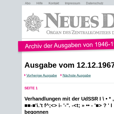
Abo
Hilfe
Kontakt
Impressum
Datenschutz
Ausgabe vom 12.12.196
Vorherige Ausgabe
Nächste Ausgabe
SEITE 1
Verhandlungen mit der UdSSR I \ • * , 
■■-■'i.'t f^;<> i- '-". -<t; » •• - '■> ? '
begonnen