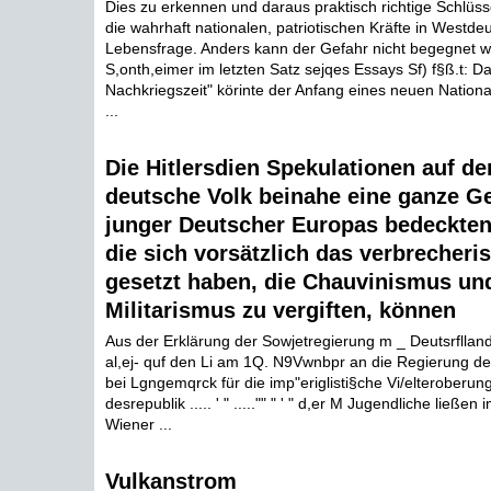
Dies zu erkennen und daraus praktisch richtige Schlüsse
die wahrhaft nationalen, patriotischen Kräfte in Westde
Lebensfrage. Anders kann der Gefahr nicht begegnet we
S,onth,eimer im letzten Satz sejqes Essays Sf) f§ß.t: D
Nachkriegszeit" körinte der Anfang eines neuen Nation
...
Die Hitlersdien Spekulationen auf d
deutsche Volk beinahe eine ganze G
junger Deutscher Europas bedeckten
die sich vorsätzlich das verbrecheris
gesetzt haben, die Chauvinismus un
Militarismus zu vergiften, können
Aus der Erklärung der Sowjetregierung m _ Deutsrfllan
al,ej- quf den Li am 1Q. N9Vwnbpr an die Regierung d
bei Lgngemqrck für die imp"eriglisti§che Vi/elteroberung
desrepublik ..... ' " ....."" " ' " d,er M Jugendliche ließen
Wiener ...
Vulkanstrom