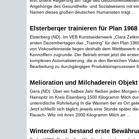
ehrt untere Regierung am Tage des Gesundheitswesens
Angehörige des Gesundhelts- und Sozialwesens mit eine
Namen dieses großen deutschen Humanisten trägt ...
Elsterberqer trainieren für Plan 1968
Elsterberg (ND). Im VEB Kunstseidenwerk „Clara Zetkin
ersten Dezembertagen das „Training" für den Plan 1968
von Viskosefeinseide liegen deshalb dem Wettbewerb s
Kennziffern zugrunde. Der Betrieb erntet jetzt die erste
komplexen Automatisierung, die in den Bereichen Visko
Bearbeitung zu durchgängigen Produktionsprozessen füh
Melioration und Milchaderein Objekt
Gera (ND). Über ein halbes Jahr fließen jeden Morgen
Hainspitz im Kreis Eisenberg 1500 Kilogramm Milch dur
unterirdische Rohrleitung In die Wannen der im Ort gel
Jetzt schließt sich täglich jeweils eine Stunde später 
Rausch- Witz mit ihren 2000 Kilogramm Milch an ...
Winterdienst bestand erste Bewähru