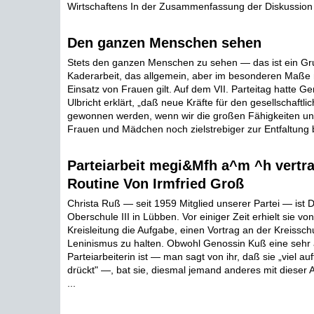
Wirtschaftens In der Zusammenfassung der Diskussion d
Den ganzen Menschen sehen
Stets den ganzen Menschen zu sehen — das ist ein Gr
Kaderarbeit, das allgemein, aber im besonderen Maße n
Einsatz von Frauen gilt. Auf dem VII. Parteitag hatte G
Ulbricht erklärt, „daß neue Kräfte für den gesellschaftlic
gewonnen werden, wenn wir die großen Fähigkeiten un
Frauen und Mädchen noch zielstrebiger zur Entfaltung b
Parteiarbeit megi&Mfh a^m ^h vertra
Routine Von Irmfried Groß
Christa Ruß — seit 1959 Mitglied unserer Partei — ist D
Oberschule III in Lübben. Vor einiger Zeit erhielt sie v
Kreisleitung die Aufgabe, einen Vortrag an der Kreissch
Leninismus zu halten. Obwohl Genossin Kuß eine sehr 
Parteiarbeiterin ist — man sagt von ihr, daß sie „viel auft
drückt" —, bat sie, diesmal jemand anderes mit dieser
...