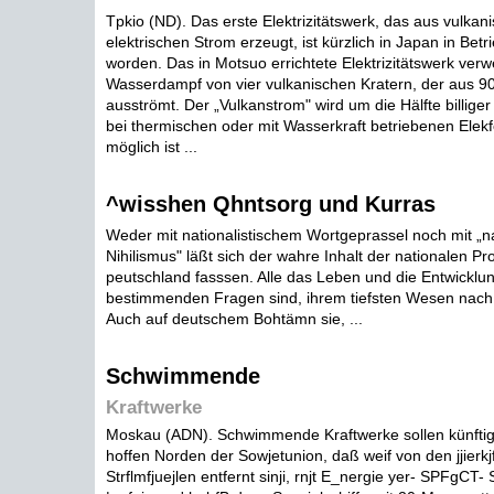
Tpkio (ND). Das erste Elektrizitätswerk, das aus vulkan
elektrischen Strom erzeugt, ist kürzlich in Japan in Be
worden. Das in Motsuo errichtete Elektrizitätswerk ver
Wasserdampf von vier vulkanischen Kratern, der aus 90
ausströmt. Der „Vulkanstrom" wird um die Hälfte billiger 
bei thermischen oder mit Wasserkraft betriebenen Elekf
möglich ist ...
^wisshen Qhntsorg und Kurras
Weder mit nationalistischem Wortgeprassel noch mit „n
Nihilismus" läßt sich der wahre Inhalt der nationalen Pr
peutschland fasssen. Alle das Leben und die Entwicklun
bestimmenden Fragen sind, ihrem tiefsten Wesen nach
Auch auf deutschem Bohtämn sie, ...
Schwimmende
Kraftwerke
Moskau (ADN). Schwimmende Kraftwerke sollen künfti
hoffen Norden der Sowjetunion, daß weif von den jjierkj
Strflmfjuejlen entfernt sinji, rnjt E_nergie yer- SPFgCT-