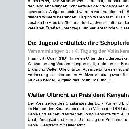
Berlin (ADN). Der Straßen Win-* terdienst, der nach d
den lang anhaltenden Schneefällen der vergangenen W
schwierige. Aufgabe gestellt worden war, hat die erst
diefced Winters bestanden. Täglich Waren fast 10 000 M
zusätzliche Arbeitskräfte aus der Landwirtschaft, auf d
vereisten Straßen unterwegs, um Verjjehrshinder» itlsse 
Die Jugend entfaltete ihre Schöpferk
Versammlungen zur 4. Tagung der Volkska
Frankfurt (Oder) (ND). In vielen Orten des Oderbezirk
Wochenanfang Versammlungen statt, in denen die Bürg
Erklärung Walter Ulbrichts zur Ausarbeitung einer sozial
Verfassung diskutierten. Im Erdölverarbeitungswerk Sc
Mücken berger, Mitglied des Politbüros und 1 ...
Walter Ulbricht an Präsident Kenyali
Der Vorsitzende des Staatsrates der DDR, Walter Ulbri
im Namen des Staatsrates und des Volkes der DDR das
Kenia und seinen Präsidenten Jpmo Kenyatta zum 4. J
Unabhängigkeit und zum 3. Jahrestag der Proklamierun
Kenia. Gespräch mit Delegation ...