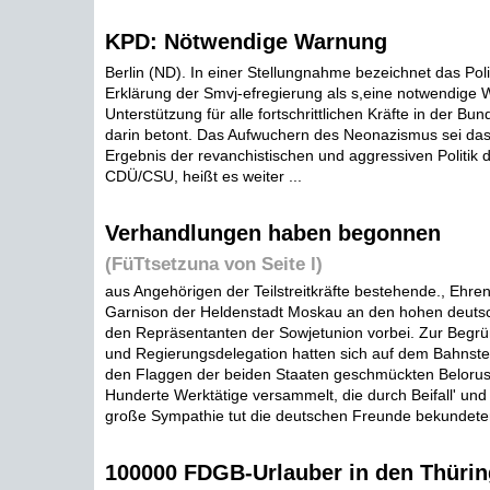
KPD: Nötwendige Warnung
Berlin (ND). In einer Stellungnahme bezeichnet das Pol
Erklärung der Smvj-efregierung als s,eine notwendige W
Unterstützung für alle fortschrittlichen Kräfte in der Bun
darin betont. Das Aufwuchern des Neonazismus sei das
Ergebnis der revanchistischen und aggressiven Politik 
CDÜ/CSU, heißt es weiter ...
Verhandlungen haben begonnen
(FüTtsetzuna von Seite l)
aus Angehörigen der Teilstreitkräfte bestehende., Ehre
Garnison der Heldenstadt Moskau an den hohen deuts
den Repräsentanten der Sowjetunion vorbei. Zur Begrü
und Regierungsdelegation hatten sich auf dem Bahnste
den Flaggen der beiden Staaten geschmückten Beloru
Hunderte Werktätige versammelt, die durch Beifall' und
große Sympathie tut die deutschen Freunde bekundeten
100000 FDGB-Urlauber in den Thürin