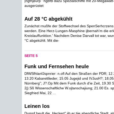
|ngfnjeurp ' hgbfB dazu Spezialschiffe mit 20-Megawatt
ausgerüstet
Auf 28 °C abgekühlt
Zunächst rnußfe der Stoffwechsel des SpenSerhcrzens 
werden. Eine Herz-Lungen-Masphine ijbernah'm die er
Kreislauffunktion.' Nachdem Denise Darvall tot war, wur
°C abgekühlt. Mit die-
SEITE 5
Funk und Fernsehen heule
DfWSfhlanfJspnrier: n.ofl Auf den Straßen der PDR; 12.
13.20 Kabarettlieder; 15.05 Jugejid und IVJusH?; 18,05
Nürnberg"; J?.Op Mit dem Funk durch d'ie Zeit, 19.30 S
2j).Sß Wissenschaftliche W.ojtanschajiung; 21.00 Es. sp
Siegfried Mai, 22 ...
Leinen los
Dumpf heult die „Heckert" ijb,er tjie abendliche Stadt, al