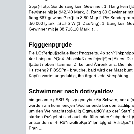
Sppr(-Totp: Sonderrang kein Gewinner, 1. Hang kein fj
Pewjnner nijt je &42,'40 Mark, 3. Rang 60 Gewinner mjt 
ftapg 687 gewinne? rr(}t ip 8.80 M.grlf- Pie Sonderprami
.50 000 tylark. „S aHS W (1, Z«eNng): 1, Bang kein Ge
Gewinner mit je 38 716,10 Mark, t ...
Flgggenpgrgde
Pie LQt?eripu§scliale liegt l^nggseits. 4p sch^'jinkpndpp S
4er Latsp an ^Qr'4- Abschluß des fejerl}^}er| Aktes: Di
f|attert neben Hammer, Zirkel und Ährenkranz. Die inte
i«t streng? Fi8SSPn= brauche, bald wird der Mast bunt
Käpt'n wartet ungeduldig, ihn ärgert jede Verspätung ...
Schwimmer nach öotivyaldov
nie gesamte pSSR-Spitzp qnd yber 6p Schwirn,mer ai(s
werden am komniencjen \Vochenende bei den traditip
um den Weihnachtspqkal iq GgttwaldQY ap der( Start" geii
starken i^u^gebot sind auch die führenden ^lubg der L)
entsenden u. 4- Rü^nweltreKprä" lpr'ftqlgnd IVtfiitJjes" (S
Fran ...