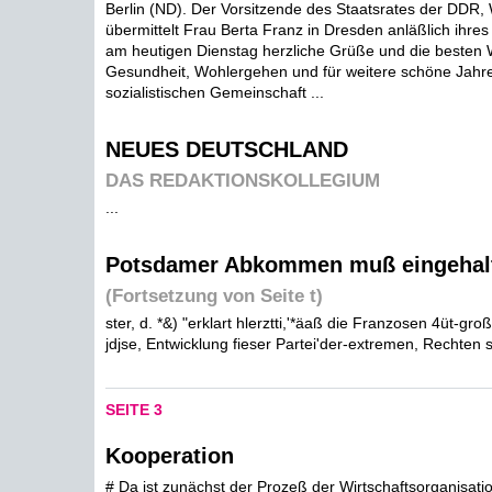
Berlin (ND). Der Vorsitzende des Staatsrates der DDR, W
übermittelt Frau Berta Franz in Dresden anläßlich ihre
am heutigen Dienstag herzliche Grüße und die besten 
Gesundheit, Wohlergehen und für weitere schöne Jahre
sozialistischen Gemeinschaft ...
NEUES DEUTSCHLAND
DAS REDAKTIONSKOLLEGIUM
...
Potsdamer Abkommen muß eingehal
(Fortsetzung von Seite t)
ster, d. *&) "erklart hlerztti,'*äaß die Franzosen 4üt-groß
jdjse, Entwicklung fieser Partei'der-extremen, Rechten 
SEITE 3
Kooperation
# Da ist zunächst der Prozeß der Wirtschaftsorganisatio