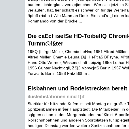
bunten Lichterglanz vers,c}ieuchen. Wer sich jetzt im St
verlaufen, hat, fier schafft es schwerlich für dje Wejterf
§pfoff rriahn.t: Alle Mann an Deck. Sie sind's. „Leinen lo
Kommando von der Brücke ...
Die caEcf iselSe HD-ToibellQ Chroni
Turnm@i§ter
195Q (ftlfrgd Müller, Chemie LeHnq 1951 Alfred Mülle
Alfred Müller, Chemie Leuna ]9§| HeFtia$ BFsyne. M^ö
Hans-Otto Werner, Wissenschaft Leipzig 1955 Lothar H
1956 Günter Nachtiggll, ZS|£ VprwcjrtS Berlin 1957 Wol
Yorwcirts Berlin 1958 Fritz Böhm ...
Eisbahnen und Rodelstrecken bereit
4usleihstationen sind f(if
Startklar für blitzende Kufen ist seit Montag ein großer T
Spritzeisbahnen in $er Hauptstadt. Die Mitarbeiter ' in 
sqfgten schon in den Morgenstunden auf Kleiri- 6.portfe
Rollschuhbahnen und anderen Sportplätzen für spiegel
heutigen Dienstag werden weitere Spritzeisbahnen fert