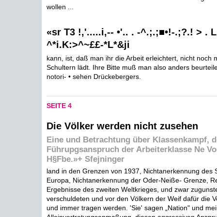
wollen ...
«sr T3 !,'.....i,-- •'.. . -^.;.;■•!-.;?.! > . 
^*i.K:>^~££-*L*&ji
kann, ist, daß man ihr die Arbeit erleichtert, nicht noch 
Schultern lädt. Ihre Bitte muß man also anders beurteile
notori- • sehen Drückebergers.
SEITE 4
Die Völker werden nicht zusehen
Eine und Betrachtung über Klassenkampf, 
Führupgsanspruch der Arbeiterklasse Ne Von
H§Fbe.»+ Sfejninger
land in den Grenzen von 1937, Nichtanerkennung des S
Europa, Nichtanerkennung der Oder-Neiße- Grenze, Re
Ergebnisse des zweiten Weltkrieges, und zwar zugunste
verschuldeten und vor den Völkern der Weif dafür die 
und immer tragen werden. 'Sie' sagen „Nation" und me