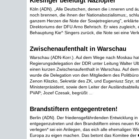
Kiesinger beleidigt Naziopfer
Köln (ADN). „Alle Deutschen, denen die i.nneren und
noch brennen, die ihnen der Nationalsozialismus;, sch
ganzem Herzen die Note der Sowjetregierung", erklärte
Direktoriums der DFU Arno Behrisch. Er wies zugleich, 
Behauptung Kie^ Singers zurück, die Note sei eine Verl
Zwischenaufenthalt in Warschau
Warschau (ADN-Korr.). Aul dem Wege nach Moskau hatt
Regierungsdelegation der DDR unter Leitung Walter Ul
einen kurzen Zwischenaufenthalt in Warschau. Auf de
wurde die Delegation von den Mitgliedern des Politbür
Zenon Kliszko, Sekretär des ZK, und Eugeniusz Szyr, st
Ministerpräsident, sowie dem Leiter der Ausländsabteil
PVAP; Jozef Czesak, begrüßt ...
Brandstiftern entgegentreten!
Berlin (ADN). Der friedensgefährdenden Entwicklung i
entgegenzutreten und den Brandstiftern eines neuen K
verlegen* sei ein Anliegen, das eich alle ehemaligen W
Europa zu eigen machen. Das betont das Komitee der 