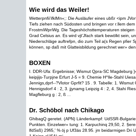
Wie wird das Weiler!
Wetterpnfii'ifklMn«;: Die Ausläufer eines ubßr <ipm JVo
Tiefs ziehen nach Südosten und bringen vor r.llem de
FrostmiWpriWg. Die Tageshöchsttemperaturen steigen d
Grad Celsius an. Es wird vjt'Jfach stark bewölkt sein, 
Niederschläge auftrefpn, dio zum Teil a(s Regen pfier S
können, sp daß mit Glatteisbildung gerechnet wer» den
BOXEN
I. DDR-Ufa: Ergebnisse; Wismut Qpra-SC Magdeburg }4 
keipjijs-Turpjne Erfurt J-5 = 9. Chemie H^lle-Stahl Uiesa 
Jennigs,dprf--?Vlotor Gprfit? 15 . 9. Tabelle: 1. Wismut 
Hennigsdorf 4 : 2, 3. jjynamg Leipzig 4 : 2, 4. Stahi Rie
Magfleburg g : 2, ß ...
Dr. Schöbol nach Chikago
GhibagQ geretet. (APN) Länderkampf: UdSSR-Bulgarie
Punkten. Einzelwer« tung: 1. Karpuchinq 29,50, 2. §ere
lfdSsß) 29fi5,' % öj p Uf3äs 28.95. jm beidarmigen Dri 