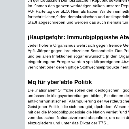
Jn qer Deutschen Demokratischen Republik bekennen wi
Im I^amen des ganzen werktätigen Volkes unserer Repub
VU- Parteitag der SEO; Niemals haben Wir den einheitli
fortschrittlichen,^ den demokratischen und antiimperial
Sta3t abgeschrieben und werden das auch niemals tun .
jHauptgefqhr: Immunbjplpgisshe Ab
Jeder höhere Organismus wehrt sich gegen fremde Ge
Apfi- Jiörper gegen ihre einzelnen Bestandteile. Das Prin
und pei allen Infektionen sogar erwünscht. |n den Orga
eingedrungene Erreger werden ypn körpereigenen 4b
vernichtet oder deren giftige Stoffwechselprodukte neutral
Mq für yber'ebte Politik
Die „nationalen" S^r^iche sollen den ideologischen ' god
umfassende iöiegsyorbereitungen bilden, ßie dienen de
antikqmrnünistischen ]VJampulierung der westdeutsch
Geist jener Politik, 'die sich neu gibt, dpch dem Wesen n
mit der die Monopblbpurgeoisie die Nation verriet "un
vom deutschen Nationaiverband abspaltete, um es iri 
einzugliedern und unter das Diktat der T7S ...