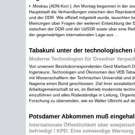
• .Moskau (ADN-Korr.). Am Montag begannen in der so
Hauptstadt die Verhandlungen zwischen den Repräsen
und der DDR. Wie offiziell mitgeteilt wurde, tauschten b
Meinungen über Fragen der weiteren Entwicklung der 
zwischen der DDR und der UdSSR sowie über eine Rei
der gegenwärtigen internationalen Lage aus ...
Tabakuni unter der technologischen
Moderne Technologien für Dresdner Verpa
Von unserem Bezirkskorrespondenten Gerd Marbach Dre
Ingenieure, Technologen und Ökonomen des VEB Taba
mit Wissenschaftlern der Technischen Universität und de
Nagema einen Bund geschlossen. Ziel ihrer sozialistisc
Arbeitsgemeinschaft ist es, im Betrieb modernste tech
einzuführen und alles Rüdeständige in Leitung, Organis
Forschung zu überwinden, wie es Walter Ulbricht auf der
Potsdamer Abkommen muß eingehal
Internationale Öffentlichkeit über sowjetis
befriedigt / KPD: Eine notwendige Warnung