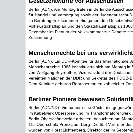
Gesetzentwurfe vor Ausschüssen
Berlin (ADN). Am Montag traten in Berlin die Ausschüsse
für Handel und Versorgung sowie der Jugendausschuß
zu Beratungen zusammen. Sie gaben den Gesetzentwü
Volkswirtschaftsplan und den Staatshaushaltsplan 1968
Dezember im Plenum der Volkskammer zur Debatte ste
Zustimmung ...
Menschenrechte bei uns verwirklicht
Berlin (ADN). Ein DDR-Komitee für das Internationale J
Menschenrechte 1968 konstituierte sich am Montag in Be
von Wolfgang Beyreuther, Vizepräsident der Deutschen 
Vereinten Nationen der DDR und Sekretär des FDGB-B
Dem Komitee gehören Repräsentanten zahlreicher Organ
Berliner Pioniere beweisen Solidaritä
Berlin (ADN/ND). Vietnamesische Gäste, die gegenwärti
im Kabelwerk Oberspree und im Transformatorenwerk „K
Berlin-Oberschöneweide arbeiten, besuchten am Monta
11.. Oberschule Prenzlauer Berg. Die fünf Vertreter de
wurden von Horst'Lichtenberg, Direktor der im Septem