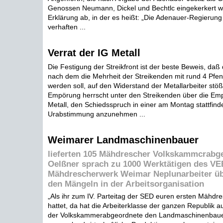
Genossen Neumann, Dickel und Bechtlc eingekerkert w
Erklärung ab, in der es heißt: „Die Adenauer-Regierung
verhaften ...
Verrat der IG Metall
Die Festigung der Streikfront ist der beste Beweis, daß
nach dem die Mehrheit der Streikenden mit rund 4 Pfen
werden soll, auf den Widerstand der Metallarbeiter stö
Empörung herrscht unter den Streikenden über die Emp
Metall, den Schiedsspruch in einer am Montag stattfin
Urabstimmung anzunehmen ...
Weimarer Landmaschinenbauer
lieferten 105 Mähdrescher Volkskammcrabg
Oelßner sprach zu 1000 Werktätigen des VE
Mähdrescherwerk Weimar Neplunarbeiter übe
den Mängeln in der Arbeitsorganisation
„Als ihr zum IV. Parteitag der SED euren ersten Mähdres
hattet, da hat die Arbeiterklasse der ganzen Republik auf
der Volkskammerabgeordnete den Landmaschinenbaue