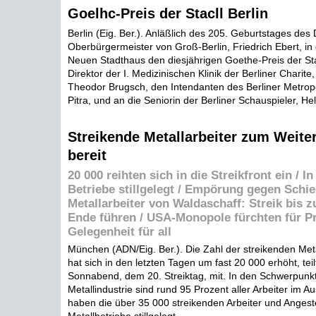
Goelhc-Preis der Stacll Berlin
Berlin (Eig. Ber.). Anläßlich des 205. Geburtstages des 
Oberbürgermeister von Groß-Berlin, Friedrich Ebert, in
Neuen Stadthaus den diesjährigen Goethe-Preis der Sta
Direktor der I. Medizinischen Klinik der Berliner Charite, 
Theodor Brugsch, den Intendanten des Berliner Metrop
Pitra, und an die Seniorin der Berliner Schauspieler, He
Streikende Metallarbeiter zum Weit
bereit
20 000 reihten sich in die Streikfront ein / I
Betriebe stillgelegt / Empörung gegen Schi
Metallarbeiter von Waldaschaff: Streik bis 
Ende führen / USA-Monopole fürchten für Pro
Gelegenheit für all
München (ADN/Eig. Ber.). Die Zahl der streikenden Meta
hat sich in den letzten Tagen um fast 20 000 erhöht, tei
Sonnabend, dem 20. Streiktag, mit. In den Schwerpunk
Metallindustrie sind rund 95 Prozent aller Arbeiter im A
haben die über 35 000 streikenden Arbeiter und Angeste