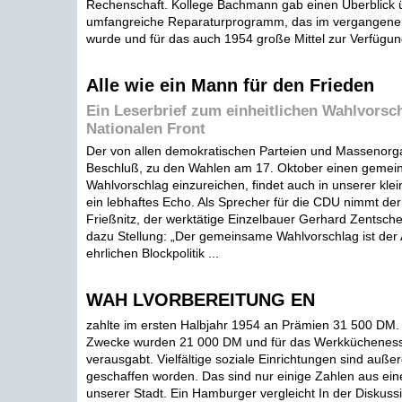
Rechenschaft. Kollege Bachmann gab einen Überblick 
umfangreiche Reparaturprogramm, das im vergangenen 
wurde und für das auch 1954 große Mittel zur Verfügung
Alle wie ein Mann für den Frieden
Ein Leserbrief zum einheitlichen Wahlvorsc
Nationalen Front
Der von allen demokratischen Parteien und Massenorg
Beschluß, zu den Wahlen am 17. Oktober einen geme
Wahlvorschlag einzureichen, findet auch in unserer kl
ein lebhaftes Echo. Als Sprecher für die CDU nimmt der
Frießnitz, der werktätige Einzelbauer Gerhard Zentsch
dazu Stellung: „Der gemeinsame Wahlvorschlag ist der 
ehrlichen Blockpolitik ...
WAH LVORBEREITUNG EN
zahlte im ersten Halbjahr 1954 an Prämien 31 500 DM. F
Zwecke wurden 21 000 DM und für das Werkküchenes
verausgabt. Vielfältige soziale Einrichtungen sind auß
geschaffen worden. Das sind nur einige Zahlen aus ein
unserer Stadt. Ein Hamburger vergleicht In der Diskuss