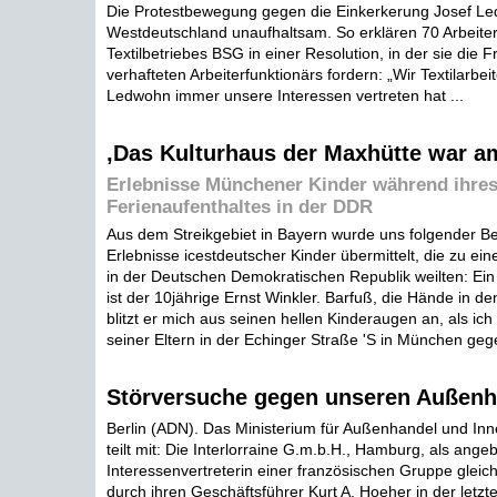
Die Protestbewegung gegen die Einkerkerung Josef Le
Westdeutschland unaufhaltsam. So erklären 70 Arbeite
Textilbetriebes BSG in einer Resolution, in der sie die 
verhafteten Arbeiterfunktionärs fordern: „Wir Textilarbe
Ledwohn immer unsere Interessen vertreten hat ...
,Das Kulturhaus der Maxhütte war a
Erlebnisse Münchener Kinder während ihre
Ferienaufenthaltes in der DDR
Aus dem Streikgebiet in Bayern wurde uns folgender Ber
Erlebnisse icestdeutscher Kinder übermittelt, die zu ei
in der Deutschen Demokratischen Republik weilten: Ein
ist der 10jährige Ernst Winkler. Barfuß, die Hände in d
blitzt er mich aus seinen hellen Kinderaugen an, als ic
seiner Eltern in der Echinger Straße 'S in München geg
Störversuche gegen unseren Außenh
Berlin (ADN). Das Ministerium für Außenhandel und In
teilt mit: Die Interlorraine G.m.b.H., Hamburg, als angeb
Interessenvertreterin einer französischen Gruppe glei
durch ihren Geschäftsführer Kurt A. Hoeher in der letzte