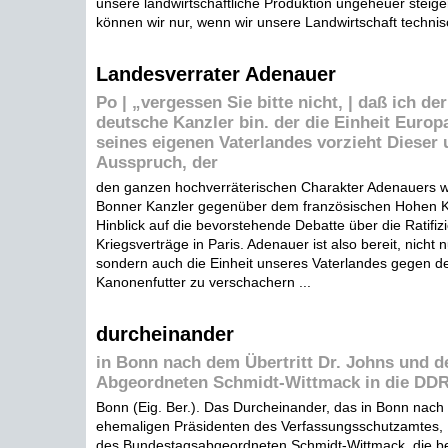
unsere landwirtschaftliche Produktion ungeheuer steige
können wir nur, wenn wir unsere Landwirtschaft technis
Landesverrater Adenauer
Po | „vergessen Sie bitte nicht, | daß ich der
deutsche Kanzler bin. der die Einheit Europ
seines eigenen Vaterlandes vorzieht Dieser
Ausspruch, der
den ganzen hochverräterischen Charakter Adenauers wid
Bonner Kanzler gegenüber dem französischen Hohen 
Hinblick auf die bevorstehende Debatte über die Ratifiz
Kriegsverträge in Paris. Adenauer ist also bereit, nicht 
sondern auch die Einheit unseres Vaterlandes gegen d
Kanonenfutter zu verschachern ...
durcheinander
in Bonn nach dem Übertritt Dr. Johns und d
Abgeordneten Schmidt-Wittmack in die DD
Bonn (Eig. Ber.). Das Durcheinander, das in Bonn nach 
ehemaligen Präsidenten des Verfassungsschutzamtes, D
des Bundestagsabgeordneten Schmidt-Wittmack, die b