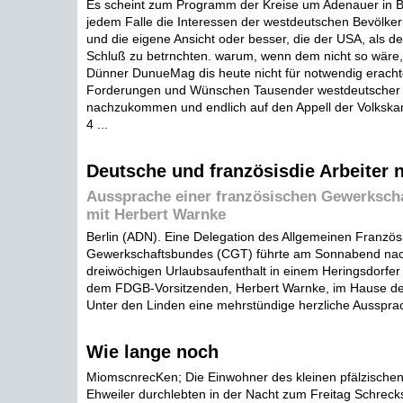
Es scheint zum Programm der Kreise um Adenauer in B
jedem Falle die Interessen der westdeutschen Bevölker
und die eigene Ansicht oder besser, die der USA, als de
Schluß zu betrnchten. warum, wenn dem nicht so wäre, i
Dünner DunueMag dis heute nicht für notwendig eracht
Forderungen und Wünschen Tausender westdeutsche
nachzukommen und endlich auf den Appell der Volks
4 ...
Deutsche und französisdie Arbeiter
Aussprache einer französischen Gewerkscha
mit Herbert Warnke
Berlin (ADN). Eine Delegation des Allgemeinen Französ
Gewerkschaftsbundes (CGT) führte am Sonnabend na
dreiwöchigen Urlaubsaufenthalt in einem Heringsdorfe
dem FDGB-Vorsitzenden, Herbert Warnke, im Hause d
Unter den Linden eine mehrstündige herzliche Aussprac
Wie lange noch
MiomscnrecKen; Die Einwohner des kleinen pfälzische
Ehweiler durchlebten in der Nacht zum Freitag Schrec