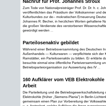
Nachruf für Prof. Johannes Stroux
Zum Tode von Nationalpreisträger Prof. Dr. Dr. h. c. J
veröffentlichten das Präsidium der Volkskammer und de
Kulturbundes zur de-- mokratischen Erneuerung Deutsch
Johannes R. Becher, in herzlichen Worten gehaltene Na
die großen Verdienste des verstorbenen Wissenschaftle
gewürdigt werden ...
Parteilosenaktiv gebildet
Während einer Betriebsversammlung des Deutschen In
Außenhandels — Kulturwaren — verpflichtete sich der K
Ramstätter, ein Parteilosenaktiv zu bilden. Er erklärte da
besuchte einmal eine öffentliche Parteiversammlung un
Betriebsparteiorganisation zur Auswertung des IV ...
160 Aufklärer vom VEB Elektrokohle 
Arbeit
Die Parteileitung und die Betriebsgewerkschaftsleitung
Elektrokohle (früher „Siemens-Plania") in Berlin-Lichten
gemeinsam einen Plan zur Vorbereitung der Volkswahl
u. a. festgelegt, welche Aufklärer die ihnen zugewiese