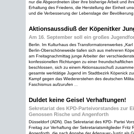
nur die Abgeordneten über ihre bisherige Arbeit und ih
Erhaltung des Friedens, die Herstellung der Einheit un
und die Verbesserung der Lebenslage der Bevölkerung b
Aktionsaussdiuß der Köpenitker Jun
Am 16. September soll ein großes Jugendfo
Berlin. Im Kulturhaus des Transformatorenwerkes „Karl 
Berlin-Oberschöneweide tiafen sich aus mehreren Köpe
am Freitagnachmittag junge Arbeiter der verschiedenste
konfessionellen Richtungen zu einer freundschaftlichen
beschlossen, sich zu einem Aktionsausschuß zusamme
gesamte werktätige Jugend im Stadtbezirk Köpenick z
Kampf gegen das Wiedererstehen des deutschen Milita
Faschismus aufzurufen ...
Duldet keine Geisel Verhaftungen!
Sekretariat des KPD-Parteivorstandes zur E
Genossen Rische und Angenforth
Düsseldorf (ADN). Das Sekretariat des KPD- Partei Vo
Freitag zur Verhaftung der Sekretariatsmitglieder Fritz
Angenforth, die nach Angabe der Adenauer-Justiz als Ge