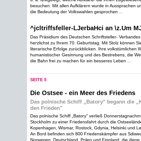
besuchen. Mit allen Aufklärern wurde in Aussprachen 
die Bedeutung der Volkswahlen gesprochen ...
^jcltriffsfeller-LJerbaHci an \z.Um M
Das Präsidium des Deutschen Schriftsteller- Verbande
herzlichst zu Ihrem 70. Geburtstag. Mit Stolz können Si
literarische Erfolge zurückblicken. Ihre volkstümlichen
humanistischer Gesinnung und des Bestrebens, die We
die Bahn frei zu machen für ein besseres Leben ...
SEITE 5
Die Ostsee - ein Meer des Friedens
Das polnische Schiff „Batory" begann die „K
den Frieden"
Das polnische Schiff „Batory" verließ Donnerstagnachm
Stockholm zu einer Friedensfahrt durch die Ostseelände
Kopenhagen, Wismar, Rostock, Gdynia, Helsinki und Le
An Bord befinden sich 800 Friedenskämpfer aus Sdiw
Norwegen, Deutschland, Polen und Finnland, die diese 