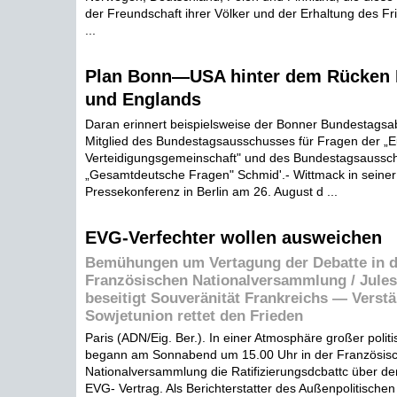
der Freundschaft ihrer Völker und der Erhaltung des 
...
Plan Bonn—USA hinter dem Rücken 
und Englands
Daran erinnert beispielsweise der Bonner Bundestags
Mitglied des Bundestagsausschusses für Fragen der „
Verteidigungsgemeinschaft" und des Bundestagsaussch
„Gesamtdeutsche Fragen" Schmid'.- Wittmack in seiner 
Pressekonferenz in Berlin am 26. August d ...
EVG-Verfechter wollen ausweichen
Bemühungen um Vertagung der Debatte in d
Französischen Nationalversammlung / Jule
beseitigt Souveränität Frankreichs — Verst
Sowjetunion rettet den Frieden
Paris (ADN/Eig. Ber.). In einer Atmosphäre großer poli
begann am Sonnabend um 15.00 Uhr in der Französis
Nationalversammlung die Ratifizierungsdcbattc über d
EVG- Vertrag. Als Berichterstatter des Außenpolitische