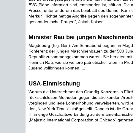
EVG-Pläne informiert sind, entstanden ist, hält an. Die
Presse, unter anderem das Leibblatt des Bonner Kanzle
Merkur", richtet heftige Angriffe gegen den sogenannten
gesamtdeutsche Fragen", Jakob Kaiser ...
Minister Rau bei jungen Maschinenb
Magdeburg (Eig. Ber.). Am Sonnabend begann in Magde
Konferenz der jungen Maschinenbauer, zu der 500 Jung
Republik zusammengekommen waren. Sie berieten mit i
Heinrich Rau, wie sie weitere patriotische Taten im Pro
Jugend vollbringen können. ...
USA-Einmischung
Warum die Unternehmer des Grundig-Konzerns in Fürt
rücksichtslosen Methoden gegen die streikenden Arbei
vorgingen und jede Lohnerhöhung verweigerten, wird jet
der „New York Times" bloßgestellt. Danach ist die Grun
H. in enge Geschäftsverbindung zu dem amerikanisch
„Majestic International Corporation of Chicago" getreten 