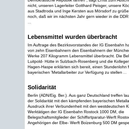
Demokratische Republik fahren", sagt Ernst zum Abschi
nicht, unseren Lagerleiter Gotthard Peisger, unsere Köc
aus Stadtroda und Inge Kersten aus Mörsdorf zu grüße
noch, daß wir im nächsten Jahr gern wieder in die D
...
Lebensmittel wurden überbracht
Im Auftrage des Bezirksvorstandes der IG Eisenbahn ha
von zehn Eisenbahnern den Eisenbahnern der Münche
Werke 207 Kilogramm Lebensmittel überbracht. Die Bel
Luitpold- Hütte in Sulzbach-Rosenberg und die Kolleg
Hagen-Haspe erklärten sich bereit, einen Stundenlohn f
bayerischen 'Metallarbeiter zur Verfügung zu stellen ...
Solidarität
Berlin (ADN/Eig. Ber.). Aus ganz Deutschland treffen l
der Solidarität mit den kämpfenden bayerischen Metallai
Ausdruck ihrer Verbundenheit mit den westdeutschen K
Werktätigen der IG Eisenbahn Rostock 1000 DM, die
Belegschaftsmitglieder der Schiffsrtparatur-Werft Rost
Angehörigen der Elbe- Werft Boizenburg 500 DM gespen