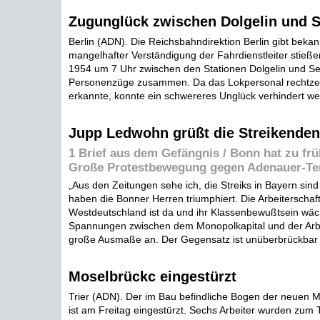
Zugunglück zwischen Dolgelin und 
Berlin (ADN). Die Reichsbahndirektion Berlin gibt bekann
mangelhafter Verständigung der Fahrdienstleiter stieß
1954 um 7 Uhr zwischen den Stationen Dolgelin und S
Personenzüge zusammen. Da das Lokpersonal rechtzeit
erkannte, konnte ein schwereres Unglück verhindert wer
Jupp Ledwohn grüßt die Streikenden
1 Brief aus dem Gefängnis / Bonn hat zu frü
Große Protestbewegung gegen Adenauer-Te
„Aus den Zeitungen sehe ich, die Streiks in Bayern sind
haben die Bonner Herren triumphiert. Die Arbeiterschaft
Westdeutschland ist da und ihr Klassenbewußtsein wäch
Spannungen zwischen dem Monopolkapital und der Arb
große Ausmaße an. Der Gegensatz ist unüberbrückbar .
Moselbrückc eingestürzt
Trier (ADN). Der im Bau befindliche Bogen der neuen Mo
ist am Freitag eingestürzt. Sechs Arbeiter wurden zum Te