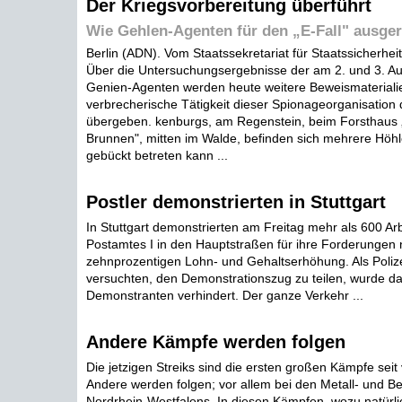
Der Kriegsvorbereitung überführt
Wie Gehlen-Agenten für den „E-Fall" ausge
Berlin (ADN). Vom Staatssekretariat für Staatssicherheit 
Über die Untersuchungsergebnisse der am 2. und 3. Au
Genien-Agenten werden heute weitere Beweismaterialie
verbrecherische Tätigkeit dieser Spionageorganisation d
übergeben. kenburgs, am Regenstein, beim Forsthaus 
Brunnen", mitten im Walde, befinden sich mehrere Höhle
gebückt betreten kann ...
Postler demonstrierten in Stuttgart
In Stuttgart demonstrierten am Freitag mehr als 600 Arb
Postamtes I in den Hauptstraßen für ihre Forderungen 
zehnprozentigen Lohn- und Gehaltserhöhung. Als Poli
versuchten, den Demonstrationszug zu teilen, wurde d
Demonstranten verhindert. Der ganze Verkehr ...
Andere Kämpfe werden folgen
Die jetzigen Streiks sind die ersten großen Kämpfe seit 
Andere werden folgen; vor allem bei den Metall- und Be
Nordrhein-Westfalens. In diesen Kämpfen, wozu natürli