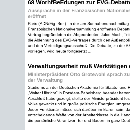
68 WorhfBeEdungen zur EVG-Debatt
Aussprache in der Französischen National
eröffnet
Paris (ADN/Eig. Ber.). In der am Sonnabendnachmittag 
Französischen Nationalversammlung eröffneten Debat
Vertrag begründeten die Abgeordneten Jules Moch, Tri
die Ablehnung des EVG-Vertrages durch den Außenpoli
und den Verteidigungsausschuß. Die Debatte, zu der 
vorliegen, wird heute fortgesetzt ...
Verwaltungsarbeit muß Werktätigen 
Ministerpräsident Otto Grotewohl sprach zu
der Verwaltung
Studiums an der Deutschen Akademie für Staats- und 
„Walter Ulbricht" in Potsdam-Babelsberg beendet hatten
Abschluß habe gezeigt, stellte der Ministerpräsident fes
Volke geweckt und in große politische Energien umges
Jeder Funktionär müsse sich darüber im klaren sein, d
entscheidende Waffe von der Arbeiterklasse in die Han
die persönliche Verantwor- ter und Bauern in ganz Deut