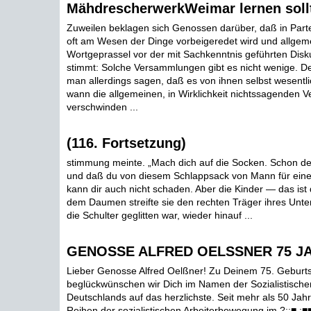
MähdrescherwerkWeimar lernen soll
Zuweilen beklagen sich Genossen darüber, daß in Par
oft am Wesen der Dinge vorbeigeredet wird und allgeme
Wortgeprassel vor der mit Sachkenntnis geführten Disk
stimmt: Solche Versammlungen gibt es nicht wenige. De
man allerdings sagen, daß es von ihnen selbst wesentli
wann die allgemeinen, in Wirklichkeit nichtssagenden
verschwinden ...
(116. Fortsetzung)
stimmung meinte. „Mach dich auf die Socken. Schon d
und daß du von diesem Schlappsack von Mann für eine
kann dir auch nicht schaden. Aber die Kinder — das ist 
dem Daumen streifte sie den rechten Träger ihres Unter
die Schulter geglitten war, wieder hinauf ...
GENOSSE ALFRED OELSSNER 75 J
Lieber Genosse Alfred Oelßner! Zu Deinem 75. Geburt
beglückwünschen wir Dich im Namen der Sozialistischen
Deutschlands auf das herzlichste. Seit mehr als 50 Jah
Reihen der sozialistischen Arbeiterbewegung im ?;:■ ;■