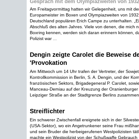
Gespräch mit dem Olympiazweiten von 1932
Am Freitagvormittag hatten wir Gelegenheit, uns mit d
Europameister im Boxen und Olympiazweiten von 1932
Deutschland populären Erich Campe zu unterhalten. „Ei
Abschluß des alten Jahres. Viele von denen, die mich
Boxring kennen, werden sich daran erinnern können, da
Polizist war ...
Dengin zeigte Carolet die Beweise d
'Provokation
Am Mittwoch um 14 Uhr trafen der Vertreter, der Sowje
Kontrollkommission in Berlin, S. A. Dengin, und der K
französischen Sektors, Brigadegeneral P. Carolet, sowi
Manceau-Demiau auf der Kreuzung der Oranienburger
Leipziger Straße an der Stadtgrenze Berlins zusammen 
Streiflichter
Ein schwerer Zwischenfall ereignete sich in der Silveste
(USA-Sektor), wo ein Angetrunkener seine Frau mißhande
und sein Bruder die herbeigerufenen Westpolizisten tätli
machte ein Westpolizist von der Schußwaffe Gebrauch 