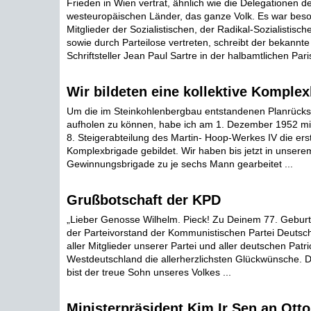
Frieden in Wien vertrat, ähnlich wie die Delegationen d
westeuropäischen Länder, das ganze Volk. Es war bes
Mitglieder der Sozialistischen, der Radikal-Sozialistisc
sowie durch Parteilose vertreten, schreibt der bekannte
Schriftsteller Jean Paul Sartre in der halbamtlichen Pari
Wir bildeten eine kollektive Komple
Um die im Steinkohlenbergbau entstandenen Planrücks
aufholen zu können, habe ich am 1. Dezember 1952 mi
8. Steigerabteilung des Martin- Hoop-Werkes IV die erst
Komplexbrigade gebildet. Wir haben bis jetzt in unsere
Gewinnungsbrigade zu je sechs Mann gearbeitet ...
Grußbotschaft der KPD
„Lieber Genosse Wilhelm. Pieck! Zu Deinem 77. Geburts
der Parteivorstand der Kommunistischen Partei Deuts
aller Mitglieder unserer Partei und aller deutschen Patri
Westdeutschland die allerherzlichsten Glückwünsche. 
bist der treue Sohn unseres Volkes ...
Ministerpräsident Kim Ir Sen an Ott