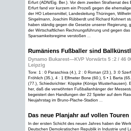
Erfurt (ADN/Eig. Ber.). Vor dem zweiten Strafsenat des 
Erfurt fand vor kurzem ein Prozeß gegen die ehemalige
der HO Lebensmittel, Landesleitung Thüringen, Wilhelm 
Singelmann, Joachim Rübberdt und Richard Kohnert sta
haben ständig gegen die Gesetze unserer Regierung, g
der Wirtschaftlichen Rechnungsführung und gegen das
Sparsamkeitsregime verstoßen ...
Rumäniens Fußballer sind Ballkünstl
Dynamo Bukarest—KVP Vorwärts 5 :2 / 46 0
Leipzig
Tore: 1 : 0 Paraschiva (4.), 2 : 0 Roman (23.), 3 :0 Szerf
Fröhlich (35.), 4 : 1 Elfmeter Bone (60.), 5 • 1 Barta (65.
(77.), Schiedsrichter: Köppke (Königs Wusterhausen). E
her, daß die verwöhnten Fußballanhänger der Messesta
begeistert den Handlungen der 22 Spieler auf dem Ras
Neujahrstag im Bruno-Plache-Stadion ...
Das neue Planjahr auf vollen Toure
In der ersten Schicht des neuen Jahres haben die Werk
Deutschen Demokratischen Republik in Industrie und La