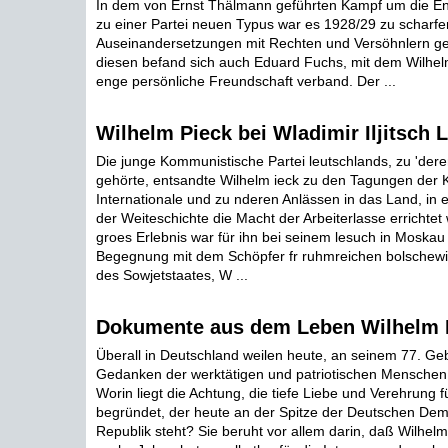
In dem von Ernst Thälmann geführten Kampf um die En
zu einer Partei neuen Typus war es 1928/29 zu scharfe
Auseinandersetzungen mit Rechten und Versöhnlern 
diesen befand sich auch Eduard Fuchs, mit dem Wilhelm
enge persönliche Freundschaft verband. Der ...
Wilhelm Pieck bei Wladimir Iljitsch 
Die junge Kommunistische Partei leutschlands, zu 'der
gehörte, entsandte Wilhelm ieck zu den Tagungen der
Internationale und zu nderen Anlässen in das Land, in
der Weiteschichte die Macht der Arbeiterlasse errichtet
groes Erlebnis war für ihn bei seinem lesuch in Moskau
Begegnung mit dem Schöpfer fr ruhmreichen bolschewis
des Sowjetstaates, W ...
Dokumente aus dem Leben Wilhelm 
Überall in Deutschland weilen heute, an seinem 77. Geb
Gedanken der werktätigen und patriotischen Menschen 
Worin liegt die Achtung, die tiefe Liebe und Verehrung 
begründet, der heute an der Spitze der Deutschen Dem
Republik steht? Sie beruht vor allem darin, daß Wilhel