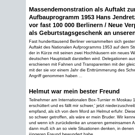
Massendemonstration als Auftakt z
Aufbauprogramm 1953 Hans Jendret
vor fast 100 000 Berlinern / Neue Ve
als Geburtstagsgeschenk an unseren
Fast hunderttausend Berliner versammelten sich gest
Auftakt des Nationalen Aufprogramms 1953 auf dem Str
der in Kürze mit seinen zwei Hochhäusern ein neues W
deutschen Hauptstadt darstellen wird. Delegationen au
erschienen mit Fahnen und Transparenten mit der glei
mit der sie vor einem Jahr die Enttrümmerung des Schw
Angriff genommen haben ...
Helmut war mein bester Freund
Teilnehmer am Internationalen Box-Turnier m Moskau 1
erschüttert und es fällt mir schwer,' jetzt niederzuschre
empfand, als ich von dem Mord an Helmut erfuhr. Diese
so schwer getroffen, als wäre er mein Bruder. Wir kenn
und wenn ich zurückdenke an unseren gemeinsamen An
dann muß ich an so viele Situationen denken, in denen
jüngeren Freund bewundert habe ...