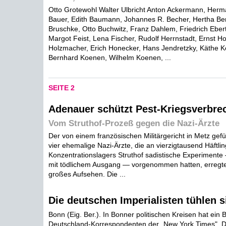
Otto Grotewohl Walter Ulbricht Anton Ackermann, Her
Bauer, Edith Baumann, Johannes R. Becher, Hertha B
Bruschke, Otto Buchwitz, Franz Dahlem, Friedrich Eber
Margot Feist, Lena Fischer, Rudolf Herrnstadt, Ernst 
Holzmacher, Erich Honecker, Hans Jendretzky, Käthe Ke
Bernhard Koenen, Wilhelm Koenen, ...
SEITE 2
Adenauer schützt Pest-Kriegsverbre
Vom Struthof-Prozeß gegen die Nazi-Ärzte
Der von einem französischen Militärgericht in Metz ge
vier ehemalige Nazi-Ärzte, die an vierzigtausend Häftli
Konzentrationslagers Struthof sadistische Experimente
mit tödlichem Ausgang — vorgenommen hatten, erregte
großes Aufsehen. Die ...
Die deutschen Imperialisten tühlen s
Bonn (Eig. Ber.). In Bonner politischen Kreisen hat ein 
Deutschland-Korrespondenten der „New York Times", D