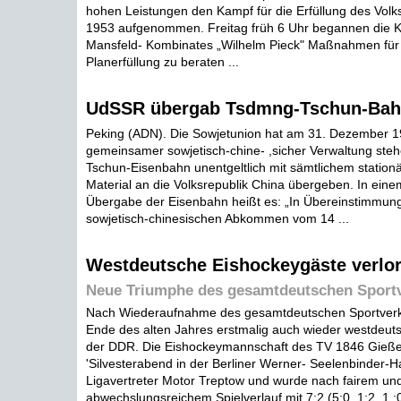
hohen Leistungen den Kampf für die Erfüllung des Volk
1953 aufgenommen. Freitag früh 6 Uhr begannen die 
Mansfeld- Kombinates „Wilhelm Pieck" Maßnahmen für e
Planerfüllung zu beraten ...
UdSSR übergab Tsdmng-Tschun-Bah
Peking (ADN). Die Sowjetunion hat am 31. Dezember 19
gemeinsamer sowjetisch-chine- ,sicher Verwaltung ste
Tschun-Eisenbahn unentgeltlich mit sämtlichem stationä
Material an die Volksrepublik China übergeben. In ei
Übergabe der Eisenbahn heißt es: „In Übereinstimmun
sowjetisch-chinesischen Abkommen vom 14 ...
Westdeutsche Eishockeygäste verlore
Neue Triumphe des gesamtdeutschen Sport
Nach Wiederaufnahme des gesamtdeutschen Sportverk
Ende des alten Jahres erstmalig auch wieder westdeutsc
der DDR. Die Eishockeymannschaft des TV 1846 Gieße
'Silvesterabend in der Berliner Werner- Seelenbinder-Ha
Ligavertreter Motor Treptow und wurde nach fairem un
abwechslungsreichem Spielverlauf mit 7:2 (5:0, 1:2, 1 :