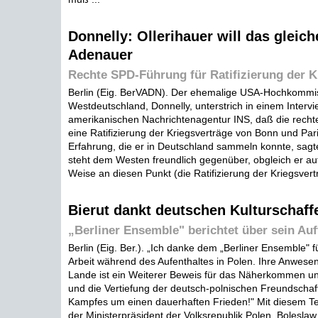
Donnelly: Ollerihauer will das gleich
Adenauer
Rechte SPD-Führung für Ratifizierung der K
Berlin (Eig. BerVADN). Der ehemalige USA-Hochkommis
Westdeutschland, Donnelly, unterstrich in einem Intervi
amerikanischen Nachrichtenagentur INS, daß die rech
eine Ratifizierung der Kriegsverträge von Bonn und Paris
Erfahrung, die er in Deutschland sammeln konnte, sagt
steht dem Westen freundlich gegenüber, obgleich er au
Weise an diesen Punkt (die Ratifizierung der Kriegsvertr
Bierut dankt deutschen Kulturschaf
„Berliner Ensemble" berichtet über sein Auf
Berlin (Eig. Ber.). „Ich danke dem „Berliner Ensemble" f
Arbeit während des Aufenthaltes in Polen. Ihre Anwese
Lande ist ein Weiterer Beweis für das Näherkommen un
und die Vertiefung der deutsch-polnischen Freundschaf
Kampfes um einen dauerhaften Frieden!" Mit diesem T
der Ministerpräsident der Volksrepublik Polen, Boleslaw 