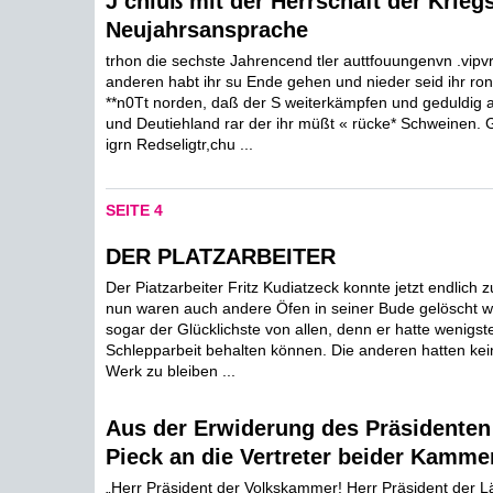
J chluß mit der Herrschaft der Krieg
Neujahrsansprache
trhon die sechste Jahrencend tler auttfouungenvn .vipvri
anderen habt ihr su Ende gehen und nieder seid ihr ron 
**n0Tt norden, daß der S weiterkämpfen und geduldig al
und Deutiehland rar der ihr müßt « rücke* Schweinen. Gö
igrn Redseligtr,chu ...
SEITE 4
DER PLATZARBEITER
Der Piatzarbeiter Fritz Kudiatzeck konnte jetzt endlich 
nun waren auch andere Öfen in seiner Bude gelöscht w
sogar der Glücklichste von allen, denn er hatte wenigs
Schlepparbeit behalten können. Die anderen hatten kei
Werk zu bleiben ...
Aus der Erwiderung des Präsidenten
Pieck an die Vertreter beider Kamme
„Herr Präsident der Volkskammer! Herr Präsident der