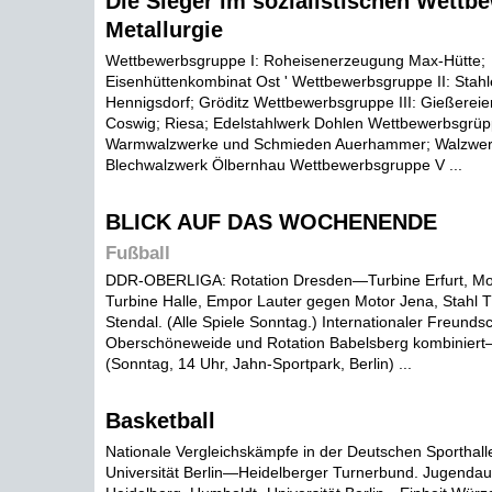
Die Sieger im sozialistischen Wettb
Metallurgie
Wettbewerbsgruppe I: Roheisenerzeugung Max-Hütte;
Eisenhüttenkombinat Ost ' Wettbewerbsgruppe II: Stah
Hennigsdorf; Gröditz Wettbewerbsgruppe III: Gießerei
Coswig; Riesa; Edelstahlwerk Dohlen Wettbewerbsgrüp
Warmwalzwerke und Schmieden Auerhammer; Walzwer
Blechwalzwerk Ölbernhau Wettbewerbsgruppe V ...
BLICK AUF DAS WOCHENENDE
Fußball
DDR-OBERLIGA: Rotation Dresden—Turbine Erfurt, Mo
Turbine Halle, Empor Lauter gegen Motor Jena, Stahl 
Stendal. (Alle Spiele Sonntag.) Internationaler Freund
Oberschöneweide und Rotation Babelsberg kombinier
(Sonntag, 14 Uhr, Jahn-Sportpark, Berlin) ...
Basketball
Nationale Vergleichskämpfe in der Deutschen Sporthalle
Universität Berlin—Heidelberger Turnerbund. Jugenda