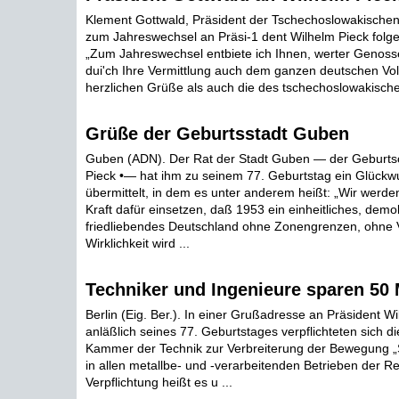
Klement Gottwald, Präsident der Tschechoslowakischen
zum Jahreswechsel an Präsi-1 dent Wilhelm Pieck fol
„Zum Jahreswechsel entbiete ich Ihnen, werter Genoss
dui'ch Ihre Vermittlung auch dem ganzen deutschen Vo
herzlichen Grüße als auch die des tschechoslowakischen
Grüße der Geburtsstadt Guben
Guben (ADN). Der Rat der Stadt Guben — der Geburtso
Pieck •— hat ihm zu seinem 77. Geburtstag ein Glück
übermittelt, in dem es unter anderem heißt: „Wir werd
Kraft dafür einsetzen, daß 1953 ein einheitliches, demo
friedliebendes Deutschland ohne Zonengrenzen, ohne 
Wirklichkeit wird ...
Techniker und Ingenieure sparen 50 M
Berlin (Eig. Ber.). In einer Grußadresse an Präsident W
anläßlich seines 77. Geburtstages verpflichteten sich di
Kammer der Technik zur Verbreiterung der Bewegung 
in allen metallbe- und -verarbeitenden Betrieben der Re
Verpflichtung heißt es u ...