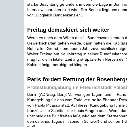
starke Beachtung gefunden, in dem die Lage in Bonn n
Interview charakterisiert wird. Der Bericht liegt uns nu
vor. „Obgleich Bundeskanzler ...
Freitag demaskiert sich weiter
Wenn es nach dem Willen des 1. Bundesvorsitzenden 
Gewerkschaften gehen würde, dann hätten die Kapitali
Ruhr allen Grund, dem neuen Jahr zuversichtlich ent
Walter Freitag am Neujahrstag in seiner Rundfunkansp
mag für die in letzter Zeit arg strapazierten Nerven der
Kohlenkönige beruhigend klingen ...
Paris fordert Rettung der Rosenberg
Protestkundgebung im Friedrichstadt-Palast
Berlin (ADN/Eig. Ber.). Vor wenigen Tagen fand in Paris
Kundgebung für das zum Tode verurteilte Ehepaar Rose
von Pablo Picasso statt. Auf dieser Kundgebung führte 
französische Schriftsteller Louis Aragon aus: „Wenn da
unschuldiges Blut fließen läßt, wird auf dem Sternenban
den es eines Tages mit seinem Schweiß und seinen T
muß ...