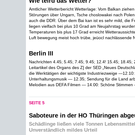
Wie teird das Wetter?
Amtlicher Wetterbericht Wetterlage: Vom Balkan ziehen 
Störungen über Ungarn, Tsche choslowakei nach Polen 
auch die DDR. Über dem Bai kan ist es sehr mild, die 
liegen vielfach bei plus 10 Grad am Neujahrstag wurde
Temperaturen bis plus 17 Grad erreicht Wetteraussicht
Luft bewegung meist hoch trübe, jeüocl nachlässende N
Berlin III
Nachrichten 4.45; 5.45; 7.45; 9.45; 12.4! 15.45; 18.45; 
Leitartikel des Organs des Z] der SED „Neues Deutsch
die Werktätigen der wichtigste Industriezweige —12.10:
Unterhaltungsmusik — 12.35; Sendung für die Land arb
Melodien aus DEFA Filmen — 14.00: Schöne Stimmen - 
SEITE 5
Saboteure in der HO Thüringen abgeu
Schädlinge ließen viele Tonnen Lebensmittel
Unverständlich mildes Urteil