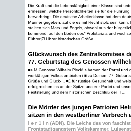
Die Kraft und die Lebensfähigkeit einer Klasse sind un
ermessen, welche Persönlichkeiten sie für die Führung 
hervorbringt. Die deutsche Arbeiterklasse hat dem deu
Männer gegeben, auf die es mit Recht stolz sein kann. 
stellten sich Marx und Engels, obwohl aus der bürgerli
kommend, auf den Boden des* Proletariats und wuchsen
FührerjZU ihrer historischen Größe ...
Glückwunsch des Zentralkomitees d
77. Geburtstag des Genossen Wilhel
■>.M Genosse Wilhelm Pieck! s Aamen der Partei und 
werktätigen Volkes entbieten i ■ zu Deinem 77. Geburtst
Grüße und Glück- .. ■£ für rüstige Gesundheit und weit
erfolgreichen ins an der Spitze unserer Partei und unser
Feststellung und dem historischen Beschluß der II ...
Die Mörder des jungen Patrioten Hel
sitzen in den westberliner Verbrech 
I e r 1 i n (ADN). Die Leiche des von faschis
Frontstadtgangstern Volkskammer, Luisenst