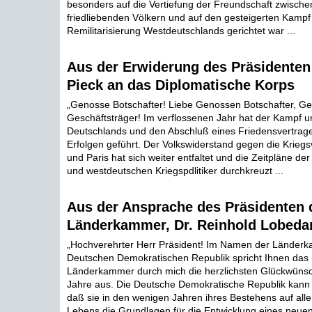
besonders auf die Vertiefung der Freundschaft zwischen
friedliebenden Völkern und auf den gesteigerten Kampf
Remilitarisierung Westdeutschlands gerichtet war ...
Aus der Erwiderung des Präsidenten
Pieck an das Diplomatische Korps
„Genosse Botschafter! Liebe Genossen Botschafter, G
Geschäftsträger! Im verflossenen Jahr hat der Kampf u
Deutschlands und den Abschluß eines Friedensvertrage
Erfolgen geführt. Der Volkswiderstand gegen die Krieg
und Paris hat sich weiter entfaltet und die Zeitpläne de
und westdeutschen Kriegspdlitiker durchkreuzt ...
Aus der Ansprache des Präsidenten 
Länderkammer, Dr. Reinhold Lobeda
„Hochverehrter Herr Präsident! Im Namen der Länder
Deutschen Demokratischen Republik spricht Ihnen das 
Länderkammer durch mich die herzlichsten Glückwün
Jahre aus. Die Deutsche Demokratische Republik kann mi
daß sie in den wenigen Jahren ihres Bestehens auf all
Lebens die Grundlagen für die Entwicklung eines neue