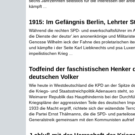
sechs Jahrzehnten selbstlos für die Interessen der ar
kämpft ...
1915: Im Gefängnis Berlin, Lehrter S
Während die rechten SPD- und ewerkschaftsführer im A
die Dienste der deutsr'.ien anonenkönige und Militarist
Genosse Wilhelm ieck der Fahne des proletarischen ite
und kämpfte i der Seite Karl Liebknechts und psa Lux
impeilistischen Krieg ...
Todfeind der faschistischen Henker 
deutschen Volker
Wie heute in Westdeutschland die KPD an der Spitze 
die Kriegs- und Staatsstreichpolitik Adenauers steht, so
Weimarer Republik das Haupthindernis bei der Durchfü
Kriegspläne der aggressivsten Teile des deutschen Imper
1933 die Macht ergriff, richtete sich der wütendste Ter
die Partei Ernst Thälmanns, die die SPD- und parteilos
Generalstreik gemeinsam mit den Kommunisten aufrief .