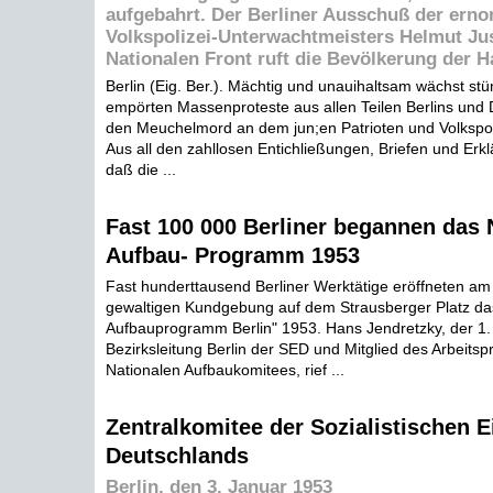
aufgebahrt. Der Berliner Ausschuß der erno
Volkspolizei-Unterwachtmeisters Helmut Ju
Nationalen Front ruft die Bevölkerung der H
Berlin (Eig. Ber.). Mächtig und unauihaltsam wächst stün
empörten Massenproteste aus allen Teilen Berlins und
den Meuchelmord an dem jun;en Patrioten und Volkspoli
Aus all den zahllosen Entichließungen, Briefen und Erkl
daß die ...
Fast 100 000 Berliner begannen das 
Aufbau- Programm 1953
Fast hunderttausend Berliner Werktätige eröffneten am 
gewaltigen Kundgebung auf dem Strausberger Platz da
Aufbauprogramm Berlin" 1953. Hans Jendretzky, der 1.
Bezirksleitung Berlin der SED und Mitglied des Arbeits
Nationalen Aufbaukomitees, rief ...
Zentralkomitee der Sozialistischen E
Deutschlands
Berlin, den 3. Januar 1953