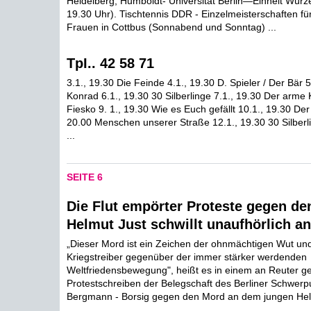
Heidelberg, Humboldt- Universität Berlin—Einheit Wür
19.30 Uhr). Tischtennis DDR - Einzelmeisterschaften f
Frauen in Cottbus (Sonnabend und Sonntag) ...
TpI.. 42 58 71
3.1., 19.30 Die Feinde 4.1., 19.30 D. Spieler / Der Bär 
Konrad 6.1., 19.30 30 Silberlinge 7.1., 19.30 Der arme 
Fiesko 9. 1., 19.30 Wie es Euch gefällt 10.1., 19.30 De
20.00 Menschen unserer Straße 12.1., 19.30 30 Silberli
...
SEITE 6
Die Flut empörter Proteste gegen de
Helmut Just schwillt unaufhörlich an
„Dieser Mord ist ein Zeichen der ohnmächtigen Wut u
Kriegstreiber gegenüber der immer stärker werdenden
Weltfriedensbewegung", heißt es in einem an Reuter ge
Protestschreiben der Belegschaft des Berliner Schwerp
Bergmann - Borsig gegen den Mord an dem jungen Helm