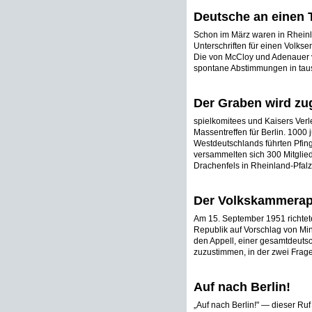
Deutsche an einen 
Schon im März waren in Rheinl
Unterschriften für einen Volks
Die von McCloy und Adenauer v
spontane Abstimmungen in taus
Der Graben wird zu
spielkomitees und Kaisers Ver
Massentreffen für Berlin. 1000
Westdeutschlands führten Pfings
versammelten sich 300 Mitglie
Drachenfels in Rheinland-Pfalz 
Der Volkskammerap
Am 15. September 1951 richte
Republik auf Vorschlag von Mi
den Appell, einer gesamtdeuts
zuzustimmen, in der zwei Frage
Auf nach Berlin!
„Auf nach Berlin!" — dieser Ru