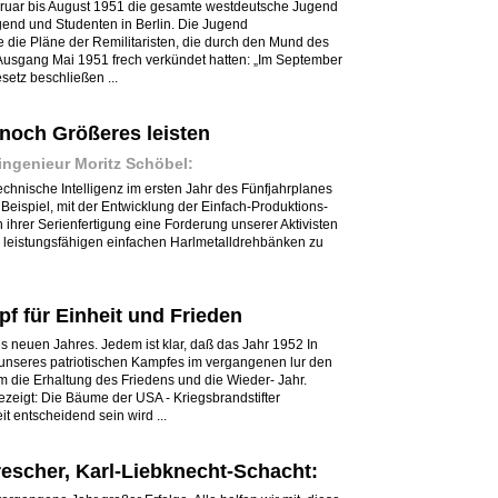
ebruar bis August 1951 die gesamte westdeutsche Jugend
Jugend und Studenten in Berlin. Die Jugend
die Pläne der Remilitaristen, die durch den Mund des
usgang Mai 1951 frech verkündet hatten: „Im September
etz beschließen ...
r noch Größeres leisten
ingenieur Moritz Schöbel:
chnische Intelligenz im ersten Jahr des Fünfjahrplanes
Beispiel, mit der Entwicklung der Einfach-Produktions-
hrer Serienfertigung eine Forderung unserer Aktivisten
 leistungsfähigen einfachen Harlmetalldrehbänken zu
pf für Einheit und Frieden
 neuen Jahres. Jedem ist klar, daß das Jahr 1952 In
e unseres patriotischen Kampfes im vergangenen lur den
 die Erhaltung des Friedens und die Wieder- Jahr.
ezeigt: Die Bäume der USA - Kriegsbrandstifter
t entscheidend sein wird ...
rescher, Karl-Liebknecht-Schacht: