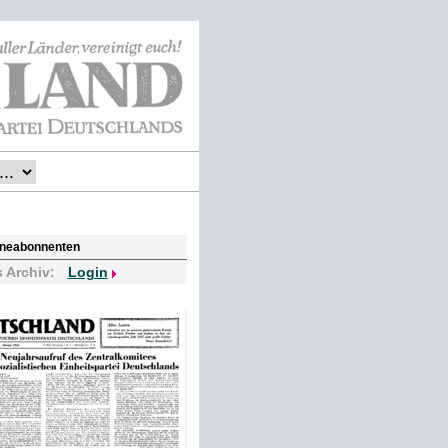
lineabonnenten
s Archiv:
Login