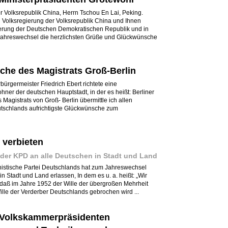
r Volksrepublik China, Herrn Tschou En Lai, Peking.
en Volksregierung der Volksrepublik China und Ihnen
erung der Deutschen Demokratischen Republik und in
hreswechsel die herzlichsten Grüße und Glückwünsche
he des Magistrats Groß-Berlin
bürgermeister Friedrich Ebert richtete eine
hner der deutschen Hauptstadt, in der es heißt: Berliner
Magistrats von Groß- Berlin übermittle ich allen
tschlands aufrichtigste Glückwünsche zum
 verbieten
der KPD an alle Deutschen in Stadt und Land
stische Partei Deutschlands hat zum Jahreswechsel
in Stadt und Land erlassen, In dem es u. a. heißt: „Wir
aß im Jahre 1952 der Wille der übergroßen Mehrheit
ille der Verderber Deutschlands gebrochen wird ...
Volkskammerpräsidenten