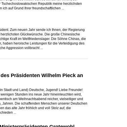
r Tschechoslowakischen Republik meine herzlichsten
ch auf Grund Ihrer freundschaftlichen ...
sident. Zum neuen Jahr sende ich Ihnen, der Regierung
herzlichsten Glückwünsche. Die große Chinesische
chtige Kraft im Weltfriedenslager. Die Söhne Chinas, die
en, haben heroische Leistungen für die Verteidigung des
he Aggression vollbracht ...
des Präsidenten Wilhelm Pieck an
n Stadt und Land) Deutsche, Jugend! Liebe Freunde!
wenigen Stunden ins neue Jahr hineinleuchten wird,
entisch am Weihnachtsabend reicher, vielseitiger und
en, Jahren. Die schaffenden Menschen unserer Deutschen
das alte Jahr fröhlich und voll Stolz auf, die
chieden ...
inisterpräsidenten Grotewohl