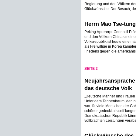
Regierung und den Völkern de
Glückwünsche. Der Besuch, den i
Herrn Mao Tse-tung
Peking Vprehrrpr fJennssfi Prä
und den Völkern Chinas meine 
Volksrepublik ist heute eine mä
als Freiwillige in Korea kämpf
Friedens gegen die amerikanisc
SEITE 2
Neujahrsansprache 
das deutsche Volk
„Deutsche Männer und Frauen i
Unter dem Tannenbaum, der in 
war für viele Menschen der Gab
schöner gedeckt als seif lang
Demokratischen Republik können 
vollbrachten Leistungen verabs
Glückwünsche des M