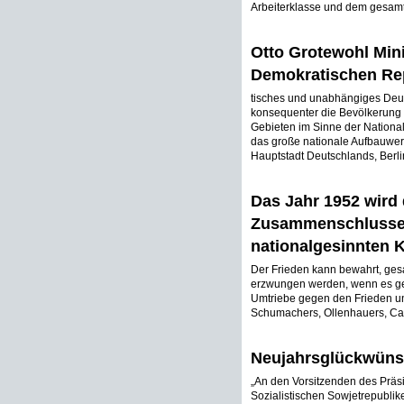
Arbeiterklasse und dem gesamt
Otto Grotewohl Min
Demokratischen Rep
tisches und unabhängiges Deu
konsequenter die Bevölkerung 
Gebieten im Sinne der Nationa
das große nationale Aufbauwe
Hauptstadt Deutschlands, Berlin,
Das Jahr 1952 wird 
Zusammenschlusses 
nationalgesinnten 
Der Frieden kann bewahrt, ge
erzwungen werden, wenn es geli
Umtriebe gegen den Frieden und
Schumachers, Ollenhauers, Car
Neujahrsglückwünsc
„An den Vorsitzenden des Präs
Sozialistischen Sowjetrepubli