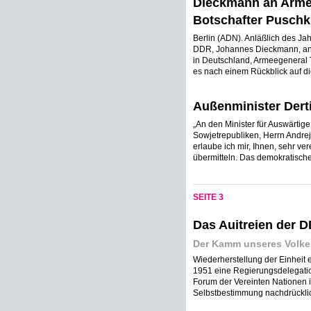
Dieckmann an Arme
Botschafter Puschk
Berlin (ADN). Anläßlich des Ja
DDR, Johannes Dieckmann, an 
in Deutschland, Armeegeneral 
es nach einem Rückblick auf di
Außenminister Dert
„An den Minister für Auswärtig
Sowjetrepubliken, Herrn Andre
erlaube ich mir, Ihnen, sehr ve
übermitteln. Das demokratische 
SEITE 3
Das Auitreien der D
Der Kamm unseres Volke
Wiederherstellung der Einheit
1951 eine Regierungsdelegati
Forum der Vereinten Nationen i
Selbstbestimmung nachdrücklich