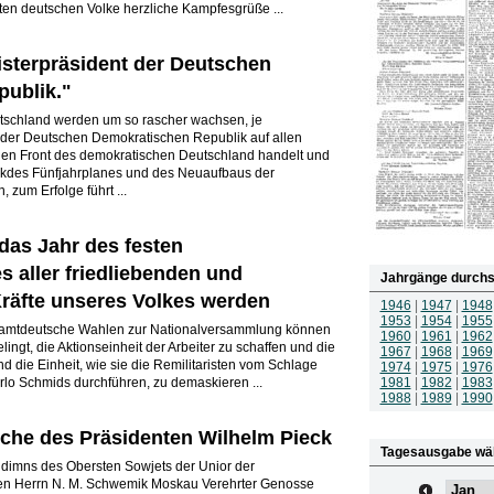
en deutschen Volke herzliche Kampfesgrüße ...
isterpräsident der Deutschen
ublik."
tschland werden um so rascher wachsen, je
der Deutschen Demokratischen Republik auf allen
len Front des demokratischen Deutschland handelt und
rkdes Fünfjahrplanes und des Neuaufbaus der
 zum Erfolge führt ...
das Jahr des festen
aller friedliebenden und
Jahrgänge durchs
Kräfte unseres Volkes werden
1946
|
1947
|
1948
1953
|
1954
|
1955
samtdeutsche Wahlen zur Nationalversammlung können
1960
|
1961
|
1962
ngt, die Aktionseinheit der Arbeiter zu schaffen und die
1967
|
1968
|
1969
 die Einheit, wie sie die Remilitaristen vom Schlage
1974
|
1975
|
1976
lo Schmids durchführen, zu demaskieren ...
1981
|
1982
|
1983
1988
|
1989
|
1990
he des Präsidenten Wilhelm Pieck
Tagesausgabe wä
idimns des Obersten Sowjets der Unior der
ken Herrn N. M. Schwemik Moskau Verehrter Genosse