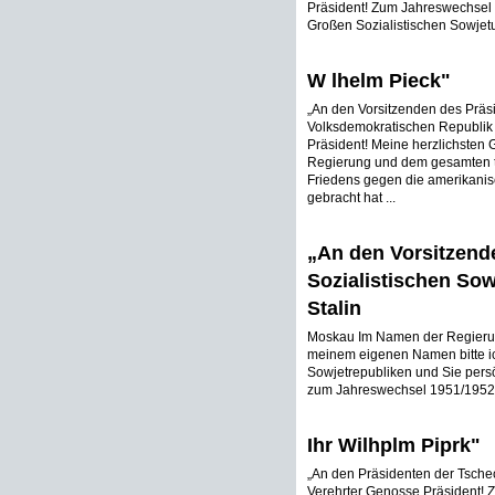
Präsident! Zum Jahreswechsel e
Großen Sozialistischen Sowjetu
W lhelm Pieck"
„An den Vorsitzenden des Präs
Volksdemokratischen Republik
Präsident! Meine herzlichsten
Regierung und dem gesamten ta
Friedens gegen die amerikanis
gebracht hat ...
„An den Vorsitzende
Sozialistischen Sow
Stalin
Moskau Im Namen der Regierun
meinem eigenen Namen bitte ic
Sowjetrepubliken und Sie pers
zum Jahreswechsel 1951/1952 
Ihr Wilhplm Piprk"
„An den Präsidenten der Tsche
Verehrter Genosse Präsident! 