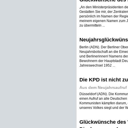
„An den Ministerpräsidenten de
Gestatten Sie mir, der Zentral
persönlich im Namen der Regi
meinem eigenen Namen zum Ja
zu übermitteln ...
Neujahrsglückwünsc
Berlin (ADN). Der Berliner Ober
Neujahrsbotschaft an die Einwo
und Berlinerinnen! Namens des 
Bewohnern der Hauptstadt Deu
Jahreswechsel 1952 ...
Die KPD ist nicht zu
Aus dem Neujahrsaufruf 
Düsseldorf (ADN). Die Kommuni
einen Aufruf an alle Deutschen 
Kommunisten kämpfen darum, d
unseres Volkes siegt und der W
Glückwünsche des 