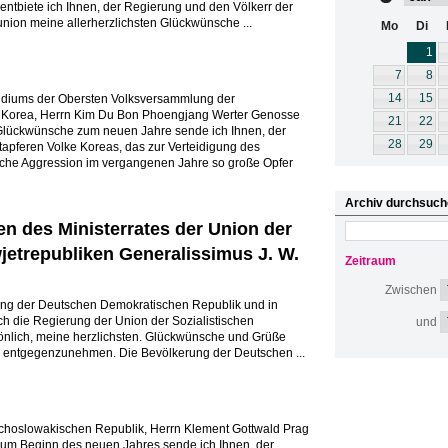
ntbiete ich Ihnen, der Regierung und den Völkerr der
nion meine allerherzlichsten Glückwünsche ...
Mo
Di
1
7
8
14
15
idiums der Obersten Volksversammlung der
 Korea, Herrn Kim Du Bon Phoengjang Werter Genosse
21
22
 Glückwünsche zum neuen Jahre sende ich Ihnen, der
28
29
pferen Volke Koreas, das zur Verteidigung des
che Aggression im vergangenen Jahre so große Opfer
Archiv durchsuch
n des Ministerrates der Union der
jetrepubliken Generalissimus J. W.
Zeitraum
Zwischen
g der Deutschen Demokratischen Republik und in
h die Regierung der Union der Sozialistischen
und
önlich, meine herzlichsten. Glückwünsche und Grüße
entgegenzunehmen. Die Bevölkerung der Deutschen ...
choslowakischen Republik, Herrn Klement Gottwald Prag
Zum Beginn des neuen Jahres sende ich Ihnen, der