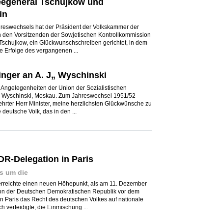
egeneral Tschujkow und
in
hreswechsels hat der Präsident der Volkskammer der
den Vorsitzenden der Sowjetischen Kontrollkommission
Tschujkow, ein Glückwunschschreiben gerichtet, in dem
e Erfolge des vergangenen ...
inger an A. J„ Wyschinski
e Angelegenheiten der Union der Sozialistischen
j Wyschinski, Moskau. Zum Jahreswechsel 1951/52
rehrter Herr Minister, meine herzlichsten Glückwünsche zu
deutsche Volk, das in den ...
DR-Delegation in Paris
s um die
 erreichte einen neuen Höhepunkt, als am 11. Dezember
on der Deutschen Demokratischen Republik vor dem
n Paris das Recht des deutschen Volkes auf nationale
 verteidigte, die Einmischung ...