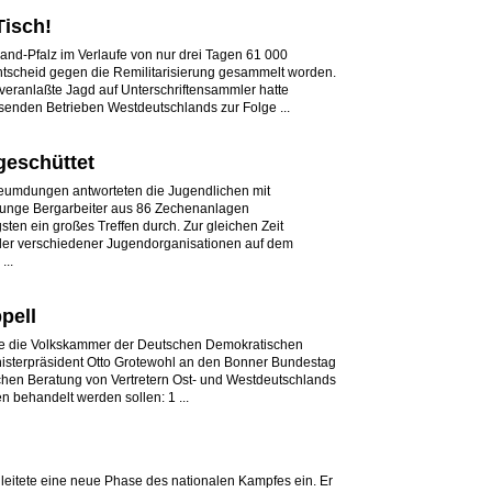
Tisch!
and-Pfalz im Verlaufe von nur drei Tagen 61 000
entscheid gegen die Remilitarisierung gesammelt worden.
eranlaßte Jagd auf Unterschriftensammler hatte
enden Betrieben Westdeutschlands zur Folge ...
geschüttet
leumdungen antworteten die Jugendlichen mit
 junge Bergarbeiter aus 86 Zechenanlagen
ten ein großes Treffen durch. Zur gleichen Zeit
der verschiedener Jugendorganisationen auf dem
...
pell
te die Volkskammer der Deutschen Demokratischen
nisterpräsident Otto Grotewohl an den Bonner Bundestag
chen Beratung von Vertretern Ost- und Westdeutschlands
n behandelt werden sollen: 1 ...
f leitete eine neue Phase des nationalen Kampfes ein. Er