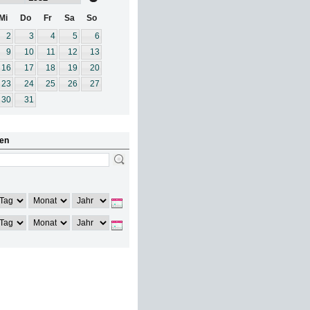
Mi
Do
Fr
Sa
So
2
3
4
5
6
9
10
11
12
13
16
17
18
19
20
23
24
25
26
27
30
31
en