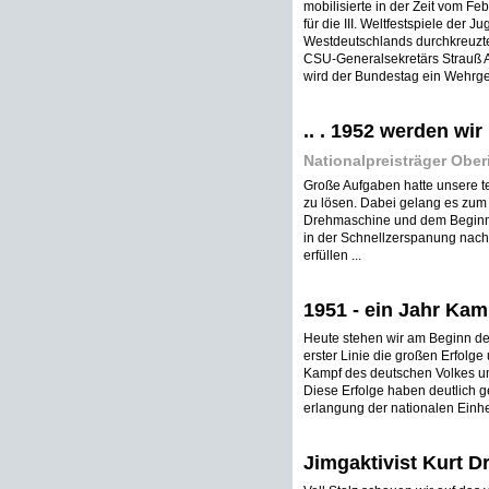
mobilisierte in der Zeit vom F
für die III. Weltfestspiele der 
Westdeutschlands durchkreuzte 
CSU-Generalsekretärs Strauß A
wird der Bundestag ein Wehrges
.. . 1952 werden wi
Nationalpreisträger Ober
Große Aufgaben hatte unsere te
zu lösen. Dabei gelang es zum 
Drehmaschine und dem Beginn i
in der Schnellzerspanung nach
erfüllen ...
1951 - ein Jahr Kam
Heute stehen wir am Beginn des
erster Linie die großen Erfolg
Kampf des deutschen Volkes um
Diese Erfolge haben deutlich g
erlangung der nationalen Einhei
Jimgaktivist Kurt D