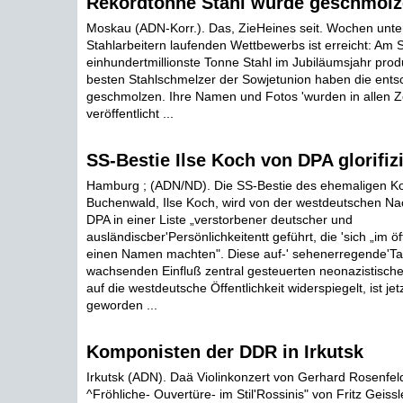
Rekordtonne Stahl wurde geschmol
Moskau (ADN-Korr.). Das, ZieHeines seit. Wochen unte
Stahlarbeitern laufenden Wettbewerbs ist erreicht: Am
einhundertmillionste Tonne Stahl im Jubiläumsjahr produ
besten Stahlschmelzer der Sowjetunion haben die ent
geschmolzen. Ihre Namen und Fotos 'wurden in allen Z
veröffentlicht ...
SS-Bestie Ilse Koch von DPA glorifizi
Hamburg ; (ADN/ND). Die SS-Bestie des ehemaligen Ko
Buchenwald, Ilse Koch, wird von der westdeutschen Na
DPA in einer Liste „verstorbener deutscher und
ausländiscber'Persönlichkeitentt geführt, die 'sich „im ö
einen Namen machten". Diese auf-' sehenerregende'Ta
wachsenden Einfluß zentral gesteuerten neonazistisc
auf die westdeutsche Öffentlichkeit widerspiegelt, ist j
geworden ...
Komponisten der DDR in Irkutsk
Irkutsk (ADN). Daä Violinkonzert von Gerhard Rosenfeld
^Fröhliche- Ouvertüre- im Stil'Rossinis" von Fritz Geiss