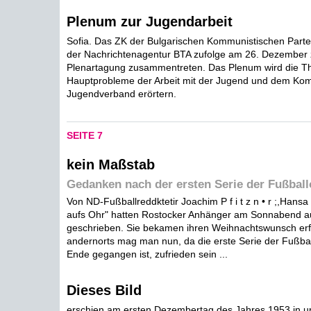
Plenum zur Jugendarbeit
Sofia. Das ZK der Bulgarischen Kommunistischen Partei
der Nachrichtenagentur BTA zufolge am 26. Dezember 
Plenartagung zusammentreten. Das Plenum wird die Th
Hauptprobleme der Arbeit mit der Jugend und dem Ko
Jugendverband erörtern.
SEITE 7
kein Maßstab
Gedanken nach der ersten Serie der Fußball
Von ND-Fußballreddktetir Joachim P f i t z n • r ;,Hans
aufs Ohr" hatten Rostocker Anhänger am Sonnabend auf
geschrieben. Sie bekamen ihren Weihnachtswunsch erfü
andernorts mag man nun, da die erste Serie der Fußbal
Ende gegangen ist, zufrieden sein ...
Dieses Bild
erschien am ersten Dezembertag des Jahres 1953 in un