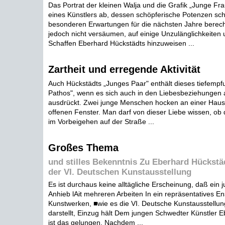
Das Portrat der kleinen Walja und die Grafik „Junge Fra
eines Künstlers ab, dessen schöpferische Potenzen sch
besonderen Erwartungen für die nächsten Jahre berech
jedoch nicht versäumen, auf einige Unzulänglichkeiten
Schaffen Eberhard Hückstädts hinzuweisen ...
Zartheit und erregende Aktivität
Auch Hückstädts „Junges Paar" enthält dieses tiefempfu
Pathos", wenn es sich auch in den Liebesbeziehungen
ausdrückt. Zwei junge Menschen hocken an einer Hau
offenen Fenster. Man darf von dieser Liebe wissen, ob
im Vorbeigehen auf der Straße ...
Großes Thema
und stilles Bekenntnis Zu Eberhard Hückstäd
der VI. Deutschen Kunstausstellung
Es ist durchaus keine alltägliche Erscheinung, daß ein j
Anhieb lAit mehreren Arbeiten In ein repräsentatives E
Kunstwerken, ■wie es die VI. Deutsche Kunstausstellun
darstellt, Einzug hält Dem jungen Schwedter Künstler 
ist das gelungen. Nachdem ...