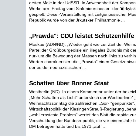
ersten Male in der UdSSR. In Anwesenheit der Kompon
Werke arn .Freitag vom Sinfonieorchester -der '■Irkyts
gespielt. Diese -Veranstaltung mit zeitgenössischer Mus
Republik wurde von der Jrkutsker Philharmonie ...
„Prawda": CDU leistet Schützenhilfe
Moskau (ADN/ND). „Wieder geht wie zur Zeit der Weima
Partei der Großbourgeoisie ein illegales Bündnis mit de
nur- um die Bewegung der Massen nach links zu verhin
Worten charakterisiert die „Prawda" einen Gesetzentw
der es der neonazistischen ...
Schatten über Bonner Staat
Westberlin (ND). In einem Kommentar unter der bezeic
„Mehr Schatten als Licht" unterstrich der Westberliner'
Weihnachtssonntag die zahlreichen .,Sor- "genpurikte", 
Wirtschaftspolitik der Kiesinger/Strauß-Regierung „behaft
„wohl ernsteste Problem" wertet das Blatt die rapide 
Verschuldung der Bundesrepublik, die vor einem Jahr be
DM betragen hätte und bis 1971 „auf ...