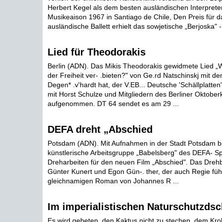
Herbert Kegel als dem besten ausländischen Interpret
Musikeaison 1967 in Santiago de Chile, Den Preis für d
ausländische Ballett erhielt das sowjetische „Berjoska" 
Lied für Theodorakis
Berlin (ADN). Das Mikis Theodorakis gewidmete Lied „W
der Freiheit ver- .bieten?" von Ge.rd Natschinskj mit d
Degen* .v'hardt hat, der V.EB... Deutsche 'Schällplatt
mit Horst Schulze und Mitgliedern des Berliner Oktober
aufgenommen. DT 64 sendet es am 29 ...
DEFA dreht „Abschied
Potsdam (ADN). Mit Aufnahmen in der Stadt Potsdam b
künstlerische Arbeitsgruppe „Babelsberg" des DEFA- Spi
Dreharbeiten für den neuen Film „Abschied". Das Dreh
Günter Kunert und Egon Gün-. ther, der auch Regie füh
gleichnamigen Roman von Johannes R ...
Im imperialistischen Naturschutzds
Es wird gebeten, den Kaktus nicht zu stechen, dem Kroko