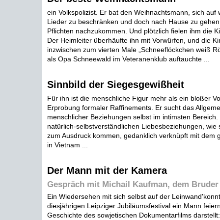
ein Volkspolizist. Er bat den Weihnachtsmann, sich auf 
Lieder zu beschränken und doch nach Hause zu gehen
Pflichten nachzukommen. Und plötzlich fielen ihm die Ki
Der Heimleiter überhäufte ihn mit Vorwürfen, und die Ki
inzwischen zum vierten Male „Schneeflöckchen weiß R
als Opa Schneewald im Veteranenklub auftauchte ...
Sinnbild der Siegesgewißheit
Für ihn ist die menschliche Figur mehr als ein bloßer V
Erprobung formaler Raffinements. Er sucht das Allge
menschlicher Beziehungen selbst im intimsten Bereich. 
natürlich-selbstverständlichen Liebesbeziehungen, wie 
zum Ausdruck kommen, gedanklich verknüpft mit dem
in Vietnam ...
Der Mann mit der Kamera
Gespräch mit Michail Kaufman, dem Bruder
Ein Wiedersehen mit sich selbst auf der Leinwand'konn
diesjährigen Leipziger Jubiläumsfestival ein Mann feiern
Geschichte des sowjetischen Dokumentarfilms darstellt: