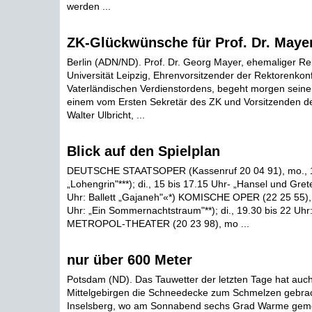
werden ...
ZK-Glückwünsche für Prof. Dr. Maye
Berlin (ADN/ND). Prof. Dr. Georg Mayer, ehemaliger Rek
Universität Leipzig, Ehrenvorsitzender der Rektorenkon
Vaterländischen Verdienstordens, begeht morgen seinen
einem vom Ersten Sekretär des ZK und Vorsitzenden de
Walter Ulbricht, ...
Blick auf den Spielplan
DEUTSCHE STAATSOPER (Kassenruf 20 04 91), mo., 1
„Lohengrin"***); di., 15 bis 17.15 Uhr- „Hansel und Grete
Uhr: Ballett „Gajaneh"«*) KOMISCHE OPER (22 25 55), 
Uhr: „Ein Sommernachtstraum"**); di., 19.30 bis 22 Uhr: 
METROPOL-THEATER (20 23 98), mo ...
nur über 600 Meter
Potsdam (ND). Das Tauwetter der letzten Tage hat auch
Mittelgebirgen die Schneedecke zum Schmelzen gebrac
Inselsberg, wo am Sonnabend sechs Grad Warme gem