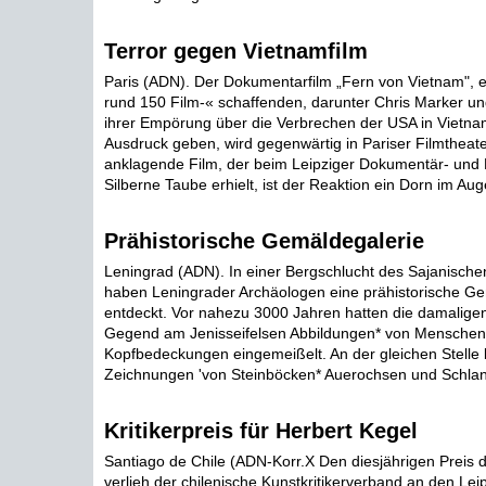
Terror gegen Vietnamfilm
Paris (ADN). Der Dokumentarfilm „Fern von Vietnam", e
rund 150 Film-« schaffenden, darunter Chris Marker und
ihrer Empörung über die Verbrechen der USA in Vietna
Ausdruck geben, wird gegenwärtig in Pariser Filmtheate
anklagende Film, der beim Leipziger Dokumentär- und Ku
Silberne Taube erhielt, ist der Reaktion ein Dorn im Auge
Prähistorische Gemäldegalerie
Leningrad (ADN). In einer Bergschlucht des Sajanischen
haben Leningrader Archäologen eine prähistorische Ge
entdeckt. Vor nahezu 3000 Jahren hatten die damalige
Gegend am Jenisseifelsen Abbildungen* von Menschen
Kopfbedeckungen eingemeißelt. An der gleichen Stelle 
Zeichnungen 'von Steinböcken* Auerochsen und Schlan
Kritikerpreis für Herbert Kegel
Santiago de Chile (ADN-Korr.X Den diesjährigen Preis d
verlieh der chilenische Kunstkritikerverband an den Lei