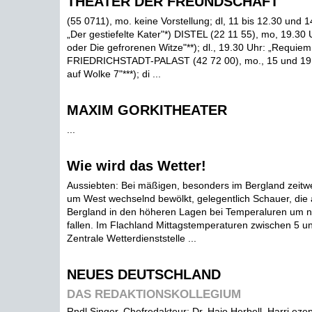
THEATER DER FREUNDSCHAFT
(55 0711), mo. keine Vorstellung; dl, 11 bis 12.30 und 1
„Der gestiefelte Kater"*) DISTEL (22 11 55), mo, 19.30 
oder Die gefrorenen Witze"**); dl., 19.30 Uhr: „Requiem 
FRIEDRICHSTADT-PALAST (42 72 00), mo., 15 und 19
auf Wolke 7"***); di ...
MAXIM GORKITHEATER
...
Wie wird das Wetter!
Aussiebten: Bei mäßigen, besonders im Bergland zeitw
um West wechselnd bewölkt, gelegentlich Schauer, die 
Bergland in den höheren Lagen bei Temperaluren um n
fallen. Im Flachland Mittagstemperaturen zwischen 5 u
Zentrale Wetterdienststelle ...
NEUES DEUTSCHLAND
DAS REDAKTIONSKOLLEGIUM
Rndl Singer, Chefredakteur; Dr. Hajo Herbell, Harri ezep