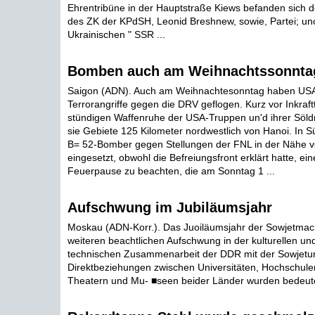
Ehrentribüne in der Hauptstraße Kiews befanden sich d
des ZK der KPdSH, Leonid Breshnew, sowie, Partei; unc
Ukrainischen " SSR ...
Bomben auch am Weihnachtssonnta
Saigon (ADN). Auch am Weihnachtesonntag haben USA
Terrorangriffe gegen die DRV geflogen. Kurz vor Inkraft
stündigen Waffenruhe der USA-Truppen un'd ihrer Söl
sie Gebiete 125 Kilometer nordwestlich von Hanoi. In 
B= 52-Bomber gegen Stellungen der FNL in der Nähe 
eingesetzt, obwohl die Befreiungsfront erklärt hatte, ein
Feuerpause zu beachten, die am Sonntag 1 ...
Aufschwung im Jubiläumsjahr
Moskau (ADN-Korr.). Das Juoiläumsjahr der Sowjetmach
weiteren beachtlichen Aufschwung in der kulturellen und
technischen Zusammenarbeit der DDR mit der Sowjetun
Direktbeziehungen zwischen Universitäten, Hochschulen;
Theatern und Mu- ■seen beider Länder wurden bedeuten