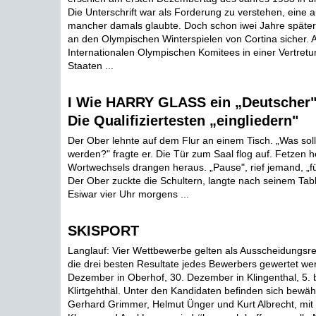
Die Unterschrift war als Forderung zu verstehen, eine a
mancher damals glaubte. Doch schon iwei Jahre später
an den Olympischen Winterspielen von Cortina sicher. 
Internationalen Olympischen Komitees in einer Vertretu
Staaten ...
I Wie HARRY GLASS ein „Deutscher"
Die Qualifiziertesten „eingliedern"
Der Ober lehnte auf dem Flur an einem Tisch. „Was sol
werden?" fragte er. Die Tür zum Saal flog auf. Fetzen h
Wortwechsels drangen heraus. „Pause", rief jemand, „f
Der Ober zuckte die Schultern, langte nach seinem Table
Esiwar vier Uhr morgens ...
SKISPORT
Langlauf: Vier Wettbewerbe gelten als Ausscheidungsr
die drei besten Resultate jedes Bewerbers gewertet we
Dezember in Oberhof, 30. Dezember in Klingenthal, 5. b
Klirtgehthäl. Unter den Kandidaten befinden sich bewähr
Gerhard Grimmer, Helmut Ünger und Kurt Albrecht, mit