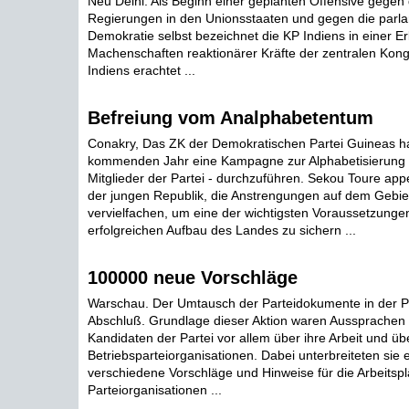
Neu Delhi. Als Beginn einer geplanten Offensive gegen
Regierungen in den Unionsstaaten und gegen die parl
Demokratie selbst bezeichnet die KP Indiens in einer Er
Machenschaften reaktionärer Kräfte der zentralen Kon
Indiens erachtet ...
Befreiung vom Analphabetentum
Conakry, Das ZK der Demokratischen Partei Guineas ha
kommenden Jahr eine Kampagne zur Alphabetisierung -
Mitglieder der Partei - durchzuführen. Sekou Toure appe
der jungen Republik, die Anstrengungen auf dem Gebiet
vervielfachen, um eine der wichtigsten Voraussetzungen
erfolgreichen Aufbau des Landes zu sichern ...
100000 neue Vorschläge
Warschau. Der Umtausch der Parteidokumente in der P
Abschluß. Grundlage dieser Aktion waren Aussprachen 
Kandidaten der Partei vor allem über ihre Arbeit und übe
Betriebsparteiorganisationen. Dabei unterbreiteten sie
verschiedene Vorschläge und Hinweise für die Arbeitsp
Parteiorganisationen ...