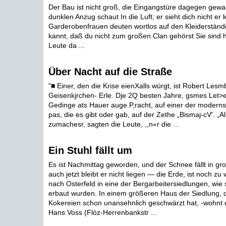
Der Bau ist nicht groß, die Eingangstüre dagegen gewalt
dunklen Anzug schaut In die Luft; er sieht dich nicht er k
Garderobenfrauen deuten wortlos auf den Kleiderstände
kannt, daß du nicht zum großen Clan gehörst Sie sind h
Leute da ...
Über Nacht auf die Straße
"■ Einer, den die Krise eienXalls würgt, ist Robert Les
Geisenkjrchen- Erle. Dje 2Q besten Jahre, gsmes Let>en
Gedinge ats Hauer auge.P,racht, auf einer der moderns
pas, die es gibt oder gab, auf der Zethe „Bismaj-cV'. „
zumachesr, sagten die Leute, ,,n«r die ...
Ein Stuhl fällt um
Es ist Nachmittag geworden, und der Schnee fällt in gr
auch jetzt bleibt er nicht liegen — die Erde, ist noch zu
nach Osterfeld in eine der Bergarbeitersiedlungen, wie s
erbaut wurden. In einem größeren Haus der Siedlung, 
Kokereien schon unansehnlich geschwärzt hat, -wohnt 
Hans Voss (Flöz-Herrenbankstr ...