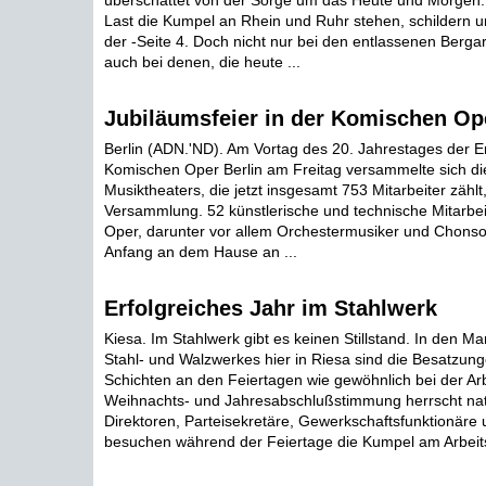
überschattet von der Sorge um das Heute und Morgen.
Last die Kumpel an Rhein und Ruhr stehen, schildern u
der -Seite 4. Doch nicht nur bei den entlassenen Berga
auch bei denen, die heute ...
Jubiläumsfeier in der Komischen Op
Berlin (ADN.'ND). Am Vortag des 20. Jahrestages der E
Komischen Oper Berlin am Freitag versammelte sich di
Musiktheaters, die jetzt insgesamt 753 Mitarbeiter zählt,
Versammlung. 52 künstlerische und technische Mitarbe
Oper, darunter vor allem Orchestermusiker und Chonso
Anfang an dem Hause an ...
Erfolgreiches Jahr im Stahlwerk
Kiesa. Im Stahlwerk gibt es keinen Stillstand. In den M
Stahl- und Walzwerkes hier in Riesa sind die Besatzung
Schichten an den Feiertagen wie gewöhnlich bei der Ar
Weihnachts- und Jahresabschlußstimmung herrscht natü
Direktoren, Parteisekretäre, Gewerkschaftsfunktionäre
besuchen während der Feiertage die Kumpel am Arbeitsp