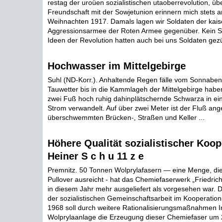
restag der uroüen sozialistischen utaoberrevolution, üb
Freundschaft mit der Sowjetunion erinnern mich stets a
Weihnachten 1917. Damals lagen wir Soldaten der kais
Aggressionsarmee der Roten Armee gegenüber. Kein Sc
Ideen der Revolution hatten auch bei uns Soldaten gezü
Hochwasser im Mittelgebirge
Suhl (ND-Korr.). Anhaltende Regen fälle vom Sonnabe
Tauwetter bis in die Kammlageh der Mittelgebirge habe
zwei Fuß hoch ruhig dahinplätschernde Schwarza in ei
Strom verwandelt. Auf über zwei Meter ist der Fluß ang
überschwemmten Brücken-, Straßen und Keller ...
Höhere Qualität sozialistischer Koop
Heiner S c h u 11 z e
Premnitz. 50 Tonnen Wolprylafasern — eine Menge, die
Pullover ausreicht - hat das Chemiefaserwerk „Friedrich
in diesem Jahr mehr ausgeliefert als vorgesehen war. D
der sozialistischen Gemeinschaftsarbeit im Kooperatio
1968 soll durch weitere Rationalisierungsmaßnahmen I
Wolprylaanlage die Erzeugung dieser Chemiefaser um 