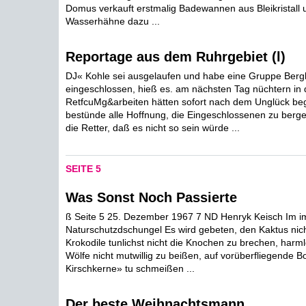
Domus verkauft erstmalig Badewannen aus Bleikristall 
Wasserhähne dazu ...
Reportage aus dem Ruhrgebiet (l)
DJ« Kohle sei ausgelaufen und habe eine Gruppe Berg
eingeschlossen, hieß es. am nächsten Tag nüchtern in 
RetfcuMg&arbeiten hätten sofort nach dem Unglück be
bestünde alle Hoffnung, die Eingeschlossenen zu berg
die Retter, daß es nicht so sein würde ...
SEITE 5
Was Sonst Noch Passierte
ß Seite 5 25. Dezember 1967 7 ND Henryk Keisch Im im
Naturschutzdschungel Es wird gebeten, den Kaktus nic
Krokodile tunlichst nicht die Knochen zu brechen, harm
Wölfe nicht mutwillig zu beißen, auf vorüberfliegende B
Kirschkerne» tu schmeißen ...
Der beste Weihnachtsmann