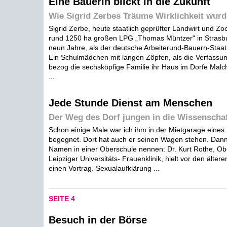
Eine Bäuerin blickt in die Zukunft
Wie Sigrid Zerbes Träume Wirklichkeit wur
Sigrid Zerbe, heute staatlich geprüfter Landwirt und Zoo
rund 1250 ha großen LPG „Thomas Müntzer" in Strasbu
neun Jahre, als der deutsche Arbeiterund-Bauern-Staa
Ein Schulmädchen mit langen Zöpfen, als die Verfassung
bezog die sechsköpfige Familie ihr Haus im Dorfe Malc
...
Jede Stunde Dienst am Menschen
Der Weg des Dorf jungen in die Wissenscha
Schon einige Male war ich ihm in der Mietgarage eines
begegnet. Dort hat auch er seinen Wagen stehen. Dann
Namen in einer Oberschule nennen: Dr. Kurt Rothe, Ob
Leipziger Universitäts- Frauenklinik, hielt vor den älte
einen Vortrag. Sexualaufklärung ...
SEITE 4
Besuch in der Börse