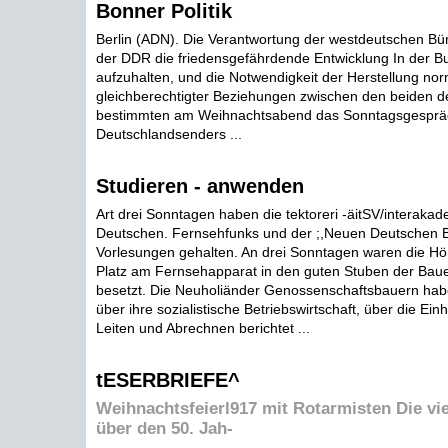
Bonner Politik
Berlin (ADN). Die Verantwortung der westdeutschen Bü
der DDR die friedensgefährdende Entwicklung In der B
aufzuhalten, und die Notwendigkeit der Herstellung nor
gleichberechtigter Beziehungen zwischen den beiden d
bestimmten am Weihnachtsabend das Sonntagsgesprä
Deutschlandsenders ...
Studieren - anwenden
Art drei Sonntagen haben die tektoreri -äitSV/interaka
Deutschen. Fernsehfunks und der ;,Neuen Deutschen B
Vorlesungen gehalten. An drei Sonntagen waren die Hör
Platz am Fernsehapparat in den guten Stuben der Baue
besetzt. Die Neuholiänder Genossenschaftsbauern hab
über ihre sozialistische Betriebswirtschaft, über die Ein
Leiten und Abrechnen berichtet ...
tESERBRIEFE^
Weihnachtsfeierl917 mit Rotarmisten Die vi
über den 50. Jah-