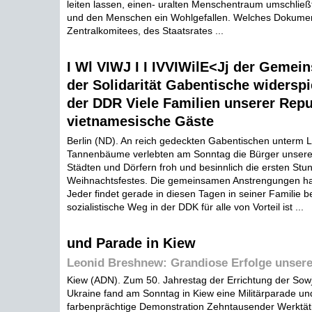
leiten lassen, einen- uralten Menschentraum umschließt
und den Menschen ein Wohlgefallen. Welches Dokume
Zentralkomitees, des Staatsrates ...
I Wl VIWJ I I IVVIWilE<Jj der Gemei
der Solidarität Gabentische widerspi
der DDR Viele Familien unserer Repu
vietnamesische Gäste
Berlin (ND). An reich gedeckten Gabentischen unterm L
Tannenbäume verlebten am Sonntag die Bürger unserer
Städten und Dörfern froh und besinnlich die ersten Stu
Weihnachtsfestes. Die gemeinsamen Anstrengungen hab
Jeder findet gerade in diesen Tagen in seiner Familie be
sozialistische Weg in der DDK für alle von Vorteil ist ...
und Parade in Kiew
Leonid Breshnew: Grandiose Erfolge unser
Kiew (ADN). Zum 50. Jahrestag der Errichtung der Sowj
Ukraine fand am Sonntag in Kiew eine Militärparade un
farbenprächtige Demonstration Zehntausender Werktätig