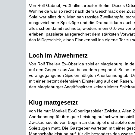
Von Rolf Gabriel, Fußballmitarbeiter Berlin. Dieses Orts
Wuhlheide war so recht nach dem Geschmack der Zusc
Spiel war alles drin. Man sah rassige Zweikämpfe, tech
ausgezeichnete Spielzüge und die Dramatik kam auch ni
alles schon damit rechnete, wiederum ein 0 :0 wie vor 
erleben, passierte ausgerechnet dem stärksten Vorwär
das Mißgeschick, einen Flankenball ins eigene Tor zu sc
Loch im Abwehrnetz
Von Rolf Theile< Ex-Oberliga spiel er Magdeburg. In d
auf den Gegner aus Aue besonders gespannt. Seine Le
vorangegangenen Spielen nötigten Anerkennung ab. Di
mit einer betont defensiven Einstellung auf den Rasen,
den Magdeburger Angriffsspitzen keinen Meter Spielrau
Klug mattgesetzt
von Helmut Möekelj Ex-Oberligaspieler Zwickau. Allen 
Anerkennung für ihre gute Leistung auf schwer bespie
Zwickau suchte von Beginn an das Spiel und setzte de
Spielzügen matt. Die Gastgeber warteten mit einer ges
Mannschafteleistung auf, für die besonders das zweite To