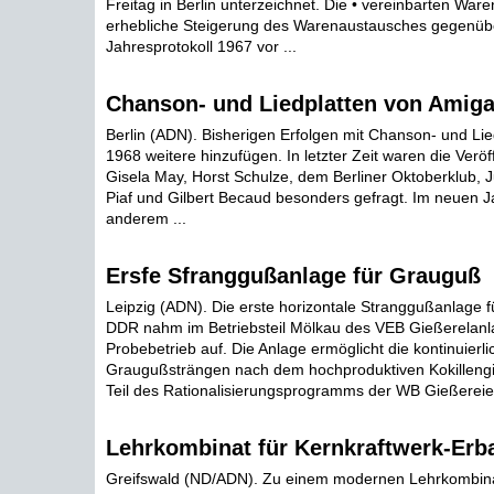
Freitag in Berlin unterzeichnet. Die • vereinbarten Ware
erhebliche Steigerung des Warenaustausches gegenü
Jahresprotokoll 1967 vor ...
Chanson- und Liedplatten von Amig
Berlin (ADN). Bisherigen Erfolgen mit Chanson- und Lie
1968 weitere hinzufügen. In letzter Zeit waren die Veröf
Gisela May, Horst Schulze, dem Berliner Oktoberklub, Ju
Piaf und Gilbert Becaud besonders gefragt. Im neuen J
anderem ...
Ersfe Sfranggußanlage für Grauguß
Leipzig (ADN). Die erste horizontale Stranggußanlage f
DDR nahm im Betriebsteil Mölkau des VEB Gießerelanla
Probebetrieb auf. Die Anlage ermöglicht die kontinuierl
Graugußsträngen nach dem hochproduktiven Kokillengiel
Teil des Rationalisierungsprogramms der WB Gießereien
Lehrkombinat für Kernkraftwerk-Erb
Greifswald (ND/ADN). Zu einem modernen Lehrkombina