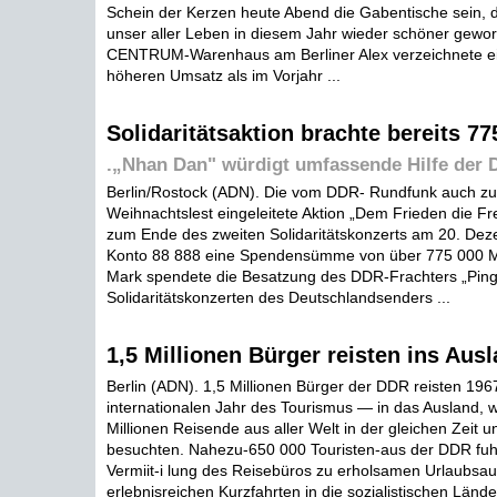
Schein der Kerzen heute Abend die Gabentische sein,
unser aller Leben in diesem Jahr wieder schöner geword
CENTRUM-Warenhaus am Berliner Alex verzeichnete e
höheren Umsatz als im Vorjahr ...
Solidaritätsaktion brachte bereits 7
.„Nhan Dan" würdigt umfassende Hilfe der
Berlin/Rostock (ADN). Die vom DDR- Rundfunk auch z
Weihnachtslest eingeleitete Aktion „Dem Frieden die Fre
zum Ende des zweiten Solidaritätskonzerts am 20. De
Konto 88 888 eine Spendensümme von über 775 000 M
Mark spendete die Besatzung des DDR-Frachters „Ping
Solidaritätskonzerten des Deutschlandsenders ...
1,5 Millionen Bürger reisten ins Aus
Berlin (ADN). 1,5 Millionen Bürger der DDR reisten 1
internationalen Jahr des Tourismus — in das Ausland, 
Millionen Reisende aus aller Welt in der gleichen Zeit 
besuchten. Nahezu-650 000 Touristen-aus der DDR fuh
Vermiit-i lung des Reisebüros zu erholsamen Urlaubsau
erlebnisreichen Kurzfahrten in die sozialistischen Länder