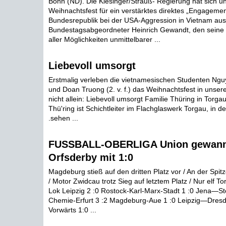
Bonn (ND). Die Kiesinger/Strauß- Regierung hat sich u
Weihnachtsfest für ein verstärktes direktes „Engagemen
Bundesrepublik bei der USA-Aggression in Vietnam au
Bundestagsabgeordneter Heinrich Gewandt, den seine P
aller Möglichkeiten unmittelbarer ...
Liebevoll umsorgt
Erstmalig verleben die vietnamesischen Studenten Ngu
und Doan Truong (2. v. f.) das Weihnachtsfest in unsere
nicht allein: Liebevoll umsorgt Familie Thüring in Torgau
Thü'ring ist Schichtleiter im Flachglaswerk Torgau, in 
.sehen ...
FUSSBALL-OBERLIGA Union gewann
Orfsderby mit 1:0
Magdeburg stieß auf den dritten Platz vor / An der Spit
/ Motor Zwidcau trotz Sieg auf letztem Platz / Nur elf 
Lok Leipzig 2 :0 Rostock-Karl-Marx-Stadt 1 :0 Jena—S
Chemie-Erfurt 3 :2 Magdeburg-Aue 1 :0 Leipzig—Dresd
Vorwärts 1:0 ...