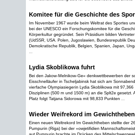
Komitee für die Geschichte des Spor
Im November 1967 wurde beim Weltrat des Sportes und
bei der UNESCO ein Forschungskomitee für die Geschi
Körperkultur gegründet. Sein Präsidium bilden Vertrete
(UdSSR, USA. Polen, Jugoslawien, Bundesrepublik Deu
Demokratische Republik, Belgien, Spanien, Japan, Un
...
Lydia Skoblikowa fuhrt
Bei den Jakow-Melnikow-Ge« denkwettbewerben der so
Eisschnelläufer in Tscheljabinsk hat sich am Sonnaben
vierfache Olympiasiegerin Lydia Skoblikowa mit 97,366
Disziplinen (500 m und 1500 m) an die Splt2e gesetzt.
Platz folgt Tatjana Sidorowa mit 98,833 Punkten ...
Wieder Weifrekord im Gewichtheben 
Einen neuen Weltrekord Im Gewichtheben stellte der 26
Pumpurin (Riga) bei der «owjetifidien Mannschaftsmeis
aut Pumpurin brachte im Drücken des Mittelschwergewi