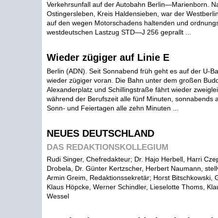
Verkehrsunfall auf der Autobahn Berlin—Marienborn. N
Ostingersleben, Kreis Haldensieben, war der Westber
auf den wegen Motorschadens haltenden und ordnung
westdeutschen Lastzug STD—J 256 geprallt ...
Wieder zügiger auf Linie E
Berlin (ADN). Seit Sonnabend früh geht es auf der U-Ba
wieder zügiger voran. Die Bahn unter dem großen Budd
Alexanderplatz und Schillingstraße fährt wieder zweiglei
während der Berufszeit alle fünf Minuten, sonnabends a
Sonn- und Feiertagen alle zehn Minuten ...
NEUES DEUTSCHLAND
DAS REDAKTIONSKOLLEGIUM
Rudi Singer, Chefredakteur; Dr. Hajo Herbell, Harri Cze
Drobela, Dr. Günter Kertzscher, Herbert Naumann, stell
Armin Greim, Redaktionssekretär; Horst Bitschkowski,
Klaus Höpcke, Werner Schindler, Lieselotte Thoms, Klaus
Wessel