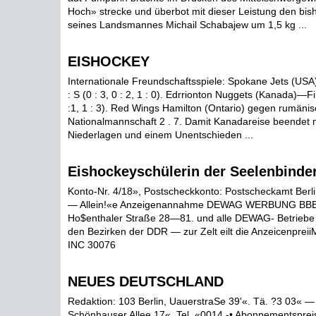
Hoch» strecke und überbot mit dieser Leistung den bis
seines Landsmannes Michail Schabajew um 1,5 kg ...
EISHOCKEY
Internationale Freundschaftsspiele: Spokane Jets (U
: S (0 : 3, 0 : 2, 1 : 0). Edrrionton Nuggets (Kanada)—Fin
:1, 1 : 3). Red Wings Hamilton (Ontario) gegen rumäni
Nationalmannschaft 2 . 7. Damit Kanadareise beendet m
Niederlagen und einem Unentschieden ...
Eishockeyschülerin der Seelenbinder
Konto-Nr. 4/18», Postscheckkonto: Postscheckamt Berli
— Allein!«e Anzeigenannahme DEWAG WERBUNG BBBLI
Ho$enthaler Straße 28—81. und alle DEWAG- Betriebe 
den Bezirken der DDR — zur Zelt eilt die Anzeicenpreii
INC 30076
NEUES DEUTSCHLAND
Redaktion: 103 Berlin, UauerstraSe 39'«. Tä. ?3 03« — V
Schönhauser Allee 17«, Tel. «0014 -• Abonnementsprei