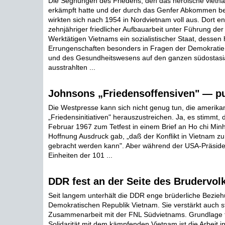
Die Segnungen des Friedens, den das heroische vietn
erkämpft hatte und der durch das Genfer Abkommen bes
wirkten sich nach 1954 in Nordvietnam voll aus. Dort ent
zehnjähriger friedlicher Aufbauarbeit unter Führung der 
Werktätigen Vietnams ein sozialistischer Staat, dessen
Errungenschaften besonders in Fragen der Demokratie,
und des Gesundheitswesens auf den ganzen südostasi
ausstrahlten ...
Johnsons „Friedensoffensiven" — pu
Die Westpresse kann sich nicht genug tun, die amerika
„Friedensinitiativen" herauszustreichen. Ja, es stimmt
Februar 1967 zum Tetfest in einem Brief an Ho chi Minh
Hoffnung Ausdruck gab, „daß der Konflikt in Vietnam z
gebracht werden kann". Aber während der USA-Präside
Einheiten der 101 ...
DDR fest an der Seite des Brudervol
Seit langem unterhält die DDR enge brüderliche Bezie
Demokratischen Republik Vietnam. Sie verstärkt auch s
Zusammenarbeit mit der FNL Südvietnams. Grundlage fü
Solidarität mit dem kämpfenden Vietnam ist die Arbeit i