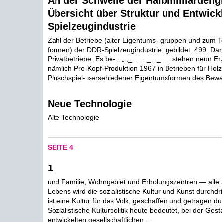
An der Schwelle der Halbmilliardeng
Übersicht über Struktur und Entwick
Spielzeugindustrie
Zahl der Betriebe (alter Eigentums- gruppen und zum Te
formen) der DDR-Spielzeugindustrie: gebildet. 499. Da
Privatbetriebe. Es be- „ „ ,_ ... .„_ . _ .. . stehen neun
nämlich Pro-Kopf-Produktion 1967 in Betrieben für Hol
Plüschspiel- »ersehiedener Eigentumsformen des Bewar
Neue Technologie
Alte Technologie
SEITE 4
1
und Familie, Wohngebiet und Erholungszentren — alle
Lebens wird die sozialistische Kultur und Kunst durchdr
ist eine Kultur für das Volk, geschaffen und getragen du
Sozialistische Kulturpolitik heute bedeutet, bei der Gest
entwickelten gesellschaftlichen ...