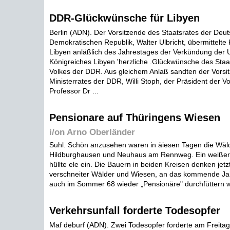
DDR-Glückwünsche für Libyen
Berlin (ADN). Der Vorsitzende des Staatsrates der Deu
Demokratischen Republik, Walter Ulbricht, übermittelte K
Libyen anläßlich des Jahrestages der Verkündung der 
Königreiches Libyen 'herzliche .Glückwünsche des Staa
Volkes der DDR. Aus gleichem Anlaß sandten der Vorsi
Ministerrates der DDR, Willi Stoph, der Präsident der 
Professor Dr ...
Pensionare auf Thüringens Wiesen
i/on Arno Oberländer
Suhl. Schön anzusehen waren in äiesen Tagen die Wäl
Hildburghausen und Neuhaus am Rennweg. Ein weißer
hüllte ele ein. Die Bauern in beiden Kreisen denken jetz
verschneiter Wälder und Wiesen, an das kommende Jah
auch im Sommer 68 wieder „Pensionäre" durchfüttern w
Verkehrsunfall forderte Todesopfer
Maf deburf (ADN). Zwei Todesopfer forderte am Freita