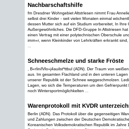
Nachbarschaftshilfe
fm Dresdner Wohngebiet Altstrlesen nimmt Frau Annelies
selbst drei Kinder - seit vielen Monaten einmal wöchentl
dessen Mutter sich auf ein Studium vorbereitet, In Ihre 
Außergewöhnliches. Die DFD-Gruppe In Altstriesen hat 
einen Vertrag mit einer polytechnischen Oberschule un
imm«r, wenn Kleinkinder von Lehrkräften erkrankt sind,
...
Schneeschmelze und starke Fröste
, B«rlin/lVlo»j4auilst*ttbul (ADN). Der Traum von weißen
aus. Im gesamten Flachland und in den unteren Lagen d
unserer Republik ist der Schnee weggeschmolzen. Ledi
Lagen, wo sich die Temperaturen um den Gefrierpunkt
noch Wintersportmöglichkelten ...
Warenprotokoll mit KVDR unterzeich
Berlin (ADN). Das Protokoll über die gegenseitigen War
und Zahlungen zwischen der Deutschen Demokratische
Koreanischen Volksdemokratischen Republik im Jahre