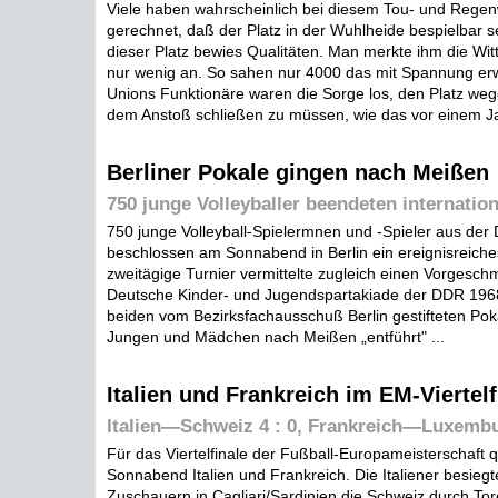
Viele haben wahrscheinlich bei diesem Tou- und Regenw
gerechnet, daß der Platz in der Wuhlheide bespielbar s
dieser Platz bewies Qualitäten. Man merkte ihm die Wi
nur wenig an. So sahen nur 4000 das mit Spannung erw
Unions Funktionäre waren die Sorge los, den Platz weg
dem Anstoß schließen zu müssen, wie das vor einem Jah
Berliner Pokale gingen nach Meißen
750 junge Volleyballer beendeten internation
750 junge Volleyball-Spielermnen und -Spieler aus de
beschlossen am Sonnabend in Berlin ein ereignisreiche
zweitägige Turnier vermittelte zugleich einen Vorgeschm
Deutsche Kinder- und Jugendspartakiade der DDR 1968 
beiden vom Bezirksfachausschuß Berlin gestifteten Po
Jungen und Mädchen nach Meißen „entführt" ...
Italien und Frankreich im EM-Viertelf
Italien—Schweiz 4 : 0, Frankreich—Luxembu
Für das Viertelfinale der Fußball-Europameisterschaft qu
Sonnabend Italien und Frankreich. Die Italiener besieg
Zuschauern in Cagliari/Sardinien die Schweiz durch To