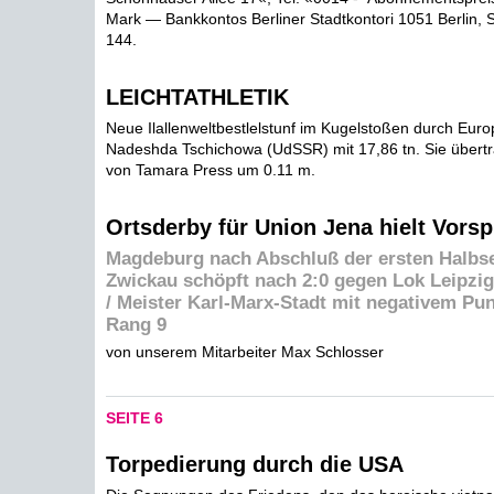
Mark — Bankkontos Berliner Stadtkontori 1051 Berlin, 
144.
LEICHTATHLETIK
Neue Ilallenweltbestlelstunf im Kugelstoßen durch Euro
Nadeshda Tschichowa (UdSSR) mit 17,86 tn. Sie übertra
von Tamara Press um 0.11 m.
Ortsderby für Union Jena hielt Vors
Magdeburg nach Abschluß der ersten Halbser
Zwickau schöpft nach 2:0 gegen Lok Leipzi
/ Meister Karl-Marx-Stadt mit negativem Pun
Rang 9
von unserem Mitarbeiter Max Schlosser
SEITE 6
Torpedierung durch die USA