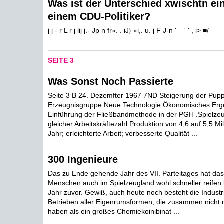
Was ist der Unterschied xwischtn e
einem CDU-Politiker?
j j - r L r j lij j.- Jp n fr». . iJ} «i,. u. j F J-n ' _ ' ' , i> ■/
SEITE 3
Was Sonst Noch Passierte
Seite 3 B 24. Dezemfter 1967 7ND Steigerung der Pup
Erzeugnisgruppe Neue Technologie Ökonomisches Erg
Einführung der Fließbandmethode in der PGH .Spielzeu
gleicher Arbeitskräftezahl Produktion von 4,6 auf 5,5 Mi
Jahr; erleichterte Arbeit; verbesserte Qualität ...
300 Ingenieure
Das zu Ende gehende Jahr des VII. Parteitages hat da
Menschen auch im Spielzeugland wohl schneller reifen l
Jahr zuvor. Gewiß, auch heute noch besteht die Industr
Betrieben aller Eigenrumsformen, die zusammen nicht 
haben als ein großes Chemiekoinibinat ...