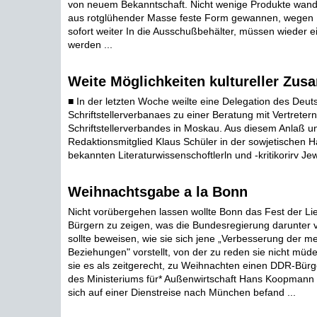
von neuem Bekanntschaft. Nicht wenige Produkte wand
aus rotglühender Masse feste Form gewannen, wegen 
sofort weiter In die Ausschußbehälter, müssen wieder 
werden ...
Weite Möglichkeiten kultureller Zu
■ In der letzten Woche weilte eine Delegation des Deut
Schriftstellerverbanaes zu einer Beratung mit Vertreter
Schriftstellerverbandes in Moskau. Aus diesem Anlaß unt
Redaktionsmitglied Klaus Schüler in der sowjetischen H
bekannten Literaturwissenschoftlerln und -kritikorirv Jew
Weihnachtsgabe a la Bonn
Nicht vorübergehen lassen wollte Bonn das Fest der L
Bürgern zu zeigen, was die Bundesregierung darunter ve
sollte beweisen, wie sie sich jene „Verbesserung der m
Beziehungen" vorstellt, von der zu reden sie nicht müd
sie es als zeitgerecht, zu Weihnachten einen DDR-Bürge
des Ministeriums für* Außenwirtschaft Hans Koopmann 
sich auf einer Dienstreise nach München befand ...