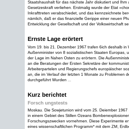
Staatshaushalt für das nächste Jahr diskutiert und Ih
Gesetzeskraft verliehen. Erstmalig wurde der Etat »ch
Inkrafttreten verabschiedet, und das kennzeichnete ber
nämlich, daß er das finanzielle Gerippe einer neuen Ph
Entwicklung der Gesellschaft und der Volkswirtschaft sei
Ernste Lage erörtert
Vom 19. bis 21. Dezember 1967 trafen 6ich deshalb in
Außenminister von 8 sozialistischen Staaten Europas, 
der Lage im Nahen Osten zu erörtern. Die Außenminist
an die Beratungen der Ersten Sekretäre der kommunist
Arbeiterpartelen und Regierungschefs europäischer sozi
an, die im Verlauf der letzten 1 Monate zu Problemen
durchgeführt Wurden ...
Kurz berichtet
Forsch ungstests
Moskau. Die Sowjetunion wird vom 25. Deiember 1967 
in einem Gebiet des Stillen Ozeans Bombenexplosione
Forschungszwecken vornehmen. Diese Experimente er
eines wissenschaftlichen Programm* mit dem ZM, Erd