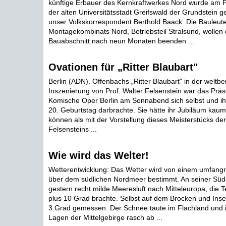
künftige Erbauer des Kernkraftwerkes Nord wurde am 
der alten Universitätsstadt Greifswald der Grundstein ge
unser Volkskorrespondent Berthold Baack. Die Bauleut
Montagekombinats Nord, Betriebsteil Stralsund, wollen
Bauabschnitt nach neun Monaten beenden ...
Ovationen für „Ritter Blaubart"
Berlin (ADN). Offenbachs „Ritter Blaubart" in der welt
Inszenierung von Prof. Walter Felsenstein war das Präs
Komische Oper Berlin am Sonnabend sich selbst und i
20. Geburtstag darbrachte. Sie hätte ihr Jubiläum kaum
können als mit der Vorstellung dieses Meisterstücks de
Felsensteins ...
Wie wird das Welter!
Wetterentwicklung: Das Wetter wird von einem umfangr
über dem südlichen Nordmeer bestimmt. An seiner Südo
gestern recht milde Meeresluft nach Mitteleuropa, die 
plus 10 Grad brachte. Selbst auf dem Brocken und Inse
3 Grad gemessen. Der Schnee taute im Flachland und 
Lagen der Mittelgebirge rasch ab ...