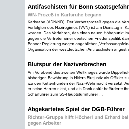
Antifaschisten für Bonn staatsgefäh
WN-Prozeß in Karlsruhe begann
Karlsrabe (ADN/ND). Der Verbotsprozeß gegen die Vere
Verfolgten des Naziregimes (VVN) ist am Dienstag in Ka
worden. Das Verfahren, das einen neuen Höhepunkt im 
gegen die Vertreter einer deutschen Friedenspolitik dars
Bonner Regierung wegen angeblicher „Verfassungsfeindl
Organisation der westdeutschen Antifaschisten angestre
Blutspur der Naziverbrechen
Am Vorabend des zweiten Weltkrieges wurde Dippelhofe
bisherigen Bewährung in Hitlers Blutjustiz als Offizier 
\zu den Kettenhunden der Nazi-Wehrmacht versetzt. Au
er seine Herren nicht, und als Dank dafür beförderte i
Scharführer zum SS-Hauptsturmführer ...
Abgekartetes Spiel der DGB-Führer
Richter-Gruppe hilft Höcherl und Erhard bei
gegen Arbeiter