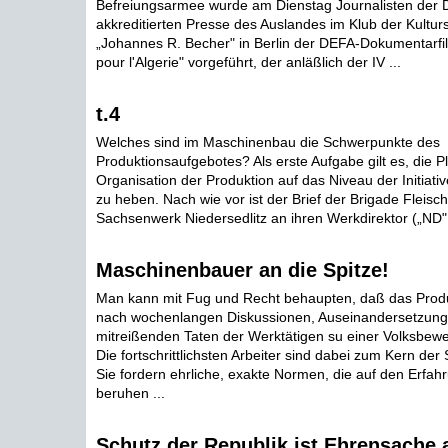
Befreiungsarmee wurde am Dienstag Journalisten der
akkreditierten Presse des Auslandes im Klub der Kultu
„Johannes R. Becher" in Berlin der DEFA-Dokumentarfilm
pour l'Algerie" vorgeführt, der anläßlich der IV ...
t.4
Welches sind im Maschinenbau die Schwerpunkte des
Produktionsaufgebotes? Als erste Aufgabe gilt es, die 
Organisation der Produktion auf das Niveau der Initiati
zu heben. Nach wie vor ist der Brief der Brigade Fleis
Sachsenwerk Niedersedlitz an ihren Werkdirektor („ND"
Maschinenbauer an die Spitze!
Man kann mit Fug und Recht behaupten, daß das Prod
nach wochenlangen Diskussionen, Auseinandersetzun
mitreißenden Taten der Werktätigen su einer Volksbew
Die fortschrittlichsten Arbeiter sind dabei zum Kern de
Sie fordern ehrliche, exakte Normen, die auf den Erfa
beruhen ...
Schutz der Republik ist Ehrensache a