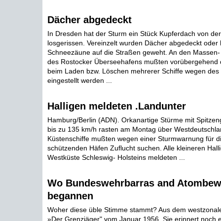
Dächer abgedeckt
In Dresden hat der Sturm ein Stück Kupferdach von der
losgerissen. Vereinzelt wurden Dächer abgedeckt oder
Schneezäune auf die Straßen geweht. An den Massen- 
des Rostocker Überseehafens mußten vorübergehend d
beim Laden bzw. Löschen mehrerer Schiffe wegen des 
eingestellt werden ...
Halligen meldeten .Landunter
Hamburg/Berlin (ADN). Orkanartige Stürme mit Spitzen
bis zu 135 km/h rasten am Montag über Westdeutschlan
Küstenschiffe mußten wegen einer Sturmwarnung für d
schützenden Häfen Zuflucht suchen. Alle kleineren Hall
Westküste Schleswig- Holsteins meldeten ...
Wo Bundeswehrbarras and Atombew
begannen
Woher diese üble Stimme stammt? Aus dem westzonalen 
»Der Grenzjäger" vom Januar 1956. Sie erinnert noch 