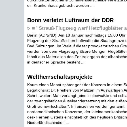
durch die zerbrochene Schaufensterscheibe verletzte 
ein Krankenhaus gebracht werden ...
Bonn verletzt Luftraum der DDR
t- ■ ' Strauß-Flugzeug warf Hetzflugblätter 
Berlin (ADN/ND). Am 18 Januar nachmittags 15.00 Uhr 
Flugzeug der Straußschen Luftwaffe die Staatsgrenze 
Bad Salzungen. Im Verlauf dieser provokatorischen Gr
wurden von dem Flugzeug größere Mengen Flugblätter
Inhalt aus Materialien des Zentralorgans der albanische
in deutscher Sprache besteht ...
Weltherrschaftsprojekte
Kaum einen Monat später geht der Konzern in einem S
Legationsrat Dr. Freiherr von Maltzan im Auswärtigen 
Schritt weiter: Man verlangt „eine zielbewußte und schl
der zwangsläufigen Auseinandersetzung mit den außer
Großraumwirtschaften". Im einzelnen werden genannt: 
nordamerikanischen Konzerne, der lateinamerikanische
des- Fernen Ostens einschließlich des heutigen Britisc
Niederländischindien ...