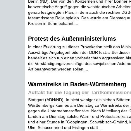
Berlin (ND). Der von den Konzernen und ihrer Bonner 
konzentrische Angriff gegen die westdeutschen Arbeiter
genau festgelegten Plan, in dem auch die rechten DGB
festumrissene Rolle spielen. Das wurde am Dienstag au
Kreisen in Bonn bekannt ...
Protest des Außenministeriums
In einer Erklärung zu dieser Provokation stellt das Minis
Auswärtige Angelegenheiten der DDR fest: ».Bei dieser
handelt es sich tun einen vorbedachten aggressiven Akt
die Verständigungsvorschläge des sowjetischen Aidem
Art beantwortet werden sollen ...
Warnstreiks in Baden-Württemberg
Auftakt für die Tagung der Tarifkommission
Stattgart (ADN/ND). In nicht weniger als sieben Städte
Württembergs kam es am Dienstag zu Warnstreiks der M
gegen die Unternehmeroffensive. Nach Mitteilung der IG
fanden am Dienstag solche Warn- und Proteststreiks z
und einer Stunde in "Göppingen, Schwäbisch-Gmünd, M
Ulm, Schussenried und Eislingen statt ...