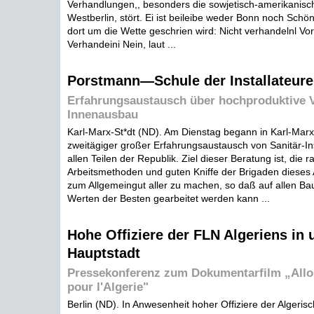
Verhandlungen,, besonders die sowjetisch-amerikanis
Westberlin, stört. Ei ist beileibe weder Bonn noch Sch
dort um die Wette geschrien wird: Nicht verhandelnl Vor
Verhandeini Nein, laut ...
Porstmann—Schule der Installateure
Erfahrungsaustausch über hochproduktive 
Innenausbau
Karl-Marx-St*dt (ND). Am Dienstag begann in Karl-Marx
zweitägiger großer Erfahrungsaustausch von Sanitär-In
allen Teilen der Republik. Ziel dieser Beratung ist, die ra
Arbeitsmethoden und guten Kniffe der Brigaden diese
zum Allgemeingut aller zu machen, so daß auf allen Ba
Werten der Besten gearbeitet werden kann ...
Hohe Offiziere der FLN Algeriens in 
Hauptstadt
Pressekonferenz zum Dokumentarfilm „Allons
pour l'Algerie"
Berlin (ND). In Anwesenheit hoher Offiziere der Algeris