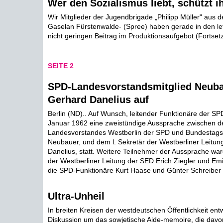
Wer den Sozialismus liebt, schützt i
Wir Mitglieder der Jugendbrigade „Philipp Müller" aus 
Gaselan Fürstenwalde- (Spree) haben gerade in den le
nicht geringen Beitrag im Produktionsaufgebot (Fortsetz
SEITE 2
SPD-Landesvorstandsmitglied Neuba
Gerhard Danelius auf
Berlin (ND).. Auf Wunsch, leitender Funktionäre der SP
Januar 1962 eine zweistündige Aussprache zwischen d
Landesvorstandes Westberlin der SPD und Bundestags
Neubauer, und dem l. Sekretär der Westberliner Leitu
Danelius, statt. Weitere Teilnehmer der Aussprache war
der Westberliner Leitung der SED Erich Ziegler und E
die SPD-Funktionäre Kurt Haase und Günter Schreiber .
Ultra-Unheil
In breiten Kreisen der westdeutschen Öffentlichkeit entw
Diskussion um das sowjetische Aide-memoire, die davo