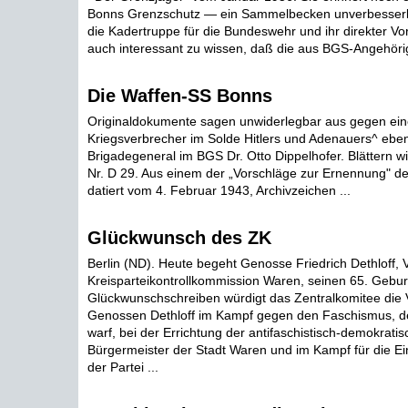
Bonns Grenzschutz — ein Sammelbecken unverbesserlic
die Kadertruppe für die Bundeswehr und ihr direkter Vorl
auch interessant zu wissen, daß die aus BGS-Angehörige
Die Waffen-SS Bonns
Originaldokumente sagen unwiderlegbar aus gegen ei
Kriegsverbrecher im Solde Hitlers und Adenauers^ ebe
Brigadegeneral im BGS Dr. Otto Dippelhofer. Blättern wir
Nr. D 29. Aus einem der „Vorschläge zur Ernennung" de
datiert vom 4. Februar 1943, Archivzeichen ...
Glückwunsch des ZK
Berlin (ND). Heute begeht Genosse Friedrich Dethloff, 
Kreisparteikontrollkommission Waren, seinen 65. Gebur
Glückwunschschreiben würdigt das Zentralkomitee die 
Genossen Dethloff im Kampf gegen den Faschismus, de
warf, bei der Errichtung der antifaschistisch-demokrati
Bürgermeister der Stadt Waren und im Kampf für die Ei
der Partei ...