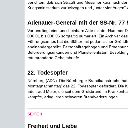
berichten, daß sich Strauß und Messmer kurz nach der
Kriegsministerium zurückzogen und „unter vier Augen" v
Adenauer-General mit der SS-Nr. 77 
Vor uns liegt eine unscheinbare Akte mit der Nummer D 2
000 01 bis 000 96 sorgfältig numeriert. Ein Archivar de
Führungsamtes hat die Blätter mit pedantischer Gründli
aneinandergereiht. Personalfragebogen und Ernennung
Beförderungsurkunden und Planstellenlisten, Besoldun
rotumränderte Geheimbriefe ...
22. Todesopfer
Nürnberg (ADN). Die Nürnberger Brandkatastrophe ha
Montagnachmittag' das 22. Todesopfer gefordert. Die K
Edeltraud Meier, die seit dem Großbrand im Krankenh
kämpfte, erlag ihren schweren Brandverletzungen.
SEITE 3
Freiheit und Liebe