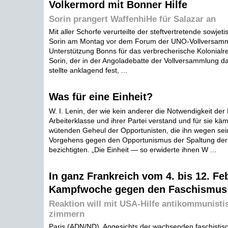
Volkermord mit Bonner Hilfe
Sorin prangert WaffenhiHe für Salazar an
Mit aller Schorfe verurteilte der steftvertretende sowje
Sorin am Montag vor dem Forum der UNO-Vollversamm
Unterstützung Bonns für das verbrecherische Kolonialr
Sorin, der in der Angoladebatte der Vollversammlung das
stellte anklagend fest, ...
Was für eine Einheit?
W. I. Lenin, der wie kein anderer die Notwendigkeit der 
Arbeiterklasse und ihrer Partei verstand und für sie käm
wütenden Geheul der Opportunisten, die ihn wegen se
Vorgehens gegen den Opportunismus der Spaltung der
bezichtigten. „Die Einheit — so erwiderte ihnen W ...
In ganz Frankreich vom 4. bis 12. Fe
Kampfwoche gegen den Faschismus
Reaktion will mit USA-Hilfe antikommunisti
zimmern
Paris (ADN/ND). Angesichts der wachsenden faschistis