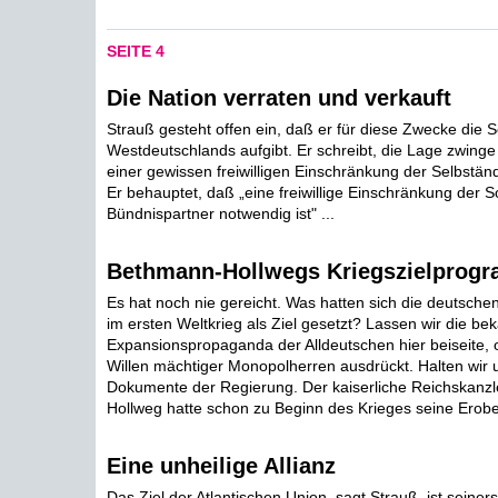
SEITE 4
Die Nation verraten und verkauft
Strauß gesteht offen ein, daß er für diese Zwecke die S
Westdeutschlands aufgibt. Er schreibt, die Lage zwinge
einer gewissen freiwilligen Einschränkung der Selbständig
Er behauptet, daß „eine freiwillige Einschränkung der S
Bündnispartner notwendig ist" ...
Bethmann-Hollwegs Kriegszielprog
Es hat noch nie gereicht. Was hatten sich die deutsche
im ersten Weltkrieg als Ziel gesetzt? Lassen wir die be
Expansionspropaganda der Alldeutschen hier beiseite, 
Willen mächtiger Monopolherren ausdrückt. Halten wir 
Dokumente der Regierung. Der kaiserliche Reichskanz
Hollweg hatte schon zu Beginn des Krieges seine Erober
Eine unheilige Allianz
Das Ziel der Atlantischen Union, sagt Strauß, ist seiners