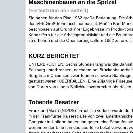
Maschinenbauen an die Spitze!
(Fortsetzuno uo» Sette 1)
Sie haben für den Plan 1962 große Bedeutung. Die Arbe
des VEB Großdrehmaschinenbau „8. Mai" in Karl-Marx-S
beschlossen auf Grund ihrer Ergebnisse im Produktions
Kennziffern für die Arbeitsproduktivität und die Bruttopr
zu erhöhen und die Orientierungsziffern 1962 zu erreich
KURZ BERICHTET
UNTERBROCHEN. Sechs Stunden lang war die Bahns
Salzburg unterbrochen, nachdem bei Brückenbauarbeit
Bergen am Chiemsee zwei Tonnen schwere Stahlträger 
gestürzt waren. ÜBERFALLEN. Eine 20jährige Friseuse
von Düren von einem Sittlichkeitsverbrecher überfallen .
Tobende Besatzer
Frankfurt (Main) (ND/DS). Erheblich verletzt wurde der 
in der Frankfurter Kaiserstraße von zwei amerikanische
Gangster in Uniform hatten ihn gegen eine Schaufenst
weil ihnen der Eintritt in das überfüllte Lokal verwehrt 