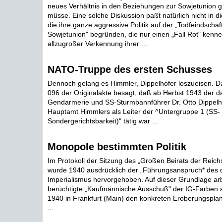
neues Verhältnis in den Beziehungen zur Sowjetunion 
müsse. Eine solche Diskussion paßt natürlich nicht in di
die ihre ganze aggressive Politik auf der „Todfeindschaf
Sowjetunion" begründen, die nur einen „Fall Rot" kenne
allzugroßer Verkennung ihrer ...
NATO-Truppe des ersten Schusses
Dennoch gelang es Himmler, Dippelhofer loszueisen. 
096 der Originalakte besagt, daß ab Herbst 1943 der d
Gendarmerie und SS-Sturmbannführer Dr. Otto Dippelh
Hauptamt Himmlers als Leiter der ^Untergruppe 1 (SS- 
Sondergerichtsbarkeit)" tätig war ...
Monopole bestimmten Politik
Im Protokoll der Sitzung des „Großen Beirats der Reich
wurde 1940 ausdrücklich der „Führungsanspruch* des 
Imperialismus hervorgehoben. Auf dieser Grundlage arb
berüchtigte „Kaufmännische Ausschuß" der IG-Farben a
1940 in Frankfurt (Main) den konkreten Eroberungspla
...