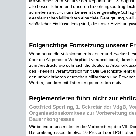
Maßnahmen zum Schütze der Republik am 13. August.
alle besser lehren und unseren Erziehungsauftrag leichte
schrieben sie. „Für uns Lehrer ist der gewaltige Schlag
westdeutschen Militaristen eine tiefe Genugtuung, weil 
schädlicher Einflüsse ledig sind, die unser Erziehungsw
...
Folgerichtige Fortsetzung unserer Fr
Wenn heute die Volkskammer in erster und zweiter Le
über die Allgemeine Wehrpflicht verabschiedet, dann k
zum Ausdruck, wie sehr sich die deutsche Arbeiterklasse
des Friedens verantwortlich fühlt Die Geschichte lehrt
den unbelehrbaren deutschen Militaristen und Revanchi
Worten, sondern mit Taten entgegentreten muß ...
Reglementieren führt nicht zur ehrli
Gottfried Sperling, 1. Sekretär der VdgB, Vo
Organisationskomitees zur Vorbereitung des
Bauernkongresses
Wir befinden uns mitten in der Vorbereitung des VII. D
Bauernkongresses. In etwa 10 Prozent der LPG haben 