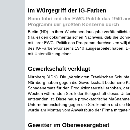
Im Würgegriff der IG-Farben
Bonn führt mit der EWG-Politik das 1940 au
Programm der größten Konzerne durch
Berlin (ND). In ihrer Wochenendausgabe veröffentlichte 
(Halle) den dokumentarischen Nachweis, daß die Bonn
mit ihrer EWG- Politik das Programm durchsetzen willj 
des IG-Farben-Konzerns 1940 ausgearbeitet haben. Di
mit Unterstützung einer ...
Gewerkschaft verklagt
Nürnberg (ADN). Die „Vereinigten Fränkischen Schuhfab
Nürnberg haben gegen die Gewerkschaft Leder eine Kl
Schadenersatz für den Produktionsausfall erhoben, der 
Wochen währenden Streik der Belegschaft dieses Unt
entstanden ist. Diese neue provokatorische Maßnahme
Unternehmensleitung gegen die Streikenden und die G
wurde am Montag vom Anwaltsbüro der Firma mitgeteilt 
Gewitter im Oberwesergebiet