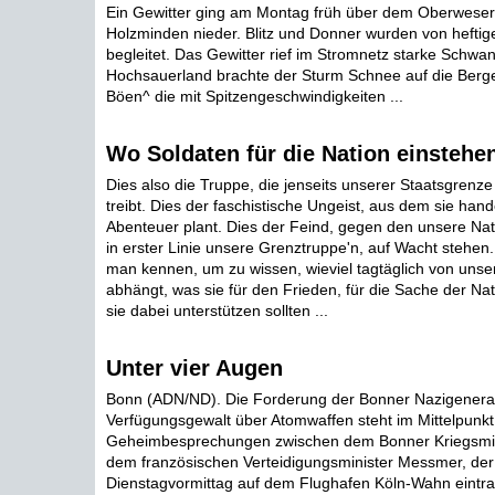
Ein Gewitter ging am Montag früh über dem Oberweser
Holzminden nieder. Blitz und Donner wurden von hefti
begleitet. Das Gewitter rief im Stromnetz starke Schwa
Hochsauerland brachte der Sturm Schnee auf die Berge
Böen^ die mit Spitzengeschwindigkeiten ...
Wo Soldaten für die Nation einstehe
Dies also die Truppe, die jenseits unserer Staatsgrenz
treibt. Dies der faschistische Ungeist, aus dem sie hand
Abenteuer plant. Dies der Feind, gegen den unsere Nat
in erster Linie unsere Grenztruppe'n, auf Wacht stehe
man kennen, um zu wissen, wieviel tagtäglich von unse
abhängt, was sie für den Frieden, für die Sache der Nat
sie dabei unterstützen sollten ...
Unter vier Augen
Bonn (ADN/ND). Die Forderung der Bonner Nazigeneral
Verfügungsgewalt über Atomwaffen steht im Mittelpunkt
Geheimbesprechungen zwischen dem Bonner Kriegsmin
dem französischen Verteidigungsminister Messmer, de
Dienstagvormittag auf dem Flughafen Köln-Wahn eintr