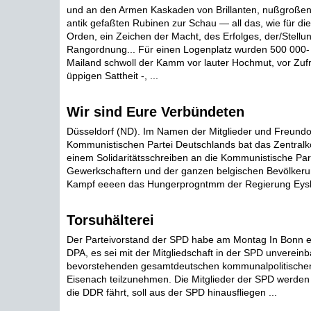
und an den Armen Kaskaden von Brillanten, nußgroß
antik gefaßten Rubinen zur Schau — all das, wie für di
Orden, ein Zeichen der Macht, des Erfolges, der/Stellun
Rangordnung... Für einen Logenplatz wurden 500 000- 
Mailand schwoll der Kamm vor lauter Hochmut, vor Zufr
üppigen Sattheit -, ...
Wir sind Eure Verbündeten
Düsseldorf (ND). Im Namen der Mitglieder und Freundo
Kommunistischen Partei Deutschlands bat das Zentralk
einem Solidaritätsschreiben an die Kommunistische Part
Gewerkschaftern und der ganzen belgischen Bevölkerun
Kampf eeeen das Hungerprogntmm der Regierung Eysk
Torsuhälterei
Der Parteivorstand der SPD habe am Montag In Bonn erk
DPA, es sei mit der Mitgliedschaft in der SPD unvereinb
bevorstehenden gesamtdeutschen kommunalpolitischen
Eisenach teilzunehmen. Die Mitglieder der SPD werden 
die DDR fährt, soll aus der SPD hinausfliegen ...