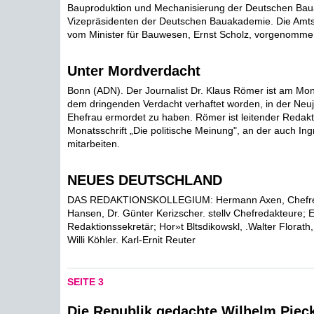
Bauproduktion und Mechanisierung der Deutschen Ba
Vizepräsidenten der Deutschen Bauakademie. Die Amt
vom Minister für Bauwesen, Ernst Scholz, vorgenommen
Unter Mordverdacht
Bonn (ADN). Der Journalist Dr. Klaus Römer ist am Mon
dem dringenden Verdacht verhaftet worden, in der Neu
Ehefrau ermordet zu haben. Römer ist leitender Redak
Monatsschrift „Die politische Meinung", an der auch I
mitarbeiten.
NEUES DEUTSCHLAND
DAS REDAKTIONSKOLLEGIUM: Hermann Axen, Chefre
Hansen, Dr. Günter Kerizscher. stellv Chefredakteure; 
Redaktionssekretär; Hor»t Bltsdikowskl, .Walter Florath,
Willi Köhler. Karl-Ernit Reuter
SEITE 3
Die Republik gedachte Wilhelm Piec