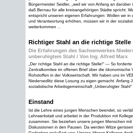
Bürgermeister Seidler, „weil wir von Anfang an darüber 
daß Bernau für alle kreisangehörigen Städte spricht. Wa
entspricht unseren eigenen Erfahrungen: Wollen wir in
und Verantwortung erhöhen, müssen wir in der sozialis
weiterkommen ...
Richtiger Stahl an die richtige Stelle
Die Erfahrungen des Sachsenwerkes Nieders
unberuhigtem Stahl / Von Ing. Alfred Marx
„Der richtige Stahl an die richtige Stelle!" — So forderte
Zentralkomitee im offenen Brief über die ökonomische
Rohstoffen in der Volkswirtschaft. Wir haben uns im V
Niedersedlitz diese Losung zu eigen gemacht. Anfang Jul
sozialistische Arbeitsgemeinschaft „Unberuhigter Stahl" .
Einstand
Ist die Lehre eines jungen Menschen beendet, so verläß
Lehrwerkstatt und arbeitet in der Produktion mit Kollege
zusammen. Sie beziehen unsere jungen Menschen mit e
Diskussionen in den Pausen. Da werden Witze gerissen,
Gedanken geäußert usw. Unsere älteren Kollegen denk