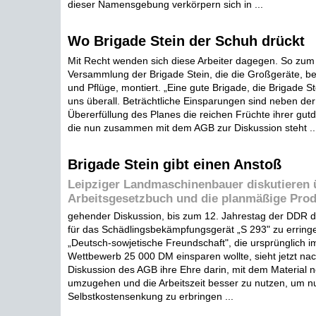
dieser Namensgebung verkörpern sich in ...
Wo Brigade Stein der Schuh drückt
Mit Recht wenden sich diese Arbeiter dagegen. So zum B
Versammlung der Brigade Stein, die die Großgeräte, 
und Pflüge, montiert. „Eine gute Brigade, die Brigade S
uns überall. Beträchtliche Einsparungen sind neben de
Übererfüllung des Planes die reichen Früchte ihrer gut
die nun zusammen mit dem AGB zur Diskussion steht ..
Brigade Stein gibt einen Anstoß
Leipziger Landmaschinenbauer diskutieren 
Arbeitsgesetzbuch und die planmäßige Prod
gehender Diskussion, bis zum 12. Jahrestag der DDR 
für das Schädlingsbekämpfungsgerät „S 293" zu erringe
„Deutsch-sowjetische Freundschaft", die ursprünglich im
Wettbewerb 25 000 DM einsparen wollte, sieht jetzt na
Diskussion des AGB ihre Ehre darin, mit dem Material no
umzugehen und die Arbeitszeit besser zu nutzen, um 
Selbstkostensenkung zu erbringen ...