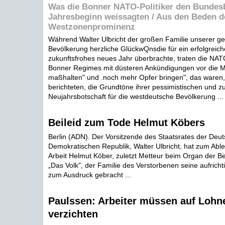
Was die Bonner NATO-Politiker den Bunde
Jahresbeginn weissagten / Aus den Beden d
Westzonenprominenz
Während Walter Ulbricht der großen Familie unserer g
Bevölkerung herzliche GlückwQnsdie für ein erfolgreic
zukunftsfrohes neues Jahr überbrachte, traten die NATO
Bonner Regimes mit düsteren Ankündigungen vor die 
maßhalten" und .noch mehr Opfer bringen", das waren, 
berichteten, die Grundtöne ihrer pessimistischen und z
Neujahrsbotschaft für die westdeutsche Bevölkerung ...
Beileid zum Tode Helmut Köbers
Berlin (ADN). Der Vorsitzende des Staatsrates der Deu
Demokratischen Republik, Walter Ulbricht, hat zum Abl
Arbeit Helmut Köber, zuletzt Metteur beim Organ der Bez
„Das Volk", der Familie des Verstorbenen seine aufrich
zum Ausdruck gebracht ...
Paulssen: Arbeiter müssen auf Loh
verzichten