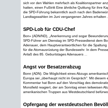
sich vor den Wahlen mehrfach als Koalitionspartner an
hatten, einen Fußtritt Eine ähnliche Quittung für ihre Kap
die SPD-Führung bekanntlich auch nach den Badenwür
Landtagswahlen im Juni vergangenen Jahres erhalten .
SPD-Lob für CDU-Chef
Bon» (ADN/ND), „Anerkennung und sogar Bewunderung"
SPD-Führer am Dienstag im SPD-Pressedienst dem Bo
Adenauer, dem Hauptverantwortlichen für die Spaltung
für die Atomausrüstung der Bundeswehr. In dem Pressed
Anlaß des 85. Geburtstages Adenauers ...
Angst vor Besatzerabzug
Bonn (ADN). Die Möglichkeit eines Abzugs amerikanisc
Europa sei „überhaupt nicht im Gespräch". Mit diesem
Kommentar hat Bonn auf den Vorschlag des demokrati
Monsfield reagiert, der am Sonntag einen teilweisen Ab
amerikanischen Truppen aus Westdeutschland befürworte
Opfergang der westdeutschen Bevöl