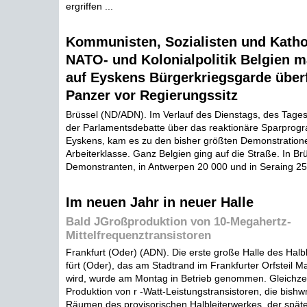
ergriffen ...
Kommunisten, Sozialisten und Katho
NATO- und Kolonialpolitik Belgien m
auf Eyskens Bürgerkriegsgarde überfi
Panzer vor Regierungssitz
Brüssel (ND/ADN). Im Verlauf des Dienstags, des Tages
der Parlamentsdebatte über das reaktionäre Sparprog
Eyskens, kam es zu den bisher größten Demonstration
Arbeiterklasse. Ganz Belgien ging auf die Straße. In B
Demonstranten, in Antwerpen 20 000 und in Seraing 25 
Im neuen Jahr in neuer Halle
Bald JGroßproduktion von 10-Megahertz-
MitteIfrequenztransistoren
Frankfurt (Oder) (ADN). Die erste große Halle des Halb
fürt (Oder), das am Stadtrand im Frankfurter Orfsteil Ma
wird, wurde am Montag in Betrieb genommen. Gleichzei
Produktion von r -Watt-Leistungstransistoren, die bishw
Räumen des provisorischen Halbleiterwerkes, der spät