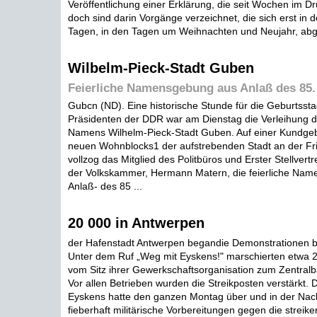
Veröffentlichung einer Erklärung, die seit Wochen im Dr
doch sind darin Vorgänge verzeichnet, die sich erst in d
Tagen, in den Tagen um Weihnachten und Neujahr, abge
Wilbelm-Pieck-Stadt Guben
Feierliche Namensgebung aus Anlaß des 85.
Gubcn (ND). Eine historische Stunde für die Geburtsst
Präsidenten der DDR war am Dienstag die Verleihung d
Namens Wilhelm-Pieck-Stadt Guben. Auf einer Kundgeb
neuen Wohnblocks1 der aufstrebenden Stadt an der F
vollzog das Mitglied des Politbüros und Erster Stellvert
der Volkskammer, Hermann Matern, die feierliche Na
Anlaß- des 85 ...
20 000 in Antwerpen
der Hafenstadt Antwerpen begandie Demonstrationen be
Unter dem Ruf „Weg mit Eyskens!" marschierten etwa 
vom Sitz ihrer Gewerkschaftsorganisation zum Zentral
Vor allen Betrieben wurden die Streikposten verstärkt. 
Eyskens hatte den ganzen Montag über und in der Nac
fieberhaft militärische Vorbereitungen gegen die streike