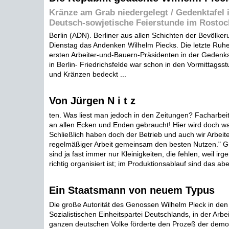
Kränze am Grab niedergelegt / Gedenktafel 
Deutsch-sowjetische Feierstunde im Rostoc
Berlin (ADN). Berliner aus allen Schichten der Bevölke
Dienstag das Andenken Wilhelm Piecks. Die letzte Ruhe
ersten Arbeiter-und-Bauern-Präsidenten in der Gedenkst
in Berlin- Friedrichsfelde war schon in den Vormittags
und Kränzen bedeckt ...
Von Jürgen N i t z
ten. Was liest man jedoch in den Zeitungen? Facharbei
an allen Ecken und Enden gebraucht! Hier wird doch w
Schließlich haben doch der Betrieb und auch wir Arbeite
regelmäßiger Arbeit gemeinsam den besten Nutzen." G
sind ja fast immer nur Kleinigkeiten, die fehlen, weil irg
richtig organisiert ist; im Produktionsablauf sind das aber
Ein Staatsmann von neuem Typus
Die große Autorität des Genossen Wilhelm Pieck in den
Sozialistischen Einheitspartei Deutschlands, in der Arbe
ganzen deutschen Volke förderte den Prozeß der demo