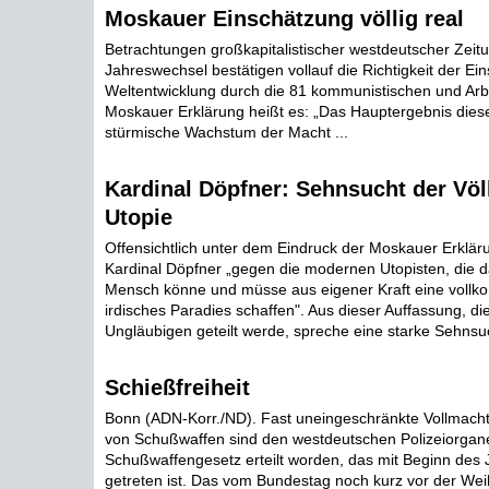
Moskauer Einschätzung völlig real
Betrachtungen großkapitalistischer westdeutscher Zei
Jahreswechsel bestätigen vollauf die Richtigkeit der Ei
Weltentwicklung durch die 81 kommunistischen und Arbe
Moskauer Erklärung heißt es: „Das Hauptergebnis diese
stürmische Wachstum der Macht ...
Kardinal Döpfner: Sehnsucht der Völ
Utopie
Offensichtlich unter dem Eindruck der Moskauer Erklär
Kardinal Döpfner „gegen die modernen Utopisten, die d
Mensch könne und müsse aus eigener Kraft eine vollk
irdisches Paradies schaffen". Aus dieser Auffassung, d
Ungläubigen geteilt werde, spreche eine starke Sehnsuc
Schießfreiheit
Bonn (ADN-Korr./ND). Fast uneingeschränkte Vollmac
von Schußwaffen sind den westdeutschen Polizeiorgan
Schußwaffengesetz erteilt worden, das mit Beginn des J
getreten ist. Das vom Bundestag noch kurz vor der W