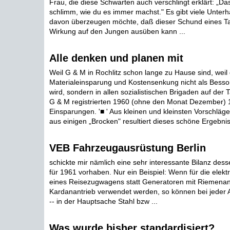
Frau, die diese Schwarten auch verschlingt erklärt: „Das 
schlimm, wie du es immer machst." Es gibt viele Unterha
davon überzeugen möchte, daß dieser Schund eines T
Wirkung auf den Jungen ausüben kann ...
Alle denken und planen mit
Weil G & M in Rochlitz schon lange zu Hause sind, wei
Materialeinsparung und Kostensenkung nicht als Bessor
wird, sondern in allen sozialistischen Brigaden auf der
G & M registrierten 1960 (ohne den Monat Dezember)
Einsparungen. '■ ' Aus kleinen und kleinsten Vorschläge
aus einigen „Brocken" resultiert dieses schöne Ergebnis 
VEB Fahrzeugausrüstung Berlin
schickte mir nämlich eine sehr interessante Bilanz dess
für 1961 vorhaben. Nur ein Beispiel: Wenn für die elekt
eines Reisezugwagens statt Generatoren mit Riemenant
Kardanantrieb verwendet werden, so können bei jeder 
-- in der Hauptsache Stahl bzw ...
Was wurde bisher standardisiert?