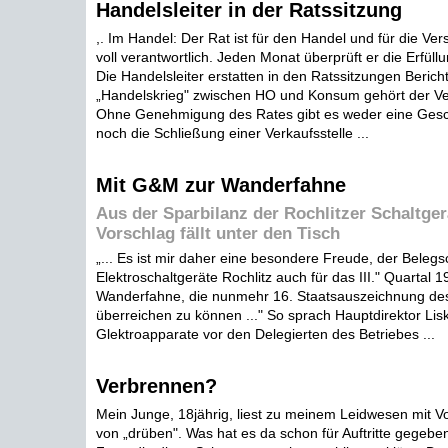
Handelsleiter in der Ratssitzung
,. Im Handel: Der Rat ist für den Handel und für die Ver
voll verantwortlich. Jeden Monat überprüft er die Erfül
Die Handelsleiter erstatten in den Ratssitzungen Berich
„Handelskrieg" zwischen HO und Konsum gehört der Ve
Ohne Genehmigung des Rates gibt es weder eine Gesc
noch die Schließung einer Verkaufsstelle ...
Mit G&M zur Wanderfahne
Aus der Sparbilanz der Rochlitzer Schaltger
Vorschlag fällt unter den Tisch
„... Es ist mir daher eine besondere Freude, der Beleg
Elektroschaltgeräte Rochlitz auch für das III." Quartal 1
Wanderfahne, die nunmehr 16. Staatsauszeichnung des
überreichen zu können ..." So sprach Hauptdirektor Lis
Glektroapparate vor den Delegierten des Betriebes ...
Verbrennen?
Mein Junge, 18jährig, liest zu meinem Leidwesen mit V
von „drüben". Was hat es da schon für Auftritte gegebe