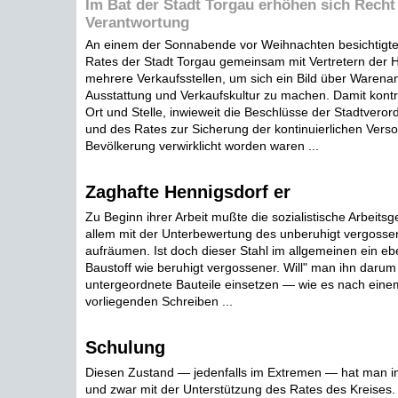
Im Bat der Stadt Torgau erhöhen sich Recht
Verantwortung
An einem der Sonnabende vor Weihnachten besichtigten
Rates der Stadt Torgau gemeinsam mit Vertretern der
mehrere Verkaufsstellen, um sich ein Bild über Warenan
Ausstattung und Verkaufskultur zu machen. Damit kontro
Ort und Stelle, inwieweit die Beschlüsse der Stadtver
und des Rates zur Sicherung der kontinuierlichen Vers
Bevölkerung verwirklicht worden waren ...
Zaghafte Hennigsdorf er
Zu Beginn ihrer Arbeit mußte die sozialistische Arbeits
allem mit der Unterbewertung des unberuhigt vergosse
aufräumen. Ist doch dieser Stahl im allgemeinen ein e
Baustoff wie beruhigt vergossener. Will" man ihn darum 
untergeordnete Bauteile einsetzen — wie es nach ein
vorliegenden Schreiben ...
Schulung
Diesen Zustand — jedenfalls im Extremen — hat man i
und zwar mit der Unterstützung des Rates des Kreises. 