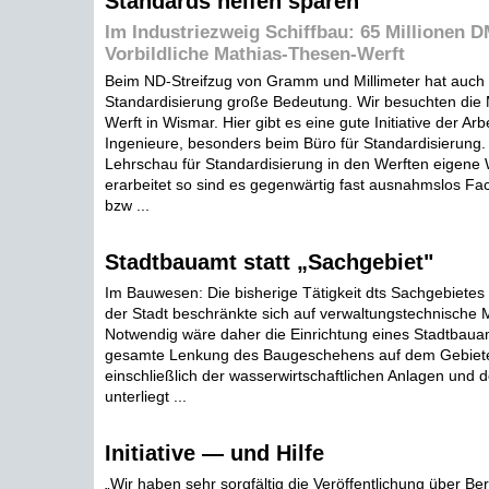
Standards helfen sparen
Im Industriezweig Schiffbau: 65 Millionen D
Vorbildliche Mathias-Thesen-Werft
Beim ND-Streifzug von Gramm und Millimeter hat auch 
Standardisierung große Bedeutung. Wir besuchten die
Werft in Wismar. Hier gibt es eine gute Initiative der Arb
Ingenieure, besonders beim Büro für Standardisierung
Lehrschau für Standardisierung in den Werften eigene
erarbeitet so sind es gegenwärtig fast ausnahmslos F
bzw ...
Stadtbauamt statt „Sachgebiet"
Im Bauwesen: Die bisherige Tätigkeit dts Sachgebiete
der Stadt beschränkte sich auf verwaltungstechnisch
Notwendig wäre daher die Einrichtung eines Stadtbaua
gesamte Lenkung des Baugeschehens auf dem Gebiete
einschließlich der wasserwirtschaftlichen Anlagen und
unterliegt ...
Initiative — und Hilfe
„Wir haben sehr sorgfältig die Veröffentlichung über Ber