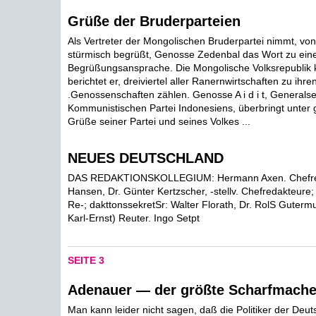
Grüße der Bruderparteien
Als Vertreter der Mongolischen Bruderpartei nimmt, vo
stürmisch begrüßt, Genosse Zedenbal das Wort zu ein
Begrüßungsansprache. Die Mongolische Volksrepublik k
berichtet er, dreiviertel aller Ranernwirtschaften zu ihre
.Genossenschaften zählen. Genosse A i d i t, Generalse
Kommunistischen Partei Indonesiens, überbringt unter g
Grüße seiner Partei und seines Volkes ...
NEUES DEUTSCHLAND
DAS REDAKTIONSKOLLEGIUM: Hermann Axen. Chefre
Hansen, Dr. Günter Kertzscher, -stellv. Chefredakteure;
Re-; dakttonssekretSr: Walter Florath, Dr. RolS Gutermu
Karl-Ernst) Reuter. Ingo Setpt
SEITE 3
Adenauer — der größte Scharfmache
Man kann leider nicht sagen, daß die Politiker der Deu