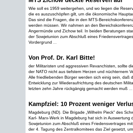
MTS Zichow deckte Reserven auf
Wie soll es 1959 weitergehen, und wo liegen die Rese
die es auszuschöpfen gilt, um die ökonomische Haupta
Das sind die Fragen, die in den MTS-Bereichskonferen
werden müssen. Wir nahmen an den Bereichskonferen
Angermünde und Zichow teil. In beiden Beratungen sta
der Sowjetunion zum Abschluß eines Friedensvertrages
Vordergrund ...
Von Prof. Dr. Karl Bitte!
der Militaristen und aggressiven Revanchisten, sollte d
der NATO nicht aus tiefstem Herzen und nüchternem 
Alle friedliebenden Bürger werden sich einig sein, daß 
Entwicklung zur Wiederaufrichtung des deutschen Mili
letzten zehn Jahre rückgängig gemacht werden muß ...
Kampfziel: 10 Prozent weniger Verlus
Magdeburg (ND). Die Brigade „Wilhelm Pieck" des Sc
Karl- Marx-Werk in Magdeburg hat sich in Auswertung 
Sowjetunion zum Abschluß eines Friedensvertrages mi
der 4. Tagung des Zentralkomitees das Ziel gesetzt, um