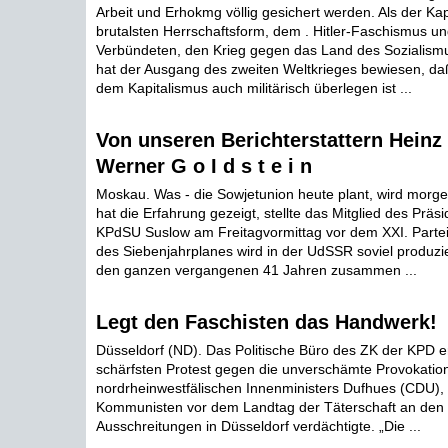
Arbeit und Erhokmg völlig gesichert werden. Als der Kap
brutalsten Herrschaftsform, dem . Hitler-Faschismus u
Verbündeten, den Krieg gegen das Land des Sozialismu
hat der Ausgang des zweiten Weltkrieges bewiesen, da
dem Kapitalismus auch militärisch überlegen ist ...
Von unseren Berichterstattern Heinz 
Werner G o I d s t e i n
Moskau. Was - die Sowjetunion heute plant, wird morge
hat die Erfahrung gezeigt, stellte das Mitglied des Prä
KPdSU Suslow am Freitagvormittag vor dem XXI. Parteit
des Siebenjahrplanes wird in der UdSSR soviel produzie
den ganzen vergangenen 41 Jahren zusammen ...
Legt den Faschisten das Handwerk!
Düsseldorf (ND). Das Politische Büro des ZK der KPD 
schärfsten Protest gegen die unverschämte Provokatio
nordrheinwestfälischen Innenministers Dufhues (CDU), 
Kommunisten vor dem Landtag der Täterschaft an den 
Ausschreitungen in Düsseldorf verdächtigte. „Die ...