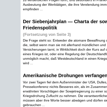
zu verderblichen Folgen führt, und besonders in Frankre
Ausbeutung der Werktätigen, die ihre Verelendung imme
empfinden ...
Der Siebenjahrplan — Charta der so
Friedenspolitik
(Fortsetzung von Seite 3)
Die Frage steht so: Entweder die atomare Bewaffnung
die, selbst wenn man sie mit allerhand mündlichen und s
Versicherungen tarnt, in Wirklichkeit doch der Kurs auf 
eines Krieges ist, oder eine Regelung der Deutschlandf
unmöglich macht, daß Westdeutschland in einen Kriegs
wird ...
Amerikanische Drohungen verfangen
Vor zwei Tagen fiel dem Außenminister der USA, Dulles,
Pressekonferenz nichts Besseres ein, als im Zusamme
erwähnten Vorschlägen der Sowjetregierung zu einer sc
Kriegsdrohung Zuflucht zu nehmen. Die verantwortlich
müssen aber ihre Worte besser abwägen und dürfen sie n
gebrauchen ...