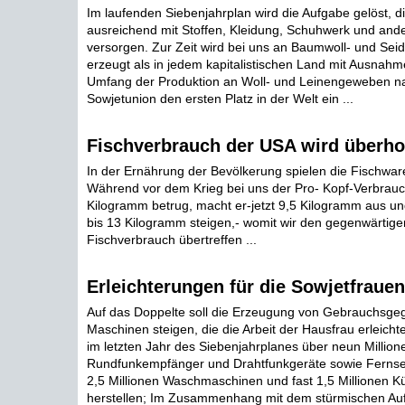
Im laufenden Siebenjahrplan wird die Aufgabe gelöst, 
ausreichend mit Stoffen, Kleidung, Schuhwerk und and
versorgen. Zur Zeit wird bei uns an Baumwoll- und Sei
erzeugt als in jedem kapitalistischen Land mit Ausna
Umfang der Produktion an Woll- und Leinengeweben n
Sowjetunion den ersten Platz in der Welt ein ...
Fischverbrauch der USA wird überho
In der Ernährung der Bevölkerung spielen die Fischwar
Während vor dem Krieg bei uns der Pro- Kopf-Verbrau
Kilogramm betrug, macht er-jetzt 9,5 Kilogramm aus un
bis 13 Kilogramm steigen,- womit wir den gegenwärtig
Fischverbrauch übertreffen ...
Erleichterungen für die Sowjetfrauen
Auf das Doppelte soll die Erzeugung von Gebrauchsg
Maschinen steigen, die die Arbeit der Hausfrau erleicht
im letzten Jahr des Siebenjahrplanes über neun Million
Rundfunkempfänger und Drahtfunkgeräte sowie Ferns
2,5 Millionen Waschmaschinen und fast 1,5 Millionen K
herstellen; Im Zusammenhang mit dem stürmischen Au