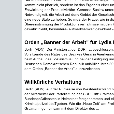
Der Kommunismus wächst nur im Laufe eines langen Re
kommt nicht plötzlich, sondern ist das Ergebnis einer 
Entwicklung der Produktivkräfte. Genosse Suslow unters
Notwendigkeit, die Arbeit auf denv Gebiet der Gesellsch
eine neue Stufe zu heben. So muß der Frage, wie in di
Übereinstimmung der Produktionsverhältnisse mit den P
gewahrt bleibt, besondere- Aufmerksamkeit gewidmet « 
Orden „Banner der Arbeit" für Lydia
Berlin (ADN). Der Ministerrat der DDR hat beschlossen,
Vorsitzende des Rates des Bezirkes Geraj in Anerkennu
beim Aufbau des Sozialismus und bei der Festigung un
Deutschen Demokratischen Republik anläßlich ihres 50
dem Orden „Banner der Arbeit" auszuzeichnen ...
Willkürliche Verhaftung
Berlin (ADN). Auf der Rückreise von Westdeutschland n
der Mitarbeiter der Parteileitung der CDU Fritz Gralm
Bundespaßdienstes in Helmstedt festgenommen und eine
Kriminalpolizei übsTgeben. Wie die „Neue Zeit" am Frei-
Gralmann gemeinsam mit dem Direktor des ...