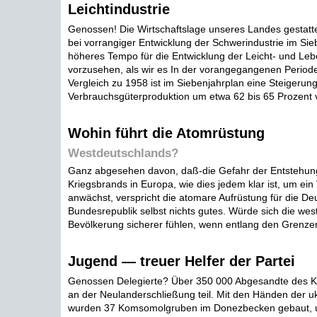
Leichtindustrie
Genossen! Die Wirtschaftslage unseres Landes gestattet
bei vorrangiger Entwicklung der Schwerindustrie im Sie
höheres Tempo für die Entwicklung der Leicht- und Lebe
vorzusehen, als wir es In der vorangegangenen Periode
Vergleich zu 1958 ist im Siebenjahrplan eine Steigerung
Verbrauchsgüterproduktion um etwa 62 bis 65 Prozent 
Wohin führt die Atomrüstung
Westdeutschlands?
Ganz abgesehen davon, daß-die Gefahr der Entstehun
Kriegsbrands in Europa, wie dies jedem klar ist, um ein
anwächst, verspricht die atomare Aufrüstung für die De
Bundesrepublik selbst nichts gutes. Würde sich die we
Bevölkerung sicherer fühlen, wenn entlang den Grenzen
Jugend — treuer Helfer der Partei
Genossen Delegierte? Über 350 000 Abgesandte des
an der Neulanderschließung teil. Mit den Händen der u
wurden 37 Komsomolgruben im Donezbecken gebaut, un