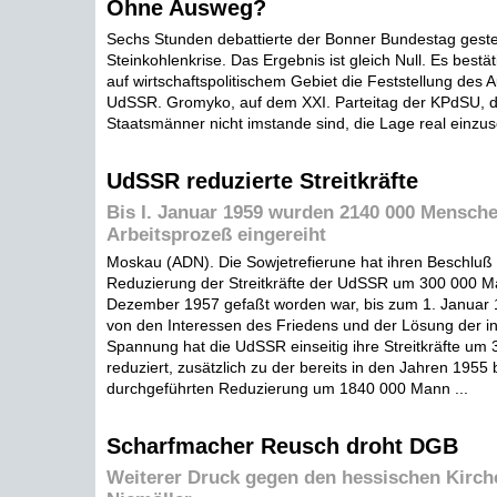
Ohne Ausweg?
Sechs Stunden debattierte der Bonner Bundestag geste
Steinkohlenkrise. Das Ergebnis ist gleich Null. Es bestät
auf wirtschaftspolitischem Gebiet die Feststellung des 
UdSSR. Gromyko, auf dem XXI. Parteitag der KPdSU, 
Staatsmänner nicht imstande sind, die Lage real einzus
UdSSR reduzierte Streitkräfte
Bis I. Januar 1959 wurden 2140 000 Mensche
Arbeitsprozeß eingereiht
Moskau (ADN). Die Sowjetrefierune hat ihren Beschluß 
Reduzierung der Streitkräfte der UdSSR um 300 000 M
Dezember 1957 gefaßt worden war, bis zum 1. Januar 19
von den Interessen des Friedens und der Lösung der in
Spannung hat die UdSSR einseitig ihre Streitkräfte u
reduziert, zusätzlich zu der bereits in den Jahren 1955 
durchgeführten Reduzierung um 1840 000 Mann ...
Scharfmacher Reusch droht DGB
Weiterer Druck gegen den hessischen Kirch