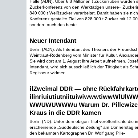
Halle (ADN). Über 6,8 Millionen t Zuckerrüben wurden se
Zuckerkonferenz von den Werktätigen unsere» Zuckerin
840 000 t Weißzucker verarbeitet. Damit haben sie nich
Konferenz gestellte Ziel von 828 000 t Zucker mit 12 000
sondern auch das beste ...
Neuer Intendant
Berlin (ADN). Als Intendant des Theaters der Freundsch
Weintraut-Rodenberg vom Minister für Kultur, Alexande
Sie wird dort am 1. August ihre Arbeit aufnehmen. Josef
Intendant, wird sich ausschließlich der Tätigkeit als Schr
Regisseur widmen ...
ilZweimal DDR — ohne Rückfahrkart
ilinriuiutiutniituiwiwwwtiwwWlU
WWUWUWWWu Warum Dr. Pillewizer 
Kraus in die DDR kamen
Berlin (ND). Unter dem obigen Titel veröffentlichte die
erscheinende „Süddeutsche Zeitung" am Donnerstag ei
den bekannten Kartographen Dr. Wolf gang Pille-