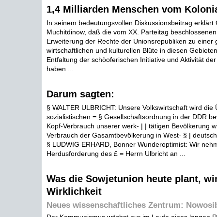
1,4 Milliarden Menschen vom Kolonia
In seinem bedeutungsvollen Diskussionsbeitrag erklär
Muchitdinow, daß die vom XX. Parteitag beschlossen
Erweiterung der Rechte der Unionsrepubliken zu einer
wirtschaftlichen und kulturellen Blüte in diesen Gebieten
Entfaltung der schöoferischen Initiative und Aktivität d
haben ...
Darum sagten:
§ WALTER ULBRICHT: Unsere Volkswirtschaft wird die 
sozialistischen = § Gesellschaftsordnung in der DDR b
Kopf-Verbrauch unserer werk- | | tätigen Bevölkerung w
Verbrauch der Gasamtbevölkerung in West- § | deutsche
§ LUDWIG ERHARD, Bonner Wunderoptimist: Wir nehm
Herdusforderung des £ = Herrn Ulbricht an ...
Was die Sowjetunion heute plant, w
Wirklichkeit
Neues wissenschaftliches Zentrum: Nowosi