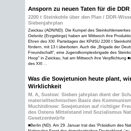
Ansporn zu neuen Taten für die DDR
2200 t Steinkohle über den Plan / DDR-Wiss
Siebenjahrplan
Zwickau (ADN/ND). Die Kumpel des Steinkohlenwerkes „
Oelsnitz (Erzgebirge) haben am Mittwoch ihre Produktio
Ehren des XXI. Parteitages der KPdSU 2200 t Steinkohl
fördern, mit 13 t überboten. Auch die „Brigade der Deu
Freundschaft", eine Jugendkomplexbrigade des Steink
Hoop" in Zwickau, hat am Mittwoch ihre Verpflichtung ■
des XXI ...
Was die Sowjetunion heute plant, w
Wirklichkeit
M. A, Suslow: Sieben jahrplan dient der Sch
materielltechnischen Basis des Kommunism
Muchitdinow: Sowjetunion auf richtiger Fre
des Ostens Mittelstand imd Sozialismus Nati
Gesetzentwürfe
■Berlin (ND). Am 29. Januar trat das 'Präsidium des Nat
Nationalen Front des demokratischen Deutschland ;'zu 