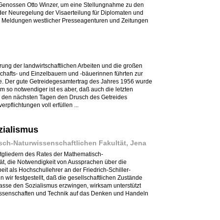
Genossen Otto Winzer, um eine Stellungnahme zu den
der Neuregelung der Visaerteilung für Diplomaten und
n Meldungen westlicher Presseagenturen und Zeitungen
rung der landwirtschaftlichen Arbeiten und die großen
afts- und Einzelbauern und -bäuerinnen führten zur
ge. Der gute Getreidegesamtertrag des Jahres 1956 wurde
Um so notwendiger ist es aber, daß auch die letzten
in den nächsten Tagen den Drusch des Getreides
pflichtungen voll erfüllen ...
zialismus
sch-Naturwissenschaftlichen Fakultät, Jena
itgliedern des Rates der Mathematisch-
ät, die Notwendigkeit von Aussprachen über die
it als Hochschullehrer an der Friedrich-Schiller-
n wir festgestellt, daß die gesellschaftlichen Zustände
asse den Sozialismus erzwingen, wirksam unterstützt
issenschaften und Technik auf das Denken und Handeln