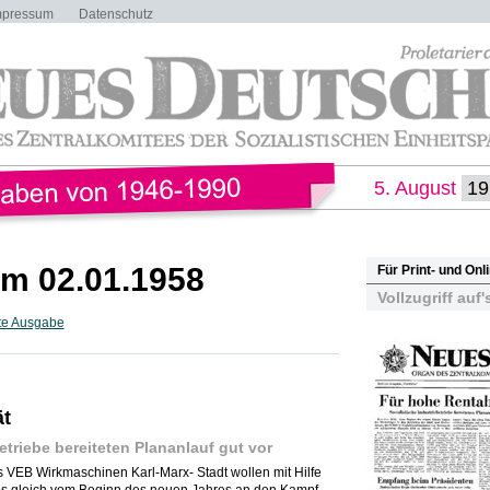
mpressum
Datenschutz
5. August
m 02.01.1958
Für Print- und On
Vollzugriff auf'
te Ausgabe
ät
etriebe bereiteten Plananlauf gut vor
s VEB Wirkmaschinen Karl-Marx- Stadt wollen mit Hilfe