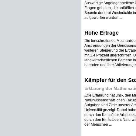
Auswärtige Angelegenheiten^ 
Fragen gebeten, die anläßlich 
Beamte der drei Westmächte i
aufgeworfen wurden ...
Hohe Ertrage
Die fortschreitende Mechanisie
Anstrengungen der Genossensch
weiteren Steigerung der Erträ
mit 1,4 Prozent überschritten. 
landwirtschaftlichen Betriebe 
beenden und ihre Ablieferungsver
Kämpfer für den So
Erklärung der Mathemati
„Die Erfahrung hat uns-, den M
Naturwissenschaftlichen Fakult
Aufgaben und Ziele unserer Arbe
Universität gezeigt. Dabei habe
durch den Kampf der Arbeiterkl
durch den Einfluß derx Naturw
der Menschen ...