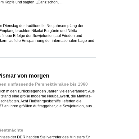
m Kopfe und sagten: „Ganz schön, ...
m Dienstag der traditionelle Neujahrsempfang der
 Empfang brachten Nikolai Bulgänin und Nikita
f neue Erfolge der Sowjetunion, auf Frieden und
kern, auf die Entspannung der internationalen Lage und
 Wismar von morgen
aben umfassende Persnektivmäne bis 1960
ch m den zurückliegenden Jahren vieles verändert. Aus
ntstand eine große moderne Neubauwerft, die Mathias-
chäftigten. Acht Flußfahrgastschiffe lieferten die
7 an ihren größten Auftraggeber, die Sowjetunion, aus ...
 Westmächte
tees der DDR hat den Stellvertreter des Ministers für