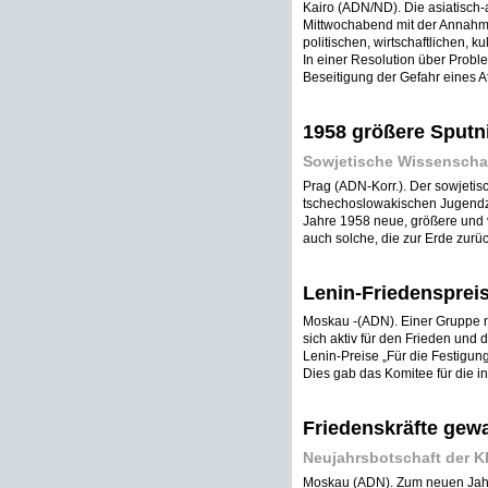
Kairo (ADN/ND). Die asiatisch-a
Mittwochabend mit der Annahm
politischen, wirtschaftlichen, 
In einer Resolution über Probl
Beseitigung der Gefahr eines At
1958 größere Sputn
Sowjetische Wissenschaf
Prag (ADN-Korr.). Der sowjetis
tschechoslowakischen Jugendze
Jahre 1958 neue, größere und 
auch solche, die zur Erde zurü
Lenin-Friedenspreis
Moskau -(ADN). Einer Gruppe n
sich aktiv für den Frieden und d
Lenin-Preise „Für die Festigun
Dies gab das Komitee für die in
Friedenskräfte gew
Neujahrsbotschaft der K
Moskau (ADN). Zum neuen Jahr