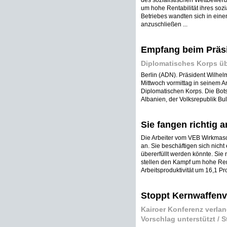
des sozialistischen Wettbewer
um hohe Rentabilität ihres sozi
Betriebes wandten sich in einem
anzuschließen ...
Empfang beim Präs
Diplomatisches Korps ü
Berlin (ADN). Präsident Wilhel
Mittwoch vormittag in seinem A
Diplomatischen Korps. Die Botsc
Albanien, der Volksrepublik Bulg
Sie fangen richtig a
Die Arbeiter vom VEB Wirkmasch
an. Sie beschäftigen sich nicht
übererfüllt werden könnte. Sie 
stellen den Kampf um hohe Renta
Arbeitsproduktivität um 16,1 Pr
Stoppt Kernwaffenv
Kairoer Konferenz verlan
Vorschlag unterstützt / S