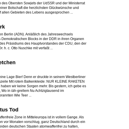
m des Obersten Sowjets der UdSSR und der Ministerrat
iner Botschaft die herzlichsten Glückwünsche und
f allen Gebieten des Lebens ausgesprochen ...
rk
en Berlin (ADN). Anläßlich des Jahreswechsels
es Demokratischen Blocks in der DDR in ihren Organen
f des Präsidiums des Hauptvorstandes der CDU, den der
. h. c. Otto Nuschke mit verfaßt ...
etchen
ine Lage Bier! Denn er druckte in seinem Westberliner
agzeile Mit rotem Balkenkleide: NUR KLEINE RAKETEN
ben wir keine Sorgen mehr. Bis gestern, ich gebe es
a, Wo in iäh-grellem Nu Achtzigtausend im
rannten Wie Teer ...
atus Tod
fenfreie Zone in Mitteleuropa ist in vollem Gange. Als
n vor Monaten vorschlug, ganz Deutschland durch ein
den deutschen Staaten atomwaffenfrei zu halten,