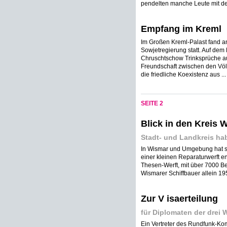
pendelten manche Leute mit de
Empfang im Kreml
Im Großen Kreml-Palast fand a
Sowjetregierung statt. Auf dem
Chruschtschow Trinksprüche au
Freundschaft zwischen den Völ
die friedliche Koexistenz aus ...
SEITE 2
Blick in den Kreis
Stadt- und Landkreis h
In Wismar und Umgebung hat si
einer kleinen Reparaturwerft e
Thesen-Werft, mit über 7000 Bes
Wismarer Schiffbauer allein 195
Zur V isaerteilung
für Diplomaten der drei
Ein Vertreter des Rundfunk-Komi