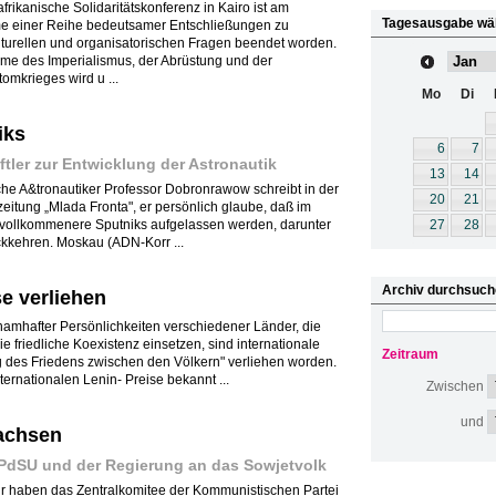
frikanische Solidaritätskonferenz in Kairo ist am
Tagesausgabe wä
e einer Reihe bedeutsamer Entschließungen zu
kulturellen und organisatorischen Fragen beendet worden.
eme des Imperialismus, der Abrüstung und der
omkrieges wird u ...
Mo
Di
iks
6
7
tler zur Entwicklung der Astronautik
13
14
che A&tronautiker Professor Dobronrawow schreibt in der
20
21
itung „Mlada Fronta", er persönlich glaube, daß im
vollkommenere Sputniks aufgelassen werden, darunter
27
28
ckkehren. Moskau (ADN-Korr ...
Archiv durchsuch
e verliehen
amhafter Persönlichkeiten verschiedener Länder, die
ie friedliche Koexistenz einsetzen, sind internationale
Zeitraum
g des Friedens zwischen den Völkern" verliehen worden.
ternationalen Lenin- Preise bekannt ...
Zwischen
und
achsen
PdSU und der Regierung an das Sowjetvolk
 haben das Zentralkomitee der Kommunistischen Partei