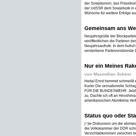
der Sowjetunion, das Präsidiu
der UdSSR dem Sowjetvolk in e
Wünsche für weitere Erfolge au
Gemeinsam ans We
Neujahrsgrüße der Blockpartei
veröffentlichen die Parteien d
Neujahrsaufrufe. In dem Aufru
verstorbene Parteivorsitzende Dr
Nur ein Meines Rak
von Maximilian Scbeer
Heda! Ernst hemmet schmeißt e
Kurier Die sensationelle Schl
FÜR DIE BUNDESWEHR. Jetzt ha
zu, Dachte ich oft an Hiroshim
amerikanischen Atomklima Verb
Status quo oder St
|~)ie Diskussion um die atomwaf
die Volkskammer der DDR scho
Verzichtabkommen zwischen bei