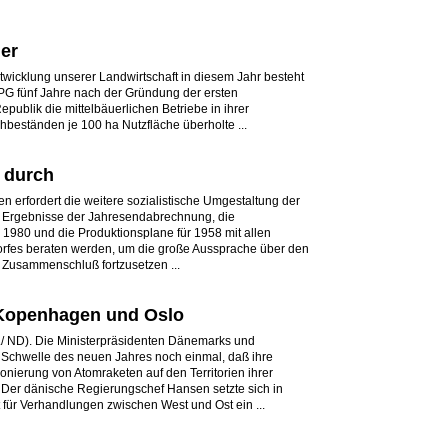
er
twicklung unserer Landwirtschaft in diesem Jahr besteht
 LPG fünf Jahre nach der Gründung der ersten
publik die mittelbäuerlichen Betriebe in ihrer
hbeständen je 100 ha Nutzfläche überholte ...
 durch
n erfordert die weitere sozialistische Umgestaltung der
die Ergebnisse der Jahresendabrechnung, die
1980 und die Produktionsplane für 1958 mit allen
rfes beraten werden, um die große Aussprache über den
 Zusammenschluß fortzusetzen ...
 Kopenhagen und Oslo
/ ND). Die Ministerpräsidenten Dänemarks und
 Schwelle des neuen Jahres noch einmal, daß ihre
nierung von Atomraketen auf den Territorien ihrer
 Der dänische Regierungschef Hansen setzte sich in
r Verhandlungen zwischen West und Ost ein ...