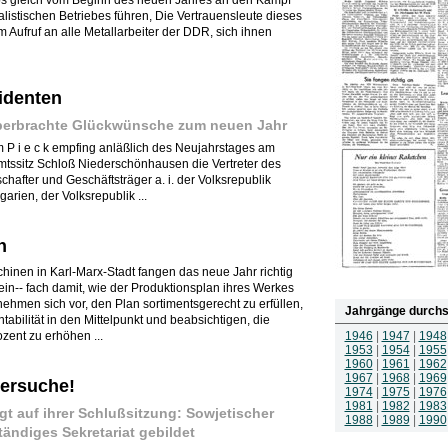
bs gleich vom Beginn des neuen Jahres an den Kampf
alistischen Betriebes führen, Die Vertrauensleute dieses
 Aufruf an alle Metallarbeiter der DDR, sich ihnen
identen
berbrachte Glückwünsche zum neuen Jahr
m P i e c k empfing anläßlich des Neujahrstages am
mtssitz Schloß Niederschönhausen die Vertreter des
hafter und Geschäftsträger a. i. der Volksrepublik
arien, der Volksrepublik ...
n
inen in Karl-Marx-Stadt fangen das neue Jahr richtig
 ein-- fach damit, wie der Produktionsplan ihres Werkes
nehmen sich vor, den Plan sortimentsgerecht zu erfüllen,
Jahrgänge durchs
bilität in den Mittelpunkt und beabsichtigen, die
ozent zu erhöhen ...
1946
|
1947
|
1948
1953
|
1954
|
1955
1960
|
1961
|
1962
1967
|
1968
|
1969
ersuche!
1974
|
1975
|
1976
1981
|
1982
|
1983
gt auf ihrer Schlußsitzung: Sowjetischer
1988
|
1989
|
1990
tändiges Sekretariat gebildet