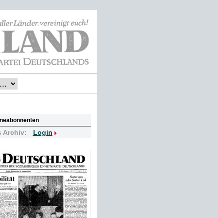
lineabonnenten
s Archiv:
Login