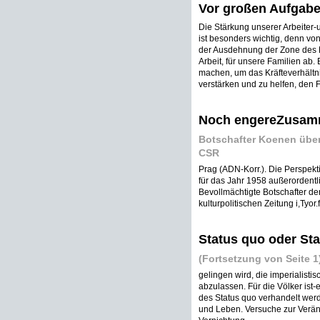
Vor großen Aufgab
Die Stärkung unserer Arbeiter-u
ist besonders wichtig, denn vo
der Ausdehnung der Zone des F
Arbeit, für unsere Familien ab.
machen, um das Kräfteverhältni
verstärken und zu helfen, den Fr
Noch engereZusam
Botschafter Koenen übe
CSR
Prag (ADN-Korr.). Die Perspek
für das Jahr 1958 außerordentli
Bevollmächtigte Botschafter d
kulturpolitischen Zeitung i,Tyor
Status quo oder St
(Fortsetzung von Seite 1
gelingen wird, die imperialist
abzulassen. Für die Völker ist-
des Status quo verhandelt wer
und Leben. Versuche zur Verän