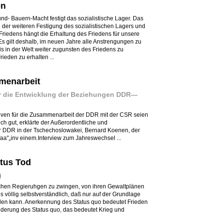
en
nd- Bauern-Macht festigt das sozialistische Lager. Das
n der weiteren Festigung des sozialistischen Lagers und
riedens hängt die Erhaltung des Friedens für unsere
 Es gilt deshalb, im neuen Jahre alle Anstrengungen zu
s in der Welt weiter zugunsten des Friedens zu
ieden zu erhalten ...
menarbeit
r die Entwicklung der Beziehungen DDR—
tiven für die Zusammenarbeit der DDR mit der CSR seien
ch gut, erklärte der Außerordentliche und
er DDR in der Tschechoslowakei, Bernard Koenen, der
.faa"„inv einem.Interview zum Jahreswechsel ...
atus Tod
)
ischen Regieruhgen zu zwingen, von ihren Gewaltplänen
es völlig selbstverständlich, daß nur auf der Grundlage
den kann. Anerkennung des Status quo bedeutet Frieden
derung des Status quo, das bedeutet Krieg und