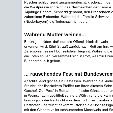
Puscher schluchzend zusammenbricht, kredenzt in der „
die Westpresse schreibt, das Nesthäkchen der Familie 
14jährige Renate, Schnedd genannt, den Prassenden ei
zubereitete Eisbombe. Während die Familie Schwarz i
(Niederbayern) die Todesnachricht durch ...
Während Mütter weinen...
Beruhigt darüber, daß nun die Öffentlichkeit die wahren
erkennen wird, fährt Strauß zurück nach Rott am Inn, 
Zeremonien seine Hochzeitsfeier beginnt. Während die F
die Toten spülen, versammelt sich in Rott, was zur Cre
Bundesrepublik gehört, ...
... rauschendes Fest mit Bundescre
Anschließend gibt es ein Festessen. Während die kinde
Steinbruchhilfsarbeiters Pfeiffer um ihren ältesten Soh
Gasthof „Zur Post" in Rott am Inn frische Gänseleber u
in Weinschaum getrüffelt serviert. Wäh-. rend die Famil
fassungslos die Nachricht von dem Tod ihres Ernährers
Postboten überreicht bekommt, stoßen die Hochzeitsgäs
mit den Gläsern voller schäumenden Moselwein und S