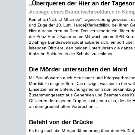
„Überqueren der Hier an der Tageso
Aussage eines Bundetwehrsoldaten in Kem
Kempt ts (ND). Et Ml an de* Tagesordnung gewesen, d
und Zuge de* 19. Luft« IandejXferbatftilloiu bei Ihren G
Hier durchaueren mußten. Das versicherte ein Jäger 
der Prinz-Franz-Kaserne am Mittwoch einem BPB-Korr
23jährige Bundeswehrsoldat äußerte sich, empört über
leitenden Offiziere, den beiden Unterführern die ganze
fünfzehn Soldaten in die Schuhe zu ichleben ...
Die Mörder untersuchen den Mord
Mit Strauß waren auch Heussneer und Kriegsverbrech
Mordstelle eingetroffen. Das einzige, was sie zu tun wu
Einsetzen einer Untenuchungsfeonunission bekanntzu
Zusammengesetzt aus Generalen und Beamten des Kri
Offizieren der eigenen Truppe, just jenen also, die die
an dem grauenhaften Verbrechen ...
Befehl von der Brücke
Es hing noch die Morgendämmerung über dem Flußtal,