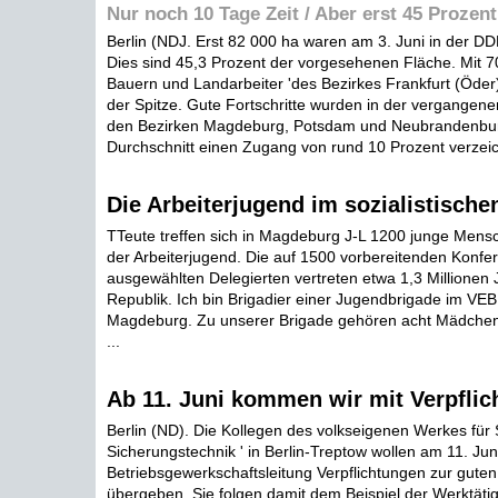
Nur noch 10 Tage Zeit / Aber erst 45 Prozent 
Berlin (NDJ. Erst 82 000 ha waren am 3. Juni in der DDR
Dies sind 45,3 Prozent der vorgesehenen Fläche. Mit 7
Bauern und Landarbeiter 'des Bezirkes Frankfurt (Öder
der Spitze. Gute Fortschritte wurden in der vergangen
den Bezirken Magdeburg, Potsdam und Neubrandenburg 
Durchschnitt einen Zugang von rund 10 Prozent verzeic
Die Arbeiterjugend im sozialistische
TTeute treffen sich in Magdeburg J-L 1200 junge Men
der Arbeiterjugend. Die auf 1500 vorbereitenden Konfe
ausgewählten Delegierten vertreten etwa 1,3 Millionen 
Republik. Ich bin Brigadier einer Jugendbrigade im VEB 
Magdeburg. Zu unserer Brigade gehören acht Mädche
...
Ab 11. Juni kommen wir mit Verpfli
Berlin (ND). Die Kollegen des volkseigenen Werkes für 
Sicherungstechnik ' in Berlin-Treptow wollen am 11. Juni
Betriebsgewerkschaftsleitung Verpflichtungen zur guten
übergeben. Sie folgen damit dem Beispiel der Werktätig