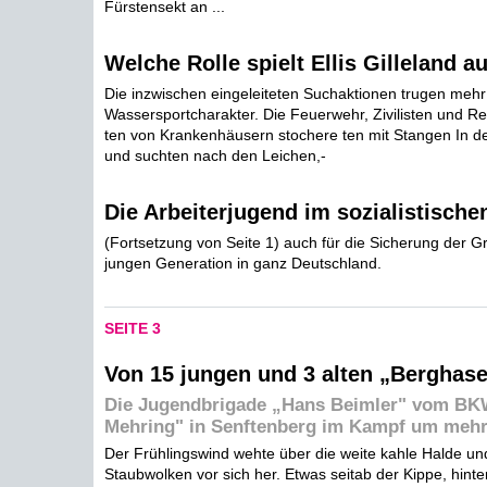
Fürstensekt an ...
Welche Rolle spielt Ellis Gilleland a
Die inzwischen eingeleiteten Suchaktionen trugen mehr
Wassersportcharakter. Die Feuerwehr, Zivilisten und R
ten von Krankenhäusern stochere ten mit Stangen In d
und suchten nach den Leichen,-
Die Arbeiterjugend im sozialistische
(Fortsetzung von Seite 1) auch für die Sicherung der G
jungen Generation in ganz Deutschland.
SEITE 3
Von 15 jungen und 3 alten „Berghas
Die Jugendbrigade „Hans Beimler" vom BK
Mehring" in Senftenberg im Kampf um mehr
Der Frühlingswind wehte über die weite kahle Halde un
Staubwolken vor sich her. Etwas seitab der Kippe, hint