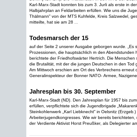
Karl-Marx-Stadt konnten bis zum 3. Jurli als erste in d
Halbjahrplan an Feldarbeiten erfüllen. Wie uns die Jug
Thälmann" von der MTS Kuhfelde, Kreis Salzwedel, gest
mitteilte, hat sie am 28 ...
Todesmarsch der 15
auf der Seite 2 unserer Ausgabe geborgen wurde. „Es 
Prozessionen, die hauptsächlich m den Abendstunden 
berichtete der Friedhofswärter Hertrich. Die Menschen
die Brutalität, mit der die jungen Deutschen in den Tod
Am Mittwoch erschien am Ort des Verbrechens erneut 
Generalinspekteur der Bonner NATO- Armee, Nazigenera
Jahresplan bis 30. September
Karl-Marx-Stadt (ND). Den Jahresplan für 1957 bis zu
erfüllen, verpflichtete sich die Jugendbrigade „Makare
Steinkohlenwerk „Karl Liebknecht" in Oelsnitz (Erzgeb.) 
Arbeiterjugendkongresses. Wie wir bereits berichteten, 
der Verdiente Aktivist Horst Preußker, als Delegierter am