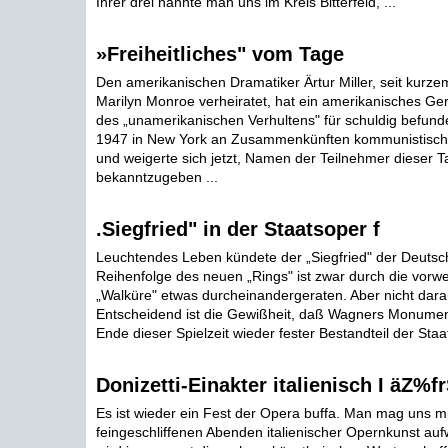
Ihrer drei nannte man uns im Kreis Bitterfeld, ...
»Freiheitliches" vom Tage
Den amerikanischen Dramatiker Ärtur Miller, seit kurze
Marilyn Monroe verheiratet, hat ein amerikanisches Ger
des „unamerikanischen Verhultens" für schuldig befund
1947 in New York an Zusammenkünften kommunistischer S
und weigerte sich jetzt, Namen der Teilnehmer dieser 
bekanntzugeben ...
.Siegfried" in der Staatsoper f
Leuchtendes Leben kündete der „Siegfried" der Deutsc
Reihenfolge des neuen „Rings" ist zwar durch die vo
„Walküre" etwas durcheinandergeraten. Aber nicht dar
Entscheidend ist die Gewißheit, daß Wagners Monume
Ende dieser Spielzeit wieder fester Bestandteil der Staat
Donizetti-Einakter italienisch I äZ
Es ist wieder ein Fest der Opera buffa. Man mag uns m
feingeschliffenen Abenden italienischer Opernkunst auf