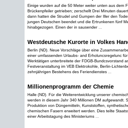
Einige wurden auf die 50 Meter weiter unten aus dem 
Brückenpfeiler getrieben; zerschellt Drei Minuten daue
dann hatten die Strudel und Gumpen der Iller den Tod
jungen Deutschen beendet und die Ertrunkenen fünf Met
hinabgezogen. Einen der in sausender ...
Westdeutsche Kurorte in Volkes Han
Berlin (ND). Neue Vorschläge über eine Zusammenarbe
einer umfassenden Urlaubs- and Erholuncsregelunc für
Werktätigen unterbreitete der FDGB-Bundcsvorstand am
Festveranstaltung im VEB Elektrokohle, Berlin-Lichtenb
zehnjährigen Bestehens des Feriendienstes ...
Millionenprogramm der Chemie
Halle (ND). Für die Weiterentwicklung unserer chemisch
werden in diesem Jahr 340 Millionen DM aufgewandt. So
Produktion von Düngemitteln, Kunststoffen, synthetis
chemischen Fasern erweitert werden. Dies teilte Staatss
einer Arbeitstagung des Ministeriums ...