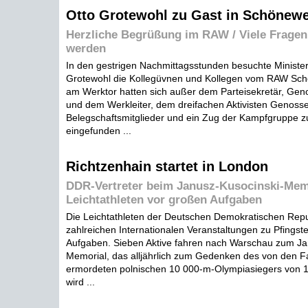
Otto Grotewohl zu Gast in Schönew
Herzliche Begrüßung im RAW / Viele Fragen
werden
In den gestrigen Nachmittagsstunden besuchte Minister
Grotewohl die Kollegüvnen und Kollegen vom RAW Sc
am Werktor hatten sich außer dem Parteisekretär, Gen
und dem Werkleiter, dem dreifachen Aktivisten Genoss
Belegschaftsmitglieder und ein Zug der Kampfgruppe 
eingefunden ...
Richtzenhain startet in London
DDR-Vertreter beim Janusz-Kusocinski-Memo
Leichtathleten vor großen Aufgaben
Die Leichtathleten der Deutschen Demokratischen Repu
zahlreichen Internationalen Veranstaltungen zu Pfingst
Aufgaben. Sieben Aktive fahren nach Warschau zum Ja
Memorial, das alljährlich zum Gedenken des von den F
ermordeten polnischen 10 000-m-Olympiasiegers von 1
wird ...