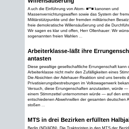
Willensäußerung
A uch die Einführung von Atom- ■**■ kanonen und
Massenvernichtungswaffen sowie das System der frem
Militärstützpunkte und der fremden militärischen Besat
freie demokratische Willensäußerung und die Durchführ
Wir sagen es klar und offen, Herr Ollenhauer: Wir wün
sogenannten freien Wahlen ...
Arbeiterklasse-läßt ihre Errungensch
antasten
Diese gewaltige gesellschaftliche Errungenschaft kann 
Arbeiterklasse nicht mehr den Zufälligkeiten eines Stim
Die Absichten der Adehauer-Reaktion sind uns bereits d
Privatisierungsbestrebungen im Volkswagenwerk beka
Versuch, diese Errungenschaften anzutasten, würde —
einem Stimmzettel unternommen würde — auf den ent
entschiedenen Abwehrwillen der gesamten deutschen A
stoßen ...
MTS in drei Bezirken erfüllten Halbj
Berlin (ND/ADN). Die Traktoristen in den MTS der Bezir