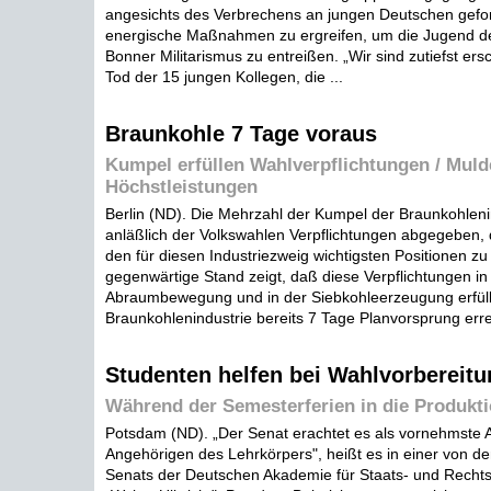
angesichts des Verbrechens an jungen Deutschen geford
energische Maßnahmen zu ergreifen, um die Jugend d
Bonner Militarismus zu entreißen. „Wir sind zutiefst ers
Tod der 15 jungen Kollegen, die ...
Braunkohle 7 Tage voraus
Kumpel erfüllen Wahlverpflichtungen / Mulde
Höchstleistungen
Berlin (ND). Die Mehrzahl der Kumpel der Braunkohlen
anläßlich der Volkswahlen Verpflichtungen abgegeben, 
den für diesen Industriezweig wichtigsten Positionen zu 
gegenwärtige Stand zeigt, daß diese Verpflichtungen in
Abraumbewegung und in der Siebkohleerzeugung erfüll
Braunkohlenindustrie bereits 7 Tage Planvorsprung errei
Studenten helfen bei Wahlvorbereit
Während der Semesterferien in die Produkti
Potsdam (ND). „Der Senat erachtet es als vornehmste A
Angehörigen des Lehrkörpers", heißt es in einer von de
Senats der Deutschen Akademie für Staats- und Recht