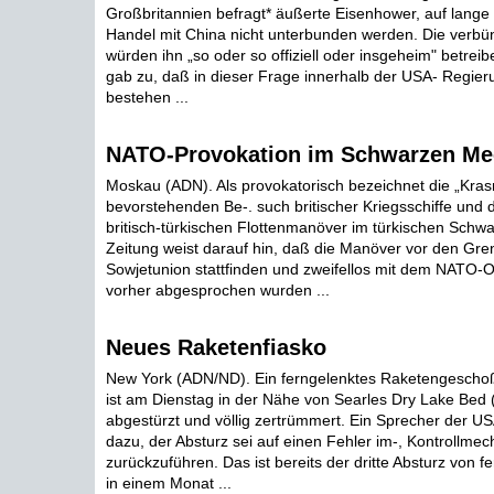
Großbritannien befragt* äußerte Eisenhower, auf lange
Handel mit China nicht unterbunden werden. Die verb
würden ihn „so oder so offiziell oder insgeheim" betreib
gab zu, daß in dieser Frage innerhalb der USA- Regier
bestehen ...
NATO-Provokation im Schwarzen Me
Moskau (ADN). Als provokatorisch bezeichnet die „Kra
bevorstehenden Be-. such britischer Kriegsschiffe un
britisch-türkischen Flottenmanöver im türkischen Schw
Zeitung weist darauf hin, daß die Manöver vor den Gre
Sowjetunion stattfinden und zweifellos mit dem NAT
vorher abgesprochen wurden ...
Neues Raketenfiasko
New York (ADN/ND). Ein ferngelenktes Raketengescho
ist am Dienstag in der Nähe von Searles Dry Lake Bed (
abgestürzt und völlig zertrümmert. Ein Sprecher der US
dazu, der Absturz sei auf einen Fehler im-, Kontrollme
zurückzuführen. Das ist bereits der dritte Absturz von 
in einem Monat ...