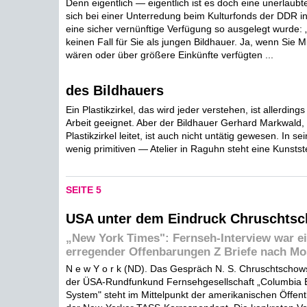
Denn eigentlich — eigentlich ist es doch eine unerlaubt
sich bei einer Unterredung beim Kulturfonds der DDR in
eine sicher vernünftige Verfügung so ausgelegt wurde:
keinen Fall für Sie als jungen Bildhauer. Ja, wenn Sie 
wären oder über größere Einkünfte verfügten ...
des Bildhauers
Ein Plastikzirkel, das wird jeder verstehen, ist allerdings
Arbeit geeignet. Aber der Bildhauer Gerhard Markwald, d
Plastikzirkel leitet, ist auch nicht untätig gewesen. In s
wenig primitiven — Atelier in Raguhn steht eine Kunststei
SEITE 5
USA unter dem Eindruck Chruschts
„New York Times": Fernseh-Interview war e
erregender Offenbarungen Z Briefe nach M
N e w Y o r k (ND). Das Gespräch N. S. Chruschtschows
der ÜSA-Rundfunkund Fernsehgesellschaft „Columbia 
System" steht im Mittelpunkt der amerikanischen Öffentli