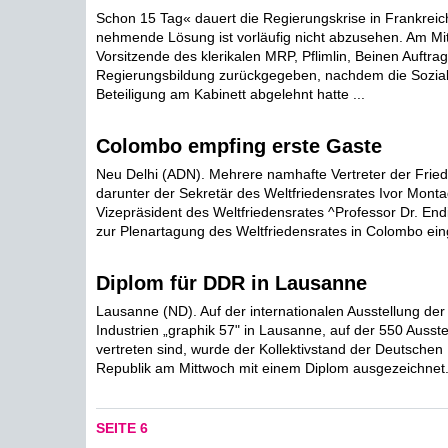
Schon 15 Tag« dauert die Regierungskrise in Frankreich
nehmende Lösung ist vorläufig nicht abzusehen. Am Mi
Vorsitzende des klerikalen MRP, Pflimlin, Beinen Auftrag
Regierungsbildung zurückgegeben, nachdem die Sozialis
Beteiligung am Kabinett abgelehnt hatte ...
Colombo empfing erste Gaste
Neu Delhi (ADN). Mehrere namhafte Vertreter der Fri
darunter der Sekretär des Weltfriedensrates Ivor Mont
Vizepräsident des Weltfriedensrates ^Professor Dr. Endic
zur Plenartagung des Weltfriedensrates in Colombo eing
Diplom für DDR in Lausanne
Lausanne (ND). Auf der internationalen Ausstellung de
Industrien „graphik 57" in Lausanne, auf der 550 Ausste
vertreten sind, wurde der Kollektivstand der Deutsche
Republik am Mittwoch mit einem Diplom ausgezeichnet
SEITE 6