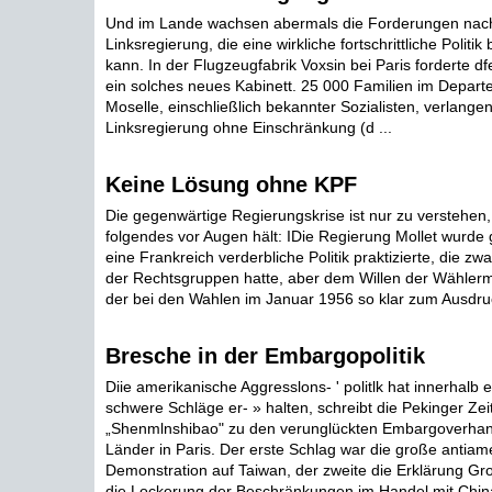
Und im Lande wachsen abermals die Forderungen nach
Linksregierung, die eine wirkliche fortschrittliche Politik 
kann. In der Flugzeugfabrik Voxsin bei Paris forderte d
ein solches neues Kabinett. 25 000 Familien im Depar
Moselle, einschließlich bekannter Sozialisten, verlange
Linksregierung ohne Einschränkung (d ...
Keine Lösung ohne KPF
Die gegenwärtige Regierungskrise ist nur zu verstehen
folgendes vor Augen hält: IDie Regierung Mollet wurde ge
eine Frankreich verderbliche Politik praktizierte, die zw
der Rechtsgruppen hatte, aber dem Willen der Wählerm
der bei den Wahlen im Januar 1956 so klar zum Ausdruc
Bresche in der Embargopolitik
Diie amerikanische Aggresslons- ' politlk hat innerhalb
schwere Schläge er- » halten, schreibt die Pekinger Zei
„Shenmlnshibao" zu den verunglückten Embargoverha
Länder in Paris. Der erste Schlag war die große antiam
Demonstration auf Taiwan, der zweite die Erklärung Gr
die Lockerung der Beschränkungen im Handel mit China