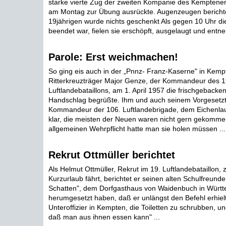
starke vierte Zug der zweiten Kompanie des Kemptener 
am Montag zur Übung ausrückte. Augenzeugen bericht
19jährigen wurde nichts geschenkt Als gegen 10 Uhr di
beendet war, fielen sie erschöpft, ausgelaugt und entner
Parole: Erst weichmachen!
So ging eis auch in der „Pnnz- Franz-Kaserne" in Kemp
Ritterkreuzträger Major Genze, der Kommandeur des 1
Luftlandebataillons, am 1. April 1957 die frischgebacke
Handschlag begrüßte. Ihm und auch seinem Vorgesetz
Kommandeur der 106. Luftlandebrigade, dem Eichenlau
klar, die meisten der Neuen waren nicht gern gekommen
allgemeinen Wehrpflicht hatte man sie holen müssen ...
Rekrut Ottmüller berichtet
Als Helmut Ottmüller, Rekrut im 19. Luftlandebataillon,
Kurzurlaub fährt, berichtet er seinen alten Schulfreunde
Schatten", dem Dorfgasthaus von Waidenbuch in Würt
herumgesetzt haben, daß er unlängst den Befehl erhiel
Unteroffizier in Kempten, die Toiletten zu schrubben, u
daß man aus ihnen essen kann" ...