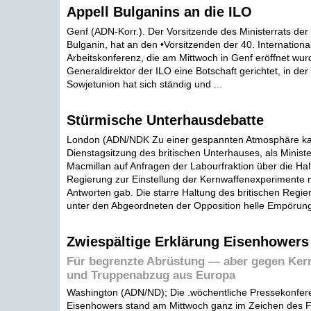
Appell Bulganins an die ILO
Genf (ADN-Korr.). Der Vorsitzende des Ministerrats der
Bulganin, hat an den •Vorsitzenden der 40. Internationa
Arbeitskonferenz, die am Mittwoch in Genf eröffnet wu
Generaldirektor der ILO eine Botschaft gerichtet, in der 
Sowjetunion hat sich ständig und ...
Stürmische Unterhausdebatte
London (ADN/NDK Zu einer gespannten Atmosphäre ka
Dienstagsitzung des britischen Unterhauses, als Minist
Macmillan auf Anfragen der Labourfraktion über die Hal
Regierung zur Einstellung der Kernwaffenexperimente
Antworten gab. Die starre Haltung des britischen Regie
unter den Abgeordneten der Opposition helle Empörung 
Zwiespältige Erklärung Eisenhowers
Für begrenzte Abrüstung — aber gegen Ker
und Truppenabzug aus Europa
Washington (ADN/ND); Die .wöchentliche Pressekonfer
Eisenhowers stand am Mittwoch ganz im Zeichen des Fe