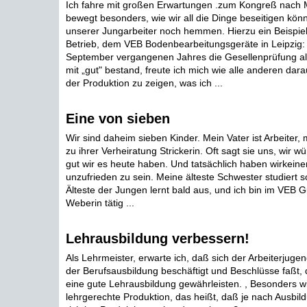
Ich fahre mit großen Erwartungen .zum Kongreß nach
bewegt besonders, wie wir all die Dinge beseitigen können
unserer Jungarbeiter noch hemmen. Hierzu ein Beispie
Betrieb, dem VEB Bodenbearbeitungsgeräte in Leipzig
September vergangenen Jahres die Gesellenprüfung al
mit „gut" bestand, freute ich mich wie alle anderen darauf
der Produktion zu zeigen, was ich ...
Eine von sieben
Wir sind daheim sieben Kinder. Mein Vater ist Arbeiter,
zu ihrer Verheiratung Strickerin. Oft sagt sie uns, wir w
gut wir es heute haben. Und tatsächlich haben wirkein
unzufrieden zu sein. Meine älteste Schwester studiert 
Älteste der Jungen lernt bald aus, und ich bin im VEB 
Weberin tätig ...
Lehrausbildung verbessern!
Als Lehrmeister, erwarte ich, daß sich der Arbeiterjug
der Berufsausbildung beschäftigt und Beschlüsse faßt,
eine gute Lehrausbildung gewährleisten. , Besonders wich
lehrgerechte Produktion, das heißt, daß je nach Ausbil