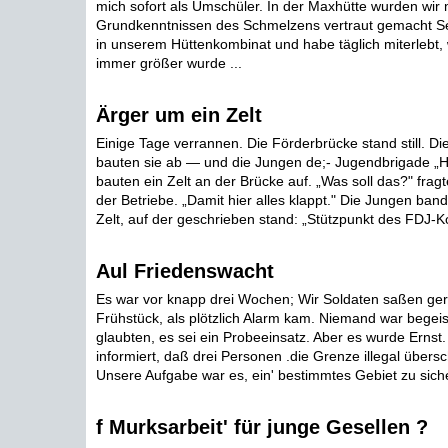
mich sofort als Umschüler. In der Maxhütte wurden wir 
Grundkenntnissen des Schmelzens vertraut gemacht Sei
in unserem Hüttenkombinat und habe täglich miterlebt,
immer größer wurde ...
Ärger um ein Zelt
Einige Tage verrannen. Die Förderbrücke stand still. D
bauten sie ab — und die Jungen de;- Jugendbrigade „H
bauten ein Zelt an der Brücke auf. „Was soll das?" fragt
der Betriebe. „Damit hier alles klappt." Die Jungen ban
Zelt, auf der geschrieben stand: „Stützpunkt des FDJ-Ko
Aul Friedenswacht
Es war vor knapp drei Wochen; Wir Soldaten saßen ge
Frühstück, als plötzlich Alarm kam. Niemand war begeis
glaubten, es sei ein Probeeinsatz. Aber es wurde Ernst
informiert, daß drei Personen .die Grenze illegal übersch
Unsere Aufgabe war es, ein' bestimmtes Gebiet zu siche
f Murksarbeit' für junge Gesellen ?