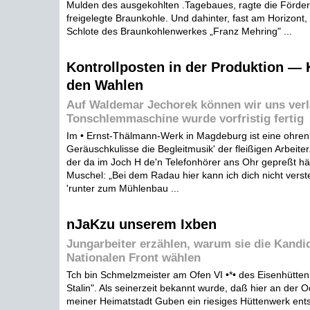
Mulden des ausgekohlten .Tagebaues, ragte die Förder
freigelegte Braunkohle. Und dahinter, fast am Horizont,
Schlote des Braunkohlenwerkes „Franz Mehring" ...
Kontrollposten in der Produktion — 
den Wahlen
Auf Waldemar Jechorek können wir uns verl
Tonschlemmaschine wurde vorfristig fertig
Im • Ernst-Thälmann-Werk in Magdeburg ist eine ohre
Geräuschkulisse die Begleitmusik' der fleißigen Arbeiter
der da im Joch H de'n Telefonhörer ans Ohr gepreßt hält,
Muschel: „Bei dem Radau hier kann ich dich nicht vers
'runter zum Mühlenbau ...
nJaKzu unserem Ixben
Jungarbeiter erzählen, warum sie die Kandi
Nationalen Front wählen
Tch bin Schmelzmeister am Ofen VI •*• des Eisenhütten
Stalin". Als seinerzeit bekannt wurde, daß hier an der 
meiner Heimatstadt Guben ein riesiges Hüttenwerk ents