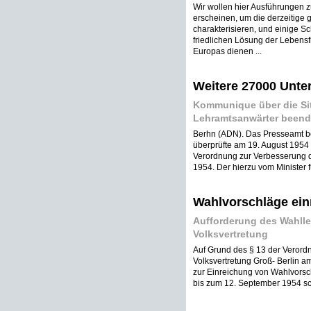
Wir wollen hier Ausführungen 
erscheinen, um die derzeitige 
charakterisieren, und einige S
friedlichen Lösung der Lebensf
Europas dienen ...
Weitere 27000 Unter
Kommunique über die Sit
Lehramtsanwärter beend
Berhn (ADN). Das Presseamt beim
überprüfte am 19. August 1954
Verordnung zur Verbesserung d
1954. Der hierzu vom Minister f
Wahlvorschläge ein
Aufforderung des Wahllei
Volksvertretung
Auf Grund des § 13 der Verord
Volksvertretung Groß- Berlin am 
zur Einreichung von Wahlvorsc
bis zum 12. September 1954 schr