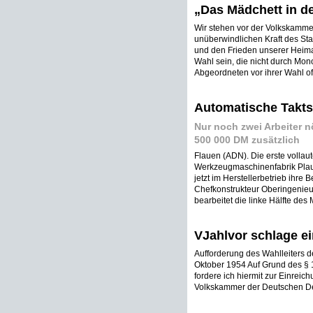
„Das Mädchett in de
Wir stehen vor der Volkskammer
unüberwindlichen Kraft des Staa
und den Frieden unserer Heimat
Wahl sein, die nicht durch Mono
Abgeordneten vor ihrer Wahl of
Automatische Takts
Nur noch zwei Arbeiter n
500 000 DM zusätzlich
Flauen (ADN). Die erste vollau
Werkzeugmaschinenfabrik Plau
jetzt im Herstellerbetrieb ihr
Chefkonstrukteur Oberingenieur
bearbeitet die linke Hälfte de
VJahlvor schlage e
Aufforderung des Wahlleiters 
Oktober 1954 Auf Grund des § 
fordere ich hiermit zur Einrei
Volkskammer der Deutschen Dem