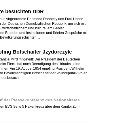
te besuchten DDR
abour-Abgeordnete Desmond Donnelly und Frau Honor
in der Deutschen Demokratischen Republik, um sich mit
, wirtschaftlichem und kulturellem Gebiet
n Betriebe und Institutionen und führten Gespräche mit
 Bevölkerungsschichten ...
fing Botschaiter Jzydorczylc
kanzlei wird mitgeteilt: Der Präsident der Deutschen
elm Pieck, hat nach Beendigung des Urlaubs seine
men. Am 19. August 1954 empfing Präsident Wilhelm
d Bevollmächtigten Botschafter der Volksrepublik Polen,
iedsbesuch ...
f der Pressekonferenz des Nationalrates
egen EVG Seite 5 Hakenkreuz über dem Kapitoi Zum