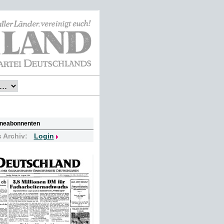
lineabonnenten
s Archiv:
Login