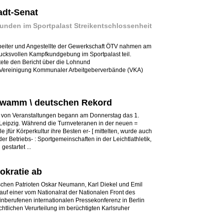
adt-Senat
nden im Sportpalast Streikentschlossenheit
Arbeiter und Angestellte der Gewerkschaft ÖTV nahmen am
cksvollen Kampfkundgebung im Sportpalast teil.
ttete den Bericht über die Lohnund
 Vereinigung Kommunaler Arbeitgeberverbände (VKA)
hwamm \ deutschen Rekord
Flut von Veranstaltungen begann am Donnerstag das 1.
 Leipzig. Während die Turnveteranen in der neuen =
jfür Körperkultur ihre Besten er- [ mittelten, wurde auch
r Betriebs- : Sportgemeinschaften in der Leichtlathletik,
estartet ...
kratie ab
utschen Patrioten Oskar Neumann, Karl Diekel und Emil
uf einer vom Nationalrat der Nationalen Front des
nberufenen internationalen Pressekonferenz in Berlin
chtlichen Verurteilung im berüchtigten Karlsruher