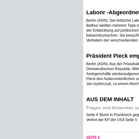
Labonr -Abgeordne
Berlin (ADN). Der britische L
Balfour weilten mehrere Tage 
der Entwicklung auf politischem
bekanntzumachen. Sie besuchte
Vertretern der verschiedensten
Präsident Pieck emp
Berlin (ADN). Aus der Präsidial
Demokratischen Republik, Wilh
Amtsgeschäfte wiederaufgenom
Pieck den Außerordentlichen un
Jan Izydorczyk, zu einem Absch
AUS DEM INHALT
Fragen und Antworten au
Seite 4 Sturm in Frankreich g
Verbot der KP der USA Seite 5
SEITE 2