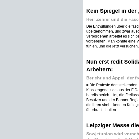
Kein Spiegel in der
Herr Zehrer und die Fasc
Die Enthüllungen über die fas
übelgenommen, und zwar ausger
Verborgenen arbeitet es sich b
vorbereiten. Man könnte eine V
fühlen, und die jetzt versuchen
Nun erst redit Soli
Arbeitern!
Bericht und Appell der f
= Die Proteste der streikenden 
Klassengenossen aus der E De
bereits berich- | tet, die Freil
Besatzer und der Bonner Regier
die ihren strei- | kenden Kolleg
überbracht hatten ...
Leipziger Messe di
Sowjetunion wird vorneh