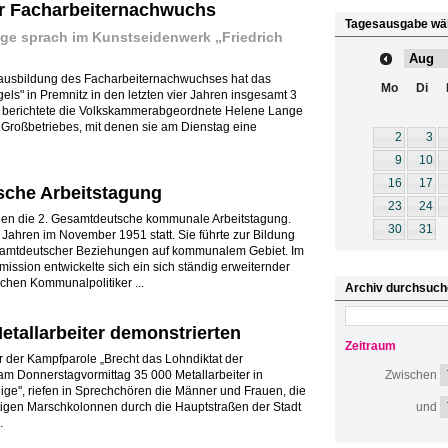
ür Facharbeiternachwuchs
Tagesausgabe wä
ge sprach im Kunstseidenwerk „Friedrich
sausbildung des Facharbeiternachwuchses hat das
Mo
Di
ls" in Premnitz in den letzten vier Jahren insgesamt 3
berichtete die Volkskammerabgeordnete Helene Lange
 Großbetriebes, mit denen sie am Dienstag eine
2
3
9
10
16
17
sche Arbeitstagung
23
24
den die 2. Gesamtdeutsche kommunale Arbeitstagung.
30
31
i Jahren im November 1951 statt. Sie führte zur Bildung
samtdeutscher Beziehungen auf kommunalem Gebiet. Im
ission entwickelte sich ein sich ständig erweiternder
chen Kommunalpolitiker ...
Archiv durchsuch
tallarbeiter demonstrierten
Zeitraum
r der Kampfparole „Brecht das Lohndiktat der
Zwischen
am Donnerstagvormittag 35 000 Metallarbeiter in
ige", riefen in Sprechchören die Männer und Frauen, die
und
tigen Marschkolonnen durch die Hauptstraßen der Stadt
.