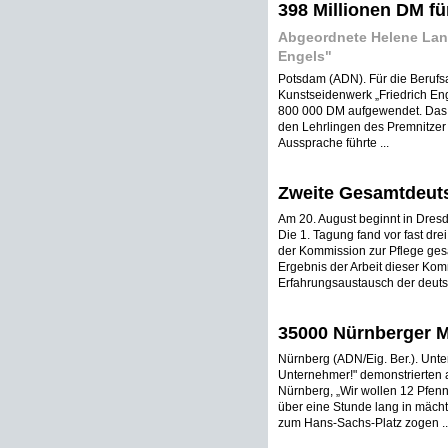
398 Millionen DM f
Abgeordnete Helene Lan
Engels"
Potsdam (ADN). Für die Beruf
Kunstseidenwerk „Friedrich Enge
800 000 DM aufgewendet. Das 
den Lehrlingen des Premnitzer
Aussprache führte ...
Zweite Gesamtdeut
Am 20. August beginnt in Dres
Die 1. Tagung fand vor fast dre
der Kommission zur Pflege ge
Ergebnis der Arbeit dieser Komm
Erfahrungsaustausch der deuts
35000 Nürnberger Me
Nürnberg (ADN/Eig. Ber.). Unte
Unternehmer!" demonstrierten 
Nürnberg, „Wir wollen 12 Pfenn
über eine Stunde lang in mäch
zum Hans-Sachs-Platz zogen ..