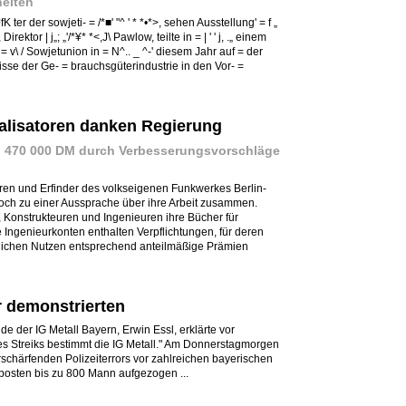
eiten
K ter der sowjeti- = /*■' "^ ' * *•*>, sehen Ausstellung' = f „
irektor | j„; „'/*¥* *<,J\ Pawlow, teilte in = | ' ' j, .„ einem
 = v\ / Sowjetunion in = N^.. _ ^-' diesem Jahr auf = der
sse der Ge- = brauchsgüterindustrie in den Vor- =
nalisatoren danken Regierung
n 470 000 DM durch Verbesserungsvorschläge
oren und Erfinder des volkseigenen Funkwerkes Berlin-
och zu einer Aussprache über ihre Arbeit zusammen.
Konstrukteuren und Ingenieuren ihre Bücher für
 Ingenieurkonten enthalten Verpflichtungen, für deren
tlichen Nutzen entsprechend anteilmäßige Prämien
r demonstrierten
de der IG Metall Bayern, Erwin Essl, erklärte vor
es Streiks bestimmt die IG Metall." Am Donnerstagmorgen
rschärfenden Polizeiterrors vor zahlreichen bayerischen
posten bis zu 800 Mann aufgezogen ...