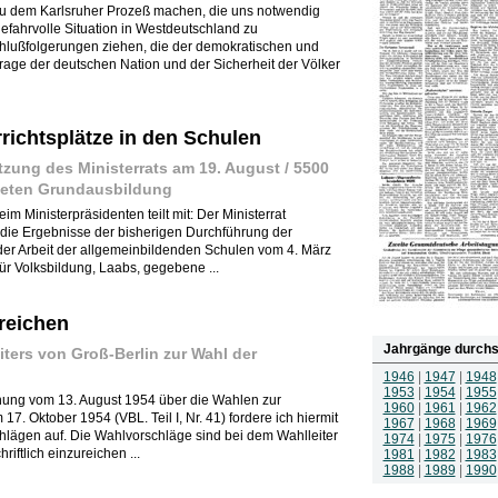
zu dem Karlsruher Prozeß machen, die uns notwendig
gefahrvolle Situation in Westdeutschland zu
chlußfolgerungen ziehen, die der demokratischen und
rage der deutschen Nation und der Sicherheit der Völker
richtsplätze in den Schulen
zung des Ministerrats am 19. August / 5500
eten Grundausbildung
 Ministerpräsidenten teilt mit: Der Ministerrat
 die Ergebnisse der bisherigen Durchführung der
er Arbeit der allgemeinbildenden Schulen vom 4. März
ür Volksbildung, Laabs, gegebene ...
reichen
Jahrgänge durchs
ters von Groß-Berlin zur Wahl der
1946
|
1947
|
1948
1953
|
1954
|
1955
nung vom 13. August 1954 über die Wahlen zur
1960
|
1961
|
1962
17. Oktober 1954 (VBL. Teil I, Nr. 41) fordere ich hiermit
1967
|
1968
|
1969
hlägen auf. Die Wahlvorschläge sind bei dem Wahlleiter
1974
|
1975
|
1976
iftlich einzureichen ...
1981
|
1982
|
1983
1988
|
1989
|
1990