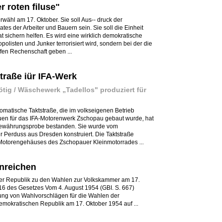
r roten filuse"
wähl am 17. Oktober. Sie soll Aus-- druck der
tes der Arbeiter und Bauern sein. Sie soll die Einheit
 sichern helfen. Es wird eine wirklich demokratische
polisten und Junker terrorisiert wird, sondern bei der die
fen Rechenschaft geben ...
traße iür IFA-Werk
ötig / Wäschewerk „Tadellos" produziert für
tomatische Taktstraße, die im volkseigenen Betrieb
en für das IFA-Motorenwerk Zschopau gebaut wurde, hat
e Bewährungsprobe bestanden. Sie wurde vom
 Perduss aus Dresden konstruiert. Die Taktstraße
s Motorengehäuses des Zschopauer Kleinmotorrades ...
inreichen
der Republik zu den Wahlen zur Volkskammer am 17.
16 des Gesetzes Vom 4. August 1954 (GBI. S. 667)
chung von Wahlvorschlägen für die Wahlen der
okratischen Republik am 17. Oktober 1954 auf ...