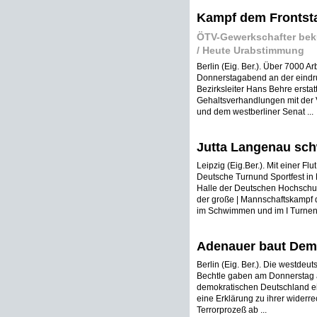
Kampf dem Frontst
ÖTV-Gewerkschafter beku
/ Heute Urabstimmung
Berlin (Eig. Ber.). Über 7000 
Donnerstagabend an der eindru
Bezirksleiter Hans Behre ersta
Gehaltsverhandlungen mit der
und dem westberliner Senat ...
Jutta Langenau sc
Leipzig (Eig.Ber.). Mit einer 
Deutsche Turnund Sportfest in
Halle der Deutschen Hochschule 
der große | Mannschaftskampf de
im Schwimmen und im I Turnen g
Adenauer baut Demo
Berlin (Eig. Ber.). Die westde
Bechtle gaben am Donnerstag a
demokratischen Deutschland ei
eine Erklärung zu ihrer widerre
Terrorprozeß ab ...