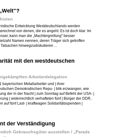
 „Welt"?
histen
chistische Entwicklung Westdeutschlands werden
echnet von denen, die es angeht. Es ist doch klar: Im
esser, kann man die „Machtergreifung" besser
ielzahl Namen nennen, deren Träger sich getroffen
, Tatsachen hinwegzudiskutieren ...
darität mit den westdeutschen
reigekämpften Arbeiterdelegation
1 bayerischen Metallarbeiter und | ihrer
utschen Demokratischen Repu- | blik erzwangen, wie
assung der in der Nacht | zum Sonntag auf Befehl der USA- |
ung | widerrechtlich verhafteten fünf | Bürger der DDR,
en auf fünf Last- | kraftwagen Solidaritätsspenden |
ent der Verständigung
mlich Gebrauchsgüter ausstellen / „Parade