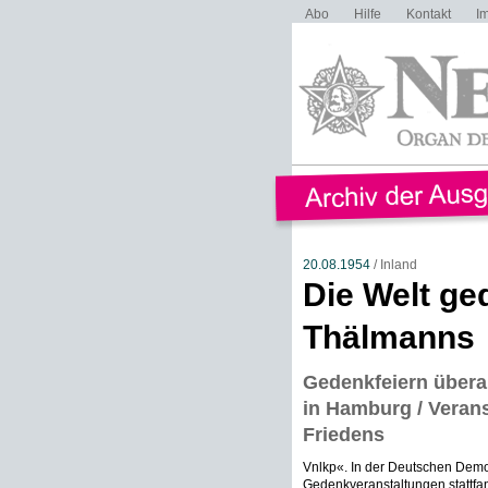
Abo
Hilfe
Kontakt
I
20.08.1954
/ Inland
Die Welt ge
Thälmanns
Gedenkfeiern übera
in Hamburg / Veran
Friedens
Vnlkp«. In der Deutschen Demok
Gedenkveranstaltungen stattfa