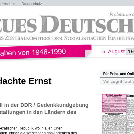
mpressum
Datenschutz
5. August
Für Print- und On
dachte Ernst
Vollzugriff auf'
ll in der DDR / Gedenkkundgebung
staltungen in den Ländern des
ratischen Republik, wo in allen Orten
nden, ehrten die Werktätigen das Andenken des