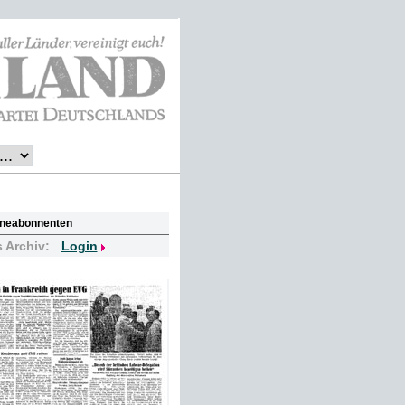
lineabonnenten
s Archiv:
Login