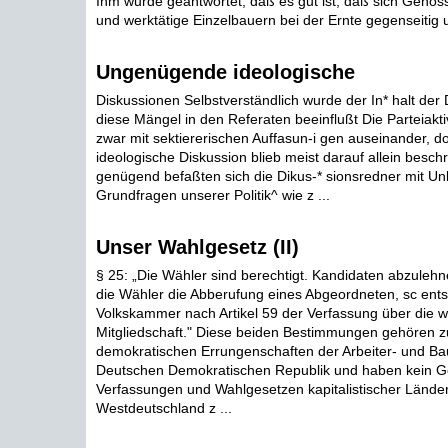
Ihm wurde geantwortet, daß es gut ist, daß sich Geno
und werktätige Einzelbauern bei der Ernte gegenseitig u
Ungenügende ideologische
Diskussionen Selbstverständlich wurde der In* halt der
diese Mängel in den Referaten beeinflußt Die Parteiakti
zwar mit sektiererischen Auffasun-i gen auseinander, do
ideologische Diskussion blieb meist darauf allein beschr
genügend befaßten sich die Dikus-* sionsredner mit Unk
Grundfragen unserer Politik^ wie z ...
Unser Wahlgesetz (II)
§ 25: „Die Wähler sind berechtigt. Kandidaten abzulehn
die Wähler die Abberufung eines Abgeordneten, sc ents
Volkskammer nach Artikel 59 der Verfassung über die w
Mitgliedschaft." Diese beiden Bestimmungen gehören z
demokratischen Errungenschaften der Arbeiter- und Ba
Deutschen Demokratischen Republik und haben kein G
Verfassungen und Wahlgesetzen kapitalistischer Länder
Westdeutschland z ...