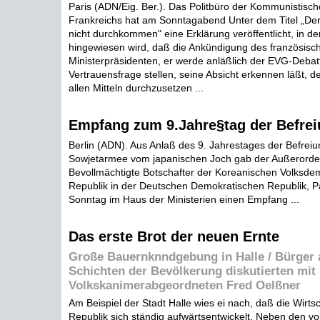
Paris (ADN/Eig. Ber.). Das Politbüro der Kommunistisch
Frankreichs hat am Sonntagabend Unter dem Titel „Der
nicht durchkommen" eine Erklärung veröffentlicht, in de
hingewiesen wird, daß die Ankündigung des französisc
Ministerpräsidenten, er werde anläßlich der EVG-Debat
Vertrauensfrage stellen, seine Absicht erkennen läßt, 
allen Mitteln durchzusetzen ...
Empfang zum 9.Jahre§tag der Befre
Berlin (ADN). Aus Anlaß des 9. Jahrestages der Befrei
Sowjetarmee vom japanischen Joch gab der Außerorden
Bevollmächtigte Botschafter der Koreanischen Volksde
Republik in der Deutschen Demokratischen Republik, Pa
Sonntag im Haus der Ministerien einen Empfang ...
Das erste Brot der neuen Ernte
Große Bauernknndgebung in Halle / Bürger 
Schichten der Bevölkerung diskutierten mit
Volkskanimerabgeordneten Fred Oelßner
Am Beispiel der Stadt Halle wies ei nach, daß die Wirts
Republik sich ständig aufwärtsentwickelt. Neben den v