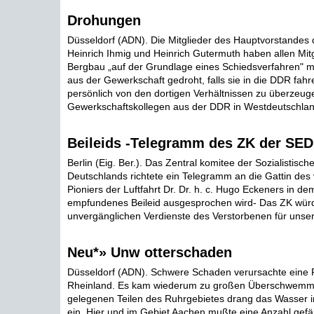
Drohungen
Düsseldorf (ADN). Die Mitglieder des Hauptvorstandes
Heinrich Ihmig und Heinrich Gutermuth haben allen Mitg
Bergbau „auf der Grundlage eines Schiedsverfahren" 
aus der Gewerkschaft gedroht, falls sie in die DDR fahr
persönlich von den dortigen Verhältnissen zu überzeu
Gewerkschaftskollegen aus der DDR in Westdeutschlan
Beileids -Telegramm des ZK der SED
Berlin (Eig. Ber.). Das Zentral komitee der Sozialistisch
Deutschlands richtete ein Telegramm an die Gattin des
Pioniers der Luftfahrt Dr. Dr. h. c. Hugo Eckeners in de
empfundenes Beileid ausgesprochen wird- Das ZK würdi
unvergänglichen Verdienste des Verstorbenen für unser 
Neu*» Unw otterschaden
Düsseldorf (ADN). Schwere Schaden verursachte eine 
Rheinland. Es kam wiederum zu großen Überschwemmun
gelegenen Teilen des Ruhrgebietes drang das Wasser in
ein. Hier und im Gebiet Aachen mußte eine Anzahl gef