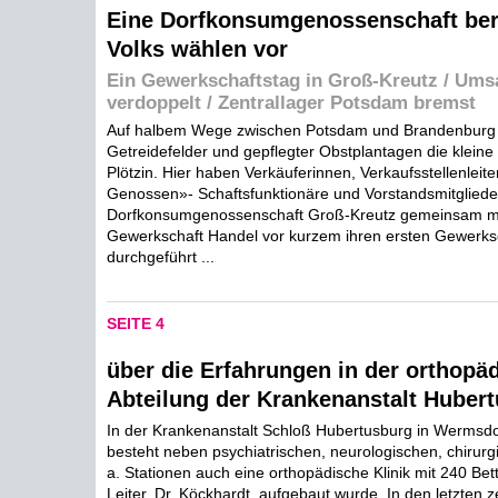
Eine Dorfkonsumgenossenschaft bere
Volks wählen vor
Ein Gewerkschaftstag in Groß-Kreutz / Umsa
verdoppelt / Zentrallager Potsdam bremst
Auf halbem Wege zwischen Potsdam und Brandenburg lie
Getreidefelder und gepflegter Obstplantagen die kleine
Plötzin. Hier haben Verkäuferinnen, Verkaufsstellenleite
Genossen»- Schaftsfunktionäre und Vorstandsmitgliede
Dorfkonsumgenossenschaft Groß-Kreutz gemeinsam mit
Gewerkschaft Handel vor kurzem ihren ersten Gewerks
durchgeführt ...
SEITE 4
über die Erfahrungen in der orthopä
Abteilung der Krankenanstalt Huber
In der Krankenanstalt Schloß Hubertusburg in Wermsdor
besteht neben psychiatrischen, neurologischen, chirurgi
a. Stationen auch eine orthopädische Klinik mit 240 Bet
Leiter, Dr. Köckhardt, aufgebaut wurde. In den letzten