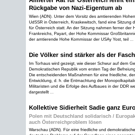
Alliierter Rat für Österreich lehnt ei
Rückgabe von Nazi-Eigentum ab
Wien (ADN). Unter dem Vorsitz des amtierenden Hohe
UdSSR in Österreich, Kraskewitsch, fand eine Sitzung de
für Österreich statt. An der Sitzung nahmen ferner de
Frankreichs, Payart, der Hohe Kommissar Großbritannie
der amtierende Hohe Kommissar der USAy Yost, teil ...
Die Völker sind stärker als der Fasc
Im Torhaus wird gezeigt, wie dieser Schwur auf dem G
Demokratischen Republik vom ersten Tag der Befreiung
Die entscheidenden Maßnahmen für eine friedliche, de
Entwicklung, d. h. die Entmachtung der Monopolkapitali
Militaristen und die Erfolge des Aufbaues in der DDR 
dargestellt ...
Kollektive Sidierheit Sadie ganz Eur
Polen mit Deutschland solidarisch / Europa
auch Österreichproblem lösen
Warschau (ADN). Für eine friedliche und demokratisch