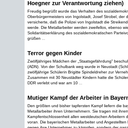
Hoegner zur Verantwortung ziehen)
Freudig begrüßt wurde das Verhalten des sozialdemokr
Oberbürgermeisters von Ingolstadt, Josef Strobel, der 
versicherte, daß die Polizei von Ingolstadt die Streikend
werde. Die Metallarbeiter werden zweifellos, ebenso wie
Solidaritätserklärung des sozialdemokratischen Parteiv
grüßen ...
Terror gegen Kinder
Zwölfjähriges Mädchen der „Staatsgefährdung" beschul
(ADN). Von der Schulbank weg wurde in Neustadt (Schl
zwölfjährige Schülerin Brigitte Spindeldreher zur Vern
Zusammen mit 30 Neustädter Kindern hatte die Schüleri
DDR verlebt und war am 10 ...
Mutiger Kampf der Arbeiter in Bayer
Den größten und bisher tapfersten Kampf liefern die ba
Metallarbeiter ihren Unternehmern. Sie tragen mit ihre
Kampfentschlossenheit allen westdeutschen Arbeitern 
voran. Die bayerischen Metallarbeiter und Angestellten
gegen ihre Unternehmer zu kämpfen, sondern der gan