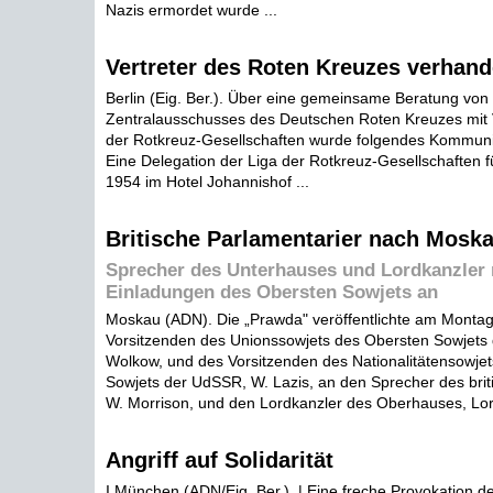
Nazis ermordet wurde ...
Vertreter des Roten Kreuzes verhand
Berlin (Eig. Ber.). Über eine gemeinsame Beratung von 
Zentralausschusses des Deutschen Roten Kreuzes mit V
der Rotkreuz-Gesellschaften wurde folgendes Kommuniq
Eine Delegation der Liga der Rotkreuz-Gesellschaften 
1954 im Hotel Johannishof ...
Britische Parlamentarier nach Mosk
Sprecher des Unterhauses und Lordkanzler
Einladungen des Obersten Sowjets an
Moskau (ADN). Die „Prawda" veröffentlichte am Monta
Vorsitzenden des Unionssowjets des Obersten Sowjets
Wolkow, und des Vorsitzenden des Nationalitätensowjet
Sowjets der UdSSR, W. Lazis, an den Sprecher des bri
W. Morrison, und den Lordkanzler des Oberhauses, Lo
Angriff auf Solidarität
I München (ADN/Eig. Ber.). | Eine freche Provokation d