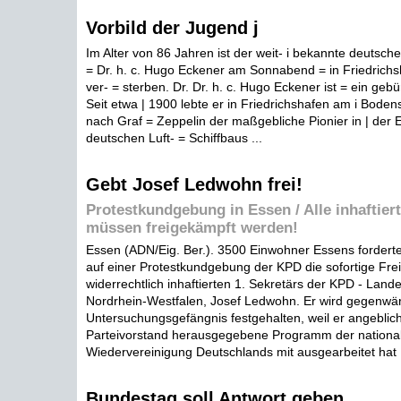
Vorbild der Jugend j
Im Alter von 86 Jahren ist der weit- i bekannte deutsche 
= Dr. h. c. Hugo Eckener am Sonnabend = in Friedric
ver- = sterben. Dr. Dr. h. c. Hugo Eckener ist = ein gebü
Seit etwa | 1900 lebte er in Friedrichshafen am i Bode
nach Graf = Zeppelin der maßgebliche Pionier in | der 
deutschen Luft- = Schiffbaus ...
Gebt Josef Ledwohn frei!
Protestkundgebung in Essen / Alle inhaftier
müssen freigekämpft werden!
Essen (ADN/Eig. Ber.). 3500 Einwohner Essens forder
auf einer Protestkundgebung der KPD die sofortige Fre
widerrechtlich inhaftierten 1. Sekretärs der KPD - Land
Nordrhein-Westfalen, Josef Ledwohn. Er wird gegenwär
Untersuchungsgefängnis festgehalten, weil er angebli
Parteivorstand herausgegebene Programm der nationa
Wiedervereinigung Deutschlands mit ausgearbeitet hat .
Bundestag soll Antwort geben