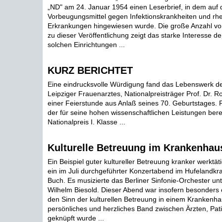
„ND" am 24. Januar 1954 einen Leserbrief, in dem auf
Vorbeugungsmittel gegen Infektionskrankheiten und rh
Erkrankungen hingewiesen wurde. Die große Anzahl vo
zu dieser Veröffentlichung zeigt das starke Interesse d
solchen Einrichtungen ...
KURZ BERICHTET
Eine eindrucksvolle Würdigung fand das Lebenswerk d
Leipziger Frauenarztes, Nationalpreisträger Prof. Dr. Ro
einer Feierstunde aus Anlaß seines 70. Geburtstages. P
der für seine hohen wissenschaftlichen Leistungen ber
Nationalpreis I. Klasse ...
Kulturelle Betreuung im Krankenhau
Ein Beispiel guter kultureller Betreuung kranker werkt
ein im Juli durchgeführter Konzertabend im Hufelandkr
Buch. Es musizierte das Berliner Sinfonie-Orchester un
Wilhelm Biesold. Dieser Abend war insofern besonders c
den Sinn der kulturellen Betreuung in einem Krankenhau
persönliches und herzliches Band zwischen Ärzten, Pat
geknüpft wurde ...