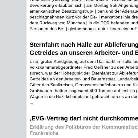
Bevölkerung erlaubten sich | am Montag früh Angehörig
amerikanischen Besatzungstrup- | pen und der Adenauer
beschlagnahmten kurz vor der De- | markationslinie drei
dem Rückweg von München | in die DDR befanden und v
Personen des Be- | gleitpersonals, unter ihnen eine = Fr
Sternfahrt nach Halle zur Ablieferun
Getreides an unseren Arbeiter- und 
Eine, große Kundgebung auf dem Hallmarkt in Halle, au
Volkskammerabgeordneter Fred Oelßner zu den Arbeit
sprach, war der Höhepunkt der Sternfahrt zur Ablieferu
Getreides an den Arbeiter- und Bauernstaat. Landarbei
Güter des Saalkreises, Genossenschaftsbauern und Klei
Großbauern hatten insgesamt 400 Tonnen auf festlich
Wagen in die Bezirkshauptstadt gebracht, um es an den
...
,EVG-Vertrag darf nicht durchkomm
Erklärung des Politbüros der Kommunistisc
Frankreichs