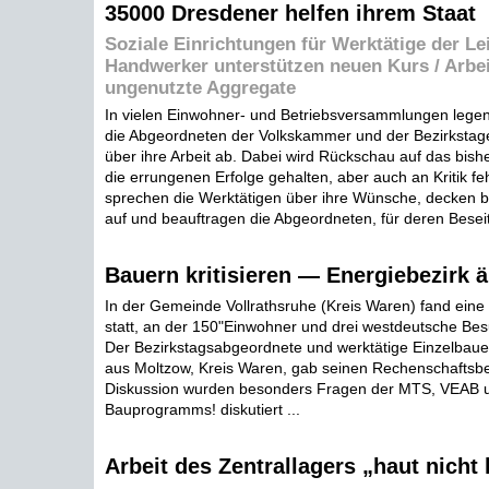
35000 Dresdener helfen ihrem Staat
Soziale Einrichtungen für Werktätige der Le
Handwerker unterstützen neuen Kurs / Arbei
ungenutzte Aggregate
In vielen Einwohner- und Betriebsversammlungen lege
die Abgeordneten der Volkskammer und der Bezirkstag
über ihre Arbeit ab. Dabei wird Rückschau auf das bishe
die errungenen Erfolge gehalten, aber auch an Kritik fehl
sprechen die Werktätigen über ihre Wünsche, decken 
auf und beauftragen die Abgeordneten, für deren Beseit
Bauern kritisieren — Energiebezirk 
In der Gemeinde Vollrathsruhe (Kreis Waren) fand ein
statt, an der 150"Einwohner und drei westdeutsche Bes
Der Bezirkstagsabgeordnete und werktätige Einzelbaue
aus Moltzow, Kreis Waren, gab seinen Rechenschaftsber
Diskussion wurden besonders Fragen der MTS, VEAB 
Bauprogramms! diskutiert ...
Arbeit des Zentrallagers „haut nicht 