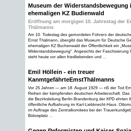
Museum der Widerstandsbewegung 
ehemaligen KZ Budienwald
Eröffnung am morgigen 10. Jahrestag der 
Thälmanns
Am 10. Todestag des gemordeten Führers der deutsche
Ernst Thälmann, übergibt das Museum für Deutsche Ge
ehemaligen KZ Buchenwald der Öffentlichkeit ein „Mu
Widerstandsbewegung". Angesichts der Faschisierung
steht heute vor allen friedliebenden und ...
Emil Höllein - ein treuer
KanmtgefährteEmstThälmanns
Vor 25 Jahren — am 18. August 1929 — riß der Tod Emi
Reihen der kämpfenden deutschen Arbeiterschaft. Das 
die Bezirksleitung Berlin-Brandenburg der KPD ehrten i
öffentliche Aufbahrung im Karl-Liebknecht-Haus. Otto
im Auftrage des Zentralkomitees bei der Trauerkundg
Bülowplatz ...
Gegen Reformisten und Kaiser-Sozia