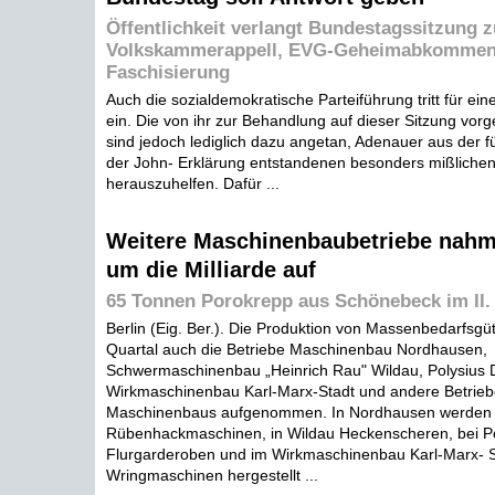
Öffentlichkeit verlangt Bundestagssitzung z
Volkskammerappell, EVG-Geheimabkommen
Faschisierung
Auch die sozialdemokratische Parteiführung tritt für ei
ein. Die von ihr zur Behandlung auf dieser Sitzung vo
sind jedoch lediglich dazu angetan, Adenauer aus der f
der John- Erklärung entstandenen besonders mißliche
herauszuhelfen. Dafür ...
Weitere Maschinenbaubetriebe nah
um die Milliarde auf
65 Tonnen Porokrepp aus Schönebeck im II.
Berlin (Eig. Ber.). Die Produktion von Massenbedarfsgüt
Quartal auch die Betriebe Maschinenbau Nordhausen,
Schwermaschinenbau „Heinrich Rau" Wildau, Polysius 
Wirkmaschinenbau Karl-Marx-Stadt und andere Betrieb
Maschinenbaus aufgenommen. In Nordhausen werden j
Rübenhackmaschinen, in Wildau Heckenscheren, bei P
Flurgarderoben und im Wirkmaschinenbau Karl-Marx- S
Wringmaschinen hergestellt ...