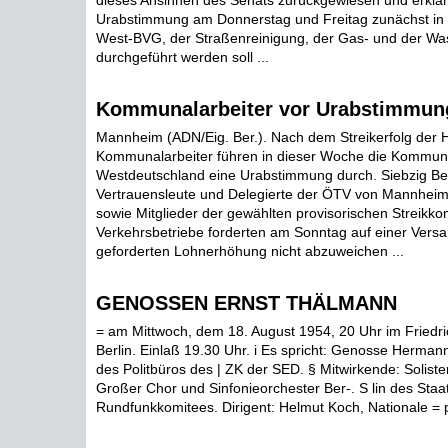
dieses Ansinnen des Senats zurückgewiesen und erklärt
Urabstimmung am Donnerstag und Freitag zunächst in a
West-BVG, der Straßenreinigung, der Gas- und der W
durchgeführt werden soll ...
Kommunalarbeiter vor Urabstimmun
Mannheim (ADN/Eig. Ber.). Nach dem Streikerfolg der
Kommunalarbeiter führen in dieser Woche die Kommuna
Westdeutschland eine Urabstimmung durch. Siebzig Bet
Vertrauensleute und Delegierte der ÖTV von Mannhei
sowie Mitglieder der gewählten provisorischen Streikko
Verkehrsbetriebe forderten am Sonntag auf einer Vers
geforderten Lohnerhöhung nicht abzuweichen ...
GENOSSEN ERNST THÄLMANN
= am Mittwoch, dem 18. August 1954, 20 Uhr im Friedri
Berlin. Einlaß 19.30 Uhr. i Es spricht: Genosse Hermann
des Politbüros des | ZK der SED. § Mitwirkende: Solist
Großer Chor und Sinfonieorchester Ber-. S lin des Staa
Rundfunkkomitees. Dirigent: Helmut Koch, Nationale = pr