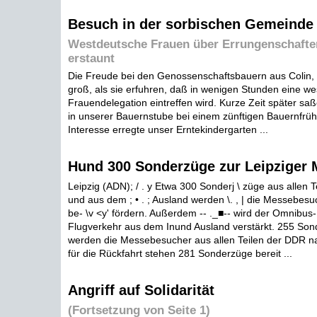
Besuch in der sorbischen Gemeinde 
Westdeutsche Frauen über Errungenschafte
erstaunt
Die Freude bei den Genossenschaftsbauern aus Colin, 
groß, als sie erfuhren, daß in wenigen Stunden eine w
Frauendelegation eintreffen wird. Kurze Zeit später s
in unserer Bauernstube bei einem zünftigen Bauernfrü
Interesse erregte unser Erntekindergarten ...
Hund 300 Sonderzüge zur Leipziger
Leipzig (ADN); / . y Etwa 300 Sonderj \ züge aus allen 
und aus dem ; • . ; Ausland werden \. , | die Messebesu
be- \v <y' fördern. Außerdem -- ._■-- wird der Omnibus-
Flugverkehr aus dem Inund Ausland verstärkt. 255 So
werden die Messebesucher aus allen Teilen der DDR na
für die Rückfahrt stehen 281 Sonderzüge bereit ...
Angriff auf Solidarität
(Fortsetzung von Seite 1)