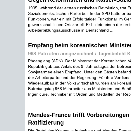
1905, während der ersten russischen Revolution, trat Em
Sozialdemokratischen Partei bei. In der SPD hatte er ba
Funktionen, war ein mit Erfolg tätiger Funktionär im G
gewerkschaftlichen Ortskartell. Er bildete einen der ers
Arbeiterbildungsausschüsse in Deutschland ...
Empfang beim koreanischen Minister
968 Patrioten ausgezeichnet / Tagesbefehl K
Phoengjang (ADN). Der Ministerrat der Koreanischen 
Republik gab aus Anlaß des 9. Jahrestages der Befreiu
Sowjetarmee einen Empfang. Unter den Gästen befande
der Arbeiterpartei und der Regierung. Für ihre Verdiens
Wiederaufbau in der Volkswirtschaft wurden am korean
Bufreiungstag 968 Mitarbeiter aus Ministerien und Behör
Ingenicure, Techniker mit Orden und Medaillen der Rep
...
Mendes-France trifft Vorbereitungen
Ratifizierung
Die Partei des Krieges in Indochina und Mendes-France