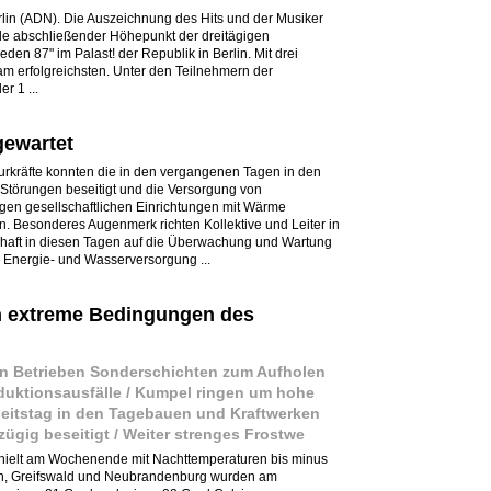
erlin (ADN). Die Auszeichnung des Hits und der Musiker
 abschließender Höhepunkt der dreitägigen
den 87" im Palast! der Republik in Berlin. Mit drei
 am erfolgreichsten. Unter den Teilnehmern der
r 1 ...
gewartet
urkräfte konnten die in den vergangenen Tagen in den
Störungen beseitigt und die Versorgung von
en gesellschaftlichen Einrichtungen mit Wärme
. Besonderes Augenmerk richten Kollektive und Leiter in
schaft in diesen Tagen auf die Überwachung und Wartung
 Energie- und Wasserversorgung ...
n extreme Bedingungen des
n Betrieben Sonderschichten zum Aufholen
duktionsausfälle / Kumpel ringen um hohe
eitstag in den Tagebauen und Kraftwerken
ügig beseitigt / Weiter strenges Frostwe
t hielt am Wochenende mit Nachttemperaturen bis minus
en, Greifswald und Neubrandenburg wurden am