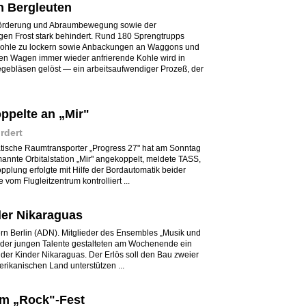
n Bergleuten
förderung und Abraumbewegung sowie der
gen Frost stark behindert. Rund 180 Sprengtrupps
 Kohle zu lockern sowie Anbackungen an Waggons und
den Wagen immer wieder anfrierende Kohle wird in
gebläsen gelöst — ein arbeitsaufwendiger Prozeß, der
ppelte an „Mir"
rdert
tische Raumtransporter „Progress 27" hat am Sonntag
nnte Orbitalstation „Mir" angekoppelt, meldete TASS,
lung erfolgte mit Hilfe der Bordautomatik beider
om Flugleitzentrum kontrolliert ...
der Nikaraguas
rn Berlin (ADN). Mitglieder des Ensembles „Musik und
der jungen Talente gestalteten am Wochenende ein
 der Kinder Nikaraguas. Der Erlös soll den Bau zweier
ikanischen Land unterstützen ...
im „Rock"-Fest