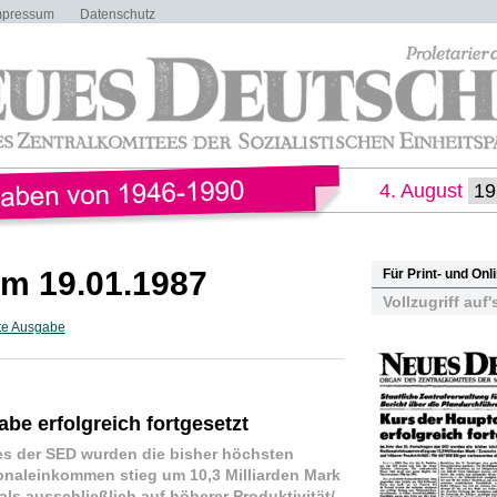
mpressum
Datenschutz
4. August
m 19.01.1987
Für Print- und On
Vollzugriff auf'
te Ausgabe
be erfolgreich fortgesetzt
ges der SED wurden die bisher höchsten
ionaleinkommen stieg um 10,3 Milliarden Mark
ls ausschließlich auf höherer Produktivität/