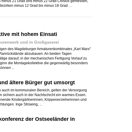
 minus 21 Grad und minus 22 Grad Celsius gemessen,
Bezirken minus 12 Grad bis minus 18 Grad ...
tive mit hohem Einsati
turenwerk und in Großgaserei
igen des Magdeburger Armaturenkombinates „Karl Marx"
lanrückstände abzubauen. An beiden Tagen
ätige darauf, in der mechanischen Fertigung Vorlauf zu
inn die Montagekollektive die gegenwärtig besonders
önnen ...
und ältere Bürger gut umsorgt
ders auch im kommunalen Bereich, gelten der Versorgung
n sichern auch in der Nachtschicht ein warmes Essen.
enende Kindergärtnerinnen, Krippenerzieherinnen und
chtungen. Inge Strüwing, ...
rkonferenz der Ostseeländer in