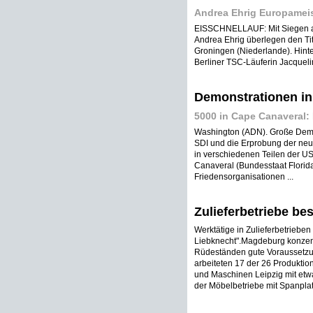
Andrea Ehrig Europameis
EISSCHNELLAUF: Mit Siegen auf
Andrea Ehrig überlegen den Ti
Groningen (Niederlande). Hint
Berliner TSC-Läuferin Jacquelin
Demonstrationen i
5000 in Cape Canaveral:
Washington (ADN). Große Dem
SDI und die Erprobung der neu
in verschiedenen Teilen der U
Canaveral (Bundesstaat Florid
Friedensorganisationen ...
Zulieferbetriebe be
Werktätige in Zulieferbetrieb
Liebknecht".Magdeburg konzentr
Rüdeständen gute Voraussetzun
arbeiteten 17 der 26 Produkti
und Maschinen Leipzig mit etw
der Möbelbetriebe mit Spanplat