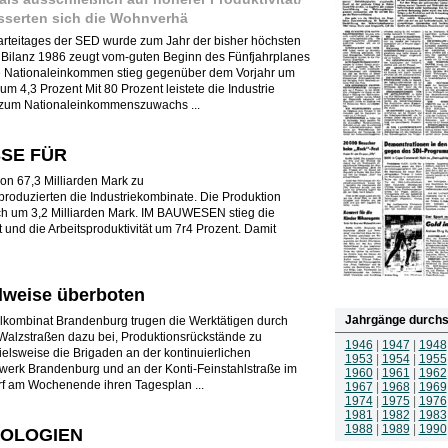
sserten sich die Wohnverhä
Parteitages der SED wurde zum Jahr der bisher höchsten
e Bilanz 1986 zeugt vom-guten Beginn des Fünfjahrplanes
te Nationaleinkommen stieg gegenüber dem Vorjahr um
um 4,3 Prozent Mit 80 Prozent leistete die Industrie
 zum Nationaleinkommenszuwachs ...
SE FÜR
 67,3 Milliarden Mark zu
roduzierten die Industriekombinate. Die Produktion
h um 3,2 Milliarden Mark. IM BAUWESEN stieg die
 und die Arbeitsproduktivität um 7r4 Prozent. Damit
ilweise überboten
Jahrgänge durchs
hlkombinat Brandenburg trugen die Werktätigen durch
alzstraßen dazu bei, Produktionsrückstände zu
1946
|
1947
|
1948
ielsweise die Brigaden an der kontinuierlichen
1953
|
1954
|
1955
zwerk Brandenburg und an der Konti-Feinstahlstraße im
1960
|
1961
|
1962
f am Wochenende ihren Tagesplan ...
1967
|
1968
|
1969
1974
|
1975
|
1976
1981
|
1982
|
1983
1988
|
1989
|
1990
OLOGIEN