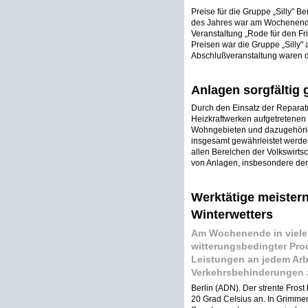
Preise für die Gruppe „Silly" B
des Jahres war am Wochenende
Veranstaltung „Rode für den Frie
Preisen war die Gruppe „Silly"
Abschlußveranstaltung waren de
Anlagen sorgfältig 
Durch den Einsatz der Reparat
Heizkraftwerken aufgetretenen 
Wohngebieten und dazugehörig
insgesamt gewährleistet werden
allen Bereichen der Volkswirt
von Anlagen, insbesondere der
Werktätige meister
Winterwetters
Am Wochenende in viele
witterungsbedingter Pro
Leistungen an jedem Arb
Verkehrsbehinderungen z
Berlin (ADN). Der strente Fros
20 Grad Celsius an. In Grimm