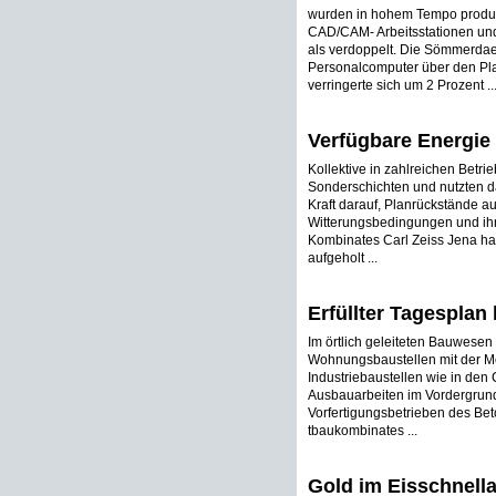
wurden in hohem Tempo produz
CAD/CAM- Arbeitsstationen und
als verdoppelt. Die Sömmerdaer
Personalcomputer über den
verringerte sich um 2 Prozent ..
Verfügbare Energie 
Kollektive in zahlreichen Bet
Sonderschichten und nutzten da
Kraft darauf, Planrückstände au
Witterungsbedingungen und ihr
Kombinates Carl Zeiss Jena h
aufgeholt ...
Erfüllter Tagesplan
Im örtlich geleiteten Bauwese
Wohnungsbaustellen mit der Mo
Industriebaustellen wie in de
Ausbauarbeiten im Vordergrund.
Vorfertigungsbetrieben des Be
tbaukombinates ...
Gold im Eisschnella