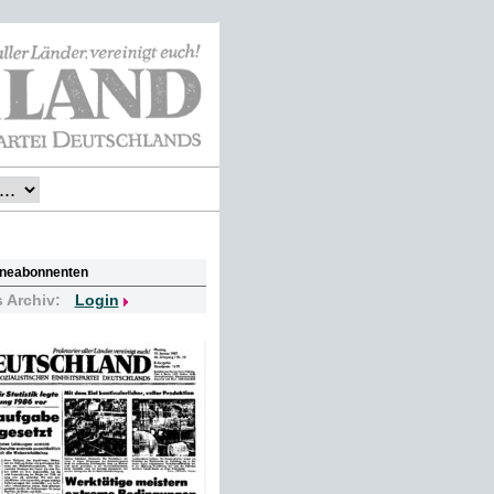
lineabonnenten
s Archiv:
Login