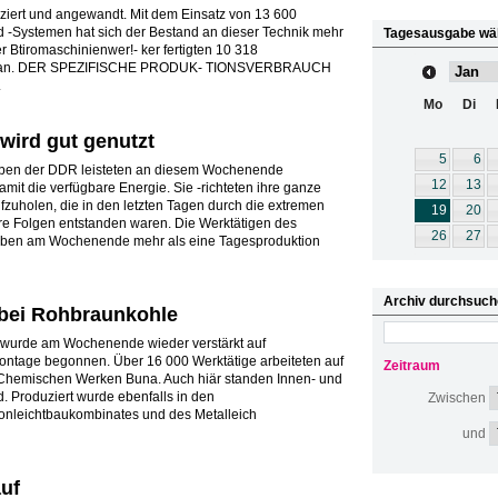
iert und angewandt. Mit dem Einsatz von 13 600
 -Systemen hat sich der Bestand an dieser Technik mehr
Tagesausgabe wä
 Btiromaschinienwer!- ker fertigten 10 318
 Plan. DER SPEZIFISCHE PRODUK- TIONSVERBRAUCH
.
Mo
Di
wird gut genutzt
5
6
rieben der DDR leisteten an diesem Wochenende
12
13
mit die verfügbare Energie. Sie -richteten ihre ganze
fzuholen, die in den letzten Tagen durch die extremen
19
20
e Folgen entstanden waren. Die Werktätigen des
26
27
aben am Wochenende mehr als eine Tagesproduktion
Archiv durchsuch
 bei Rohbraunkohle
n wurde am Wochenende wieder verstärkt auf
ntage begonnen. Über 16 000 Werktätige arbeiteten auf
Zeitraum
n Chemischen Werken Buna. Auch hiär standen Innen- und
 Produziert wurde ebenfalls in den
Zwischen
tonleichtbaukombinates und des Metalleich
und
uf