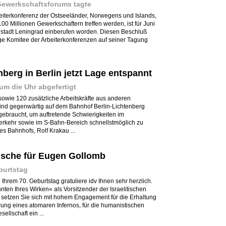
Gewerkschaftsforums tagte
beiterkonferenz der Ostseeländer, Norwegens und Islands,
100 Millionen Gewerkschaftern treffen werden, ist für Juni
nstadt Leningrad einberufen worden. Diesen Beschluß
ige Komitee der Arbeiterkonferenzen auf seiner Tagung
erg in Berlin jetzt Lage entspannt
um die Uhr abgefertigt
sowie 120 zusätzliche Arbeitskräfte aus anderen
sind gegenwärtig auf dem Bahnhof Berlin-Lichtenberg
 gebraucht, um auftretende Schwierigkeiten im
erkehr sowie im S-Bahn-Bereich schnellstmöglich zu
es Bahnhofs, Rolf Krakau ...
nsche für Eugen Gollomb
burtstag
Ihrem 70. Geburtstag gratuliere idv Ihnen sehr herzlich.
ten Ihres Wirken« als Vorsitzender der Israelitischen
setzen Sie sich mit hohem Engagement für die Erhaltung
ung eines atomaren Infernos, für die humanistischen
ellschaft ein ...