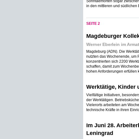
Sonntaemorten sogar zwischen
in den mittleren und südlichen 
SEITE 2
Magdeburger Kollek
Werner Eberlein im Arma
Magdeburg (ADN). Die Werktät
nutzten das Wochenende, um P
konzentrierten sich 2200 Werkt
schaffen, damit zum Wochenbeg
hohen Anforderungen erfüllen k
Werktätige, Kinder 
Vielfältige Initiativen, beson
der Werktätigen. Betriebsküche
Vielerorts arbeiteten am Woch
technische Kräfte in ihren Einri
Im Juni 28. Arbeite
Leningrad