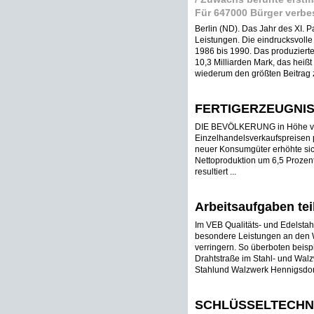
Für 647000 Bürger verbe
Berlin (ND). Das Jahr des XI. 
Leistungen. Die eindrucksvoll
1986 bis 1990. Das produzier
10,3 Milliarden Mark, das heißt 
wiederum den größten Beitrag
FERTIGERZEUGNIS
DIE BEVÖLKERUNG in Höhe von
Einzelhandelsverkaufspreisen p
neuer Konsumgüter erhöhte sic
Nettoproduktion um 6,5 Prozent
resultiert ...
Arbeitsaufgaben te
Im VEB Qualitäts- und Edelsta
besondere Leistungen an den W
verringern. So überboten beisp
Drahtstraße im Stahl- und Wal
Stahlund Walzwerk Hennigsdor
SCHLÜSSELTECHN