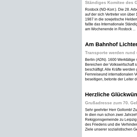
Ständiges Komitee des 
Rostock (ND-Korr.). Die 28. Ar
auf der sich Vertreter von über 
1987 in die sowjetische Helde
faßte das Internationale Ständ
am Wochenende in Rostock ...
Am Bahnhof Lichtenb
Transporte werden rund 
Berlin (ADN). 1600 Werktätige 
Bereichen der Volkswirtschaft 
beschäftigt. Alle Kräfte werden
Fernreiseund internationalen V
beseitigen, betonte der Leiter d
Herzliche Glückwü
Grußadresse zum 70. Ge
Sehr geehrter Herr Gollomb! Zu 
In dien nun schon zwei Jahrzehn
Rekigjonsgemeinde zu Leipzig 
des Friedens und die Verhinder
Ziele unserer sozialistischen Ges