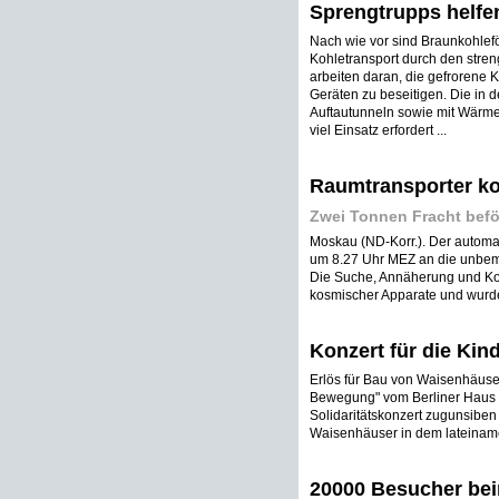
Sprengtrupps helfe
Nach wie vor sind Braunkohle
Kohletransport durch den stren
arbeiten daran, die gefrorene
Geräten zu beseitigen. Die in 
Auftautunneln sowie mit Wärme
viel Einsatz erfordert ...
Raumtransporter ko
Zwei Tonnen Fracht befö
Moskau (ND-Korr.). Der automa
um 8.27 Uhr MEZ an die unbema
Die Suche, Annäherung und Kopp
kosmischer Apparate und wurde v
Konzert für die Kin
Erlös für Bau von Waisenhäuse
Bewegung" vom Berliner Haus 
Solidaritätskonzert zugunsiben
Waisenhäuser in dem lateinamer
20000 Besucher be