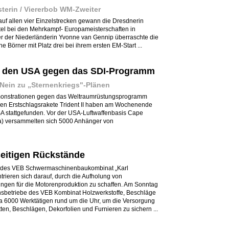
terin / Viererbob WM-Zweiter
 allen vier Einzelstrecken gewann die Dresdnerin
tel bei den Mehrkampf- Europameisterschaften in
er der Niederländerin Yvonne van Gennip überraschte die
e Börner mit Platz drei bei ihrem ersten EM-Start ...
n den USA gegen das SDI-Programm
 Nein zu „Sternenkriegs"-Plänen
onstrationen gegen das Weltraumrüstungsprogramm
en Erstschlagsrakete Trident II haben am Wochenende
SA stattgefunden. Vor der USA-Luftwaffenbasis Cape
a) versammelten sich 5000 Anhänger von
seitigen Rückstände
en des VEB Schwermaschinenbaukombinat „Karl
ieren sich darauf, durch die Aufholung von
gen für die Motorenproduktion zu schaffen. Am Sonntag
onsbetriebe des VEB Kombinat Holzwerkstoffe, Beschläge
a 6000 Werktätigen rund um die Uhr, um die Versorgung
ten, Beschlägen, Dekorfolien und Furnieren zu sichern ...