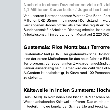
Noch nie in einem Dezember so viele offizie
1,1 Millionen Kurzarbeiter / Jugend hart bet
Von unserem Korrespondenten Werner Otto Bonn. Fast 
Millionen BRD-Bürger — ein neuer Höchststand — war
vergangenen Jahres offiziell als arbeitslos registriert. 
Bundesanstalt für Arbeit am Dienstag mitteilte, ist die off
Arbeitslosenzahl im vergangenen Monat auf 2 223 352 g
Guatemala: Rios Montt baut Terrorr
Guatemala-Stadt (ADN). Der guatemaltekische Diktator 
eine der ersten Maßnahmen für das neue Jahr die Bild
Terrororgans, der sogenannten Zivilgarde, angekündigt. 
Januar einsatzfähig sein. Ferner wird die Zahl der Poli
Außerdem ist beabsichtigt, in Kürze rund 100 Personen
zu stellen ...
Kältewelle in Indien Sumatera: Hoc
Delhi (ADN). In Nordindien sind bisher 94 Menschen bei 
Woche anhaltenden Kältewelle erfroren. Das wurde am 
mitgeteilt. Infolge tagelanger Schneefälle und Frost ka