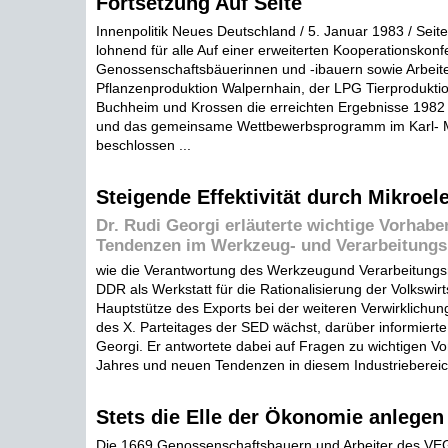
Fortsetzung Auf Seite
Innenpolitik Neues Deutschland / 5. Januar 1983 / Seite 
lohnend für alle Auf einer erweiterten Kooperationskon
Genossenschaftsbäuerinnen und -ibauern sowie Arbeit
Pflanzenproduktion Walpernhain, der LPG Tierprodukti
Buchheim und Krossen die erreichten Ergebnisse 1982 
und das gemeinsame Wettbewerbsprogramm im Karl- 
beschlossen ...
Steigende Effektivität durch Mikroel
Dr. Rudi Georgi erläuterte wichtige Vorhab
Tendenzen im Werkzeug- und Verarbeitung
wie die Verantwortung des Werkzeugund Verarbeitung
DDR als Werkstatt für die Rationalisierung der Volkswir
Hauptstütze des Exports bei der weiteren Verwirklichu
des X. Parteitages der SED wächst, darüber informierte 
Georgi. Er antwortete dabei auf Fragen zu wichtigen V
Jahres und neuen Tendenzen in diesem Industriebereich
Stets die Elle der Ökonomie anlegen
Die 1669 Genossenschaftsbauern und Arbeiter des VE