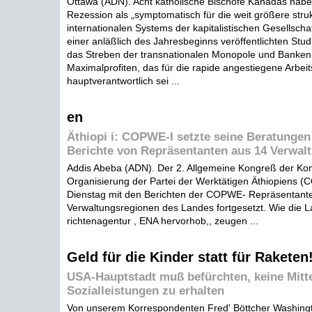
Ottawa (ADN). Acht katholische Bischöfe Kanadas habe
Rezession als „symptomatisch für die weit größere struk
internationalen Systems der kapitalistischen Gesellschaf
einer anläßlich des Jahresbeginns veröffentlichten Stu
das Streben der transnationalen Monopole und Banken
Maximalprofiten, das für die rapide angestiegene Arbeit
hauptverantwortlich sei ...
en
Äthiopi i: COPWE-I setzte seine Beratungen
Berichte von Repräsentanten aus 14 Verwal
Addis Abeba (ADN). Der 2. Allgemeine Kongreß der Ko
Organisierung der Partei der Werktätigen Äthiopiens
Dienstag mit den Berichten der COPWE- Repräsentant
Verwaltungsregionen des Landes fortgesetzt. Wie die 
richtenagentur , ENA hervorhob,, zeugen ...
Geld für die Kinder statt für Raketen
USA-Hauptstadt muß befürchten, keine Mitte
Sozialleistungen zu erhalten
Von unserem Korrespondenten Fred' Böttcher Washingt