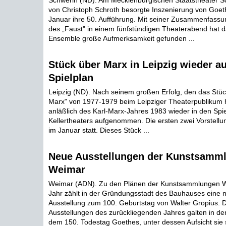
Schwerin (ND). Am Mecklenburgischen Staatstheater Sc
von Christoph Schroth besorgte Inszenierung von Goet
Januar ihre 50. Aufführung. Mit seiner Zusammenfassung
des „Faust" in einem fünfstündigen Theaterabend hat 
Ensemble große Aufmerksamkeit gefunden ...
Stück über Marx in Leipzig wieder a
Spielplan
Leipzig (ND). Nach seinem großen Erfolg, den das Stück
Marx" von 1977-1979 beim Leipziger Theaterpublikum h
anläßlich des Karl-Marx-Jahres 1983 wieder in den Spi
Kellertheaters aufgenommen. Die ersten zwei Vorstellun
im Januar statt. Dieses Stück ...
Neue Ausstellungen der Kunstsamm
Weimar
Weimar (ADN). Zu den Plänen der Kunstsammlungen W
Jahr zählt in der Gründungsstadt des Bauhauses eine n
Ausstellung zum 100. Geburtstag von Walter Gropius. D
Ausstellungen des zurückliegenden Jahres galten in 
dem 150. Todestag Goethes, unter dessen Aufsicht sie 