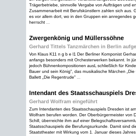
Trägerbetriebe, sinnvolle Vergabe von Aufträgen und e
Zusammenarbeit mit Berufskünstlern zahlen sich aus. G
es vor allem dort, wo in den Gruppen ein anregendes ge
herrscht ...
Zwergenkönig und Müllerssöhne
Gerhard Tittels Tanzmärchen in Berlin aufge
Von Klaus K11 n g b e l1 Der Berliner Komponist Gerhar
anfangs besonders mit Orchesterwerken bekannt. In jüng
jedoch Bühnenkompositionen ausL schließlich für Kinder
Bauer und sein König", das musikalische Märchen „Die
Ballett „Die Regentrude" ...
Intendant des Staatsschauspiels Dr
Gerhard Wolfram eingeführt
Zum Intendanten des Staatsschauspiels Dresden ist a
Wolfram berufen worden. Der Oberbürgermeister von 
Schill, überreichte ihm auf einer Belegschaftsversamml
Staatsschauspiels die Berufungsurkunde. Damit sind di
Staatstheater mit Wirkung vom 1. Januar dieses Jahres