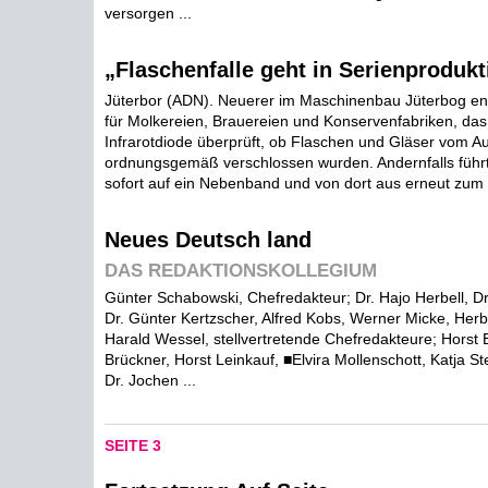
versorgen ...
„Flaschenfalle geht in Serienprodukt
Jüterbor (ADN). Neuerer im Maschinenbau Jüterbog ent
für Molkereien, Brauereien und Konservenfabriken, das 
Infrarotdiode überprüft, ob Flaschen und Gläser vom 
ordnungsgemäß verschlossen wurden. Andernfalls führt
sofort auf ein Nebenband und von dort aus erneut zum V
Neues Deutsch land
DAS REDAKTIONSKOLLEGIUM
Günter Schabowski, Chefredakteur; Dr. Hajo Herbell, D
Dr. Günter Kertzscher, Alfred Kobs, Werner Micke, Her
Harald Wessel, stellvertretende Chefredakteure; Horst B
Brückner, Horst Leinkauf, ■Elvira Mollenschott, Katja Ste
Dr. Jochen ...
SEITE 3