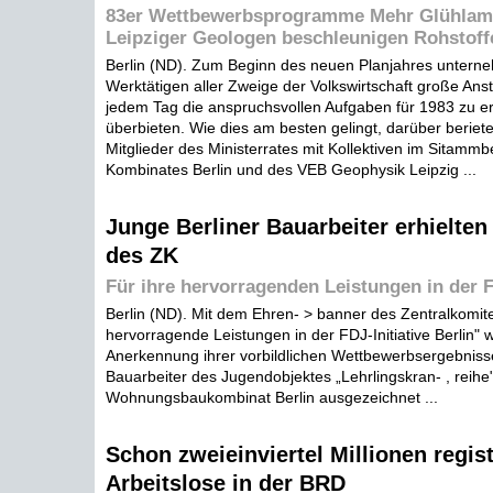
83er Wettbewerbsprogramme Mehr Glühlamp
Leipziger Geologen beschleunigen Rohstof
Berlin (ND). Zum Beginn des neuen Planjahres untern
Werktätigen aller Zweige der Volkswirtschaft große An
jedem Tag die anspruchsvollen Aufgaben für 1983 zu erf
überbieten. Wie dies am besten gelingt, darüber berie
Mitglieder des Ministerrates mit Kollektiven im Sitamm
Kombinates Berlin und des VEB Geophysik Leipzig ...
Junge Berliner Bauarbeiter erhielte
des ZK
Für ihre hervorragenden Leistungen in der F
Berlin (ND). Mit dem Ehren- > banner des Zentralkomit
hervorragende Leistungen in der FDJ-Initiative Berlin" 
Anerkennung ihrer vorbildlichen Wettbewerbsergebniss
Bauarbeiter des Jugendobjektes „Lehrlingskran- , reih
Wohnungsbaukombinat Berlin ausgezeichnet ...
Schon zweieinviertel Millionen regist
Arbeitslose in der BRD