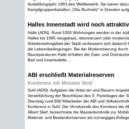
Ausbildungsjahr 1983 den Wettbewerb. Sie waren daz
Kampfgruppenbataillon „Otto Buchwitz" in Dresden aufg
Halles Innenstadt wird noch attraktiv
Halle (ADN). Rund 1000 Wohnungen werden in der südl
Halles bis 1985 neugebaut, rekonstruiert oder modernisi
Arbeiterwohngebiet der Stadt verbessern sich dadurch
die Lebensbedingungen. Bei der Modernisierung durc
Baureparaturen Halle erhalten die Zwei- und Dreirau
Bad und Innentoilette ...
ABI erschließt Materialreserven
Konferenz mit Minister Stief
Suhl (ADN). Aufgaben der Arbei.ter-und-Bauern-Inspekt
Verwirklichung der Beschlüsse des X. Parteitages der 
Dienstag rund 800 Mitarbeiter der ABI und Volkskontroll
Konferenz in Suhl. Der Vorsitzende des Komitees der A
Albert Stief, bezeichnete die Massenkontrolle zur Mobil
Material- und Bestandsreserven als vorrangiges Anliegen