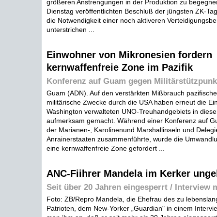
größeren Anstrengungen in der Produktion zu begegne
Dienstag veröffentlichten Beschluß der jüngsten ZK-Tag
die Notwendigkeit einer noch aktiveren Verteidigungsber
unterstrichen ...
Einwohner von Mikronesien fordern
kernwaffenfreie Zone im Pazifik
Konferenz auf Guam gegen Militärstützpunk
Guam (ADN). Auf den verstärkten Mißbrauch pazifischer
militärische Zwecke durch die USA haben erneut die E
Washington verwalteten UNO-Treuhandgebiets in diese
aufmerksam gemacht. Während einer Konferenz auf Gua
der Marianen-, Karolinenund Marshallinseln und Delegie
Anrainerstaaten zusammenführte, wurde die Umwandlun
eine kernwaffenfreie Zone gefordert ...
ANC-Fiihrer Mandela im Kerker ung
Seit über 20 Jahren eingesperrt / Interview 
Foto: ZB/Repro Mandela, die Ehefrau des zu lebenslange
Patrioten, dem New-Yorker „Guardian" in einem Intervie