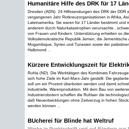
Humanitäre Hilfe des DRK für 17 Län
Dresden (ADN). 24 Hilfssendungen des DRK der DDR e
vergangenen Jahr Rotkreuzorganisationen in Afrika, As
Lateinamerika. Sie waren für 17 Länder bestimmt und 
anderem durch Naturkatastrophen verursachte , schwe
von Frauen und Kindern. Unterstützung erhielten so die
Volksdemokratische Republik Jemen, die Jemenitische 
Mogambique, Syrien und Tunesien sowie der palästine
Halbmond ...
Kürzere Entwicklungszeit für Elektri
Ruhla (ND). Die Werktätigen des Kombinats Fahrzeugel
sich hohe Ziele im Karl-Marx-Jahr gestellt. Die geplante 
soll um ein Prozent überboten werden und damit schnell
industrielle, Warenproduktion. Mit dem Bau von weitere
Industrierobotern schaffen die Ruhlaer die technologi
daß Neuentwicklungen ohne Zeitverzug in hohen Stückz
werden können ...
BUcherei für Blinde hat Weltruf
Werke in Punktschrift und auf Bändern aus 