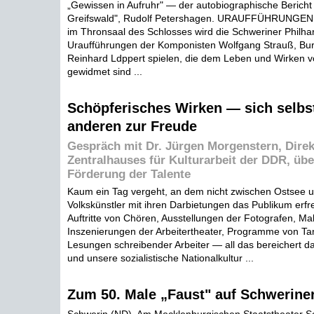
„Gewissen in Aufruhr" — der autobiographische Bericht
Greifswald", Rudolf Petershagen. URAUFFÜHRUNGEN. 
im Thronsaal des Schlosses wird die Schweriner Philha
Uraufführungen der Komponisten Wolfgang Strauß, Bu
Reinhard Ldppert spielen, die dem Leben und Wirken v
gewidmet sind ...
Schöpferisches Wirken — sich selbs
anderen zur Freude
Gespräch mit Dr. Jürgen Morgenstern, Direk
Zentralhauses für Kulturarbeit der DDR, über
Förderung der Talente
Kaum ein Tag vergeht, an dem nicht zwischen Ostsee 
Volkskünstler mit ihren Darbietungen das Publikum erfr
Auftritte von Chören, Ausstellungen der Fotografen, Maler
Inszenierungen der Arbeitertheater, Programme von T
Lesungen schreibender Arbeiter — all das bereichert da
und unsere sozialistische Nationalkultur ...
Zum 50. Male „Faust" auf Schwerine