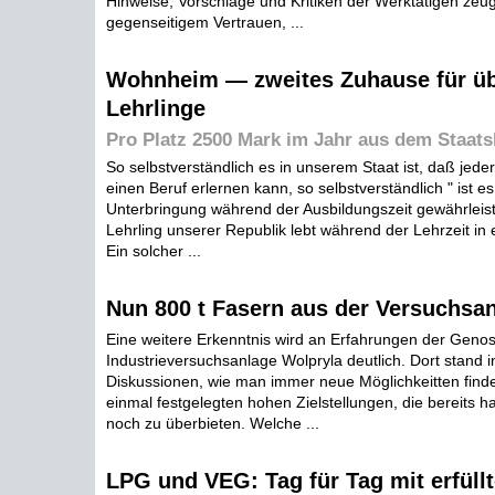
Hinweise, Vorschläge und Kritiken der Werktätigen zeu
gegenseitigem Vertrauen, ...
Wohnheim — zweites Zuhause für üb
Lehrlinge
Pro Platz 2500 Mark im Jahr aus dem Staats
So selbstverständlich es in unserem Staat ist, daß jed
einen Beruf erlernen kann, so selbstverständlich " ist e
Unterbringung während der Ausbildungszeit gewährleiste
Lehrling unserer Republik lebt während der Lehrzeit i
Ein solcher ...
Nun 800 t Fasern aus der Versuchsa
Eine weitere Erkenntnis wird an Erfahrungen der Geno
Industrieversuchsanlage Wolpryla deutlich. Dort stand i
Diskussionen, wie man immer neue Möglichkeitten find
einmal festgelegten hohen Zielstellungen, die bereits ha
noch zu überbieten. Welche ...
LPG und VEG: Tag für Tag mit erfüll