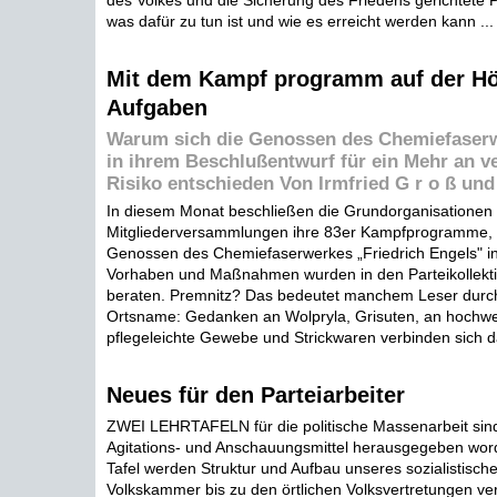
des Volkes und die Sicherung des Friedens gerichtete Po
was dafür zu tun ist und wie es erreicht werden kann ...
Mit dem Kampf programm auf der Hö
Aufgaben
Warum sich die Genossen des Chemiefaser
in ihrem Beschlußentwurf für ein Mehr an v
Risiko entschieden Von Irmfried G r o ß und 
In diesem Monat beschließen die Grundorganisationen 
Mitgliederversammlungen ihre 83er Kampfprogramme, 
Genossen des Chemiefaserwerkes „Friedrich Engels" in
Vorhaben und Maßnahmen wurden in den Parteikollekti
beraten. Premnitz? Das bedeutet manchem Leser durch
Ortsname: Gedanken an Wolpryla, Grisuten, an hochwer
pflegeleichte Gewebe und Strickwaren verbinden sich da
Neues für den Parteiarbeiter
ZWEI LEHRTAFELN für die politische Massenarbeit sind
Agitations- und Anschauungsmittel herausgegeben word
Tafel werden Struktur und Aufbau unseres sozialistisch
Volkskammer bis zu den örtlichen Volksvertretungen ver