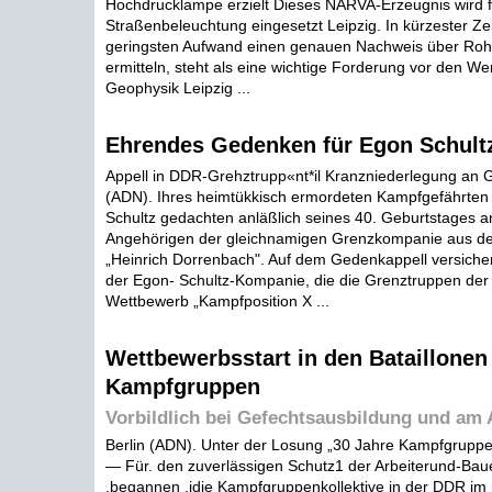
Hochdrucklampe erzielt Dieses NARVA-Erzeugnis wird f
Straßenbeleuchtung eingesetzt Leipzig. In kürzester Ze
geringsten Aufwand einen genauen Nachweis über Roh
ermitteln, steht als eine wichtige Forderung vor den W
Geophysik Leipzig ...
Ehrendes Gedenken für Egon Schult
Appell in DDR-Grehztrupp«nt*il Kranzniederlegung an G
(ADN). Ihres heimtükkisch ermordeten Kampfgefährten 
Schultz gedachten anläßlich seines 40. Geburtstages a
Angehörigen der gleichnamigen Grenzkompanie aus de
„Heinrich Dorrenbach". Auf dem Gedenkappell versicher
der Egon- Schultz-Kompanie, die die Grenztruppen de
Wettbewerb „Kampfposition X ...
Wettbewerbsstart in den Bataillonen
Kampfgruppen
Vorbildlich bei Gefechtsausbildung und am 
Berlin (ADN). Unter der Losung „30 Jahre Kampfgruppe
— Für. den zuverlässigen Schutz1 der Arbeiterund-Bau
.begannen .jdie Kampfgruppenkollektive in der DDR im