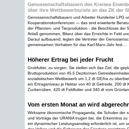
Genossenschaftsbauern des Kreises Eisenb
über ihre Wettbewerbsziele an das ZK der 
Genossenschaftsbauern und Arbeiter Hunderter LPG u
Kooperationskonferenzen — das sind erweiterte Beratu
der Pflanzen- und Tierproduktion - die Beschlüsse der
Anlaß genommen, Bilanz über das Erreichte in Feld und 
Daraul aufbauend, legten die Vertreter der Genossensc
gemeinsamen Vorhaben für das Karl-Marx-Jahr fest ...
Höherer Ertrag bei jeder Frucht
Grobfutter, zu sorgen. Sie stellen sich das Ziel, die gepl
Bruttoproduktion von 45,5 Dezitonnen Getreideeinheiten
sozialistischen Wettbewerb um 1,2 dt GE/ha zu überbie
ein Ertragsniveau je Hektar von 40 dt Getreide, 200 dt K
Zuckerrüben, 420 dt Feldfutter und 340 dt vom Grünland
Vom ersten Monat an wird abgerech
Wirksame ökonomische Propaganda, die Schulen der soz
und Vorträge der URANIA trugen bei, die Erkenntnis zu v
ein dynamischer Leistungsanstieg erforderlich ist, um 