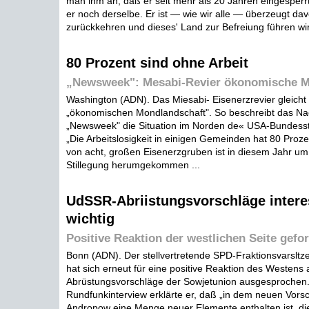
man ihm an, daß er seit mehr als 20 Jahren eingesperrt i
er noch derselbe. Er ist — wie wir alle — überzeugt da
zurückkehren und dieses' Land zur Befreiung führen wird
80 Prozent sind ohne Arbeit
„Newsweek": Mesabi-Revier ökonomische M
Washington (ADN). Das Miesabi- Eisenerzrevier gleicht 
„ökonomischen Mondlandschaft". So beschreibt das Na
„Newsweek" die Situation im Norden de« USA-Bundesst
„Die Arbeitslosigkeit in einigen Gemeinden hat 80 Prozen
von acht, großen Eisenerzgruben ist in diesem Jahr um
Stillegung herumgekommen ...
UdSSR-Abriistungsvorschläge intere
wichtig
Positive Reaktion der westlichen Seite gefor
Bonn (ADN). Der stellvertretende SPD-Fraktionsvarslt
hat sich erneut für eine positive Reaktion des Westens 
Abrüstungsvorschläge der Sowjetunion ausgesprochen.
Rundfunkinterview erklärte er, daß „in dem neuen Vors
Andropow eine Menge neuer Elemente enthalten ist, die