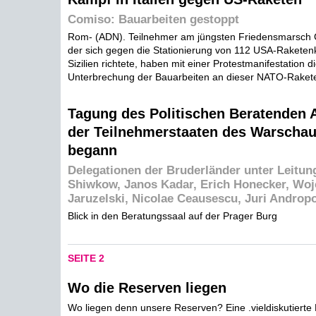
Comiso: Bauarbeiten gestoppt
Rom- (ADN). Teilnehmer am jüngsten Friedensmarsch
der sich gegen die Stationierung von 112 USA-Raketen
Sizilien richtete, haben mit einer Protestmanifestation di
Unterbrechung der Bauarbeiten an dieser NATO-Rakete
Tagung des Politischen Beratenden
der Teilnehmerstaaten des Warschau
begann
Delegationen der Bruderländer unter Leitun
Shiwkow, Janos Kadar, Erich Honecker, Woj
Jaruzelski, Nicolae Ceausescu, Juri Andro
Blick in den Beratungssaal auf der Prager Burg
SEITE 2
Wo die Reserven liegen
Wo liegen denn unsere Reserven? Eine .vieldiskutierte 