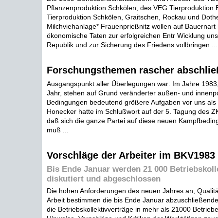
Pflanzenproduktion Schkölen, des VEG Tierproduktion 
Tierproduktion Schkölen, Graitschen, Rockau und Doth
Milchviehanlage* Frauenprießnitz wollen auf Bauernart
ökonomische Taten zur erfolgreichen Entr Wicklung unse
Republik und zur Sicherung des Friedens vollbringen ...
Forschungsthemen rascher abschlie
Ausgangspunkt aller Überlegungen war: Im Jahre 1983
Jahr, stehen auf Grund veränderter außen- und innenpo
Bedingungen bedeutend größere Aufgaben vor uns als b
Honecker hatte im Schlußwort auf der 5. Tagung des 
daß sich die ganze Partei auf diese neuen Kampfbedin
muß ...
Vorschläge der Arbeiter im BKV1983
Bis Ende Januar werden 21 000 Betriebskoll
diskutiert und abgeschlossen
Die hohen Anforderungen des neuen Jahres an, Qualität 
Arbeit bestimmen die bis Ende Januar abzuschließende
die Betriebskollektivverträge in mehr als 21000 Betrieb