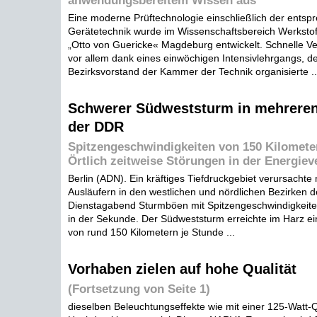
anwendungsbereitem Wissen aus
Eine moderne Prüftechnologie einschließlich der ents
Gerätetechnik wurde im Wissenschaftsbereich Werkstof
„Otto von Guericke« Magdeburg entwickelt. Schnelle Ve
vor allem dank eines einwöchigen Intensivlehrgangs, d
Bezirksvorstand der Kammer der Technik organisierte ..
Schwerer Südweststurm in mehreren
der DDR
Spitzengeschwindigkeiten von 150 Kilomete
Örtlich zeitweise Störungen in der Energie
Berlin (ADN). Ein kräftiges Tiefdruckgebiet verursachte 
Ausläufern in den westlichen und nördlichen Bezirken
Dienstagabend Sturmböen mit Spitzengeschwindigkeite
in der Sekunde. Der Südweststurm erreichte im Harz ei
von rund 150 Kilometern je Stunde ...
Vorhaben zielen auf hohe Qualität
(Fortsetzung von Seite 1)
dieselben Beleuchtungseffekte wie mit einer 125-Watt-