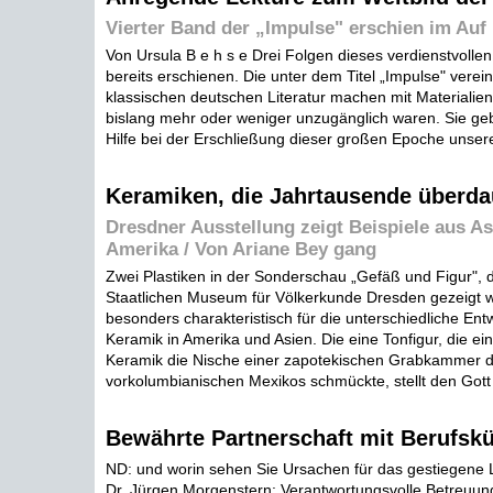
Vierter Band der „Impulse" erschien im Auf
Von Ursula B e h s e Drei Folgen dieses verdienstvoll
bereits erschienen. Die unter dem Titel „Impulse" verein
klassischen deutschen Literatur machen mit Materialien
bislang mehr oder weniger unzugänglich waren. Sie geb
Hilfe bei der Erschließung dieser großen Epoche unserer
Keramiken, die Jahrtausende überda
Dresdner Ausstellung zeigt Beispiele aus A
Amerika / Von Ariane Bey gang
Zwei Plastiken in der Sonderschau „Gefäß und Figur", 
Staatlichen Museum für Völkerkunde Dresden gezeigt w
besonders charakteristisch für die unterschiedliche Ent
Keramik in Amerika und Asien. Die eine Tonfigur, die ein
Keramik die Nische einer zapotekischen Grabkammer 
vorkolumbianischen Mexikos schmückte, stellt den Gott X
Bewährte Partnerschaft mit Berufskü
ND: und worin sehen Sie Ursachen für das gestiegene 
Dr. Jürgen Morgenstern: Verantwortungsvolle Betreuun