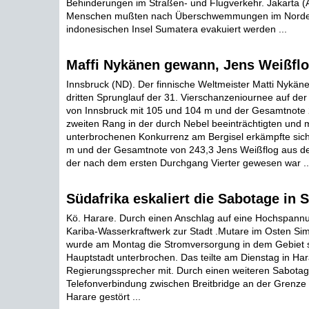
Behinderungen im Straßen- und Flugverkehr. Jakarta 
Menschen mußten nach Überschwemmungen im Norde
indonesischen Insel Sumatera evakuiert werden ...
Maffi Nykänen gewann, Jens Weißflo
Innsbruck (ND). Der finnische Weltmeister Matti Nykän
dritten Sprunglauf der 31. Vierschanzeniournee auf de
von Innsbruck mit 105 und 104 m und der Gesamtnote 2
zweiten Rang in der durch Nebel beeinträchtigten und 
unterbrochenen Konkurrenz am Bergisel erkämpfte sich
m und der Gesamtnote von 243,3 Jens Weißflog aus d
der nach dem ersten Durchgang Vierter gewesen war ..
Südafrika eskaliert die Sabotage in
Kö. Harare. Durch einen Anschlag auf eine Hochspannu
Kariba-Wasserkraftwerk zur Stadt .Mutare im Osten Si
wurde am Montag die Stromversorgung in dem Gebiet so
Hauptstadt unterbrochen. Das teilte am Dienstag in Har
Regierungssprecher mit. Durch einen weiteren Sabotag
Telefonverbindung zwischen Breitbridge an der Grenze
Harare gestört ...