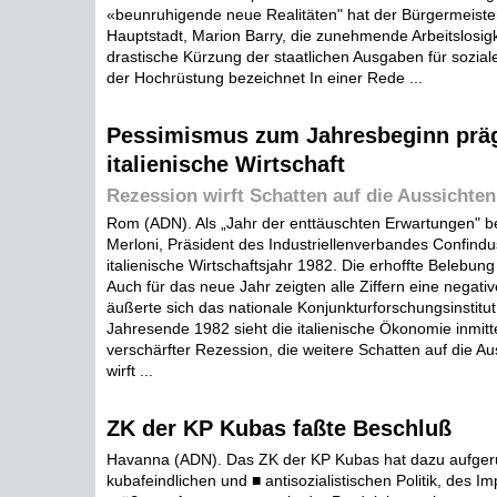
«beunruhigende neue Realitäten" hat der Bürgermeiste
Hauptstadt, Marion Barry, die zunehmende Arbeitslosigk
drastische Kürzung der staatlichen Ausgaben für sozia
der Hochrüstung bezeichnet In einer Rede ...
Pessimismus zum Jahresbeginn prä
italienische Wirtschaft
Rezession wirft Schatten auf die Aussichten
Rom (ADN). Als „Jahr der enttäuschten Erwartungen" be
Merloni, Präsident des Industriellenverbandes Confindus
italienische Wirtschaftsjahr 1982. Die erhoffte Belebung
Auch für das neue Jahr zeigten alle Ziffern eine negati
äußerte sich das nationale Konjunkturforschungsinstitu
Jahresende 1982 sieht die italienische Ökonomie inmit
verschärfter Rezession, die weitere Schatten auf die Au
wirft ...
ZK der KP Kubas faßte Beschluß
Havanna (ADN). Das ZK der KP Kubas hat dazu aufgeru
kubafeindlichen und ■ antisozialistischen Politik, des I