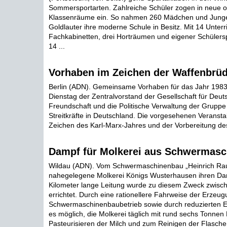
Sommersportarten. Zahlreiche Schüler zogen in neue o
Klassenräume ein. So nahmen 260 Mädchen und Junge
Goldlauter ihre moderne Schule in Besitz. Mit 14 Unter
Fachkabinetten, drei Horträumen und eigener Schülersp
14 ...
Vorhaben im Zeichen der Waffenbrüd
Berlin (ADN). Gemeinsame Vorhaben für das Jahr 1983
Dienstag der Zentralvorstand der Gesellschaft für Deut
Freundschaft und die Politische Verwaltung der Gruppe
Streitkräfte in Deutschland. Die vorgesehenen Veranst
Zeichen des Karl-Marx-Jahres und der Vorbereitung des
Dampf für Molkerei aus Schwermas
Wildau (ADN). Vom Schwermaschinenbau „Heinrich Rau"
nahegelegene Molkerei Königs Wusterhausen ihren Dam
Kilometer lange Leitung wurde zu diesem Zweck zwisc
errichtet. Durch eine rationellere Fahrweise der Erze
Schwermaschinenbaubetrieb sowie durch reduzierten E
es möglich, die Molkerei täglich mit rund sechs Tonne
Pasteurisieren der Milch und zum Reinigen der Flasch