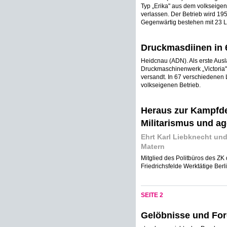
Typ „Erika" aus dem volkseig
verlassen. Der Betrieb wird 19
Gegenwärtig bestehen mit 23 
Druckmasdiinen in 
Heidcnau (ADN). Als erste Ausl
Druckmaschinenwerk „Victoria"
versandt. In 67 verschiedenen
volkseigenen Betrieb.
Heraus zur Kampfde
Militarismus und ag
Ehrt Karl Liebknecht un
Matern
Mitglied des Politbüros des ZK 
Friedrichsfelde Werktätige Berl
SEITE 2
Gelöbnisse und For