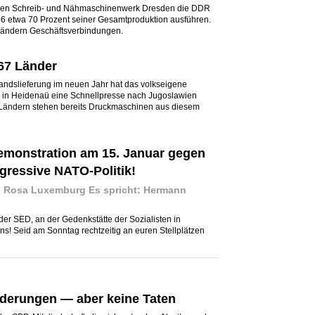
enen Schreib- und Nähmaschinenwerk Dresden die DDR
56 etwa 70 Prozent seiner Gesamtproduktion ausführen.
Ländern Geschäftsverbindungen.
67 Länder
andslieferung im neuen Jahr hat das volkseigene
 in Heidenaü eine Schnellpresse nach Jugoslawien
 Ländern stehen bereits Druckmaschinen aus diesem
monstration am 15. Januar gegen
gressive NATO-Politik!
d Rosa Luxemburg Es spricht: Hermann
der SED, an der Gedenkstätte der Sozialisten in
ins! Seid am Sonntag rechtzeitig an euren Stellplätzen
derungen — aber keine Taten