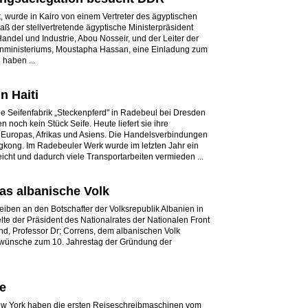
, wurde in Kairo von einem Vertreter des ägyptischen
aß der stellvertretende ägyptische Ministerpräsident
andel und Industrie, Abou Nosseir, und der Leiter der
enministeriums, Moustapha Hassan, eine Einladung zum
aben ...
n Haiti
e Seifenfabrik „Steckenpferd" in Radebeul bei Dresden
n noch kein Stück Seife. Heute liefert sie ihre
 Europas, Afrikas und Asiens. Die Handelsverbindungen
gkong. Im Radebeuler Werk wurde im letzten Jahr ein
eicht und dadurch viele Transportarbeiten vermieden ...
s albanische Volk
hreiben an den Botschafter der Volksrepublik Albanien in
te der Präsident des Nationalrates der Nationalen Front
d, Professor Dr; Correns, dem albanischen Volk
ckwünsche zum 10. Jahrestag der Gründung der
e
ew York haben die ersten Reiseschreibmaschinen vom