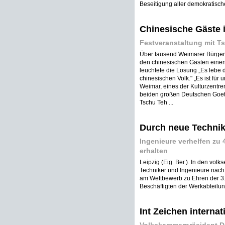
Beseitigung aller demokratisch
Chinesische Gäste 
Festveranstaltung mit T
Über tausend Weimarer Bürger 
den chinesischen Gästen einen
leuchtete die Losung „Es lebe
chinesischen Volk." „Es ist für
Weimar, eines der Kulturzentre
beiden großen Deutschen Goethe
Tschu Teh ...
Durch neue Technik
Ingenieure verhelfen zu 
erhalten
Leipzig (Eig. Ber.). In den vol
Techniker und Ingenieure nac
am Wettbewerb zu Ehren der 3.
Beschäftigten der Werkabteilung
Int Zeichen interna