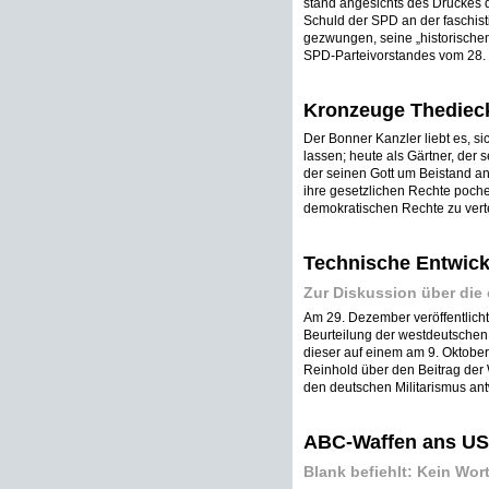
stand angesichts des Druckes d
Schuld der SPD an der faschis
gezwungen, seine „historischen
SPD-Parteivorstandes vom 28.
Kronzeuge Thediec
Der Bonner Kanzler liebt es, s
lassen; heute als Gärtner, der
der seinen Gott um Beistand an
ihre gesetzlichen Rechte poche
demokratischen Rechte zu verte
Technische Entwick
Zur Diskussion über di
Am 29. Dezember veröffentlichte
Beurteilung der westdeutschen W
dieser auf einem am 9. Oktober v
Reinhold über den Beitrag der
den deutschen Militarismus antw
ABC-Waffen ans US
Blank befiehlt: Kein Wort