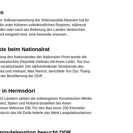
en
r Volksversammlung der Volksrepublik Albanien hat für
ie unter früheren volksfeindlichen Regimes, während
fes oder nach der Befreiung des Landes Verbrechen
 emigriert sind, eine Amnestie erlassen ...
te beim Nationalrat
fang des Nationalrates der Nationalen Front wurde die
kratischen Republik Vietnam mit ihrem Leiter; Ton Duc
erabschiedet. Der stellvertretende Vorsitzende des
rea und Vietnam, Max Nierich, berichtete Ton Duc Thang
 der Bevölkerung der DDR ...
r in Hermsdori
50 Ländern zählen die volkseigenen Keramischen Werke
eiz, Italien und Holland bestellten bei ihnen
eren Millionen DM. Für den Bau einer 200 Kilometer
urch das Nil-Delta lieferte das Werk Langstabisolatoren
ungsdelegation besucht DDR