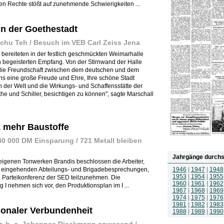
en Rechte stößt auf zunehmende Schwierigkeiten ...
in der Goethestadt
schu Teh / Besuch im VEB Carl Zeiss Jena
bereiteten in der festlich geschmückten Weimarhalle
 begeisterten Empfang. Von der Stirnwand der Halle
 die Freundschaft zwischen dem deutschen und dem
 uns eine große Freude und Ehre, Ihre schöne Stadt
n der Welt und die Wirkungs- und Schaffensstätte der
 und Schiller, besichtigen zu können", sagte Marschall
 mehr Baustoffe
40 000 DM Einsparung / 721 Metall bleiben
Jahrgänge durchs
kseigenen Tonwerken Brandis beschlossen die Arbeiter,
h eingehenden Abteilungs- und Brigadebesprechungen,
1946
|
1947
|
1948
1953
|
1954
|
1955
 Parteikonferenz der SED teilzunehmen. Die
1960
|
1961
|
1962
 I nehmen sich vor, den Produktionsplan im I ...
1967
|
1968
|
1969
1974
|
1975
|
1976
1981
|
1982
|
1983
tionaler Verbundenheit
1988
|
1989
|
1990