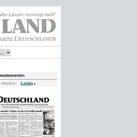
lineabonnenten
s Archiv:
Login