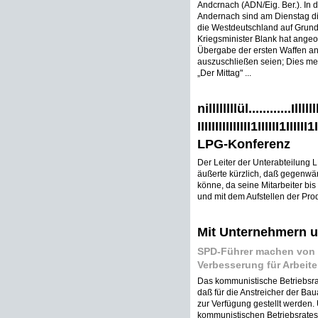
Andcrnach (ADN/Eig. Ber.). In 
Andernach sind am Dienstag di
die Westdeutschland auf Grun
Kriegsminister Blank hat angeor
Übergabe der ersten Waffen a
auszuschließen seien; Dies me
„Der Mittag" ...
nillllllllül............Illllllll
IIIIIIIIIIIIIII1IIIIII1I
LPG-Konferenz
Der Leiter der Unterabteilung
äußerte kürzlich, daß gegenwär
könne, da seine Mitarbeiter bi
und mit dem Aufstellen der Produ
Mit Unternehmern u
SPD-Führer machen von 
Verbesserung für Arbeit
Das kommunistische Betriebsrats
daß für die Anstreicher der Ba
zur Verfügung gestellt werden.
kommunistischen Betriebsrates 