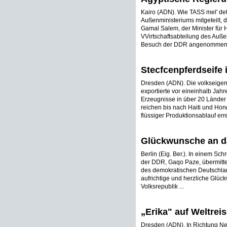
Kairo (ADN). Wie TASS mel' det
Außenministeriums mitgeteilt, d
Gamal Salem, der Minister für H
VVirtschaftsabteilung des Auß
Besuch der DDR angenommen h
Stecfcenpferdseife i
Dresden (ADN). Die volkseigen
exportierte vor eineinhalb Jahre
Erzeugnisse in über 20 Länder
reichen bis nach Haiti und Hon
flüssiger Produktionsablauf err
Glückwunsche an da
Berlin (Eig. Ber.). In einem Sc
der DDR, Gaqo Paze, übermittel
des demokratischen Deutschlan
aufrichtige und herzliche Glü
Volksrepublik ...
„Erika" auf Weltreis
Dresden (ADN). In Richtung N