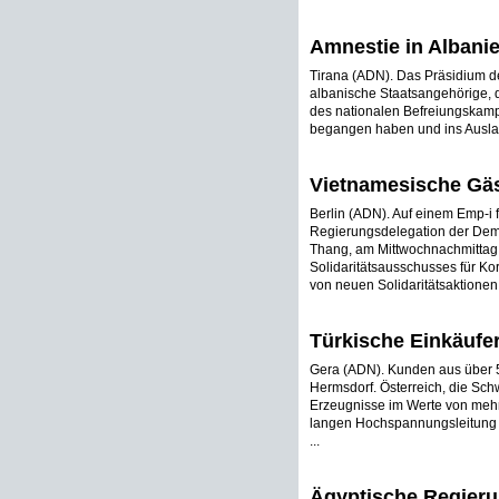
Amnestie in Albani
Tirana (ADN). Das Präsidium de
albanische Staatsangehörige, d
des nationalen Befreiungskamp
begangen haben und ins Ausland
Vietnamesische Gäs
Berlin (ADN). Auf einem Emp-i 
Regierungsdelegation der Demo
Thang, am Mittwochnachmittag v
Solidaritätsausschusses für Ko
von neuen Solidaritätsaktionen
Türkische Einkäufe
Gera (ADN). Kunden aus über 
Hermsdorf. Österreich, die Schw
Erzeugnisse im Werte von mehr
langen Hochspannungsleitung d
...
Ägyptische Regier