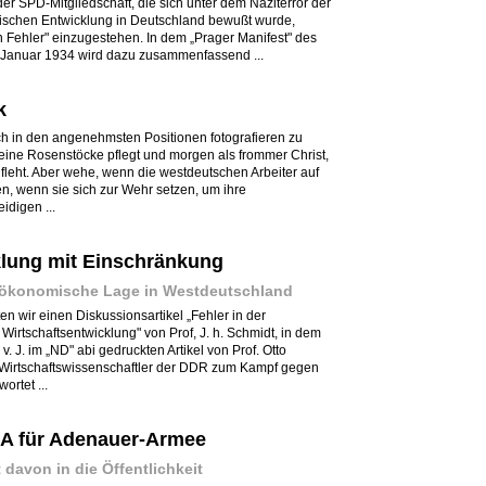
er SPD-Mitgliedschaft, die sich unter dem Naziterror der
tischen Entwicklung in Deutschland bewußt wurde,
 Fehler" einzugestehen. In dem „Prager Manifest" des
 Januar 1934 wird dazu zusammenfassend ...
k
ich in den angenehmsten Positionen fotografieren zu
 seine Rosenstöcke pflegt und morgen als frommer Christ,
fleht. Aber wehe, wenn die westdeutschen Arbeiter auf
n, wenn sie sich zur Wehr setzen, um ihre
idigen ...
lung mit Einschränkung
e ökonomische Lage in Westdeutschland
n wir einen Diskussionsartikel „Fehler in der
irtschaftsentwicklung" von Prof, J. h. Schmidt, in dem
. J. im „ND" abi gedruckten Artikel von Prof. Otto
 Wirtschaftswissenschaftler der DDR zum Kampf gegen
ortet ...
A für Adenauer-Armee
 davon in die Öffentlichkeit