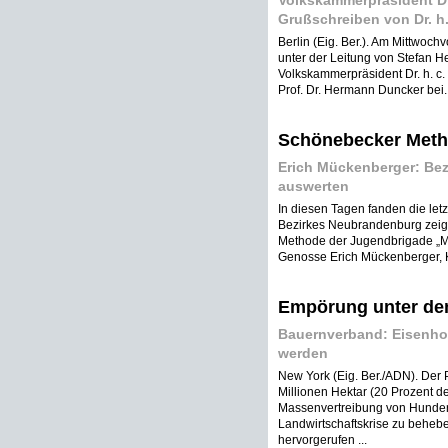
Volkskammerpräsident Dr
Grußschreiben von Dr. h
Berlin (Eig. Ber.). Am Mittwochv
unter der Leitung von Stefan H
Volkskammerpräsident Dr. h. c
Prof. Dr. Hermann Duncker bei. 
Schönebecker Metho
Erich Mückenberger: Bez
auswerten
In diesen Tagen fanden die let
Bezirkes Neubrandenburg zeigt
Methode der Jugendbrigade „Ma
Genosse Erich Mückenberger, Ka
Empörung unter de
Bauernverband: Eisenho
werden
New York (Eig. Ber./ADN). Der
Millionen Hektar (20 Prozent 
Massenvertreibung von Hunder
Landwirtschaftskrise zu behebe
hervorgerufen ...