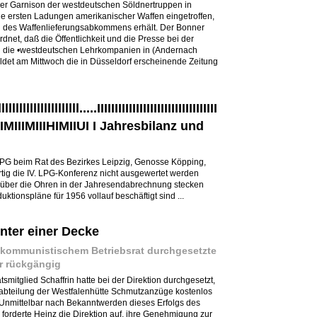
der Garnison der westdeutschen Söldnertruppen in
e ersten Ladungen amerikanischer Waffen eingetroffen,
d des Waffenlieferungsabkommens erhält. Der Bonner
dnet, daß die Öffentlichkeit und die Presse bei der
n die •westdeutschen Lehrkompanien in (Andernach
ldet am Mittwoch die in Düsseldorf erscheinende Zeitung
lllllllllllllllllllll.....IIIIIIIIIIIIIIIIIIIIIIIIIIIIIIIIII
IIIII1IIMIIIMIIIHIMIIUI I Jahresbilanz und
 LPG beim Rat des Bezirkes Leipzig, Genosse Köpping,
tig die IV. LPG-Konferenz nicht ausgewertet werden
s über die Ohren in der Jahresendabrechnung stecken
ktionspläne für 1956 vollauf beschäftigt sind ...
nter einer Decke
kommunistischem Betriebsrat durchgesetzte
er rückgängig
mitglied Schaffrin hatte bei der Direktion durchgesetzt,
uabteilung der Westfalenhütte Schmutzanzüge kostenlos
 Unmittelbar nach Bekanntwerden dieses Erfolgs des
forderte Heinz die Direktion auf, ihre Genehmigung zur