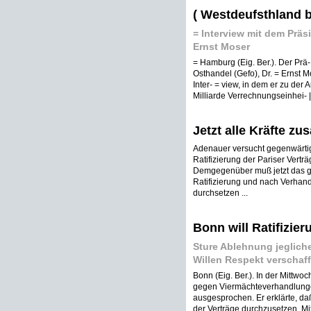
( Westdeufsthland 
= Interview mit dem Präsi
Ernst Moser
= Hamburg (Eig. Ber.). Der Prä-
Osthandel (Gefo), Dr. = Ernst 
Inter- = view, in dem er zu der
Milliarde Verrechnungseinhei- |
Jetzt alle Kräfte z
Adenauer versucht gegenwärtig 
Ratifizierung der Pariser Vertr
Demgegenüber muß jetzt das ga
Ratifizierung und nach Verhand
durchsetzen ...
Bonn will Ratifizie
Sture Ablehnung jeglich
Willen Respekt verschaf
Bonn (Eig. Ber.). In der Mittwo
gegen Viermächteverhandlungen
ausgesprochen. Er erklärte, daß 
der Verträge durchzusetzen. Mi