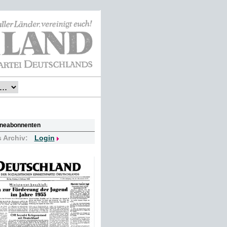
lineabonnenten
s Archiv:
Login