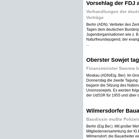
Vorsehlag der FDJ
Verhandlungen der deuts
Verträge
Berlin (ADN). Vertreter des Ze
Tagen dem deutschen Bundesj
Jugendorganisationen wie z. B.
Naturfreundejugend, der evang
...
Oberster Sowjet tag
Finanzminister Swerew b
Moskau (ADN/Eig. Ber). Im Gro
Donnerstag die zweite Tagung 
begann die Sitzung des Nationa
Unionssowjets. Es werden folge
der UdSSR für 1955 und über di
Wilmersdorfer Baua
Baudissin mußte Polize
Berlin (Eig.Ber.). Mit großer M
Mitgliederversammlung der IG B
Wilmersdorf, die Bauarbeiter e