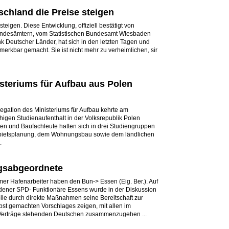
chland die Preise steigen
teigen. Diese Entwicklung, offiziell bestätigt von
Landesämtern, vom Statistischen Bundesamt Wiesbaden
 Deutscher Länder, hat sich in den letzten Tagen und
erkbar gemacht. Sie ist nicht mehr zu verheimlichen, sir
steriums für Aufbau aus Polen
legation des Ministeriums für Aufbau kehrte am
igen Studienaufenthalt in der Volksrepublik Polen
ten und Baufachleute hatten sich in drei Studiengruppen
bietsplanung, dem Wohnungsbau sowie dem ländlichen
.
gsabgeordnete
 Hafenarbeiter haben den Bun-> Essen (Eig. Ber.). Auf
ener SPD- Funktionäre Essens wurde in der Diskussion
olle durch direkte Maßnahmen seine Bereitschaft zur
bst gemachten Vorschlages zeigen, mit allen im
 Verträge stehenden Deutschen zusammenzugehen ...