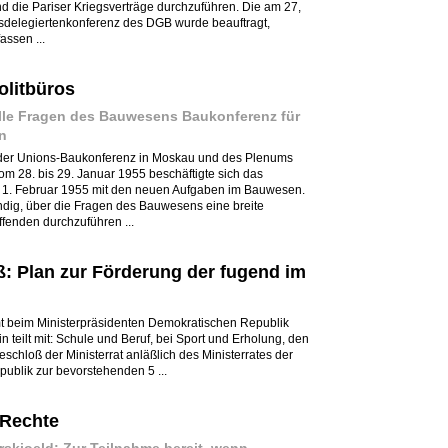
 die Pariser Kriegsverträge durchzuführen. Die am 27,
delegiertenkonferenz des DGB wurde beauftragt,
ssen ...
litbüros
alle Fragen des Bauwesens Baukonferenz für
n
 der Unions-Baukonferenz in Moskau und des Plenums
 28. bis 29. Januar 1955 beschäftigte sich das
om 1. Februar 1955 mit den neuen Aufgaben im Bauwesen.
endig, über die Fragen des Bauwesens eine breite
ffenden durchzuführen ...
ß: Plan zur Förderung der fugend im
mt beim Ministerpräsidenten Demokratischen Republik
 teilt mit: Schule und Beruf, bei Sport und Erholung, den
schloß der Ministerrat anläßlich des Ministerrates der
blik zur bevorstehenden 5 ...
 Rechte