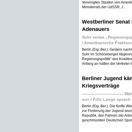
Vereinigten Staaten von Amerik
Ministerrats der UdSSR, J ...
Westberliner Senat 
Adenauers
Suhr verlas „Regierungs
/ Amerikanische Fraktion
Berlin (Eig. Ber.). Gestern nac
Suhr im Schöneberger Abgeordn
Regierungspolitik" des Koaliti
Anfang an hätten die Vertreter 
Berliner Jugend käm
Kriegsverträge
—————————— Walter Ulb
aus / Fritz Lange sp
Berlin (Eig. Ber.). Die fünfte
zur Förderung der Jugend wur
Republik, den Fahnen der Arb
geschmückten Deutschen Sporthal