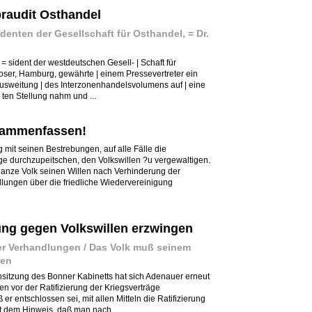
braudit Osthandel
denten der Gesellschaft für Osthandel, = Dr.
 = sident der westdeutschen Gesell- | Schaft für
Moser, Hamburg, gewährte | einem Pressevertreter ein
 Ausweitung | des Interzonenhandelsvolumens auf | eine
 ten Stellung nahm und ...
usammenfassen!
mit seinen Bestrebungen, auf alle Fälle die
äge durchzupeitschen, den Volkswillen ?u vergewaltigen.
nze Volk seinen Willen nach Verhinderung der
lungen über die friedliche Wiedervereinigung
rung gegen Volkswillen erzwingen
er Verhandlungen / Das Volk muß seinem
fen
chsitzung des Bonner Kabinetts hat sich Adenauer erneut
 vor der Ratifizierung der Kriegsverträge
er entschlossen sei, mit allen Mitteln die Ratifizierung
t dem Hinweis, daß man nach ...