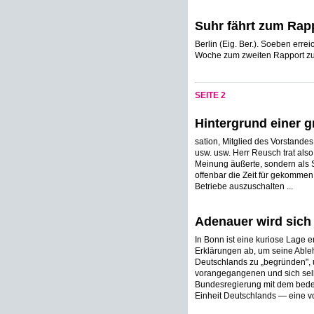
Suhr fährt zum Rap
Berlin (Eig. Ber.). Soeben erre
Woche zum zweiten Rapport zu
SEITE 2
Hintergrund einer 
sation, Mitglied des Vorstandes
usw. usw. Herr Reusch trat also
Meinung äußerte, sondern als 
offenbar die Zeit für gekommen 
Betriebe auszuschalten ...
Adenauer wird sich
In Bonn ist eine kuriose Lage 
Erklärungen ab, um seine Abl
Deutschlands zu „begründen", un
vorangegangenen und sich selb
Bundesregierung mit dem bedeut
Einheit Deutschlands — eine vo