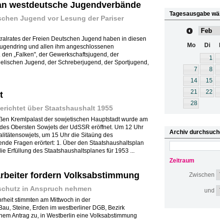
 an westdeutsche Jugendverbände
Tagesausgabe wä
chen Jugend vor Lesung der Pariser
ntralrates der Freien Deutschen Jugend haben in diesen
Mo
Di
ugendring und allen ihm angeschlossenen
 den „Falken", der Gewerkschaftsjugend, der
1
elischen Jugend, der Schreberjugend, der Sportjugend,
7
8
14
15
21
22
t
28
erichtet über Staatshaushalt 1955
ßen Kremlpalast der sowjetischen Hauptstadt wurde am
des Obersten Sowjets der UdSSR eröffnet. Um 12 Uhr
Archiv durchsuch
litätensowjets, um 15 Uhr die Sitaüng des
nde Fragen erörtert: 1. Über den Staatshaushaltsplan
e Erfüllung des Staatshaushaltsplanes für 1953 ...
Zeitraum
rbeiter fordern Volksabstimmung
Zwischen
ischutz in Anspruch nehmen
und
ehrheit stimmten am Mittwoch in der
au, Steine, Erden im westberliner DGB, Bezirk
inem Antrag zu, in Westberlin eine Volksabstimmung