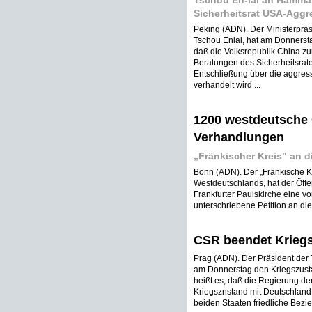
Tschou En-lai an Hammar
Sicherheitsrat USA-Aggr
Peking (ADN). Der Ministerpräs
Tschou Enlai, hat am Donnerst
daß die Volksrepublik China zu
Beratungen des Sicherheitsrate
Entschließung über die aggre
verhandelt wird ...
1200 westdeutsche 
Verhandlungen
„Fränkischer Kreis" an d
Bonn (ADN). Der „Fränkische Kr
Westdeutschlands, hat der Öffe
Frankfurter Paulskirche eine 
unterschriebene Petition an di
CSR beendet Kriegs
Prag (ADN). Der Präsident der
am Donnerstag den Kriegszustan
heißt es, daß die Regierung d
Kriegsznstand mit Deutschland
beiden Staaten friedliche Bezi