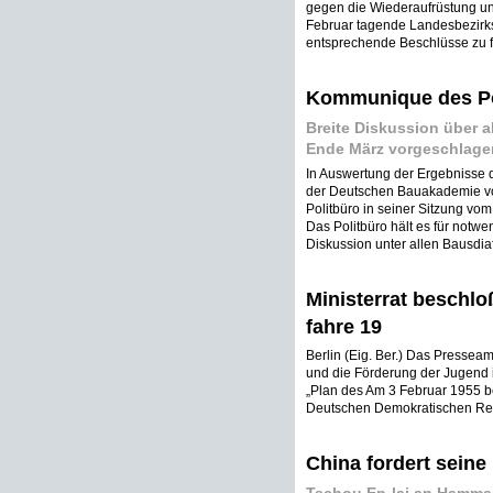
gegen die Wiederaufrüstung und
Februar tagende Landesbezirks
entsprechende Beschlüsse zu fa
Kommunique des Po
Breite Diskussion über 
Ende März vorgeschlage
In Auswertung der Ergebnisse
der Deutschen Bauakademie vom
Politbüro in seiner Sitzung v
Das Politbüro hält es für notw
Diskussion unter allen Bausdia
Ministerrat beschlo
fahre 19
Berlin (Eig. Ber.) Das Pressea
und die Förderung der Jugend in
„Plan des Am 3 Februar 1955 be
Deutschen Demokratischen Repu
China fordert seine