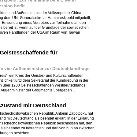
skjoeld: Zur Teilnahme bereit, wenn
ession berät
ident und Außenminister der Volksrepublik China,
ag dem UN- Generalsekretär Hammarskjoeld mitgeteilt,
r Entsendung eines Vertreters zur Teilnahme an den
s bereit ist, wenn auf der Grundlage der sowjetischen
ssiven Handlungen der USA im Raum von Taiwan
Geistesschaffende für
ie vier Außenminister zur Deutschlandfrage
eis", ein Kreis der Geistes- und Kulturschaffenden
ntlichkeit urtd dem Sekretariat der Kundgebung in der
von über 1200 Geistesschaffenden Westdeutschlands
e Außenminister der Großmächte übergeben ...
zustand mit Deutschland
 Tschechoslowakischen Republik, Antonin Zäpotocky, hat
d mit Deutschland als beendet erklärt. In der Erklärung
er Tschechoslowakischen Republik beschlossen hat, den
 als beendet zu betrachten und daß von nun an zwischen
ehungen bestehen ...