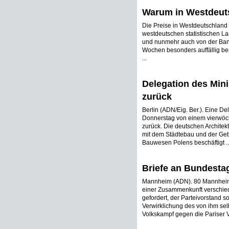
Warum in Westdeuts
Die Preise in Westdeutschland s
westdeutschen statistischen 
und nunmehr auch von der Bank
Wochen besonders auffällig bem
...
Delegation des Mini
zurück
Berlin (ADN/Eig. Ber.). Eine De
Donnerstag von einem vierwöch
zurück. Die deutschen Architek
mit dem Städtebau und der Ge
Bauwesen Polens beschäftigt ..
Briefe an Bundesta
Mannheim (ADN). 80 Mannheimer
einer Zusammenkunft verschied
gefordert, der Parteivorstand s
Verwirklichung des von ihm sel
Volkskampf gegen die Pariser