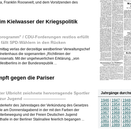
a, Franklin Roosevelt, und dem Vorsitzenden des
im Kielwasser der Kriegspolitik
programm" / CDU-Forderungen restlos erfüllt
 fällt SPD-Wählern in den Rücken
hmittag verlas der derzeitige westberliner Verwaltungschef
etenhaus die sogenannten „Richtlinien der
onssenats. Mit der ungeheuerlichen Erklärung, „von
Westberlins in der Bundesrepublik ...
pft gegen die Pariser
richt zeichnete hervorragende Sportler
Jahrgänge durchs
rach zur Jugend ————-——————
1946
|
1947
|
1948
1953
|
1954
|
1955
 Wiederkehr des Jahrestages der Verkündung des Gesetzes
1960
|
1961
|
1962
de am Donnerstagabend in der mit den Farben der
1967
|
1968
|
1969
eiterbewegung und der Freien Deutschen Jugend
1974
|
1975
|
1976
le in der Berliner Stalinallee feierlich begangen ...
1981
|
1982
|
1983
1988
|
1989
|
1990