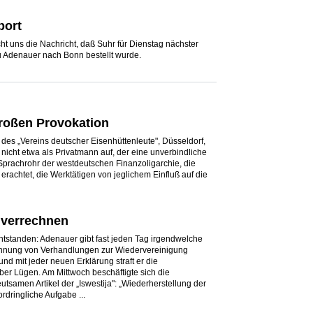
port
icht uns die Nachricht, daß Suhr für Dienstag nächster
 Adenauer nach Bonn bestellt wurde.
großen Provokation
 des „Vereins deutscher Eisenhüttenleute", Düsseldorf,
 nicht etwa als Privatmann auf, der eine unverbindliche
Sprachrohr der westdeutschen Finanzoligarchie, die
erachtet, die Werktätigen von jeglichem Einfluß auf die
 verrechnen
entstanden: Adenauer gibt fast jeden Tag irgendwelche
ehnung von Verhandlungen zur Wiedervereinigung
d mit jeder neuen Erklärung straft er die
er Lügen. Am Mittwoch beschäftigte sich die
samen Artikel der „Iswestija": „Wiederherstellung der
rdringliche Aufgabe ...