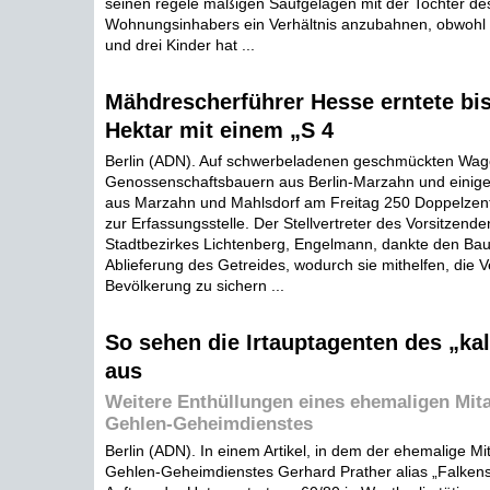
seinen regele mäßigen Saufgelagen mit der Tochter de
Wohnungsinhabers ein Verhältnis anzubahnen, obwohl er
und drei Kinder hat ...
Mähdrescherführer Hesse erntete bi
Hektar mit einem „S 4
Berlin (ADN). Auf schwerbeladenen geschmückten Wag
Genossenschaftsbauern aus Berlin-Marzahn und einige
aus Marzahn und Mahlsdorf am Freitag 250 Doppelzent
zur Erfassungsstelle. Der Stellvertreter des Vorsitzend
Stadtbezirkes Lichtenberg, Engelmann, dankte den Baue
Ablieferung des Getreides, wodurch sie mithelfen, die 
Bevölkerung zu sichern ...
So sehen die Irtauptagenten des „kal
aus
Weitere Enthüllungen eines ehemaligen Mita
Gehlen-Geheimdienstes
Berlin (ADN). In einem Artikel, in dem der ehemalige Mi
Gehlen-Geheimdienstes Gerhard Prather alias „Falkens