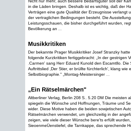
Nicht nur mehr, auch bessere Bedarfsgüter soll der Kam
in die Läden bringen. Deshalb ist es wichtig, daß der H
Verträgen eine gute Qualität der Erzeugnisse verlangt 
der vertraglichen Bedingungen besteht. Die Ausstellun
Leistungsschauen, die bisher durchgeführt wurden, regte
Bevölkerung an ...
Musikkritiken
Der bekannte Prager Musikkritiker Josef Stranzky hatte 
folgende Kurzkritiken fertiggebracht: „In der gestrigen V
.Carmen' sang Herr Eduard Kunold den Escamtllo. Die S
Auftrittslied ,Der Stier, er brüllte fürchterlich', klang wie 
Selbstbiographie." „Montag-Meistersinger ...
„Ein Rätselmärchen"
Altberliner Verlag, Berlin 208 S.. 5.20 DM Die meisten 
spiegeln die Wünsche und Hoffnungen, Träume und Se
wider. Diese Motive haben die beiden sowjetischen Auto
Rätselmärchen verwendet, um gleichzeitig in der angef
zeigen, wie viele dieser Wünsche bere'ts erfüllt wurden
SieoenmeÜenstiefel, die Tarnkappe, das sprechende Hör