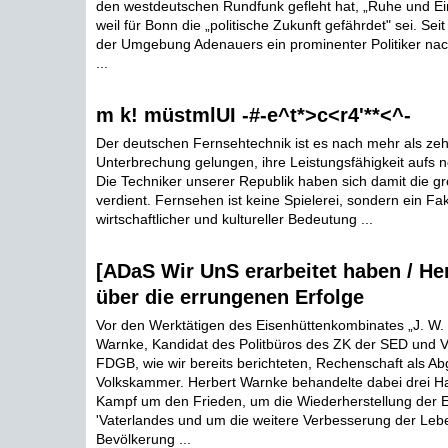
den westdeutschen Rundfunk gefleht hat, „Ruhe und Ei
weil für Bonn die „politische Zukunft gefährdet" sei. Sei
der Umgebung Adenauers ein prominenter Politiker na
...
m k! müstmlUI -#-e^t*>c<r4'**<^-
Der deutschen Fernsehtechnik ist es nach mehr als zeh
Unterbrechung gelungen, ihre Leistungsfähigkeit aufs 
Die Techniker unserer Republik haben sich damit die 
verdient. Fernsehen ist keine Spielerei, sondern ein Fa
wirtschaftlicher und kultureller Bedeutung ...
[ADaS Wir UnS erarbeitet haben / He
über die errungenen Erfolge
Vor den Werktätigen des Eisenhüttenkombinates „J. W. 
Warnke, Kandidat des Politbüros des ZK der SED und V
FDGB, wie wir bereits berichteten, Rechenschaft als A
Volkskammer. Herbert Warnke behandelte dabei drei H
Kampf um den Frieden, um die Wiederherstellung der E
'Vaterlandes und um die weitere Verbesserung der Leb
Bevölkerung ...