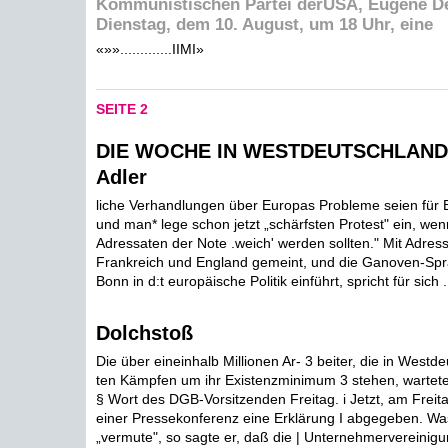
Kommunistischen Partei derUSA, Eugene De
Dienstag, dem 10. August, um 18 Uhr, eine
«»».............IIMI»
SEITE 2
DIE WOCHE IN WESTDEUTSCHLAND 
Adler
liche Verhandlungen über Europas Probleme seien für B
und man* lege schon jetzt „schärfsten Protest" ein, we
Adressaten der Note .weich' werden sollten." Mit Adres
Frankreich und England gemeint, und die Ganoven-Spra
Bonn in d:t europäische Politik einführt, spricht für sich .
Dolchstoß
Die über eineinhalb Millionen Ar- 3 beiter, die in Westde
ten Kämpfen um ihr Existenzminimum 3 stehen, warteten
§ Wort des DGB-Vorsitzenden Freitag. i Jetzt, am Freita
einer Pressekonferenz eine Erklärung I abgegeben. Was
„vermute", so sagte er, daß die | Unternehmervereinig