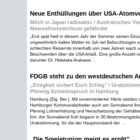
Neue Enthüllungen über USA-Atomv
Milch in Japan radioaktiv / Australisches Vi
Meeresfischreichtum gefährdet
„Erst spät hielt in diesem Jahr der Sommer seinen Einz
ungewöhnlich kaltes Wetter im Juli rief Befürchtungen e
schlechten Reisernte innerhalb von zwei Jahren wach 
Beschwerden über die USA Anlaß. Eine große Anzahl v
darunter Dr. Hidetaka Arakawa ...
FDGB steht zu den westdeutschen Ar
„Einigkeit sichert Euch Erfolg" / Urabstim
Pfennig-Schiedsspruch in Hamburg
Hamburg (Eig. Ber.). Mit unverminderter Härte setzten 
Hamburger Kommunalarbeiter auch am Sonnabend ihre
Pfennig Lohnerhöhung und Heraufsetzung der Gehälter
fort. Am Sonnabend früh begann in 30 Abstimmungsloka
Urabstimmung, für die der Hauptvorstand der ...
„Die Sowjetunion meint es ern§t"