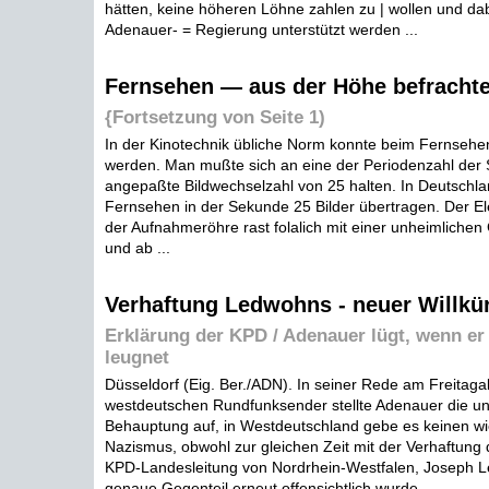
hätten, keine höheren Löhne zahlen zu | wollen und da
Adenauer- = Regierung unterstützt werden ...
Fernsehen — aus der Höhe befrachte
{Fortsetzung von Seite 1)
In der Kinotechnik übliche Norm konnte beim Fernseh
werden. Man mußte sich an eine der Periodenzahl der 
angepaßte Bildwechselzahl von 25 halten. In Deutschl
Fernsehen in der Sekunde 25 Bilder übertragen. Der El
der Aufnahmeröhre rast folalich mit einer unheimlichen
und ab ...
Verhaftung Ledwohns - neuer Willkü
Erklärung der KPD / Adenauer lügt, wenn er
leugnet
Düsseldorf (Eig. Ber./ADN). In seiner Rede am Freitag
westdeutschen Rundfunksender stellte Adenauer die u
Behauptung auf, in Westdeutschland gebe es keinen w
Nazismus, obwohl zur gleichen Zeit mit der Verhaftung 
KPD-Landesleitung von Nordrhein-Westfalen, Joseph 
genaue Gegenteil erneut offensichtlich wurde ...