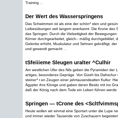
Training ...
Der Wert des Wasserspringens
Das Schwimmen ist als eine der schön* sten und gesü
Leibesübungen seit langem anerkannt. Die Krone des 
das Springen. Durch die Vielseitigkeit der Bewegungen
Körner durchgearbeitet, gleich-- mäßig durchgebildet, di
Gelenke erhöht, Muskulatur und Sehnen gekräftigt, de
und gewandt gemacht ...
tSfeiiieme Sleugen uralter ^Culhir
Am westlichen Ufer des Nils geben die Pyramiden der L
artiges, besonderes Gepräge. Von Gizeh bis Dahschur 
steiner* r.en Zeugen einer jahrtausendealten Kultur. Hi
Ägypter ihre Könige und gaben deren Besitz mit ins Gr
daß der König nach dem Tode ein Leben führen werde w
Springen — tCrone des <Scltfvimms
Heute wollen wir einmal eine Sportart unter die Lupe 
und immer wieder Tausende von Zuschauern begeistert