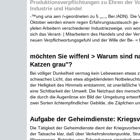
Produktionsverpflichtungen zu Ehren der V
Industrie und Handel
-™ung una aen /»geordneten zu 5 „„,,„ Ber./ADN). Die 
Oktober werden einem regen Erfahrungsaustausch ge-
ylelen Arbeitern verschiedener Industriezweige, von wo
sich das Verant- | Mitarbeitern des Handels und der Ve
neuen Verpflichwortungsgefuhl und der Wille der Be- = h
möchten Sie wiffenI > Warum sind na
Katzen grau"?
Bei völliger Dunkelheit vermag kein Lebewesen etwas z
schwaches Licht, das etwa abgeblendeten Notbeleuch
der Helligkeit des Himmels entstammt, ist unerläßliche
eine Sichtbarkeit der Umwelt. Die Netzhaut des mensch
die durch die Augenlinse ein Bild der Umgebung ertworf
zwei Sorten lichtempfindlicher Gebilde, die Zäpfchen un
Aufgabe der Geheimdienste: Kriegsv
Die Tätigkeit der Geheimdienste dient der Kriegsvorber
der Tatsache klar, daß über Verkehrsknotenpunkte, Str
Wasserwege, Betriebe usw. Erkundungen eingeholt wer