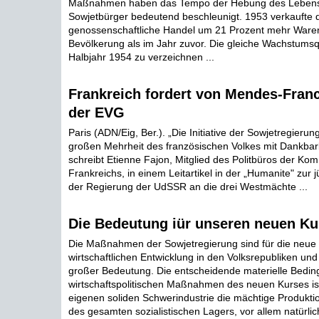
Maßnahmen haben das Tempo der Hebung des Lebens
Sowjetbürger bedeutend beschleunigt. 1953 verkaufte d
genossenschaftliche Handel um 21 Prozent mehr Waren
Bevölkerung als im Jahr zuvor. Die gleiche Wachstumsqu
Halbjahr 1954 zu verzeichnen ...
Frankreich fordert von Mendes-Fran
der EVG
Paris (ADN/Eig, Ber.). „Die Initiative der Sowjetregierun
großen Mehrheit des französischen Volkes mit Dankbark
schreibt Etienne Fajon, Mitglied des Politbüros der Ko
Frankreichs, in einem Leitartikel in der „Humanite" zur 
der Regierung der UdSSR an die drei Westmächte ...
Die Bedeutung iür unseren neuen Ku
Die Maßnahmen der Sowjetregierung sind für die neue
wirtschaftlichen Entwicklung in den Volksrepubliken un
großer Bedeutung. Die entscheidende materielle Bedin
wirtschaftspolitischen Maßnahmen des neuen Kurses is
eigenen soliden Schwerindustrie die mächtige Produktio
des gesamten sozialistischen Lagers, vor allem natürlic