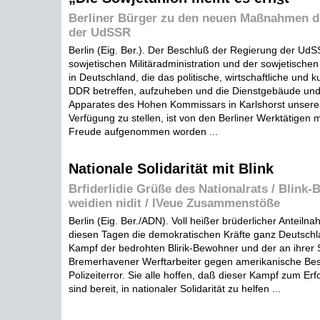
Berliner Bürger zu den neuen Maßnahmen d
der UdSSR
Berlin (Eig. Ber.). Der Beschluß der Regierung der UdSS
sowjetischen Militäradministration und der sowjetische
in Deutschland, die das politische, wirtschaftliche und k
DDR betreffen, aufzuheben und die Dienstgebäude un
Apparates des Hohen Kommissars in Karlshorst unsere
Verfügung zu stellen, ist von den Berliner Werktätigen 
Freude aufgenommen worden ...
Nationale Solidarität mit Blink
Brfiderlidie Grüße des Nationalrats / Blink
weidien nidit / IVeue Zusammenstöße
Berlin (Eig. Ber./ADN). Voll heißer brüderlicher Anteilna
diesen Tagen die demokratischen Kräfte ganz Deutsch
Kampf der bedrohten Blirik-Bewohner und der an ihrer 
Bremerhavener Werftarbeiter gegen amerikanische Besa
Polizeiterror. Sie alle hoffen, daß dieser Kampf zum Er
sind bereit, in nationaler Solidarität zu helfen ...