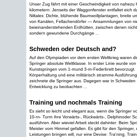
Unser Zug fährt mit einer Geschwindigkeit von nahezu
kilometern. Jenseits der Waggonfenster entfaltet eich
Niltales: Dichte, blühende Baumwollplantagen, breite 
von Kanälen, Fellachendörfer — Ansammlungen von ni
beieinanderstehenden Erdhütten, zwischen denen nicht
sondern gewundene Durchgänge ...
Schweden oder Deutsch and?
Auf den Olympiaden vor dem ersten Weltkrieg waren d
Springer absolute Weltklasse. In erster Linie wurde von
Kunstspringen vom 1-mund 3-m-Federbrett bevorzugt. S
Körperhaltung und eine militärisch stramme Ausführun
zeichnete die Springer aus. Dagegen war in Schweden
Entwicklung zu beobachten ...
Training und nochmals Training
Es sieht so leicht und elegant aus, wenn die Springer 
10-rn- Turm ihre Vorwärts-, Rückwärts-, Delphinoder 
ausführen. Aber wieviel Arbeit steckt dahinter: Beim Spr
Meister vom Himmel gefallen. Es gibt für den Springer, 
Leistungen bringen will, nur eine Devise: Tra'ning, Trai