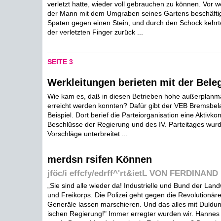
verletzt hatte, wieder voll gebrauchen zu können. Vor
der Mann mit dem Umgraben seines Gartens beschäftigt
Spaten gegen einen Stein, und durch den Schock kehrte
der verletzten Finger zurück ...
SEITE 3
Werkleitungen berieten mit der Beleg
Wie kam es, daß in diesen Betrieben hohe außerplanm
erreicht werden konnten? Dafür gibt der VEB Bremsbela
Beispiel. Dort berief die Parteiorganisation eine Aktivko
Beschlüsse der Regierung und des IV. Parteitages wurde
Vorschläge unterbreitet ...
merdsn rsifen Können
jföc/i effcfy/edrff^'rt&ietL VON FERDINAND
„Sie sind alle wieder da! Industrielle und Bund der Land
und Freikorps. Die Polizei geht gegen die Revolutionäre
Generäle lassen marschieren. Und das alles mit Duldun
ischen Regierung!" Immer erregter wurden wir. Hannes t