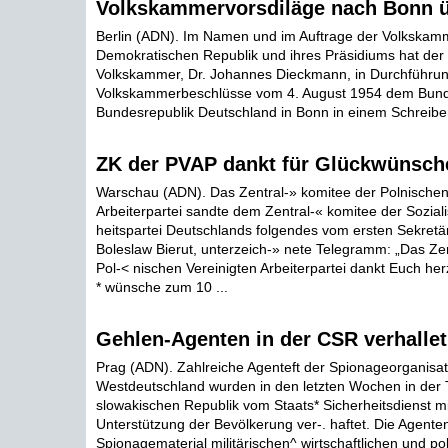
Volkskammervorsdiläge nach Bonn ü
Berlin (ADN). Im Namen und im Auftrage der Volkskam
Demokratischen Republik und ihres Präsidiums hat der 
Volkskammer, Dr. Johannes Dieckmann, in Durchführun
Volkskammerbeschlüsse vom 4. August 1954 dem Bund
Bundesrepublik Deutschland in Bonn in einem Schreiben
ZK der PVAP dankt für Glückwünsch
Warschau (ADN). Das Zentral-» komitee der Polnischen
Arbeiterpartei sandte dem Zentral-« komitee der Soziali
heitspartei Deutschlands folgendes vom ersten Sekretä
Boleslaw Bierut, unterzeich-» nete Telegramm: „Das Ze
Pol-< nischen Vereinigten Arbeiterpartei dankt Euch herz
* wünsche zum 10 ...
Gehlen-Agenten in der CSR verhallet
Prag (ADN). Zahlreiche Agenteft der Spionageorganisat
Westdeutschland wurden in den letzten Wochen in der
slowakischen Republik vom Staats* Sicherheitsdienst mit
Unterstützung der Bevölkerung ver-. haftet. Die Agenten
Spionagematerial militärischen^ wirtschaftlichen und poli