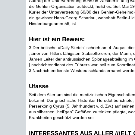
Auftrag der Untervertretung 60/80 in Westberlin tätig wa
die Gehlen-Organisation aufdeckt, heißt es: Seit Mai 195
Kurier der Untervertretung 60/80 des Gehlen-Geheimdie
ein gewisser Hans-Georg Scharlau, wohnhaft Berlin-Lich
Hindenburgdamm 56, ist ...
Hier ist ein Beweis:
3 Der britische »Daily Sketch" schrieb am 4. August die
„Einer von Hitlers fähigsten Stabsoffizieren, der Mann, 
Jahren Leiter der antirussischen Spionageabteilung im 
| nachrichtendienst des Führers war, soll zum Koordin
3 Nachrichtendienste Westdeutschlands ernannt werden
Ufasse
Seit dem Altertum sind die medizinischen Eigenschaften
bekannt. Der griechische Historiker Herodot berichtete,
Perserkönig Cyrus (5. Jahrhundert v. d. Zw.) auf sein
aus silbernen „heil'gen" Gefäßen zu trinken pflegte, wo
Krankheiten geschützt worden sei ...
INTERESSANTES AUS ALLER ///ELT 