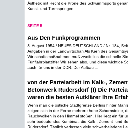
Ästhetik mit Recht die Krone des Schwimmsports genan
Kunst- und Turmspringen.
SEITE 5
Aus Den Funkprogrammen
8. August 1954 / NEUES DEUTSCHLAND / Nr. 184, Seite 
Aufgaben in der Landwirtschah Als Kern des Gesamtsy
Wirtschaftsmaßnahmen muß zweifellos die schnelle Ste
Fünfjahrplanziffer Wir sehen also, und diese wichtige Sc
auch für uns in der DDR: Der Aufbau ...
von der Parteiarbeit im Kalk-, Zemen
Betonwerk Rüdersdorf (I) Die Parteia
waren die besten Autklärer Ihre Erf
Wenn man die östliche Stadtgrenze Berlins hinter Mahls
zeigen sich in der Ferne mehrere hohe Schornsteine, d
Rauchwolken in den Himmel stoßen. Hier liegt ein für u
sehr bedeutendes Kombinat: die Kalk-, Zement- und B
Rüdersdorf. Täglich verlassen viele schwerbeladene L