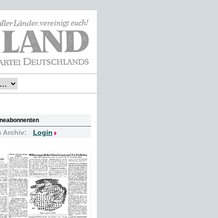
lineabonnenten
s Archiv:
Login