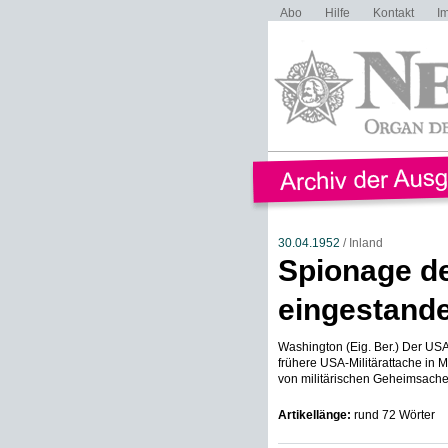
Abo
Hilfe
Kontakt
I
30.04.1952
/ Inland
Spionage d
eingestand
Washington (Eig. Ber.) Der US
frühere USA-Militärattache in
von militärischen Geheimsachen
Artikellänge:
rund 72 Wörter