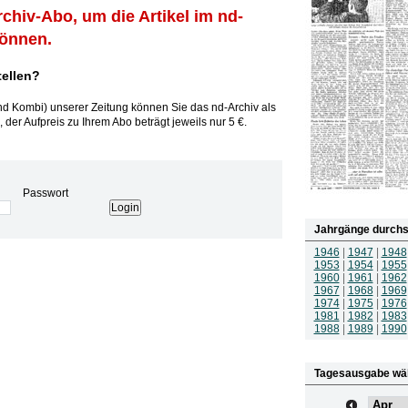
rchiv-Abo, um die Artikel im nd-
können.
tellen?
und Kombi) unserer Zeitung können Sie das nd-Archiv als
 der Aufpreis zu Ihrem Abo beträgt jeweils nur 5 €.
Passwort
Jahrgänge durchs
1946
|
1947
|
1948
1953
|
1954
|
1955
1960
|
1961
|
1962
1967
|
1968
|
1969
1974
|
1975
|
1976
1981
|
1982
|
1983
1988
|
1989
|
1990
Tagesausgabe wä