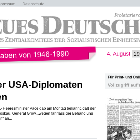
mpressum
Datenschutz
4. August
Für Print- und On
er USA-Diplomaten
Vollzugriff auf'
en
A- Heeresminister Pace gab am Montag bekannt, daß der
 Moskau, General Grow, „wegen fahrlässiger Behandlung
" an...