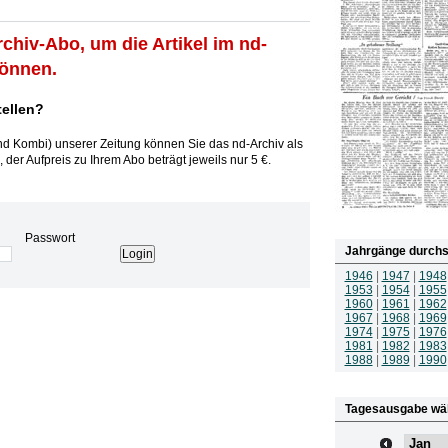
rchiv-Abo, um die Artikel im nd-
können.
tellen?
und Kombi) unserer Zeitung können Sie das nd-Archiv als
 der Aufpreis zu Ihrem Abo beträgt jeweils nur 5 €.
Passwort
Jahrgänge durchs
1946
|
1947
|
1948
1953
|
1954
|
1955
1960
|
1961
|
1962
1967
|
1968
|
1969
1974
|
1975
|
1976
1981
|
1982
|
1983
1988
|
1989
|
1990
Tagesausgabe wä