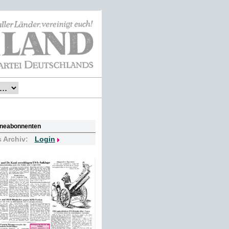
lineabonnenten
s Archiv:
Login