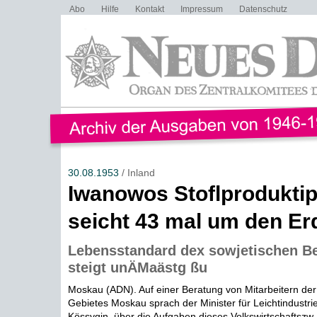
Abo
Hilfe
Kontakt
Impressum
Datenschutz
30.08.1953
/ Inland
Iwanowos Stoflprodukti
seicht 43 mal um den Er
Lebensstandard dex sowjetischen B
steigt unÄMaästg ßu
Moskau (ADN). Auf einer Beratung von Mitarbeitern der 
Gebietes Moskau sprach der Minister für Leichtindustri
Kössygin, über die Aufgaben dieses Volkswirtschaftszw..