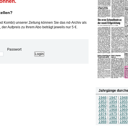
können.
tellen?
und Kombi) unserer Zeitung können Sie das nd-Archiv als
 der Aufpreis zu Ihrem Abo beträgt jeweils nur 5 €.
Passwort
Jahrgänge durchs
1946
|
1947
|
1948
1953
|
1954
|
1955
1960
|
1961
|
1962
1967
|
1968
|
1969
1974
|
1975
|
1976
1981
|
1982
|
1983
1988
|
1989
|
1990