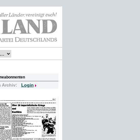
lineabonnenten
s Archiv:
Login