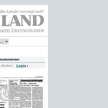
lineabonnenten
s Archiv:
Login