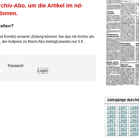
rchiv-Abo, um die Artikel im nd-
können.
tellen?
und Kombi) unserer Zeitung können Sie das nd-Archiv als
 der Aufpreis zu Ihrem Abo beträgt jeweils nur 5 €.
Passwort
Jahrgänge durchs
1946
|
1947
|
1948
1953
|
1954
|
1955
1960
|
1961
|
1962
1967
|
1968
|
1969
1974
|
1975
|
1976
1981
|
1982
|
1983
1988
|
1989
|
1990