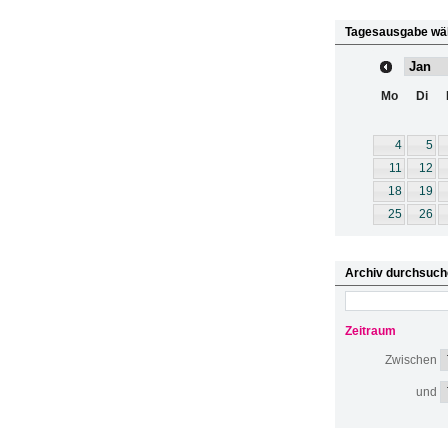
Tagesausgabe wä
Mo
Di
4
5
11
12
18
19
25
26
Archiv durchsuch
Zeitraum
Zwischen
und