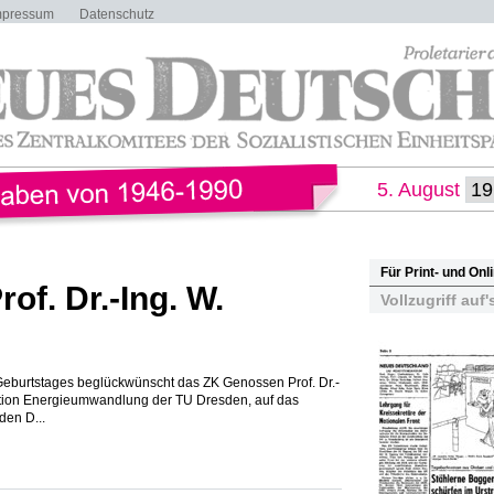
mpressum
Datenschutz
5. August
Für Print- und On
of. Dr.-Ing. W.
Vollzugriff auf'
 Geburtstages beglückwünscht das ZK Genossen Prof. Dr.-
ektion Energieumwandlung der TU Dresden, auf das
den D...