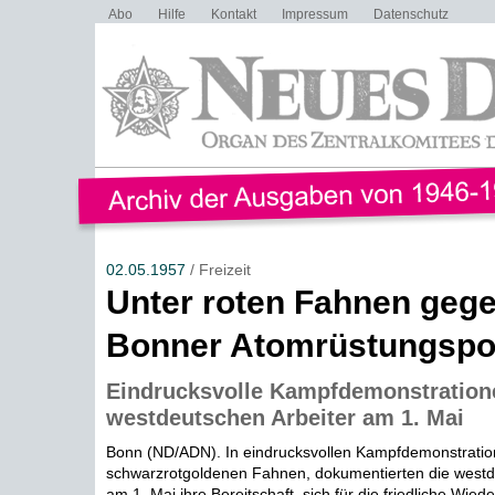
Abo
Hilfe
Kontakt
Impressum
Datenschutz
02.05.1957
/ Freizeit
Unter roten Fahnen geg
Bonner Atomrüstungspol
Eindrucksvolle Kampfdemonstration
westdeutschen Arbeiter am 1. Mai
Bonn (ND/ADN). In eindrucksvollen Kampfdemonstration
schwarzrotgoldenen Fahnen, dokumentierten die westd
am 1. Mai ihre Bereitschaft, sich für die friedliche Wieder