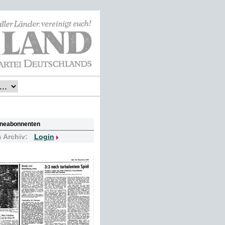
lineabonnenten
s Archiv:
Login