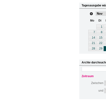
Tagesausgabe wä
Mo
Di
1
7
8
14
15
21
22
28
29
Archiv durchsuch
Zeitraum
Zwischen
und