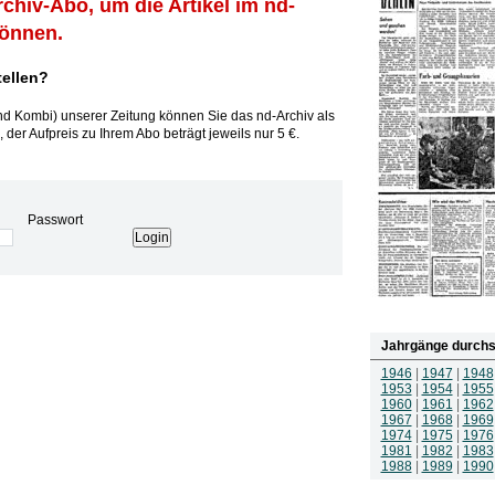
rchiv-Abo, um die Artikel im nd-
können.
tellen?
und Kombi) unserer Zeitung können Sie das nd-Archiv als
 der Aufpreis zu Ihrem Abo beträgt jeweils nur 5 €.
Passwort
Jahrgänge durchs
1946
|
1947
|
1948
1953
|
1954
|
1955
1960
|
1961
|
1962
1967
|
1968
|
1969
1974
|
1975
|
1976
1981
|
1982
|
1983
1988
|
1989
|
1990