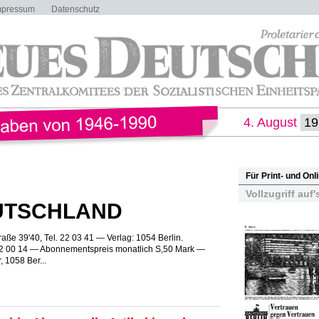
mpressum
Datenschutz
4. August
Für Print- und On
Vollzugriff auf'
UTSCHLAND
aße 39'40, Tel. 22 03 41 — Verlag: 1054 Berlin.
 42 00 14 — Abonnementspreis monatlich S,50 Mark —
, 1058 Ber...