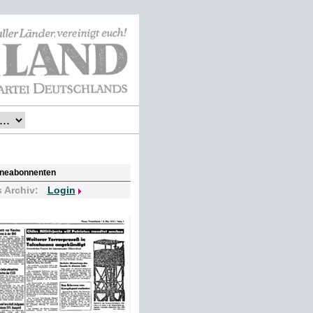
lineabonnenten
s Archiv:
Login