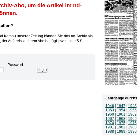
rchiv-Abo, um die Artikel im nd-
können.
tellen?
und Kombi) unserer Zeitung können Sie das nd-Archiv als
 der Aufpreis zu Ihrem Abo beträgt jeweils nur 5 €.
Passwort
Jahrgänge durchs
1946
|
1947
|
1948
1953
|
1954
|
1955
1960
|
1961
|
1962
1967
|
1968
|
1969
1974
|
1975
|
1976
1981
|
1982
|
1983
1988
|
1989
|
1990