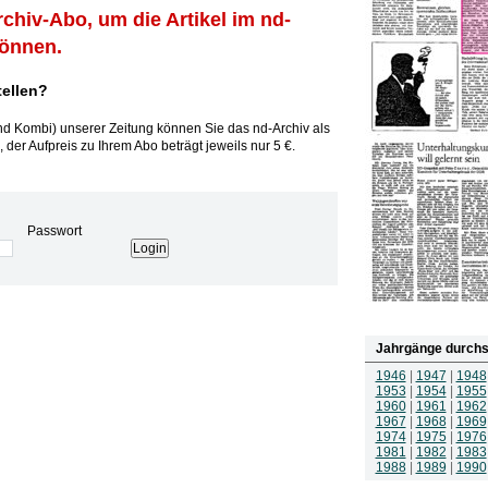
rchiv-Abo, um die Artikel im nd-
können.
tellen?
und Kombi) unserer Zeitung können Sie das nd-Archiv als
 der Aufpreis zu Ihrem Abo beträgt jeweils nur 5 €.
Passwort
Jahrgänge durchs
1946
|
1947
|
1948
1953
|
1954
|
1955
1960
|
1961
|
1962
1967
|
1968
|
1969
1974
|
1975
|
1976
1981
|
1982
|
1983
1988
|
1989
|
1990