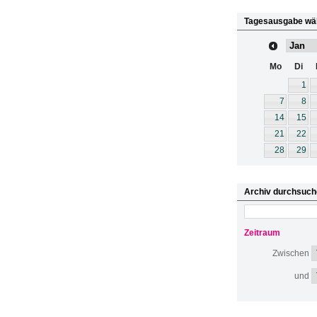
Tagesausgabe wä
Mo
Di
1
7
8
14
15
21
22
28
29
Archiv durchsuch
Zeitraum
Zwischen
und