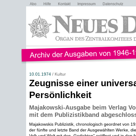
Abo
Hilfe
Kontakt
Impressum
Datenschutz
10.01.1974
/ Kultur
Zeugnisse einer univers
Persönlichkeit
Majakowski-Ausgabe beim Verlag Vo
mit dem Publizistikband abgeschlos
Majakowskis Publizistik, chronologisch geordnet von 1
der fünfte und letzte Band der Ausgewählten Werke, di
Volk und Welt mit den „Gedichten" eröffnet und in den fo