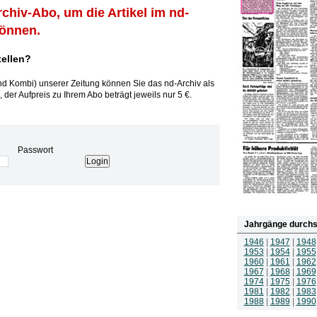
rchiv-Abo, um die Artikel im nd-
können.
tellen?
und Kombi) unserer Zeitung können Sie das nd-Archiv als
 der Aufpreis zu Ihrem Abo beträgt jeweils nur 5 €.
Passwort
Jahrgänge durchs
1946
|
1947
|
1948
1953
|
1954
|
1955
1960
|
1961
|
1962
1967
|
1968
|
1969
1974
|
1975
|
1976
1981
|
1982
|
1983
1988
|
1989
|
1990