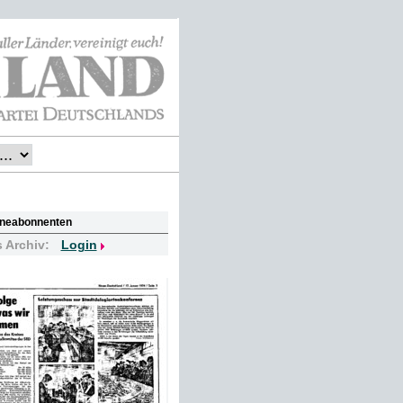
lineabonnenten
s Archiv:
Login