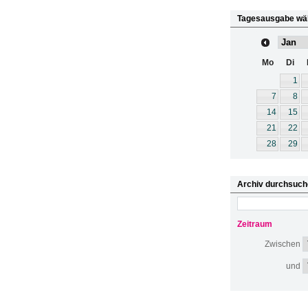
Tagesausgabe wä
Mo
Di
1
7
8
14
15
21
22
28
29
Archiv durchsuch
Zeitraum
Zwischen
und