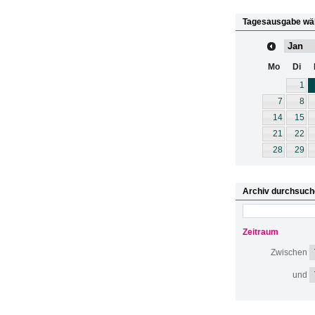
Tagesausgabe wä
Mo
Di
1
7
8
14
15
21
22
28
29
Archiv durchsuch
Zeitraum
Zwischen
und