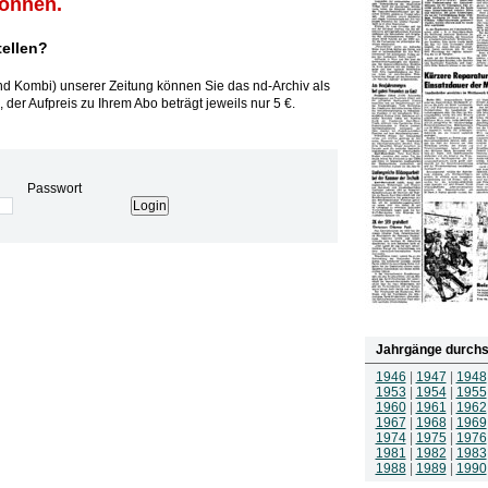
können.
tellen?
und Kombi) unserer Zeitung können Sie das nd-Archiv als
 der Aufpreis zu Ihrem Abo beträgt jeweils nur 5 €.
Passwort
Jahrgänge durchs
1946
|
1947
|
1948
1953
|
1954
|
1955
1960
|
1961
|
1962
1967
|
1968
|
1969
1974
|
1975
|
1976
1981
|
1982
|
1983
1988
|
1989
|
1990