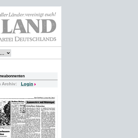
lineabonnenten
s Archiv:
Login