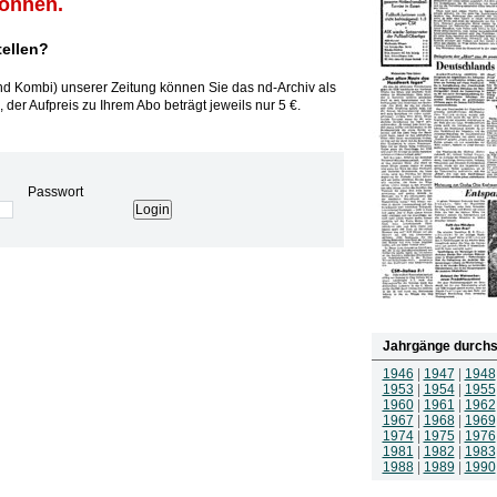
können.
tellen?
und Kombi) unserer Zeitung können Sie das nd-Archiv als
 der Aufpreis zu Ihrem Abo beträgt jeweils nur 5 €.
Passwort
Jahrgänge durchs
1946
|
1947
|
1948
1953
|
1954
|
1955
1960
|
1961
|
1962
1967
|
1968
|
1969
1974
|
1975
|
1976
1981
|
1982
|
1983
1988
|
1989
|
1990