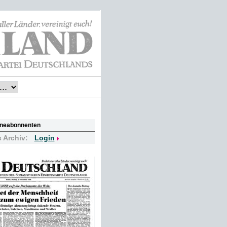
lineabonnenten
s Archiv:
Login