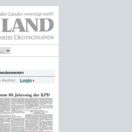
lineabonnenten
s Archiv:
Login