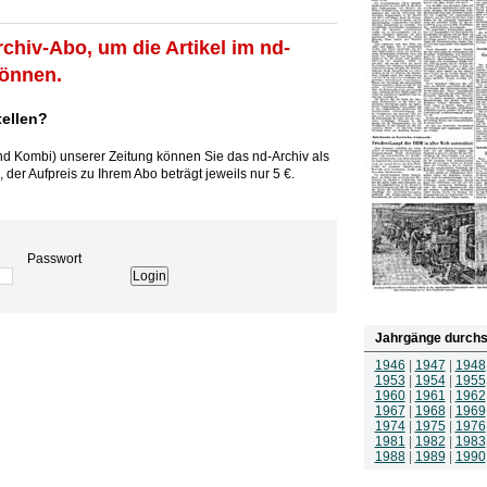
rchiv-Abo, um die Artikel im nd-
können.
tellen?
und Kombi) unserer Zeitung können Sie das nd-Archiv als
 der Aufpreis zu Ihrem Abo beträgt jeweils nur 5 €.
Passwort
Jahrgänge durchs
1946
|
1947
|
1948
1953
|
1954
|
1955
1960
|
1961
|
1962
1967
|
1968
|
1969
1974
|
1975
|
1976
1981
|
1982
|
1983
1988
|
1989
|
1990