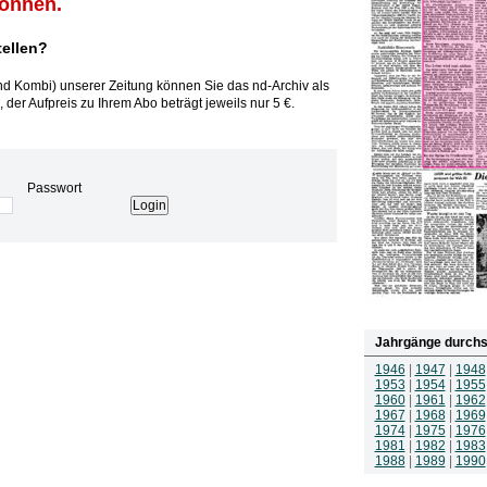
können.
tellen?
und Kombi) unserer Zeitung können Sie das nd-Archiv als
 der Aufpreis zu Ihrem Abo beträgt jeweils nur 5 €.
Passwort
Jahrgänge durchs
1946
|
1947
|
1948
1953
|
1954
|
1955
1960
|
1961
|
1962
1967
|
1968
|
1969
1974
|
1975
|
1976
1981
|
1982
|
1983
1988
|
1989
|
1990