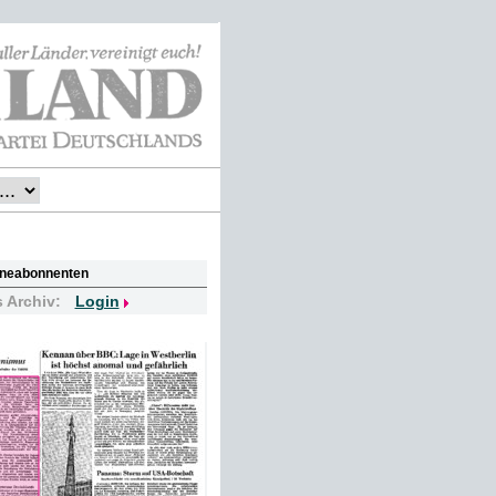
lineabonnenten
s Archiv:
Login