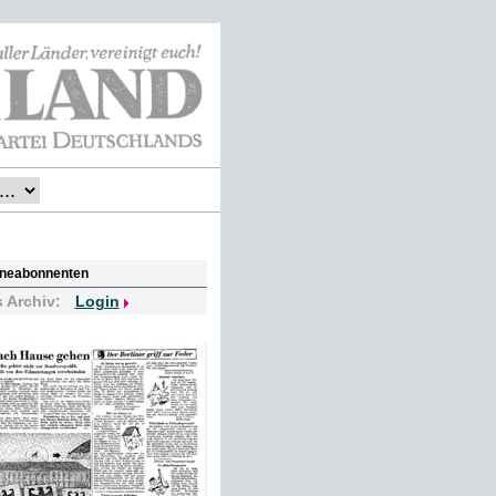
lineabonnenten
s Archiv:
Login