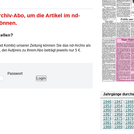
rchiv-Abo, um die Artikel im nd-
können.
tellen?
und Kombi) unserer Zeitung können Sie das nd-Archiv als
 der Aufpreis zu Ihrem Abo beträgt jeweils nur 5 €.
Passwort
Jahrgänge durchs
1946
|
1947
|
1948
1953
|
1954
|
1955
1960
|
1961
|
1962
1967
|
1968
|
1969
1974
|
1975
|
1976
1981
|
1982
|
1983
1988
|
1989
|
1990